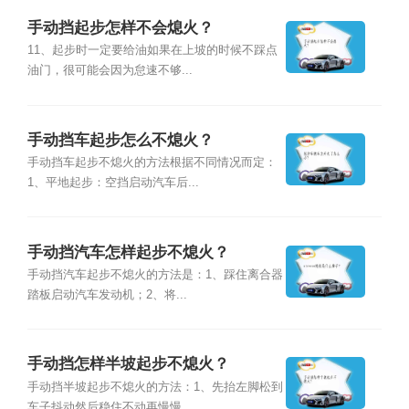
手动挡起步怎样不会熄火？
11、起步时一定要给油如果在上坡的时候不踩点
油门，很可能会因为怠速不够...
手动挡车起步怎么不熄火？
手动挡车起步不熄火的方法根据不同情况而定：
1、平地起步：空挡启动汽车后...
手动挡汽车怎样起步不熄火？
手动挡汽车起步不熄火的方法是：1、踩住离合器
踏板启动汽车发动机；2、将...
手动挡怎样半坡起步不熄火？
手动挡半坡起步不熄火的方法：1、先抬左脚松到
车子抖动然后稳住不动再慢慢...