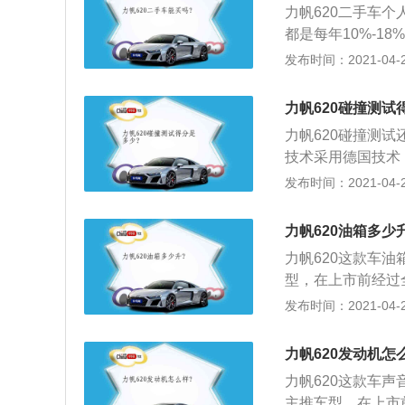
力帆620二手车
都是每年10%-1
有量大的，贬值率
发布时间：2021-04-27
可以提高车价，在
录的二手车数千元
力帆620碰撞测试
二手车企业强势进
力帆620碰撞测试
一点二手车可以直
技术采用德国技术
不过也要关注最新
上，全车采用高刚
发布时间：2021-04-27
关重要。
结构，并内置防侧
之，对于7万元售价
力帆620油箱多少
内空间较宽敞，配
力帆620这款车油
也还可以，车价比
型，在上市前经过
典轿车，由内至外，
有品质的提升；2
发布时间：2021-04-27
动力、宽敞空间”
伤力的竞争优势进
满足儒雅风范，追
采用了欧系车“线条凌
观天下动享未来”
力帆620发动机怎
0mm，轴距260
望，感动着中国的民
力帆620这款车声
金轮毂配合195轮
用”、“动力”与“安
主推车型，在上市