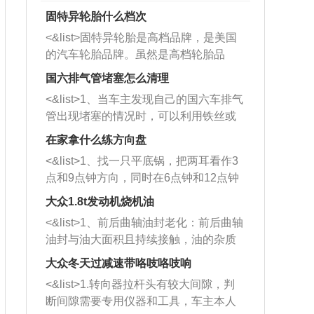
固特异轮胎什么档次
<&list>固特异轮胎是高档品牌，是美国
的汽车轮胎品牌。虽然是高档轮胎品
牌，但是中高低端的轮胎都有生产，这
国六排气管堵塞怎么清理
也是为了更好的开拓市场。
<&list>1、当车主发现自己的国六车排气
管出现堵塞的情况时，可以利用铁丝或
者是细棍，直接将杂物给取出来，如果
在家拿什么练方向盘
堵塞情况比较严重，也可以采取应急措
<&list>1、找一只平底锅，把两耳看作3
施。 <&list>2、直接利用木棍将所有的
点和9点钟方向，同时在6点钟和12点钟
杂物推到排气管里面的位置处，然后将
方向做一个标记。 <&list>2、双手握住
三元催化器拆解开，就可以将堵塞的东
大众1.8t发动机烧机油
平底锅两耳，然后往左打半圈、一圈、
西取出来。但如果是因为积碳过多引起
<&list>1、前后曲轴油封老化：前后曲轴
一圈半的练习，往右同样也要打相同的
的堵塞，就需要将三元催化器泡在草酸
油封与油大面积且持续接触，油的杂质
圈数。 <&list>3、最后强调要反复练
中进行清洗。 <&list>3、也可以利用清
和发动机内持续温度变化使其密封效果
习，这样就可以形成肌肉记忆，在真实
大众冬天过减速带咯吱咯吱响
洗剂对堵塞的情况得到解决，将清洗剂
逐渐减弱，导致渗油或漏油。<&list>2、
驾驶车辆时，不需要记忆也能打好方
放在燃油箱中，与燃油混合后，车辆启
<&list>1.转向器拉杆头有较大间隙，判
活塞间隙过大：积碳会使活塞环与缸体
向。
动时，就可以和汽油一起进入到燃烧
断间隙需要专用仪器和工具，车主本人
的间隙扩大，导致机油流入燃烧室中，