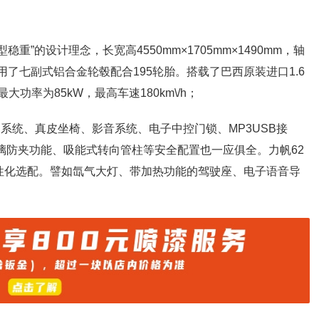
”的设计理念，长宽高4550mm×1705mm×1490mm，轴
用了七副式铝合金轮毂配合195轮胎。搭载了巴西原装进口1.6
大功率为85kW，最高车速180km\/h；
闭系统、真皮坐椅、影音系统、电子中控门锁、MP3USB接
玻璃防夹功能、吸能式转向管柱等安全配置也一应俱全。力帆62
性化选配。譬如氙气大灯、带加热功能的驾驶座、电子语音导