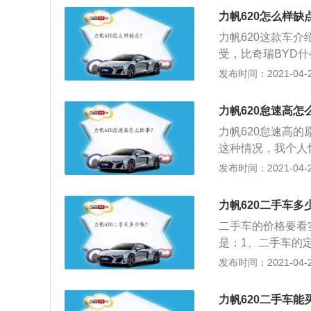
车相比，我们还是
力帆620怎么样缺
的布局，说实话，
力帆620这款车
置，既然已经被用
受，比奇瑞BYD
0的最终定妆车，4
找到朗逸、奥迪、
发布时间：2021-04-27
一样，和竞争对手
算是比较均衡和流
要显得更大一些。2
了多种元素的味道
0mm，这也预示
力帆620怠速高怎
点高挡车的感觉；
纯黑色的前护板相
力帆620怠速高
据能写出来的，自
睛之笔。鹰眼造型
这种情况，我个人
的距离也足够大，
以上下调节高度的
开关的作用就是当
发布时间：2021-04-27
双雾灯所占据；4
转速。然后稳定怠
车顶的行李架不知
况。所以抽时间可
力帆620二手车多
一些。车门的边框
觉效果却要好上不
二手车的价格要看
是：1、二手车的
时间和行驶里程的
发布时间：2021-04-27
一定差距，不能以
一定的使用价值—
力帆620二手车能