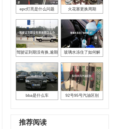
epc灯亮是什么问题
火花塞更换周期
驾驶证到期没有换,逾期
玻璃水冻住了如何解
怎么办??
决？
bba是什么车
92号95号汽油区别
推荐阅读