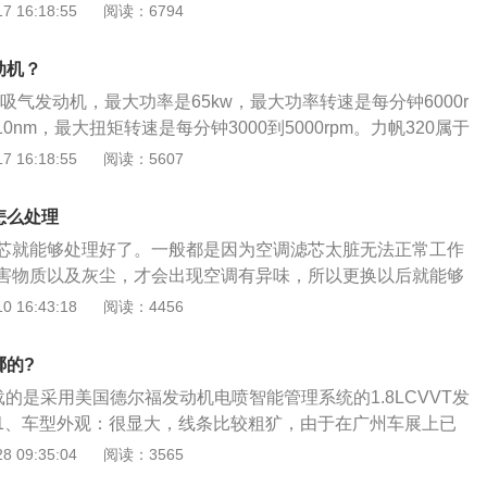
转每分钟。这款发动机搭载了多点电喷技术，并且使用了铝合金缸盖
 16:18:55
阅读：6794
航系统等豪华高档配置。
发动机匹配的是5速手动变速箱或cvt变速箱。以下是力帆320
320的前悬架使用了麦弗逊独立悬架，后悬架使用了麦弗逊独立
动机？
后悬架都有横向稳定杆，横向稳定杆可以抑制车身的侧倾幅
自然吸气发动机，最大功率是65kw，最大功率转速是每分钟6000r
车子的操控性。2、力帆320采用了液压助力转向系统，技术成
0nm，最大扭矩转速是每分钟3000到5000rpm。力帆320属于
正性。
寸是：长3745mm、宽1620mm、高1430mm，轴距为234
 16:18:55
阅读：5607
5门5座两厢车，油箱容积为37l，行李箱容积为300l，力帆320
前驱，车体结构是承载式。
怎么处理
芯就能够处理好了。一般都是因为空调滤芯太脏无法正常工作
害物质以及灰尘，才会出现空调有异味，所以更换以后就能够
保证车内空调的空气清新。力帆620是力帆汽车旗下的一款家
 16:43:18
阅读：4456
05毫米，车身长度是4550毫米，宽度是1705毫米，高度是149
耗是7.7升。要注意在更换空调滤芯之前，要注意先将车内空调
哪的?
热的状态大风各吹三分钟左右，此后再进行空调滤芯的更换。
载的是采用美国德尔福发动机电喷智能管理系统的1.8LCVVT发
驾驶前的手套箱后面，将手套箱拆下来以后，就能够看到里面
1、车型外观：很显大，线条比较粗犷，由于在广州车展上已
以看到里面白色的空调滤芯。空调滤芯通常是建议2年更换一
因此这次再见到的时候并没有太过于惊喜。和车展上的展车一
 09:35:04
阅读：3565
所行驶的环境空气质量比较差的话，则应该缩短更换周期，若
0依旧给人依旧非常凶猛并且狂野的感觉。不过和更早曝光的展
，则可以适当延长更换周期。