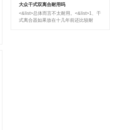
室，最后形成废气排出，就可以让三元
无法制作，需要将车辆送到修理厂或4s
造成烧机油。<&list>3、机油粘度。使用
大众干式双离合耐用吗
催化器得到清洗，排气管堵塞的情况就
店；<&list>2.车辆半轴套管防尘罩破
机油粘度过小的话，同样会有烧机油现
<&list>总体而言不太耐用。<&list>1、干
能够得到解决。
裂，破裂后会出现漏油现象，使半轴磨
象，机油粘度过小具有很好的流动性，
式离合器如果放在十几年前还比较耐
损严重，磨损的半轴容易损坏，产生异
容易窜入到气缸内，参与燃烧。<&list>
用，但是由于现在的汽车发动机动力输
响；<&list>3.稳定器的转向胶套和球头
4、机油量。机油量过多，机油压力过
出越来越高，使得干式离合器散热不足
老化，一般是使用时间过长造成的。解
大，会将部分机油压入气缸内，也会出
的缺陷也逐渐暴露出来。<&list>2、由于
决方法是更换新的质量好的转向橡胶套
现烧机油。<&list>5、机油滤清器堵塞：
干式双离合的工作环境暴露在空气中，
和球头。
会导致进气不畅，使进气压力下降，形
而离合器的散热也是通离合器罩上面的
成负压，使机油在负压的情况下吸入燃
几个小孔来进行散热。但是在行驶过程
烧室引起烧机油。<&list>6、正时齿轮或
中变速箱需要换挡，就不得不使得离合
链条磨损：正时齿轮或链条的磨损会引
器频繁工作。<&list>3、长时间的低速行
起气阀和曲轴的正时不同步。由于轮齿
驶以及过于频繁的启停，导致离合器的
或链条磨损产生的过量侧隙，使得发动
温度不断升高，而低速行驶时空气流动
机的调节无法实现：前一圈的正时和下
效率不高，无法将离合器中的热量有效
一圈可能就不一样。当气阀和活塞的运
的带走，导致离合器内部的温度不断升
动不同步时，会造成过大的机油消耗。
高，加速离合器的磨损。
解决方法：更换正时齿轮或链条。<&list
>7、内垫圈、进风口破裂：新的发动机
设计中，经常采用各种由金属和其他材