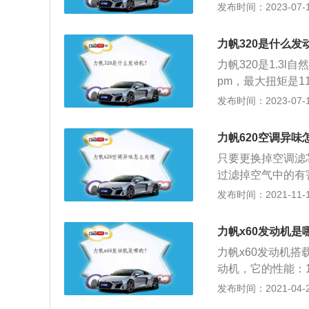
3000到5000
发布时间：2023-07-17
驶座、电子语音导
和铸铁缸体。与这款
的介绍：1、力帆
力帆320是什么发
悬架。这款车的前
力帆320是1.3l
度，这样可以提高
pm，最大扭矩是11
熟，具有很好的回
一款小型车，其车身尺
发布时间：2023-07-17
0mm，车身结构是
的驱动方式是前置
力帆620空调异味
只要更换掉空调滤
过滤掉空气中的有
过滤空气杂质从而
发布时间：2021-11-10
用轿车，轴距是26
5毫米，百公里油
力帆x60发动机是
分别在制冷以及制
力帆x60发动机搭
空调滤芯就位于副
动机，它的性能：
的盖子，拉开就可
经见过这款车型，
发布时间：2021-04-28
次的，而若是汽车
样，这款力帆X6
是周围空气质量好