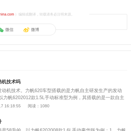
china.com
）编辑或翻译，转载请务必注明来源。
微信
微博
动机技术吗
田发动机技术。力帆620车型搭载的是力帆自主研发生产的发动
力帆6202012款1.5L手动标准型为例，其搭载的是一款自主
479Q2排量1.5L的自然吸气式发动机，最大功率为69KW，最
 16:18:55
阅读：1080
0-5000rpm。（数据来源于有驾）丰田发动机注重动力输出的平
舒适性方面的造诣。丰田发起机最好的应该是VVT-i技术了，现
升
也都搭载了VVT-i系统。虽然发动机输出一般，但基本上不会出
是58升的。以力帆6202008款1.6L手动豪华版为例：1、力帆