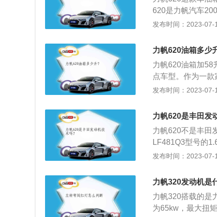
现太大的质量问题
620是力帆汽车2
评，在质量、性能
发布时间：2023-07-17
中高端领域的战略
市场造成不小的冲
力帆620油箱多少
设计理念，长宽高45
力帆620油箱加5
有宽敞的驾乘空间
点车型。作为一款
进口1.6LTrit
到中高档车的标准
发布时间：2023-07-17
大扭矩为149牛
汽车打破产品线单
添加的是92号汽
重”的设计理念，长宽
0的车主反映这款车
力帆620是丰田发
中拥有宽敞的驾乘
满一箱油的话，它能
力帆620不是丰
西原装进口1.6L
式得出的公里数也
LF481Q3型号
W，最高车速180k
以及开车路况都会
身尺寸：整车外型
发布时间：2023-07-17
550mm×1705
2、配置方面：力
力帆320发动机是
系统、电子中控门锁
力帆320搭载的是力
门玻璃防夹功能、
为65kw，最大扭
还可以根据消费者