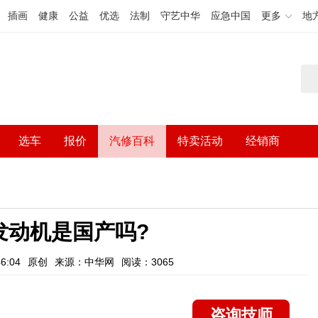
插画
健康
公益
优选
法制
守艺中华
应急中国
更多
地
选车
报价
汽修百科
特卖活动
经销商
0发动机是国产吗?
6:04
原创
来源：中华网
阅读：3065
咨询技师