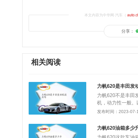
本文内容为中华网·汽车（
auto.
分享：
相关阅读
力帆620是丰田发
力帆620不是丰
机，动力性一般。以
研发生产的型号LF
发布时间：2023-07-17
大扭矩转速为350
顺性，以及其他在
力帆620油箱多少
在大多数丰田汽车
力帆620这款车油箱