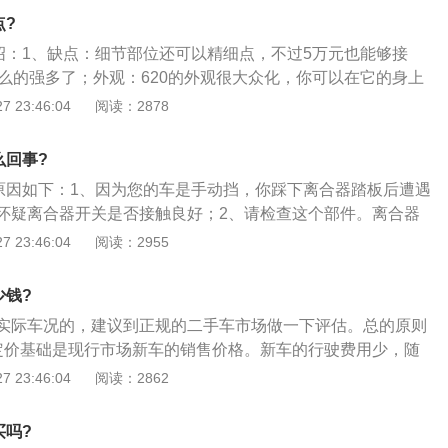
能够见到一些外观上的不同，最明显的区别来自于中网和雾灯
点?
我认为之前的车型更加简洁大气一些；2、力帆SUV尾灯设
介绍：1、缺点：细节部位还可以精细点，不过5万元也能够接
来拍摄广告，无异于告诉我们展厅内的这款展车已经是力帆X6
什么的强多了；外观：620的外观很大众化，你可以在它的身上
325×1790×1690（长宽高，单位mm）的尺寸和之前所公布的
赛拉图的元素，但这样的融合并不会让人觉得突兀，整体外观
 23:46:04
阅读：2878
相比也不分伯仲，但因为造型线条的关系，让力帆X60看起来
畅；2、内饰：内饰采用上深下浅的双色风格，内饰风格融合
600mm轴距相比奇瑞瑞虎（图片，参数，文章）要长了近10
，我是说我这款的，其他的不知道，有硬木的边条，看起来有
着力帆x60会拥有不错的后排空间；3、倒梯形的镀铬中网和底部
么回事?
3、空间：爱车的空间比较宽敞，这个不是什么长、宽、高数
对应，当然后者也仅仅是装饰，却为车头的饱满线条提供了点
的原因如下：1、因为您的车是手动挡，你踩下离合器踏板后遭遇
己的车自己享受，空间畅快，尽情舒展，而且后排座位与前排
的大灯在之前的展车上带有LED转向灯，改为了带透镜并且可
怀疑离合器开关是否接触良好；2、请检查这个部件。离合器
伸展腿不憋屈。
结构。转向灯则被移动到下方的“进气口内”，剩下的区域则被
你踩下离合器踏板后，开关接通，电路发信号给发动机，降低
 23:46:04
阅读：2955
、大号的后视镜看起来着实非常的爽，并且带有LED转向灯，
速；3、这个开关接触不良，一般都会遇到怠速忽高忽低的情
是否是标配，虽然具备一定的实用性，但装饰成分还是要更高
以检查一下这个部件。
少钱?
个人感觉完全可以喷为黑色，这应该不会提高任何的成本，视
少。
实际车况的，建议到正规的二手车市场做一下评估。总的原则
定价基础是现行市场新车的销售价格。新车的行驶费用少，随
增加；2、停驶周期延长，费用加大，表现在价格上就应拉开
 23:46:04
阅读：2862
年限为唯一标准而一刀切；3、另外，到报废年限终了时还有
—残值。
买吗?