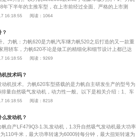
，而且它的双涡轮和双喷射技术算得上行业一流。
008年下半年的主推车型，在上市前经过全面、严格的上市测
方面相对于以往车型都有品质的提升；2、作为力帆汽车迈向
 16:18:55
阅读：1064
车型，将会保持最具杀伤力的竞争优势进入车市，有望对家轿
击；3、整车外型设计采用了欧系车，线条凌厉，造型稳重的
升？
50mm×1705mm×1495mm，轴距2605mm，在同级车中拥
8升。力帆：力帆620是力帆汽车继力帆520之后打造的又一款重
；4、采用了七副式铝合金轮毂配合195轮胎，搭载了巴西原装
家用轿车，力帆620不论是做工的精细化和细节设计上都已达
ec发动机，具有超高的动力性和燃油经济性，最大功率为85kW，最
，可以达到家用兼商务于一体。力帆620的推出将有助于力帆
 16:18:55
阅读：9269
米。（数据来源力帆官网）加满一箱油能够跑多少公里？力帆620
一的局面。外形：整车外型设计采用欧系车“线条凌厉，造型稳
油，跟大多数的家用车使用的燃油标号是相同的。大多数力帆62
高4550mm×1705mm×1490mm，轴距2605mm，在同级车
的平均油耗在8升/100公里左右,它的油箱容积是58升，如果加
动机技术吗？
空间。发动机：采用七副式铝合金轮毂配合195轮胎。搭载巴
够跑的的公里数是：58÷8×100=725公里。按照这个计算模
田发动机技术。力帆620车型搭载的是力帆自主研发生产的型号为
Tritec发动机，具有超高的动力性和燃油经济性。最大功率为85k
仅仅是作为参考数值，因为每个人他的驾驶方式、行为习惯，
的1.6排量自然吸气发动机，动力性一般。以下是相关介绍：1、车
m/h。
有所不同。
设计采用了欧系车“线条凌厉，造型稳重”的设计理念，长宽高4
 16:18:55
阅读：8218
mm×1490mm，轴距2605mm，在同级车中拥有宽敞的驾乘空间。
帆620具有电子防盗系统、门窗自动关闭系统、真皮坐椅、影音
什么发动机？
、MP3USB接口、全自动空调等配置，此外ABS+EBD，四
帆自产LF479Q3-1.3L发动机，1.3升自然吸气发动机最大功率
吸能式转向管柱等安全配置也一应俱全。力帆620在上市后，
矩为110牛米，最大功率转速为6000转每分钟，最大扭矩转速为
的自身需求进行个性化选配。譬如氙气大灯、带加热功能的驾