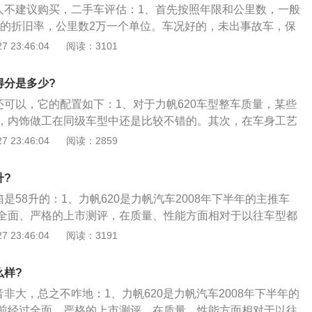
个人不建议购买，二手车评估：1、首先按照年限和公里数，一般
8%的折旧率，公里数2万一个单位。车况好的，未出事故车，保
低，按最低折旧算；2、其次然后看车保养的情况，保养记录
 23:46:04
阅读：3101
实践中往往一辆拥有全程保养记录的二手车可以较高无保养记
，豪华车型甚至上万元不等。随着二手车市场逐步完善，品牌
得分是多少?
入二手车行业；3、然后看与这辆二手车的新车价格，比较新
还可以，它的配置如下：1、对于力帆620车型整车质量，某些
接咨询当时购新车价大致与当前新车价格差距不会特别的大，
，内饰做工在同级车型中还是比较不错的。其次，在车身工艺
的新车降价信息实时了解新车价格对于掌握二手车评估价格至
性“笼式”车身，整体式侧围一次冲压成形。四门采用双层密封
 23:46:04
阅读：2859
撞钢梁，加宽加厚的A、B、C吸能柱、前后保险杠防撞梁。总
的车型来讲，性价比还是比较高的；2、力帆6202.6米轴距车
升?
置较高，安全性较好，油耗较低，外形比较大气，内饰的做工
箱是58升的：1、力帆620是力帆汽车2008年下半年的主推车
较便宜，性价比极高力帆620是一款“宜静宜动，宜商宜家“的精
全面、严格的上市测评，在质量、性能方面相对于以往车型都
呈现“儒雅风范”。力帆620以其“先进技术、精细品质、强劲
、作为力帆汽车迈向中高端领域的战略车型，将会保持最具杀
 23:46:04
阅读：3191
，内外兼修，为广大消费者提供流动激情，驿动的家。同时，也
入车市，有望对家轿市场造成不小的冲击；3、整车外型设计
求卓越的成功人士品味人生；3、力帆汽车赋予了力帆620“静
厉，造型稳重”的设计理念，长宽高4550mm×1705mm×149
深刻的品牌内涵：精细化的做工，激昂的动力，承载着未来的希
么样?
5mm，在同级车中拥有宽敞的驾乘空间；4、采用了七副式铝合
族工业；4、在整体研发中，力帆620充分体现了“美观”与“实
音非大，总之不咋地：1、力帆620是力帆汽车2008年下半年的
胎，搭载了巴西原装进口1.6LTritec发动机，具有超高的动力性
全”、“操控”与“舒适”、“成本”与“品质”的完美结合，力帆620整车
前经过全面、严格的上市测评，在质量、性能方面相对于以往