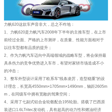
力帆620这款车声音非大，总之不咋地：
1、力帆620是力帆汽车2008年下半年的主推车型，在上市
前经过全面、严格的上市测评，在质量、性能方面相对于
以往车型都有品质的提升；
2、作为力帆汽车迈向中高端领域的战略车型，将会保持最
具杀伤力的竞争优势进入车市，有望对家轿市场造成不小
的冲击；
3、整车外型设计采用了欧系车“线条凌厉，造型稳重”的设
计理念，长宽高4550mm×1705mm×1490mm，轴距2605m
m，在同级车中拥有宽敞的驾乘空间；
4、采用了七副式铝合金轮毂配合195轮胎。搭载了巴西原
装进口1.6LTritec发动机，具有超高的动力性和燃油经济