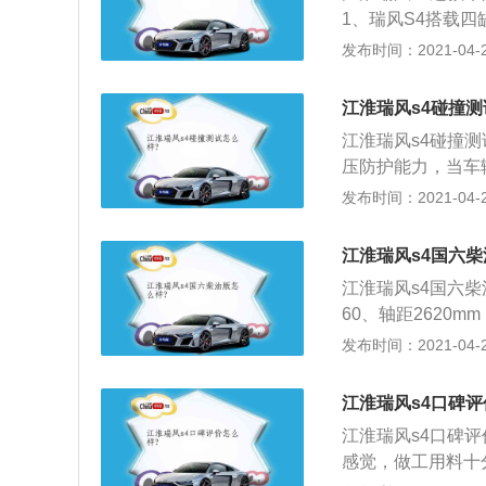
1、瑞风S4搭载四缸
两套变速器，有四款
发布时间：2021-04-27
T涡轮增压发动机，采
0--4500rpm
江淮瑞风s4碰撞测
统，从应急安全、
江淮瑞风s4碰撞
压防护能力，当车
够正常开启，给予
发布时间：2021-04-27
性能的消费者而言
保障的基础元素，
江淮瑞风s4国六柴
江淮汽车和德国大
江淮瑞风s4国六柴
淮大众合资公司成
60、轴距2620
上共同制造生产；
展空间已经有A车
发布时间：2021-04-27
环节都严格对应大
该有的饱满、柔和，
达标，如果质量不
款江淮自主研发的发
保证驾乘者的出行
江淮瑞风s4口碑评
配6挡手动、CVT
江淮瑞风s4口碑
18万，自动T版起
感觉，做工用料十分
断，S4这台车的级