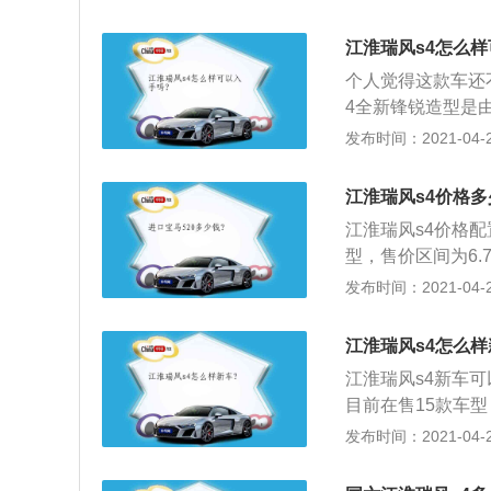
扭矩210N·m\/2
霍尔线性传感器，
江淮瑞风s4怎么样
个人觉得这款车还
4全新锋锐造型是
计，采用悬浮车顶
发布时间：2021-04-27
灯，双色运动轮毂及
1.6L自然吸气两
江淮瑞风s4价格多
四缸1.5T涡轮增
江淮瑞风s4价格配
器，最大功率110kw
型，售价区间为6.
秒。
为4410\/1800
发布时间：2021-04-27
5T两款发动机，最
是6挡手动或CVT
江淮瑞风s4怎么样
统，和与科大讯飞
江淮瑞风s4新车可
聆3.0车联网系
目前在售15款车型
格设计，长宽高分别为
发布时间：2021-04-27
面，新车搭载1.6
动系统方面，匹配