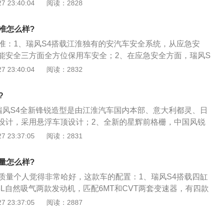
触摸式中控区，为车内增添不少科技感动力方面，瑞风S4分别
 23:40:04
阅读：2828
一级，在车型非常集中的自主品牌A0级SUV里瑞风S4并没有明
发动机及15涡轮增压发动机；3、其中前者最大输出功率88W后
的车型却多少都有其独到之处，面对这些S4还是略显平庸一
110kW传动部分与发动机四配的是6速手动及CⅥ变速箱，据
价格也应该平庸一些，否则哪有竞争力。
准怎么样?
望招载12润轮增压发动机并搭配6速双离合变速箱。
标准：1、瑞风S4搭载江淮独有的安汽车安全系统，从应急安
能安全三方面全方位保用车安全；2、在应急安全方面，瑞风S
胎应急安全系统，规避在高速发生爆胎事故时车辆甩尾、翻车等危
 23:40:04
阅读：2832
、刹车可控，做到爆胎不失控；3、在结构安全方面，瑞风S4
0%，最高强度超过1500MPa，拥有超过4倍自重的顶压防护
?
全方面，瑞风S4搭载了360全景影像，博世9.3版本车身稳定
、瑞风S4全新锋锐造型是由江淮汽车国内本部、意大利都灵、日
ESS紧急制动提醒、BOS制动优先系统等多项智能安全配置。
设计，采用悬浮车顶设计；2、全新的星辉前格栅，中国风锐
D尾灯，双色运动轮毂及双色车身等设计元素；3、非对称式几
 23:37:05
阅读：2831
0.25英寸的悬浮式的多媒体触控液晶大屏。
量怎么样?
的质量个人觉得非常哈好，这款车的配置：1、瑞风S4搭载四缸
1.6L自然吸气两款发动机，匹配6MT和CVT两套变速器，有四款
1.5T涡轮增压发动机。其中四缸1.5T涡轮增压发动机，采用
 23:37:05
阅读：2887
110kw，最大扭矩210N·m\/2000-4500rpm。百公里加速