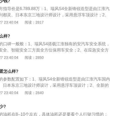
少钱?
系统，和与科大讯飞合作的车载语音3.5系统，提供强大的语音
方指导价是6.789.88万：1、瑞风S4全新锋锐造型是由江淮汽
智聆3.0车联网系统还集成了车辆的远程遥控等多项人性化配
利都灵、日本东京三地设计师设计，采用悬浮车顶设计；2、
，中国风锐眼大灯，龙脊LED尾灯，双色运动轮毂及双色车身
 23:40:04
阅读：2817
瑞风S4搭载江淮独有的安汽车安全系统，从应急安全、结构安
面全方位保用车安全。
么样?
车的口碑一般般：1、瑞风S4搭载江淮独有的安汽车安全系统，
安全、智能安全三方面全方位保用车安全；2、在应急安全方
TESS爆胎应急安全系统。规避在高速发生爆胎事故时车辆甩
 23:40:04
阅读：2850
保持方向可控、刹车可控，做到爆胎不失控；3、在结构安全
高强钢比例达70%，最高强度超过1500MPa，拥有超过4倍自
置怎么样?
4、在智能安全方面，瑞风S4搭载了360全景影像。博世9.3
车的参数配置如下：1、瑞风S4全新锋锐造型是由江淮汽车国内
系统ESP、ESS紧急制动提醒、BOS制动优先系统等多项智能
、日本东京三地设计师设计，采用悬浮车顶设计；2、全新的
风锐眼大灯，龙脊LED尾灯，双色运动轮毂及双色车身等设计
 23:40:04
阅读：2840
几何样式的仪表台，10.25英寸的悬浮式的多媒体触控液晶大
少?
的油耗在8--10个左右，具体油耗还是要看个人行驶习惯的：