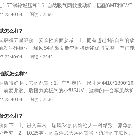
1.5T涡轮增压和1.6L自然吸气两款发动机，匹配6MT和CVT
动力组合。其中四缸1.5T涡轮增压发动机；2、其中四缸1.5
 23:40:04
阅读：2860
用低惯量增压器，最大功率110kw，最大扭矩210N·m\/200
，百公里加速仅需9.8秒；3、瑞风S4搭载江淮独有的安汽车安全系
试怎么样?
结构安全、智能安全三方面全方位保用车安全。
测试获得五星评价，安全性方面参考：1、拥有超过4倍自重的承
辆发生碰撞时，瑞风S4的驾驶舱空间将始终保持完整，车门能
车内成员最高的安全保障和逃生机会，这对于越来越注重安全
 23:40:04
阅读：2945
无疑是个好消息；2、如果说车身设计与用料是一款产品安全
而细节做工则最能体现一个品牌对安全性的重视程度。得益于
油版怎么样?
众的深度合作，使得江淮汽车在制造领域迈上了全新台阶。江
油版很好啊，它的配置：1、车型定位，尺寸为4410*1800*16
立后，其旗下的产品和部分江淮汽车的产品不仅在同一生产线
mm，前麦弗逊、后扭力梁板悬的小型SUV，这样的一台车虽然扩
3、在新车的生产过程中，冲压、焊装、涂装、总装的每一个
的水平但视觉感受还是偏小的；设计感线条犀利缺少小型车应
 23:40:04
阅读：2830
众的生产标准，仅生产工位一项就有97项检查清单以检查是否
A0级的SUV很难体现出硬朗；2、发动机提供1.6L、1.5T两
符合标准就会返工、整改，甚至会停工停产，瑞风S4从源头上
动机，以1.5T为例最大功率110kw、峰值扭矩210牛米，匹
安全。
价怎么样?
自动变速箱。这款动力组合没有可以吐槽的，手动T版起售价7.
评价如下：1、进入车内，瑞风S4的内饰给人一种精致、豪华的
售价也仅为8.08万，价格是比较合理的；3、从空间动力两点判
考究；2、10.25英寸的悬浮式大屏内置当下流行的车联网、
别比宝骏510高出一级，但却比同样定位小型车的传祺GS3、