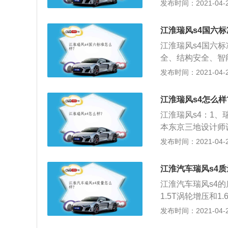
语音助手，再搭配
发布时间：2021-04-27
东南Dx3等车低了
搭载16L自然吸气
显的亮点，而对标
者最大输出功率为
些，但平庸的车型
江淮瑞风s4国六标
恶，新车未来还有
江淮瑞风s4国六
全、结构安全、智
4搭载TESS爆
发布时间：2021-04-27
险，保持方向可控
全车高强钢比例达7
江淮瑞风s4怎么样
能力；4、在智能安
江淮瑞风s4：1
控制系统ESP、
本东京三地设计师
眼大灯，龙脊LE
发布时间：2021-04-27
何样式的仪表台，1
江淮汽车瑞风s4质
江淮汽车瑞风s4
1.5T涡轮增压和
动力组合。其中四缸
发布时间：2021-04-27
低惯量增压器，最大功率