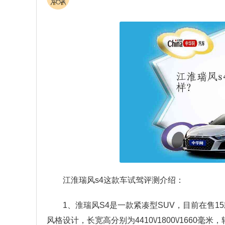
江淮瑞风s4这款车试驾评测介绍：
1、淮瑞风S4是一款紧凑型SUV，目前在售15
风格设计，长宽高分别为4410\/1800\/1660毫米