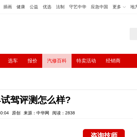
插画
健康
公益
优选
法制
守艺中华
应急中国
更多
地
选车
报价
汽修百科
特卖活动
经销商
4试驾评测怎么样?
0:04
原创
来源：中华网
阅读：2838
咨询技师