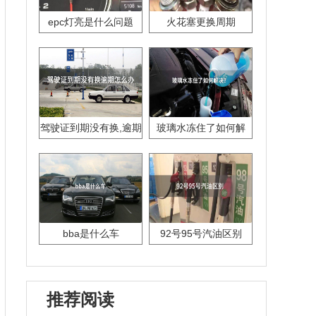
epc灯亮是什么问题
火花塞更换周期
驾驶证到期没有换,逾期
玻璃水冻住了如何解
怎么办??
决？
bba是什么车
92号95号汽油区别
推荐阅读