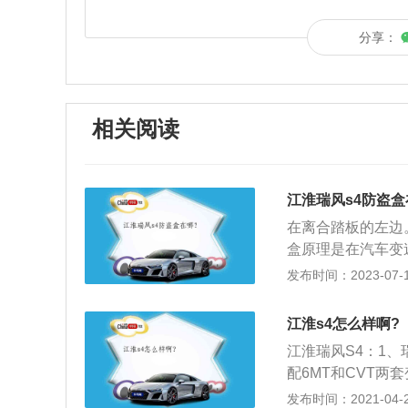
分享：
相关阅读
江淮瑞风s4防盗
在离合踏板的左边
盒原理是在汽车变
制，并对安装锁的
发布时间：2023-07-17
拆卸。同时安装十
向控制系统。2、
江淮s4怎么样啊?
了车用电脑防盗系
江淮瑞风S4：1、
相关系统开始工作
配6MT和CVT两
装电子防盗器。
机，其中四缸1.5
发布时间：2021-04-28