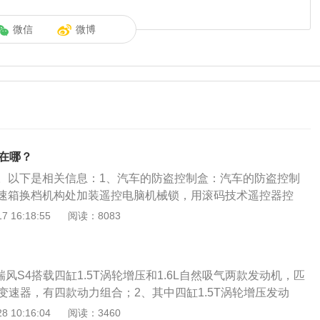
微信
微博
盒在哪？
。以下是相关信息：1、汽车的防盗控制盒：汽车的防盗控制
速箱换档机构处加装遥控电脑机械锁，用滚码技术遥控器控
螺丝孔设计了自锁装置，安装位置隐蔽安全、可以防止偷码和
 16:18:55
阅读：8083
分简便、独立安装、不开孔、不破坏原车任何线路、油路及方
注意事项：防盗系统不是万能的现在许多轿车都在出厂前预装
统。当钥匙芯片数据与车载电脑预存数据相符，电脑才会通知
瑞风S4搭载四缸1.5T涡轮增压和1.6L自然吸气两款发动机，匹
，允许发动机启动。自带车载电脑防盗系统的轿车不需要再安
套变速器，有四款动力组合；2、其中四缸1.5T涡轮增压发动
T涡轮增压发动机，采用低惯量增压器，最大功率110kw，最大
 10:16:04
阅读：3460