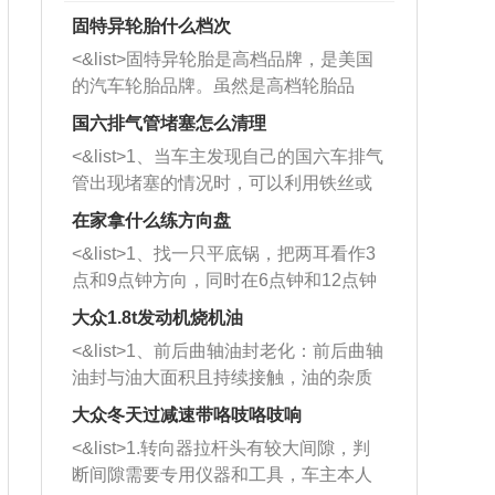
固特异轮胎什么档次
<&list>固特异轮胎是高档品牌，是美国
的汽车轮胎品牌。虽然是高档轮胎品
牌，但是中高低端的轮胎都有生产，这
国六排气管堵塞怎么清理
也是为了更好的开拓市场。
<&list>1、当车主发现自己的国六车排气
管出现堵塞的情况时，可以利用铁丝或
者是细棍，直接将杂物给取出来，如果
在家拿什么练方向盘
堵塞情况比较严重，也可以采取应急措
<&list>1、找一只平底锅，把两耳看作3
施。 <&list>2、直接利用木棍将所有的
点和9点钟方向，同时在6点钟和12点钟
杂物推到排气管里面的位置处，然后将
方向做一个标记。 <&list>2、双手握住
三元催化器拆解开，就可以将堵塞的东
大众1.8t发动机烧机油
平底锅两耳，然后往左打半圈、一圈、
西取出来。但如果是因为积碳过多引起
<&list>1、前后曲轴油封老化：前后曲轴
一圈半的练习，往右同样也要打相同的
的堵塞，就需要将三元催化器泡在草酸
油封与油大面积且持续接触，油的杂质
圈数。 <&list>3、最后强调要反复练
中进行清洗。 <&list>3、也可以利用清
和发动机内持续温度变化使其密封效果
习，这样就可以形成肌肉记忆，在真实
大众冬天过减速带咯吱咯吱响
洗剂对堵塞的情况得到解决，将清洗剂
逐渐减弱，导致渗油或漏油。<&list>2、
驾驶车辆时，不需要记忆也能打好方
放在燃油箱中，与燃油混合后，车辆启
<&list>1.转向器拉杆头有较大间隙，判
活塞间隙过大：积碳会使活塞环与缸体
向。
动时，就可以和汽油一起进入到燃烧
断间隙需要专用仪器和工具，车主本人
的间隙扩大，导致机油流入燃烧室中，