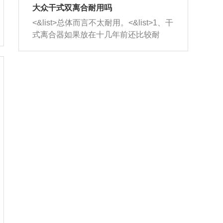
室，最后形成废气排出，就可以让三元
无法制作，需要将车辆送到修理厂或4s
造成烧机油。<&list>3、机油粘度。使用
大众干式双离合耐用吗
催化器得到清洗，排气管堵塞的情况就
店；<&list>2.车辆半轴套管防尘罩破
机油粘度过小的话，同样会有烧机油现
<&list>总体而言不太耐用。<&list>1、干
能够得到解决。
裂，破裂后会出现漏油现象，使半轴磨
象，机油粘度过小具有很好的流动性，
式离合器如果放在十几年前还比较耐
损严重，磨损的半轴容易损坏，产生异
容易窜入到气缸内，参与燃烧。<&list>
用，但是由于现在的汽车发动机动力输
响；<&list>3.稳定器的转向胶套和球头
4、机油量。机油量过多，机油压力过
出越来越高，使得干式离合器散热不足
老化，一般是使用时间过长造成的。解
大，会将部分机油压入气缸内，也会出
的缺陷也逐渐暴露出来。<&list>2、由于
决方法是更换新的质量好的转向橡胶套
现烧机油。<&list>5、机油滤清器堵塞：
干式双离合的工作环境暴露在空气中，
和球头。
会导致进气不畅，使进气压力下降，形
而离合器的散热也是通离合器罩上面的
成负压，使机油在负压的情况下吸入燃
几个小孔来进行散热。但是在行驶过程
烧室引起烧机油。<&list>6、正时齿轮或
中变速箱需要换挡，就不得不使得离合
链条磨损：正时齿轮或链条的磨损会引
器频繁工作。<&list>3、长时间的低速行
起气阀和曲轴的正时不同步。由于轮齿
驶以及过于频繁的启停，导致离合器的
或链条磨损产生的过量侧隙，使得发动
温度不断升高，而低速行驶时空气流动
机的调节无法实现：前一圈的正时和下
效率不高，无法将离合器中的热量有效
一圈可能就不一样。当气阀和活塞的运
的带走，导致离合器内部的温度不断升
动不同步时，会造成过大的机油消耗。
高，加速离合器的磨损。
解决方法：更换正时齿轮或链条。<&list
>7、内垫圈、进风口破裂：新的发动机
设计中，经常采用各种由金属和其他材