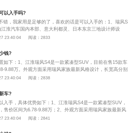
000-4500rpm，百公里加速仅需9.8秒；3、瑞风S4采用行业内的
提升了整车的起步性能。
可以入手吗?
不错，我家用是足够的了，喜欢的话是可以入手的：1、瑞风S
由江淮汽车国内本部、意大利都灵、日本东京三地设计师设
设计；2、全新的星辉前格栅，中国风锐眼大灯，龙脊LED尾
 23:40:04
阅读：2833
双色车身等设计元素；3、瑞风S4搭载四缸1.5T涡轮增压和
款发动机，匹配6MT和CVT两套变速器，有四款动力组合。其中
少钱?
压发动机；4、其中四缸1.5T涡轮增压发动机，采用低惯量增压
置如下：1、江淮瑞风S4是一款紧凑型SUV，目前在售15款车
，最大扭矩210N·m\/2000--4500rpm，百公里加速仅需9.8
78-9.88万。外观方面采用瑞风家族最新风格设计，长宽高分别
\/1660毫米，轴距为2，620毫米；2、动力方面，新车搭载1.6L和1.
 23:40:04
阅读：2838
大功率分别为110千瓦和88千瓦；3、传动系统方面，匹配的
变速箱。内饰方面，瑞风S4搭载江淮旗下的智聆3.0车联网系
新车?
合作的车载语音3.5系统，提供强大的语音功能；4、另外，智
以入手，具体优势如下：1、江淮瑞风S4是一款紧凑型SUV，
统还集成了车辆的远程遥控等多项人性化配置。
，售价区间为6.78-9.88万；2、外观方面采用瑞风家族最新风
4410\/1800\/1660毫米，轴距为2，620毫米；3、动力方
 23:40:04
阅读：2841
L和1.5T两款发动机，最大功率分别为110千瓦和88千瓦；4、传
的是6挡手动或CVT变速箱。内饰方面，瑞风S4搭载江淮旗下