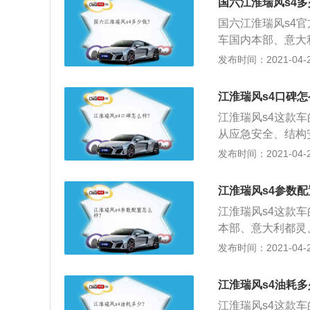
国六江淮瑞风s4多
的智聆3.0车联网
国六江淮瑞风s4官
功能；5、另外，
车国内本部、意大
置。
全新的星辉前格栅
发布时间：2021-04-27
等设计元素；3、
全、智能安全三方
江淮瑞风s4口碑怎
江淮瑞风s4这款
从应急安全、结构
面，瑞风S4搭载
发布时间：2021-04-27
尾、翻车等危险，
方面，瑞风S4全车
江淮瑞风s4参数配
重的顶压防护能力；
江淮瑞风s4这款
版本车身稳定控制
本部、意大利都灵
安全配置。
星辉前格栅，中国
发布时间：2021-04-27
元素；3、非对称式
屏。
江淮瑞风s4油耗多
江淮瑞风s4这款车