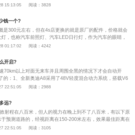
汽车的配置介绍如下：新一代A8搭载的自动驾驶技术首次搭载了
 15:13:05
阅读：3828
在车身上还配备12个超声波传感器、红外摄像头、四个中频雷
头以及位于车头的远程雷达等一系列传感器组成的扫描系统；3、
少钱一个?
A8Le-tron也在路上，新车采用3.0TFSI汽油发动机与电动
概是300元左右，但在4s店更换的就是原厂的配件，价格就会
动系统，并将支持无线充电技术，其位于行李厢底下的14.1kW
大灯，也称汽车前照灯、汽车LED日行灯，作为汽车的眼睛，
0km纯电续航里程。
主的外在形象，更与夜间开车或坏天气条件下的安全驾驶紧密
 01:17:02
阅读：4242
使用及保养，是不可忽略的，据说第一个汽车前大灯是家用手
，一个驾驶员在黑暗的旷野上迷路时，一位农民用手提灯把他引回
么开启?
年，哥伦比亚号电动汽车把电用于前灯和尾灯，这样车灯就诞生
时速70km以上对面无来车并且周围全黑的情况下才会自动开
不能调光，所以在开车时有些晃眼，为了克服这个缺点，后来
的：1、全新奥迪A8采用了48V轻度混合动力系统，搭载V6
节器。这种前大灯可以在垂直方向移动，但驾驶员必须下车搬
一台48V电动机加持，确保启动舒适性和的驾驶敏捷度。同时
 22:51:05
阅读：2988
氧化碳的排放量，提高驾驶燃油经济性，实现动力与能耗的双
的六边形进气格栅，更加棱角分明。倒梯形大灯组搭配HD矩阵
多远?
大灯，时刻宣告着不凡之势。激光束的能见度范围是采用传统照
有效射程在八百米，但人的视力在晚上到不了八百米，有以下原
，进一步增强黑暗环境中驾驶的能见度和预见性，以智能光芒
于预测道路的，经视距离在150-200米左右，效果最佳距离在
穿式尾灯组是新一代奥迪车型的“标志”，且内部选用OLED作为
50米就看不太清楚了；2、汽车大灯包括远光灯和近光灯，远光
 22:51:05
阅读：3105
显；3、全新MMI系统，迈入全触摸时代。中控台上的两块全高
是用来照亮车辆前方道路。区别是，一个照射的近，一个照射