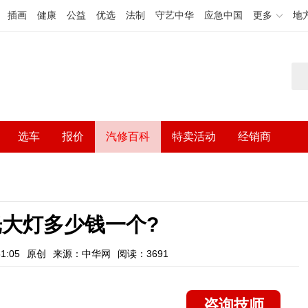
插画
健康
公益
优选
法制
守艺中华
应急中国
更多
地
选车
报价
汽修百科
特卖活动
经销商
光大灯多少钱一个?
1:05
原创
来源：中华网
阅读：3691
咨询技师