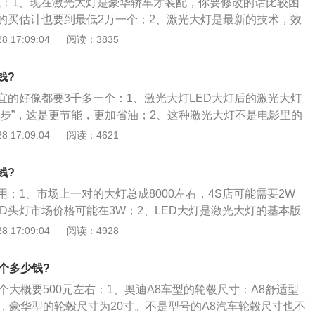
价钱：1、现在激光大灯是豪华轿车才装配，你要修改的话比较困
的买估计也要到最低2万一个；2、激光大灯是最新的技术，效
实惠，改装市场还没有相应的服务；3、还不如用LED灯，虽
 17:09:04
阅读：3835
好，但是道路的效果非常好，就像今年阿帕推出的LED双镜
钱?
宜的好像都要3千多一个：1、激光大灯LED大灯后的激光大灯
一步”，这是更节能，更加省油；2、这种激光大灯不是电影里的
，它甚至一点都不耀眼；3、原理是激光发光二极管的蓝光灯
 17:09:04
阅读：4621
元内有荧光的荧光粉材料，将其转换成一个扩散的白光，明亮
加友好；
钱?
：1、市场上一对的大灯总成8000左右，4S店可能需要2W
D头灯市场价格可能在3W；2、LED大灯是激光大灯的基本版
ED好，如果小康的汽车可以选择带激光大灯的，如果车主的经
 17:09:04
阅读：4928
LED灯，LED灯对于日常照明就可以满足；3、车主经常在夜
修改LED灯，LED大灯可以完全满足车主的夜间照明需求。激
个多少钱?
了，激光头灯和LED前大灯都是发光二极管，原理是一样的。
个大概要500元左右：1、奥迪A8车型的轮毂尺寸：A8舒适型
寸，豪华型的轮毂尺寸为20寸。不是型号的A8汽车轮毂尺寸也不