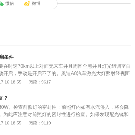
微信
微博
开启条件
要在时速70km以上对面无来车并且周围全黑并且灯光组调至自
动开启，手动是开启不了的。奥迪A8汽车激光大灯照射经视距
米左右。如果奥迪A8汽车的远光灯光束高度过高，容易晃到别车，
 16:18:55
阅读：9617
患。而远光灯高度调节是为了通过获得最佳的照射距离，避免
行车更安全。通常汽车远光灯调高低可以通过大灯总成后方的
瓦？
调节；另外，一些车型内部有大灯高度调节钮，可通过电动方
30W。检查前照灯的密封性：前照灯内如有水汽侵入，将会降
大灯高度调节具有自动调节功能，但大多需要手动调节，可以
，为此应注意对前照灯的密封性进行检查。如果发现配光镜和
相应位置的调节旋钮来调节高度。
圈损坏，要及时更换。清洁灯泡：卤素灯泡上有尘污时，可用
 16:18:55
阅读：9119
)的脱脂棉进行擦洗。擦洗时注意不要在车灯刚熄灭、灯泡尚有余