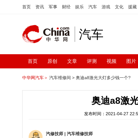
首页
资讯
军事
财经
娱乐
汽车
游戏
文化
援藏
汽车
首页
原创
文章
评测
视频
图片
中华网汽车＞
汽车维修间 >
奥迪a8激光大灯多少钱一个?
奥迪a8激
发布时间：2021-04-27 22:5
汽修技师
|
汽车维修技师