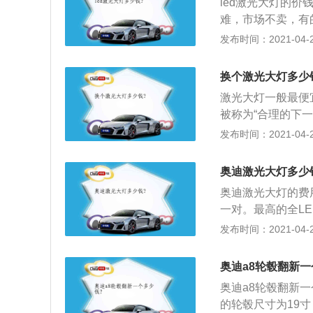
led激光大灯的
难，市场不卖，有
果很好，但不是很
发布时间：2021-04-28
然没有激光前照灯
头，效果也不错。
换个激光大灯多少
激光大灯一般最便
被称为“合理的下
那种炫到爆的激光
发布时间：2021-04-28
将会贯穿前大灯单
的同时对眼睛也更
奥迪激光大灯多少
奥迪激光大灯的费用
一对。最高的全LE
本，激光大灯比L
发布时间：2021-04-28
济型可以选择改造
间行驶的路上可以
奥迪a8轮毂翻新一
光头灯不需要追求
奥迪a8轮毂翻新一
的轮毂尺寸为19