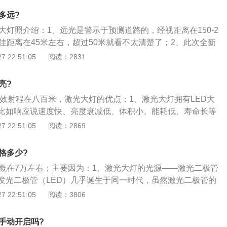
体按键，并加入了震动和声音反馈功能。通过触摸即可操作信
下，近光灯的照射距离约30-40米，照射范围大约160°，远
等功能。全新奥迪A8L以下一个时代的操作体验，再度引领前
多远?
中，亮点大，可以照射到更高更远的地方（照射距离根据大灯
大灯照介绍：1、远光是警示于预测道路的，经视距离在150-2
）；3、灯的照射距离通常在80——120米，近光的照射距离在
佳距离在45米左右，超过50米就看不太清楚了；2、此次全新
根据配置的不同共分为三种，由低到高分别为LED大灯、矩阵式L
 22:51:05
阅读：2831
大灯；3、倒梯形大灯组搭配HD矩阵LED大灯带激光大灯，能见
照明技术大灯的两倍，进一步增强黑暗环境中驾驶的能见度和
亮?
芒照亮未来前路。
有效射程在八百米，激光大灯的优点：1、激光大灯拥有LED大
比如响应说速度快、亮度衰减低、体积小、能耗低、寿命长等
灯激光大灯在尤其在体积方面具有优势，单个激光二极管元件的
 22:51:05
阅读：2869
0微米，仅为常规LED元件尺寸的1\/100，这意味着，只要设
车的大灯的尺寸可以大幅度缩小，这也许将为汽车前脸上各个
格多少?
来革命性的变化；2、激光大灯另一个显著优势是在发光效率
大概在7万左右；主要因为：1、激光大灯的光源——激光二极管
LED照明灯的发光效率可以达到每瓦100流明左右，那么激光
de）与发光二极管（LED）几乎诞生于同一时代，虽然激光二极管的
到每瓦170流明左右，这意味着，当满足同样照明条件时，使
要比LED稍晚些，但是其应用范围更加广泛，在测量、电子、
 22:51:05
阅读：3806
不到LED大灯的60%，进一步减少了能量消3、耗，也更加符
等行业都有激光二极管的身影；2、激光大灯拥有LED大灯大
环保趋势；3、同LED一样，激光二极管也只能发射单色激
响应说速度快、亮度衰减低、体积小、能耗低、寿命长等等。
单色激光源合成，或者使激光通过石英等透明介质，导致光谱
手动开启吗?