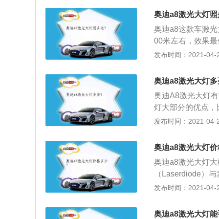
清触摸屏替代了实
的比较远。通常情况
息娱乐、温度控制
奥迪a8激光大灯照
光灯则光线较为集
瞻者向未来进化。
奥迪a8这款车激光
材质不同会有差异
00米左右，效果最
10——30米。
奥迪A8L的大灯
发布时间：2021-04-27
ED大灯以及激光
度范围是采用传统
奥迪a8激光大灯多
预见性，以智能光
奥迪A8激光大灯
灯大部分的优点，
等。相比LED大
发布时间：2021-04-27
长度已经可以做到1
计师愿意，传统汽
奥迪a8激光大灯价
元素的设计比例带
奥迪a8激光大灯
方面，比如一般的
（Laserdio
二极管元件可以达
大规模商业化应用
发布时间：2021-04-27
用激光大灯的能耗
通信、医学、加工
合未来汽车的节能
部分的优点，比如
光，需要通过多个
奥迪a8激光大灯能