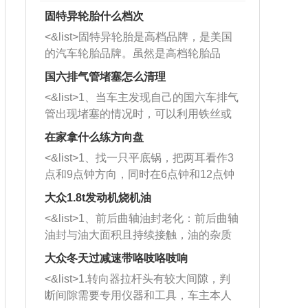
固特异轮胎什么档次
<&list>固特异轮胎是高档品牌，是美国
的汽车轮胎品牌。虽然是高档轮胎品
牌，但是中高低端的轮胎都有生产，这
国六排气管堵塞怎么清理
也是为了更好的开拓市场。
<&list>1、当车主发现自己的国六车排气
管出现堵塞的情况时，可以利用铁丝或
者是细棍，直接将杂物给取出来，如果
在家拿什么练方向盘
堵塞情况比较严重，也可以采取应急措
<&list>1、找一只平底锅，把两耳看作3
施。 <&list>2、直接利用木棍将所有的
点和9点钟方向，同时在6点钟和12点钟
杂物推到排气管里面的位置处，然后将
方向做一个标记。 <&list>2、双手握住
三元催化器拆解开，就可以将堵塞的东
大众1.8t发动机烧机油
平底锅两耳，然后往左打半圈、一圈、
西取出来。但如果是因为积碳过多引起
<&list>1、前后曲轴油封老化：前后曲轴
一圈半的练习，往右同样也要打相同的
的堵塞，就需要将三元催化器泡在草酸
油封与油大面积且持续接触，油的杂质
圈数。 <&list>3、最后强调要反复练
中进行清洗。 <&list>3、也可以利用清
和发动机内持续温度变化使其密封效果
习，这样就可以形成肌肉记忆，在真实
大众冬天过减速带咯吱咯吱响
洗剂对堵塞的情况得到解决，将清洗剂
逐渐减弱，导致渗油或漏油。<&list>2、
驾驶车辆时，不需要记忆也能打好方
放在燃油箱中，与燃油混合后，车辆启
<&list>1.转向器拉杆头有较大间隙，判
活塞间隙过大：积碳会使活塞环与缸体
向。
动时，就可以和汽油一起进入到燃烧
断间隙需要专用仪器和工具，车主本人
的间隙扩大，导致机油流入燃烧室中，