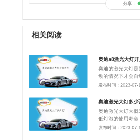
分享：
相关阅读
奥迪a8激光大灯
奥迪的激光大灯是
动的情况下才会自
离在150-200
发布时间：2023-07-17
存在很大的安全隐
干扰别车视线，使
奥迪激光大灯多少
旋钮，用工具自行
奥迪激光大灯大概
式调节。部分车型
低灯泡的使用寿命
通过调节大灯背后
反射镜之间的密封
发布时间：2023-07-17
浸有乙醇(90%