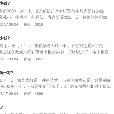
清洁后应晾干而不是擦干，也不要用手或抹布接触灯泡后，立
少钱?
会失去光泽甚至无法复原。
市价9800一对：1、激光前照灯具有LED前照灯大部分的优
衰减小、体积小、能耗低、寿命长等优点；2、特别就体积优
照灯相比，仅对于1\/100的常规LED元件尺寸，单个激光二极
 17:09:04
阅读：3819
达到10微米；3、这意味着，只要设计者愿意，传统汽车的大
缩小，这可能会改变汽车前部各部件的设计比例。
少钱?
的费用几千元：1、目前装激光大灯几千，不过都是装不了的，
但是现在激光大灯在市场上很少卖的，货比较少了，这个很需
车上原配的才有；2、激光大灯相对于传统LED大灯的优势是
 17:09:04
阅读：3867
大灯每瓦的发光强度是100流明，而激光大灯达到了每瓦170流
光源——激光二极管（Laserdiode）与发光二极管（LED）
钱一对?
代，虽然激光二极管的大规模商业化应用要比LED稍晚些，但
如下：1、激光大灯是一种新技术，当然价格肯定是比普通的le
广泛，在测量、电子、通信、医学、加工等行业都有激光二极
4000多一个，一双需要8千到9千；2、激光前照灯相对于传统
明显，传统LED前照灯的发光强度为100流明\/瓦，激光前照灯
 17:09:04
阅读：4899
瓦；3、激光大灯的光源——激光二极管与发光二极管几乎在同一
激光二极管的大规模商业应用稍晚于LED；4、但其应用范围
?
、电子、通信、医药、加工等行业都有激光二极管身影。