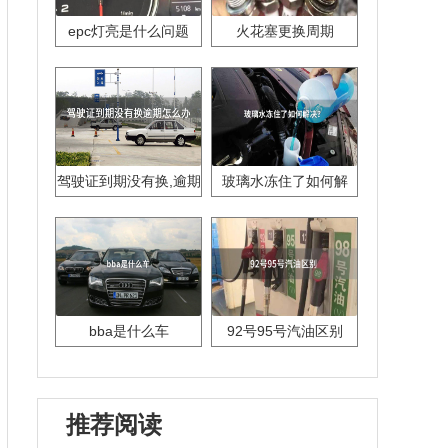
epc灯亮是什么问题
火花塞更换周期
驾驶证到期没有换,逾期
玻璃水冻住了如何解
怎么办??
决？
bba是什么车
92号95号汽油区别
推荐阅读