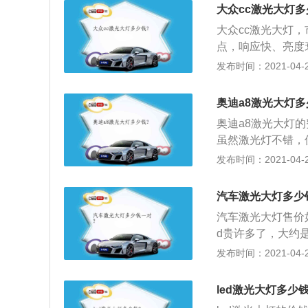
热的情况下进行。
大众cc激光大灯多
即接通电源，否则
大众cc激光大灯，
点，响应快、亮度
势而言，与LED前
发布时间：2021-04-28
管元件的长度可以
灯的尺寸可以大大
奥迪a8激光大灯多
奥迪a8激光大灯
虽然激光灯不错，
要技术，都是在豪
发布时间：2021-04-28
明显的，传统LED
明；3、激光大灯的
汽车激光大灯多少
几乎诞生于同一时
汽车激光大灯售价
是其应用范围更加
d贵许多了，大约是
管的身影。
LED前照灯的优点
发布时间：2021-04-28
达到170流明\/
个时代诞生，虽然
led激光大灯多少钱
比较广泛，在测量