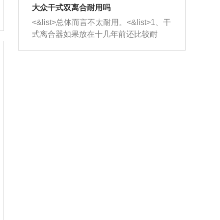
室，最后形成废气排出，就可以让三元
无法制作，需要将车辆送到修理厂或4s
造成烧机油。<&list>3、机油粘度。使用
大众干式双离合耐用吗
催化器得到清洗，排气管堵塞的情况就
店；<&list>2.车辆半轴套管防尘罩破
机油粘度过小的话，同样会有烧机油现
<&list>总体而言不太耐用。<&list>1、干
能够得到解决。
裂，破裂后会出现漏油现象，使半轴磨
象，机油粘度过小具有很好的流动性，
式离合器如果放在十几年前还比较耐
损严重，磨损的半轴容易损坏，产生异
容易窜入到气缸内，参与燃烧。<&list>
用，但是由于现在的汽车发动机动力输
响；<&list>3.稳定器的转向胶套和球头
4、机油量。机油量过多，机油压力过
出越来越高，使得干式离合器散热不足
老化，一般是使用时间过长造成的。解
大，会将部分机油压入气缸内，也会出
的缺陷也逐渐暴露出来。<&list>2、由于
决方法是更换新的质量好的转向橡胶套
现烧机油。<&list>5、机油滤清器堵塞：
干式双离合的工作环境暴露在空气中，
和球头。
会导致进气不畅，使进气压力下降，形
而离合器的散热也是通离合器罩上面的
成负压，使机油在负压的情况下吸入燃
几个小孔来进行散热。但是在行驶过程
烧室引起烧机油。<&list>6、正时齿轮或
中变速箱需要换挡，就不得不使得离合
链条磨损：正时齿轮或链条的磨损会引
器频繁工作。<&list>3、长时间的低速行
起气阀和曲轴的正时不同步。由于轮齿
驶以及过于频繁的启停，导致离合器的
或链条磨损产生的过量侧隙，使得发动
温度不断升高，而低速行驶时空气流动
机的调节无法实现：前一圈的正时和下
效率不高，无法将离合器中的热量有效
一圈可能就不一样。当气阀和活塞的运
的带走，导致离合器内部的温度不断升
动不同步时，会造成过大的机油消耗。
高，加速离合器的磨损。
解决方法：更换正时齿轮或链条。<&list
>7、内垫圈、进风口破裂：新的发动机
设计中，经常采用各种由金属和其他材