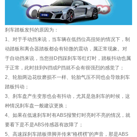
刹车踏板发抖的原因为：
1、对于手动挡来说，当车辆在低挡位高扭矩的情况下，制
动踏板和离合器踏板都会有轻微的震动，属正常现象。对
于自动挡来说，当您挂D挡踩刹车等红灯时，踏板抖动也属
于正常，此时挂到N挡或P挡就不会有很强烈的感觉了；
2、轮胎两边花纹磨损不一样、轮胎气压不同也会导致刹车
踏板抖动；
3、刹车盘产生变形也会有抖动，尤其是急刹车的时候，这
种情况刹车盘一般建议更换；
4、如果在低速刹车时有ABS报警灯时亮时不亮的情况，就
要看下是不是ABS传感器有故障了；
5、高速踩刹车踏板弹脚并传来“格楞楞”的声音，那是ABS