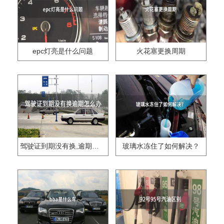
epc灯亮是什么问题
火花塞更换周期
驾驶证到期没有换,逾期怎么办??
玻璃水冻住了如何解决？