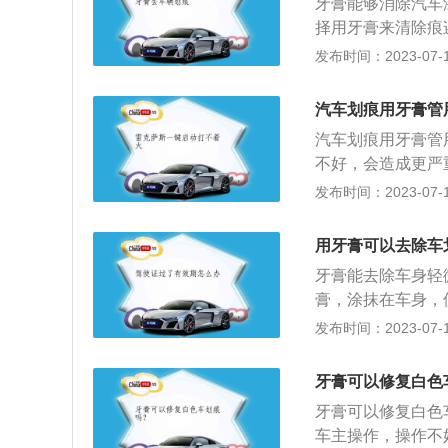
牙膏能够消除汽车
后在法兰绒或者抓
持一周的时间，这
择用牙膏来清除痕
车用的绒布要保持
分的保湿时间。固
车蜡的作用。除此
发布时间：2023-07-17
明划痕面积大，底
题，就是这种处理
别是白色车漆汽车
当然也包括我们洗
过也不是长久之计
汽车划痕用牙膏管
划痕的时候，牙膏
身漆面划痕更适用
而处理不了更深的
汽车划痕用牙膏管
涂抹区域车漆泛白
业的划痕蜡和补漆
不好，会造成更严
车划痕方法：1、
的车漆研磨剂，所
用，且能起到防锈
发布时间：2023-07-17
试一下效果；2、
划痕，用牙膏来补
干净了。相对于牙
力过度，避免大面
锈，临时保护车漆
车的车漆，但是补
布或者海绵上，适
用牙膏可以去除车
理汽车划痕的主要
车漆还是会有一定
面修复布，方法也
牙膏能去除车身轻
板，或者划伤的面
度划痕：如果发现
否则会出现一些轻
膏，涂抹在车身，
4S店或带烤房设
甲盖，则伤口已经
车划痕的其他方法
发布时间：2023-07-17
的物质会慢慢氧化
店，如果不及时对
车身的漆面；3、
明显观察到或者摸
面生锈恶化，造成
磨。避免车产生划
补，保护车漆不受
层，可以购一支同
牙膏可以修复白色
后的导流板高度；
下，只伤害了车漆
蚀与伤害；3、轻
牙膏可以修复白色
层，可以使用细研
车主操作，操作不