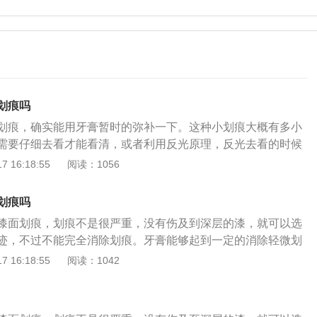
划痕吗
划痕，确实能用牙膏暂时的弥补一下。这种小划痕大概有多小
需要仔细去看才能看清，或者利用反光原理，反光去看的时候
，用牙膏涂抹上去，再用软毛牙刷，顺时针这么刷上几十秒，
 16:18:55
阅读：1056
，小划痕可以非常明显的被填平。这种划痕是咱们车漆最外面
利用牙膏里的研磨剂成分可以填平，再加上牙膏中的保湿剂，
划痕吗
有光泽，跟车漆面的颜色融为一体。所以无论什么颜色的车
漆面划痕，划痕不是很严重，没有伤及到深层的漆，就可以选
理这种只破坏了清漆层的很微小的划痕，都是可以的。不过，
迹，不过不能完全消除划痕。牙膏能够起到一定的消除轻微划
，比如，清漆层被刮掉，露出了里面的白色底漆，哪怕划痕比
分里包含着研磨剂，这种成分给牙膏带来了类似车蜡的作用，
 16:18:55
阅读：1042
理的话，效果就不是太好了。因为划痕比较深，需要更多的牙
。除此之外，牙膏还可以简单地起到隔绝作用，短期内防止生
平划痕，但是大家会发现，刚刚处理完的划痕，也确实有效
漆汽车，效果最为明显。汽车上的一点划痕可以用牙膏处理如
看不到了，划痕地方也恢复到了车漆的颜色，但是用牙膏处理
清洗划痕；2、晾干后，取干净柔软的绒布，稍微浸湿；3、然
要差很多。而且，这种深度的划痕被牙膏处理后，大概只能保