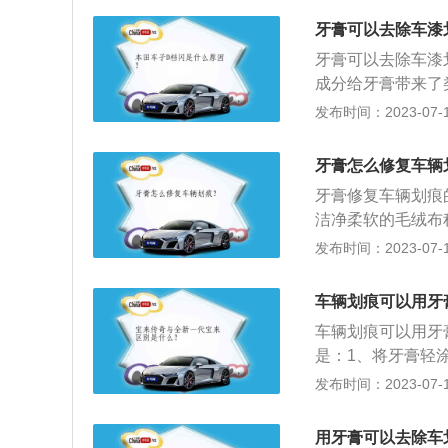
行修补，带腐蚀性
牙膏可以去除车漆
2、中度划痕：如
牙膏可以去除车漆
笔，随时对伤害进
成分给牙膏带来了
果车漆只有略略的
剂，可以让牙膏膏
发布时间：2023-07-17
将轻度划痕修复。
以简单地起到隔绝
一层薄膜，目的是
牙膏怎么修复车辆
层保护膜，从而达
牙膏修复车辆划痕
洁净柔软的毛绒布
痕部位即可。车辆
发布时间：2023-07-17
后用补漆笔直接涂
同色系车漆，将车
车辆划痕可以用牙
的涂抹在划痕上，
车辆划痕可以用牙
是：1、将牙膏轻
可减轻划痕，还能
发布时间：2023-07-17
紫外线，抗石击；
好、光泽高，具备
用牙膏可以去除车