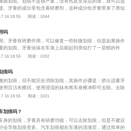
漆面划痕。划痕不是很严重，没有伤及至深层的漆，就可以选
挠部位涂上牙膏，用力擦拭抓挠部位。注意事项如下：1、擦
其实就是牙膏中保湿剂，像什么甘油啊、聚乙二醇等等这些成
迹。牙膏的成分里包含着研磨剂，这种成分给牙膏带来了类似
清洁，不能沾有杂物或小颗粒。2、如果遇到很深的划痕，说
化变干后，划痕就又会显露出来。并且，还有一个比较大的问
之外，牙膏还可以简单地起到隔绝作用，短期内防止生锈，特
 16:18:55
阅读：1044
漆损坏。建议去专业美容店修复。
过的地方，一旦遇到下雨天，牙膏成分就会被雨水稀释冲走。
，效果最为明显。用牙膏去车身漆面划痕，几乎没有成本，不
车之后，这个划痕也会再次明显的露出来。所以，在处理深度
。如果遇上大雨，那么牙膏也会被冲刷掉。还有一点是，去车
用吗
的效果就没有那么明显了。那为什么牙膏可以处理轻微划痕，
于浅色车漆的车，如果是深色车漆用了这种方法，可能会使得
划痕呢？主要就是因为牙膏中也含有研磨剂，跟我们买到的专
用。牙膏有研磨作用，可以修复一些轻微划痕，但是如果操作
，起到适得其反的效果，所以深色车漆汽车还是慎用。修复汽
笔一样，都有研磨剂的效果，但是牙膏中的研磨剂并不是专业
重的划痕。牙膏涂抹在车漆上后能起到类似打了一层蜡的作
准备好牙膏、研磨修复剂、软布或者海绵、纳米漆面修复布尝
以，它的补漆效果是非常有限的。所以，大多数情况下的车漆
的作用，但是这种作用只是暂时的，遇到下雨天就会把它冲刷
 16:18:55
阅读：1032
使用软布或者海绵粘上牙膏，在划痕处进行摩擦，注意不要用
漆的话，都仅仅是临时处理，短时间内可以防止车漆沾水生
膏，补漆笔的效果会比牙膏要好一点，补漆笔的成分一般为原
积的摩擦导致哑光影响视觉效果；3、把研磨剂喷出来挤到软
效果是没问题的，过后，还得需要专业的处理一下。以下是处
漆笔拥有速干的特性能对划痕起到一定的掩盖作用，不过和原
当用力打磨伤痕部位，直到划痕消失；4、也可以使用纳米漆
划痕吗
方法：1、深度划痕：如果发现车身划伤直接露出了车身金属
的色差，长时间也会脱落。处理汽车划痕的主要方法：1、深
是进行摩擦，但只针对那些黑白灰颜色的车会有较好的效果，
微的划痕，但不能完全消除划痕，其操作步骤是：挤出适量牙
积超过一个指甲盖，则伤口已经深及底漆以下，立即将车开往
车身划伤直接露出了车身金属板，或者划伤的面积超过一个指
微哑光的效果。
使用百洁布擦拭，使用浸湿的抹布将车身擦净即可去除。去除
备的汽车美容店，如果不及时对受伤的车漆进行修补，带腐蚀性
深及底漆以下，立即将车开往4S店或带烤房设备的汽车美容
有：1、使用橡皮擦拭车身印迹；2、使用相同颜色指甲油填补
 16:18:55
阅读：1021
导至伤口表面生锈恶化，造成更大损失。2、中度划痕：如果
受伤的车漆进行修补，带腐蚀性的物质会慢慢氧化导致伤口表
使用专业设备进行补打腻子、喷漆、抛光；4、使用水砂纸打
到色彩漆层，可以购一支同色号的补漆笔，随时对伤害进行修
更大损失；2、中度划痕：如果明显观察到或者摸到色彩漆
痕的方法是：1、停车靠边停，避开中间位置；2、确认车前车
更深的腐蚀与伤害。3、轻度划痕：如果车漆只有略略的凹
色号的补漆笔，随时对伤害进行修补，保护车漆不受更深的腐
车划痕吗？
3、露天停车远离窗下或阳台。
表面的透明层，可以使用细研磨蜡，即可将轻度划痕修复。
度划痕：如果车漆只有略略的凹下，只伤害了车漆表面的透明
车身的划痕，牙膏具有研磨功能，可以去除划痕，但是不建议
磨蜡，即可将轻度划痕修复。
好会导致划痕变多。汽车划痕都在车漆的清漆层，通过简单的