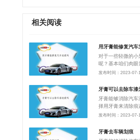
相关阅读
用牙膏能修复汽车
对于一些轻微的小
呢？基本咱们肉眼
才能看清的小划痕
发布时间：2023-07-17
然后用湿布擦干净
的清漆层被划伤，
牙膏可以去除车漆
可以让牙膏膏体具
牙膏能够消除汽车
漆，利用牙膏来处
择用牙膏来清除痕
再深度一些的划痕
痕的作用，牙膏成
发布时间：2023-07-17
较短，用牙膏来处
可以减轻划痕印记
膏里的研磨剂来填
锈，特别是白色车
果，虽然白色底漆
牙膏去车辆划痕
下：1、先用清水
的划痕处的光泽度