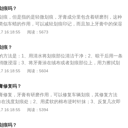
的物质会慢慢氧化导至伤口表面生锈恶化，造成更大损失。
划痕吗？
果明显观察到或者摸到色彩漆层，可以购一支同色号的补漆
划痕，但是指的是轻微划痕，牙膏成分里包含着研磨剂，这种
行修补，保护车漆不受更深的腐蚀与伤害。3、轻度划痕：如
类似车蜡的作用，可以减轻划痕印记，而且加上牙膏中的保湿
凹下，只伤害了车漆表面的透明层，可以使用细研磨蜡，即可
体具有光泽，跟车漆面的颜色融为一体，除此之外，牙膏还可
 16:18:55
阅读：5673
作用，短期内防止生锈。汽车漆面镀膜就是在汽车漆面上涂上
保护汽车漆面的光泽度不会衰减，同时使漆面在物理上得到一
划痕？
到保护漆面的目的。
的方法是：1、用清水将划痕部位清洁干净；2、晾干后用一条
稍微浸湿；3、将牙膏涂在绒布或者划痕部位上，用力擦拭划
划痕其余的处理方法是：1、可以打养护蜡去除；2、将车擦净
 16:18:55
阅读：5604
上底漆；3、用橡皮擦拭；4、用指甲油填补车身的漆面，补齐
上有划痕处清洗干净晾干后，用与车漆同色系的指甲油，均匀
膏修复吗？
晾30分钟即可。
膏修复，牙膏有研磨作用，可以修复车辆划痕，其修复方法
涂在浅度划痕处；2、用柔软的棉布逆时针抹；3、反复几次即
避免空气对车漆伤处的侵蚀。车漆的作用是：1、防锈；2、抗
 16:18:55
阅读：5394
3、美观大方。车漆要做到漆膜具有良好的机械性能、丰满度
附着力好、硬度高、抗划伤能力强，更要具备好的耐候性、耐
划痕吗？