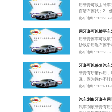
刮耐磨性、光泽持
用牙膏可以去除车
百洁布擦拭；2、
有：1、使用橡皮
发布时间：2023-07-17
使用专业设备进行
痕的方法是：1、
用牙膏可以擦平车
3、露天停车远离
用牙膏擦车可以填
秒以后用湿布擦干
划伤，而利用牙膏
发布时间：2022-03-30
以让牙膏膏体显得
的车漆有细小划痕
牙膏可以修复汽车
拭之前，要注意将
牙膏有研磨作用，
毛牙刷或是毛巾涂
复，因为操作不好
汽车美容机构抛光
发布时间：2021-11-10
色漆层，清漆层。
车身表面会形成电
汽车划痕牙膏有用
也起到防锈作用，
汽车划痕牙膏有用
层车漆就是我们平