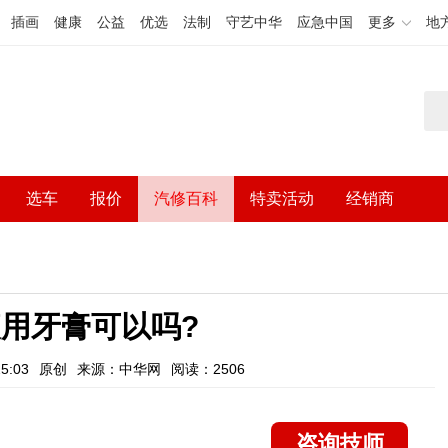
插画
健康
公益
优选
法制
守艺中华
应急中国
更多
地
选车
报价
汽修百科
特卖活动
经销商
用牙膏可以吗?
5:03
原创
来源：中华网
阅读：2506
咨询技师