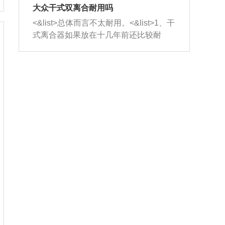
室，最后形成废气排出，就可以让三元
无法制作，需要将车辆送到修理厂或4s
造成烧机油。<&list>3、机油粘度。使用
大众干式双离合耐用吗
催化器得到清洗，排气管堵塞的情况就
店；<&list>2.车辆半轴套管防尘罩破
机油粘度过小的话，同样会有烧机油现
<&list>总体而言不太耐用。<&list>1、干
能够得到解决。
裂，破裂后会出现漏油现象，使半轴磨
象，机油粘度过小具有很好的流动性，
式离合器如果放在十几年前还比较耐
损严重，磨损的半轴容易损坏，产生异
容易窜入到气缸内，参与燃烧。<&list>
用，但是由于现在的汽车发动机动力输
响；<&list>3.稳定器的转向胶套和球头
4、机油量。机油量过多，机油压力过
出越来越高，使得干式离合器散热不足
老化，一般是使用时间过长造成的。解
大，会将部分机油压入气缸内，也会出
的缺陷也逐渐暴露出来。<&list>2、由于
决方法是更换新的质量好的转向橡胶套
现烧机油。<&list>5、机油滤清器堵塞：
干式双离合的工作环境暴露在空气中，
和球头。
会导致进气不畅，使进气压力下降，形
而离合器的散热也是通离合器罩上面的
成负压，使机油在负压的情况下吸入燃
几个小孔来进行散热。但是在行驶过程
烧室引起烧机油。<&list>6、正时齿轮或
中变速箱需要换挡，就不得不使得离合
链条磨损：正时齿轮或链条的磨损会引
器频繁工作。<&list>3、长时间的低速行
起气阀和曲轴的正时不同步。由于轮齿
驶以及过于频繁的启停，导致离合器的
或链条磨损产生的过量侧隙，使得发动
温度不断升高，而低速行驶时空气流动
机的调节无法实现：前一圈的正时和下
效率不高，无法将离合器中的热量有效
一圈可能就不一样。当气阀和活塞的运
的带走，导致离合器内部的温度不断升
动不同步时，会造成过大的机油消耗。
高，加速离合器的磨损。
解决方法：更换正时齿轮或链条。<&list
>7、内垫圈、进风口破裂：新的发动机
设计中，经常采用各种由金属和其他材