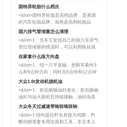
固特异轮胎什么档次
<&list>固特异轮胎是高档品牌，是美国
的汽车轮胎品牌。虽然是高档轮胎品
牌，但是中高低端的轮胎都有生产，这
国六排气管堵塞怎么清理
也是为了更好的开拓市场。
<&list>1、当车主发现自己的国六车排气
管出现堵塞的情况时，可以利用铁丝或
者是细棍，直接将杂物给取出来，如果
在家拿什么练方向盘
堵塞情况比较严重，也可以采取应急措
<&list>1、找一只平底锅，把两耳看作3
施。 <&list>2、直接利用木棍将所有的
点和9点钟方向，同时在6点钟和12点钟
杂物推到排气管里面的位置处，然后将
方向做一个标记。 <&list>2、双手握住
三元催化器拆解开，就可以将堵塞的东
大众1.8t发动机烧机油
平底锅两耳，然后往左打半圈、一圈、
西取出来。但如果是因为积碳过多引起
<&list>1、前后曲轴油封老化：前后曲轴
一圈半的练习，往右同样也要打相同的
的堵塞，就需要将三元催化器泡在草酸
油封与油大面积且持续接触，油的杂质
圈数。 <&list>3、最后强调要反复练
中进行清洗。 <&list>3、也可以利用清
和发动机内持续温度变化使其密封效果
习，这样就可以形成肌肉记忆，在真实
大众冬天过减速带咯吱咯吱响
洗剂对堵塞的情况得到解决，将清洗剂
逐渐减弱，导致渗油或漏油。<&list>2、
驾驶车辆时，不需要记忆也能打好方
放在燃油箱中，与燃油混合后，车辆启
<&list>1.转向器拉杆头有较大间隙，判
活塞间隙过大：积碳会使活塞环与缸体
向。
动时，就可以和汽油一起进入到燃烧
断间隙需要专用仪器和工具，车主本人
的间隙扩大，导致机油流入燃烧室中，