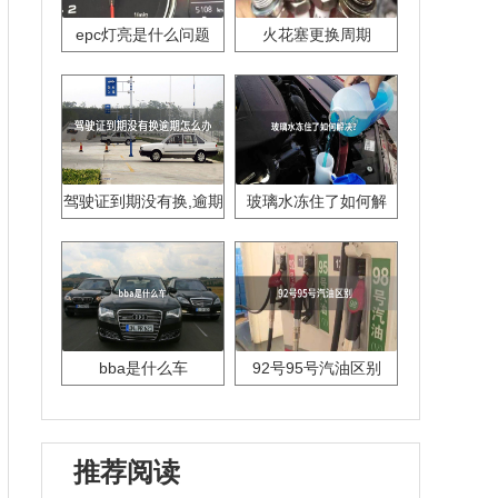
epc灯亮是什么问题
火花塞更换周期
驾驶证到期没有换,逾期
玻璃水冻住了如何解
怎么办??
决？
bba是什么车
92号95号汽油区别
推荐阅读