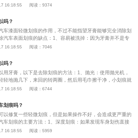
车漆分为四层，从内到外分别是电泳层、中涂层、色漆层、清
 16:18:55
阅读：9374
装完之后，整个车身会被泡进电泳池，这样可以形成一层电泳
形成电泳层后，机器人会喷涂中涂层，这层车漆也是防锈并且
以吗？
漆面的结合能力。第三层车漆是色漆层，这层车漆就是平时可
汽车漆面轻微划痕的作用，不过不能指望牙膏能够完全消除划
颜色，作用是美观。第四层车漆是清漆层，这层车漆可以保护
除汽车表面划痕的缺点：1、容易被洗掉：因为牙膏并不是专
车漆光泽度。
痕，所以不会永久贴合在汽车划痕上，只要下一场大雨，牙膏
 16:18:55
阅读：7046
净。2、必能用于深色漆：牙膏去车身漆面划痕更适用于浅色
深色车漆用这种方法，可能会使得涂抹区域车漆泛白，起到适
以吗？
以深色车漆汽车还是慎用。3、不能用有颗粒的牙膏：千万不
以用牙膏，以下是去除划痕的方法：1、抛光：使用抛光机，
膏，尤其是那种带有研磨颗粒的牙膏，那样在擦拭过程中会对
轻轻地抛几下，来回的转两圈，然后用毛巾擦干净，小划痕就
得更花。
、用车身蜡：在小划痕的地方涂上车身蜡，然后将毛巾用温水
 16:18:55
阅读：6744
在划痕处的蜡反复的多擦几遍，这样小划痕也就可以去除，也
。3、牙膏：将牙膏抹在小划痕处，用温和的湿毛巾将其反复
车划痕吗？
划痕也会去除。4、点漆：对于一些小的划痕，如果处理后，
可以修复一些轻微划痕，但是如果操作不好，会造成更严重的
，可以买和车辆颜色一样的漆，然后在划痕的地方轻轻地点上
汽车划痕的主要方法：1、深度划痕：如果发现车身划伤直接
。
，或者划伤的面积超过一个指甲盖，则伤口已经深及底漆以
 16:18:55
阅读：5959
4S店或带烤房设备的汽车美容店，如果不及时对受伤的车漆进