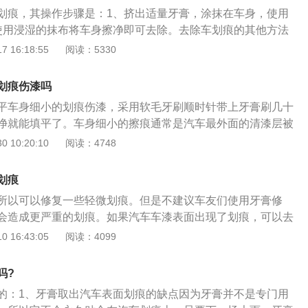
续性和优良的耐汽油、耐酒精、耐酸、耐碱、耐盐雾等性能。
划痕，其操作步骤是：1、挤出适量牙膏，涂抹在车身，使用
使用浸湿的抹布将车身擦净即可去除。去除车划痕的其他方法
擦拭车身印迹；2、使用相同颜色指甲油填补车身的漆面；3、
 16:18:55
阅读：5330
补打腻子、喷漆、抛光；4、使用水砂纸打磨。避免车产生划
停车靠边停，避开中间位置；2、确认车前车后的导流板高度；
划痕伤漆吗
窗下或阳台。
平车身细小的划痕伤漆，采用软毛牙刷顺时针带上牙膏刷几十
净就能填平了。车身细小的擦痕通常是汽车最外面的清漆层被
里面的研磨剂成分就可以填平，再加上牙膏中的保湿成分，可
 10:20:10
阅读：4748
更有光泽，从而跟车漆面颜色融为一体，所以不管是何种颜色
，只要是仅仅破坏了清漆层的，都可以通过牙膏来抹平。在擦
划痕
划痕的地方沾水清理干净，清楚掉表面的浮尘，然后再利用软
所以可以修复一些轻微划痕。但是不建议车友们使用牙膏修
抹上牙膏以后在划痕的地方反复擦拭。
会造成更严重的划痕。如果汽车车漆表面出现了划痕，可以去
一下。汽车的漆面有四层，从内到外分别是电泳层，中涂层，
 16:43:05
阅读：4099
在车身拼装完成后，机器人会把整个车身泡进电泳池内，这样
泳层。电泳层的作用是防锈。中涂层是第二层车漆，这层车漆
吗?
并且可以提高与下一层漆面的结合能力。第三层是色漆层，这
的：1、牙膏取出汽车表面划痕的缺点因为牙膏并不是专门用
时可以看到的各种车身颜色，这层车漆的作用是让车身更加美