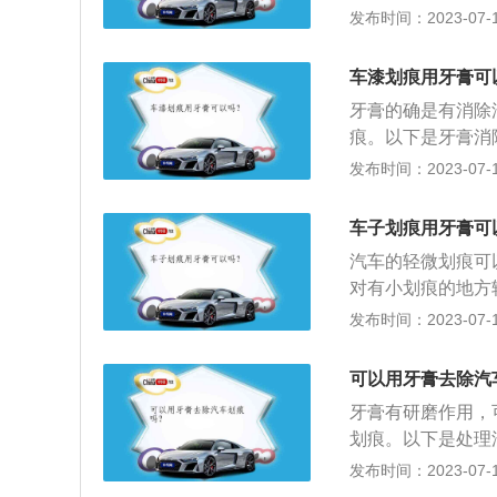
抛光就可以去除。
发布时间：2023-07-17
漆层。在车身被拼
层，作用是防锈。
车漆划痕用牙膏可
可以提高与下一层
牙膏的确是有消除
以看到的各种车身
痕。以下是牙膏消
色漆层，可以提升
门用来修复汽车划
发布时间：2023-07-17
基本就会被冲刷干
车漆的车，如果是
车子划痕用牙膏可
得其反的效果，所
汽车的轻微划痕可
要使用有颗粒的牙
对有小划痕的地方
车漆造成损伤，变
可以立刻除掉。2
发布时间：2023-07-17
浸湿，用毛巾将涂
会提高漆面的亮度
可以用牙膏去除汽
的擦几遍，这样小
牙膏有研磨作用，
还是可以看到痕迹
划痕。以下是处理
一些，将划痕覆盖
露出了车身金属板
发布时间：2023-07-17
下，立即将车开往