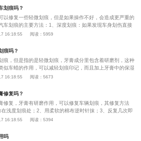
。3、牙膏：将牙膏抹在小划痕处，用温和的湿毛巾将其反复
车划痕吗？
划痕也会去除。4、点漆：对于一些小的划痕，如果处理后，
可以修复一些轻微划痕，但是如果操作不好，会造成更严重的
，可以买和车辆颜色一样的漆，然后在划痕的地方轻轻地点上
汽车划痕的主要方法：1、深度划痕：如果发现车身划伤直接
。
，或者划伤的面积超过一个指甲盖，则伤口已经深及底漆以
 16:18:55
阅读：5959
4S店或带烤房设备的汽车美容店，如果不及时对受伤的车漆进
的物质会慢慢氧化导至伤口表面生锈恶化，造成更大损失。
划痕吗？
果明显观察到或者摸到色彩漆层，可以购一支同色号的补漆
划痕，但是指的是轻微划痕，牙膏成分里包含着研磨剂，这种
行修补，保护车漆不受更深的腐蚀与伤害。3、轻度划痕：如
类似车蜡的作用，可以减轻划痕印记，而且加上牙膏中的保湿
凹下，只伤害了车漆表面的透明层，可以使用细研磨蜡，即可
体具有光泽，跟车漆面的颜色融为一体，除此之外，牙膏还可
 16:18:55
阅读：5673
作用，短期内防止生锈。汽车漆面镀膜就是在汽车漆面上涂上
保护汽车漆面的光泽度不会衰减，同时使漆面在物理上得到一
膏修复吗？
到保护漆面的目的。
膏修复，牙膏有研磨作用，可以修复车辆划痕，其修复方法
涂在浅度划痕处；2、用柔软的棉布逆时针抹；3、反复几次即
避免空气对车漆伤处的侵蚀。车漆的作用是：1、防锈；2、抗
 16:18:55
阅读：5394
3、美观大方。车漆要做到漆膜具有良好的机械性能、丰满度
附着力好、硬度高、抗划伤能力强，更要具备好的耐候性、耐
用吗
续性和优良的耐汽油、耐酒精、耐酸、耐碱、耐盐雾等性能。