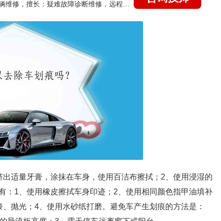
国家认证的汽车维修技师，15年德美日等各系车辆维修，擅长：疑难故障诊断维修，远程维修技术指导
挤出适量牙膏，涂抹在车身，使用百洁布擦拭；2、使用浸湿的
有：1、使用橡皮擦拭车身印迹；2、使用相同颜色指甲油填补
漆、抛光；4、使用水砂纸打磨。避免车产生划痕的方法是：