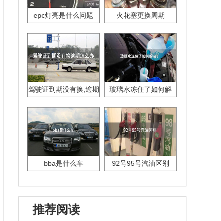
epc灯亮是什么问题
火花塞更换周期
驾驶证到期没有换,逾期
玻璃水冻住了如何解
怎么办??
决？
bba是什么车
92号95号汽油区别
推荐阅读