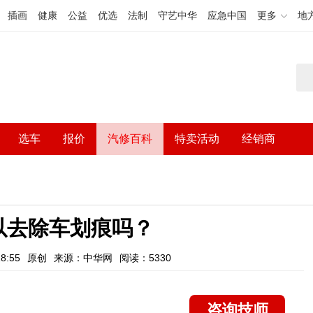
插画
健康
公益
优选
法制
守艺中华
应急中国
更多
地
选车
报价
汽修百科
特卖活动
经销商
以去除车划痕吗？
8:55
原创
来源：中华网
阅读：5330
咨询技师