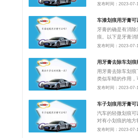
迹又称车体痕迹。
发布时间：2023-07-17
遗留在车辆、人体
钩痕迹、转折痕迹
车漆划痕用牙膏可
坏客体。2、分类
牙膏的确是有消除
性痕迹、平面擦刮
痕。以下是牙膏消
门用来修复汽车划
发布时间：2023-07-17
基本就会被冲刷干
车漆的车，如果是
用牙膏去除车划痕
得其反的效果，所
用牙膏去除车划痕
要使用有颗粒的牙
类似车蜡的作用，
车漆造成损伤，变
门用来修复汽车划
发布时间：2023-07-17
痕，对汽车车漆氧
理，除此之外汽车
车子划痕用牙膏可
车漆清洁度的目的
汽车的轻微划痕可
久。还可以利用补
对有小划痕的地方
后再进行补漆工作
可以立刻除掉。2
发布时间：2023-07-17
盖漆面损伤面积即
浸湿，用毛巾将涂
有划痕处清洗干净