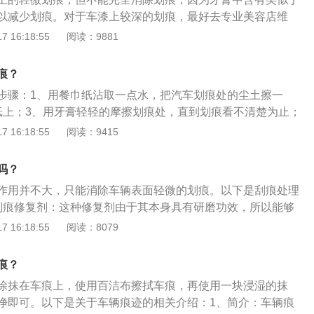
微哑光的效果。
以减少划痕。对于车漆上较深的划痕，最好去专业美容店维
浅划痕可用砂纸打磨去除杂质和铁锈，然后对漆面进行修复打
 16:18:55
阅读：9881
打磨至漆膜平整光亮。2、汽车漆中的中、深划痕不能通过研
度不得超过5mm。可通过填充腻子进行找平，然后进行修复。
痕？
外露，应先清理表面涂层锈迹和焊渣，打磨平整，然后涂上具
步骤：1、用餐巾纸沾取一点水，把汽车划痕处的尘土擦一
中和剂，喷涂底漆，并重复涂漆、干燥和抛光过程。
纸上；3、用牙膏轻轻的摩擦划痕处，直到划痕看不清楚为止；
纸擦干净牙膏即可。去除车划痕迹的办法：1、使用抛光机；
 16:18:55
阅读：9415
蜡进行修复处理；3、选择合适颜色的补漆笔使用；4、指甲油
纸打磨；6、彩色的油灰；4、划痕修复套装的使用；5、使用车
吗？
作用并不大，只能消除车辆表面轻微的划痕。以下是刮痕处理
刮痕修复剂：这种修复剂由于其本身具有研磨功效，所以能够
的部分修复。2、指甲油：选择和车漆颜色类似的指甲油颜
 16:18:55
阅读：8079
车身上即可修复轻微的划痕。3、补漆笔：使用补漆笔可修复
是有一定差距，而且耐用性上不能跟原厂漆比，补漆笔只是局
痕？
果看上去还是不错。
涂抹在车痕上，使用百洁布擦拭车痕，再使用一块浸湿的抹
净即可。以下是关于车辆痕迹的相关介绍：1、简介：车辆痕