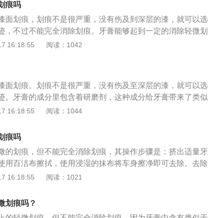
划痕吗
漆面划痕，划痕不是很严重，没有伤及到深层的漆，就可以选
迹，不过不能完全消除划痕。牙膏能够起到一定的消除轻微划
分里包含着研磨剂，这种成分给牙膏带来了类似车蜡的作用，
 16:18:55
阅读：1042
。除此之外，牙膏还可以简单地起到隔绝作用，短期内防止生
漆汽车，效果最为明显。汽车上的一点划痕可以用牙膏处理如
清洗划痕；2、晾干后，取干净柔软的绒布，稍微浸湿；3、然
漆面划痕。划痕不是很严重，没有伤及至深层的漆，就可以选
挠部位涂上牙膏，用力擦拭抓挠部位。注意事项如下：1、擦
迹。牙膏的成分里包含着研磨剂，这种成分给牙膏带来了类似
清洁，不能沾有杂物或小颗粒。2、如果遇到很深的划痕，说
之外，牙膏还可以简单地起到隔绝作用，短期内防止生锈，特
 16:18:55
阅读：1044
漆损坏。建议去专业美容店修复。
，效果最为明显。用牙膏去车身漆面划痕，几乎没有成本，不
。如果遇上大雨，那么牙膏也会被冲刷掉。还有一点是，去车
划痕吗
于浅色车漆的车，如果是深色车漆用了这种方法，可能会使得
微的划痕，但不能完全消除划痕，其操作步骤是：挤出适量牙
，起到适得其反的效果，所以深色车漆汽车还是慎用。修复汽
使用百洁布擦拭，使用浸湿的抹布将车身擦净即可去除。去除
准备好牙膏、研磨修复剂、软布或者海绵、纳米漆面修复布尝
有：1、使用橡皮擦拭车身印迹；2、使用相同颜色指甲油填补
 16:18:55
阅读：1021
使用软布或者海绵粘上牙膏，在划痕处进行摩擦，注意不要用
使用专业设备进行补打腻子、喷漆、抛光；4、使用水砂纸打
积的摩擦导致哑光影响视觉效果；3、把研磨剂喷出来挤到软
痕的方法是：1、停车靠边停，避开中间位置；2、确认车前车
当用力打磨伤痕部位，直到划痕消失；4、也可以使用纳米漆
微划痕吗？
3、露天停车远离窗下或阳台。
是进行摩擦，但只针对那些黑白灰颜色的车会有较好的效果，
上的轻微划痕，但不能完全消除划痕，因为牙膏中含有类似于