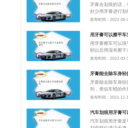
牙膏去划痕的话，
好少用牙膏进行划
可以用牙膏进行修
发布时间：2022-05-01
果是比较严重的划
痕的地方，等晾干
用牙膏可以擦平车
也不好的话，就可
用牙膏擦车可以填
是比较不错的。
秒以后用湿布擦干
划伤，而利用牙膏
发布时间：2022-03-30
以让牙膏膏体显得
的车漆有细小划痕
牙膏能去除车身轻
拭之前，要注意将
牙膏能去除车身轻
毛牙刷或是毛巾涂
剂，类似车蜡的作
美容店进行修复为
发布时间：2021-11-10
通过漆面还原、上
为止。汽车漆中、
汽车划痕用牙膏可
m，可通过填补腻
汽车划痕用牙膏是
面涂层铁锈、焊渣
划痕部位清洁干净