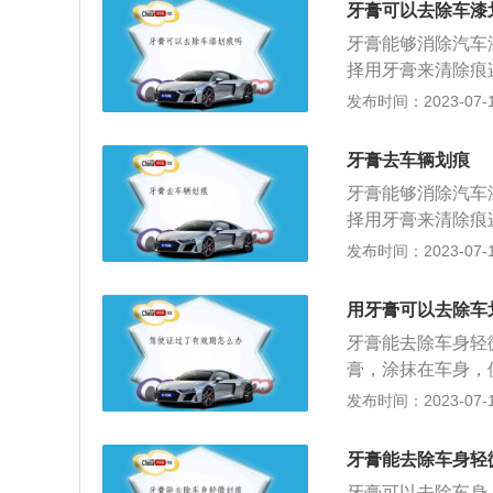
牙膏可以去除车漆
牙膏能够消除汽车
择用牙膏来清除痕
痕的作用，牙膏成
发布时间：2023-07-17
可以减轻划痕印记
锈，特别是白色车
牙膏去车辆划痕
下：1、先用清水
牙膏能够消除汽车
后在法兰绒或者抓
择用牙膏来清除痕
车用的绒布要保持
车蜡的作用。除此
发布时间：2023-07-17
明划痕面积大，底
别是白色车漆汽车
过也不是长久之计
用牙膏可以去除车
身漆面划痕更适用
牙膏能去除车身轻
涂抹区域车漆泛白
膏，涂抹在车身，
车划痕方法：1、
车划痕的其他方法
发布时间：2023-07-17
试一下效果；2、
车身的漆面；3、
力过度，避免大面
磨。避免车产生划
布或者海绵上，适
牙膏能去除车身轻
后的导流板高度；
面修复布，方法也
牙膏可以去除车身