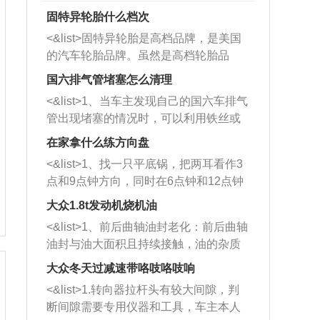
固特异轮胎什么档次
<&list>固特异轮胎是高档品牌，是美国
的汽车轮胎品牌。虽然是高档轮胎品
牌，但是中高低端的轮胎都有生产，这
国六排气管堵塞怎么清理
也是为了更好的开拓市场。
<&list>1、当车主发现自己的国六车排气
管出现堵塞的情况时，可以利用铁丝或
者是细棍，直接将杂物给取出来，如果
在家拿什么练方向盘
堵塞情况比较严重，也可以采取应急措
<&list>1、找一只平底锅，把两耳看作3
施。 <&list>2、直接利用木棍将所有的
点和9点钟方向，同时在6点钟和12点钟
杂物推到排气管里面的位置处，然后将
方向做一个标记。 <&list>2、双手握住
三元催化器拆解开，就可以将堵塞的东
大众1.8t发动机烧机油
平底锅两耳，然后往左打半圈、一圈、
西取出来。但如果是因为积碳过多引起
<&list>1、前后曲轴油封老化：前后曲轴
一圈半的练习，往右同样也要打相同的
的堵塞，就需要将三元催化器泡在草酸
油封与油大面积且持续接触，油的杂质
圈数。 <&list>3、最后强调要反复练
中进行清洗。 <&list>3、也可以利用清
和发动机内持续温度变化使其密封效果
习，这样就可以形成肌肉记忆，在真实
大众冬天过减速带咯吱咯吱响
洗剂对堵塞的情况得到解决，将清洗剂
逐渐减弱，导致渗油或漏油。<&list>2、
驾驶车辆时，不需要记忆也能打好方
放在燃油箱中，与燃油混合后，车辆启
<&list>1.转向器拉杆头有较大间隙，判
活塞间隙过大：积碳会使活塞环与缸体
向。
动时，就可以和汽油一起进入到燃烧
断间隙需要专用仪器和工具，车主本人
的间隙扩大，导致机油流入燃烧室中，