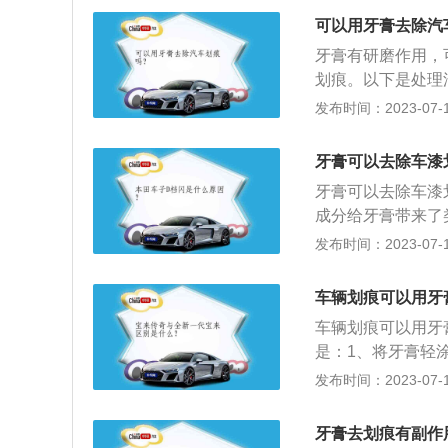
会提高漆面的亮度
30分钟即可。
可以用牙膏去除汽
的擦几遍，这样小
牙膏有研磨作用，
还是可以看到痕迹
划痕。以下是处理
一些，将划痕覆盖
露出了车身金属板
发布时间：2023-07-17
下，立即将车开往
行修补，带腐蚀性
牙膏可以去除车漆
2、中度划痕：如
牙膏可以去除车漆
笔，随时对伤害进
成分给牙膏带来了
果车漆只有略略的
剂，可以让牙膏膏
发布时间：2023-07-17
将轻度划痕修复。
以简单地起到隔绝
一层薄膜，目的是
车辆划痕可以用牙
层保护膜，从而达
车辆划痕可以用牙
是：1、将牙膏轻
可减轻划痕，还能
发布时间：2023-07-17
紫外线，抗石击；
好、光泽高，具备
牙膏去划痕有副作
刮耐磨性、光泽持