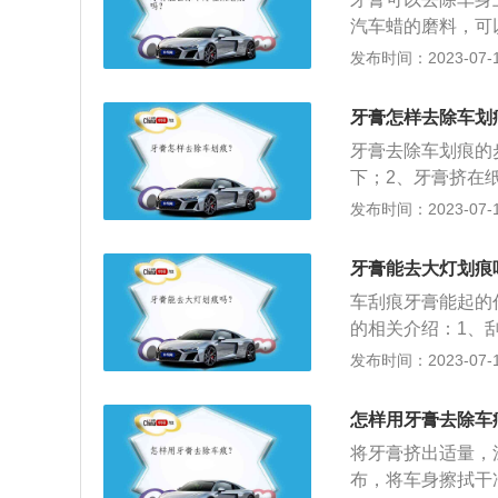
否则会出现一些轻
汽车蜡的磨料，可
修。1、汽车漆的
发布时间：2023-07-17
蜡，最后用抛光剂
磨修复。小面积凹
牙膏怎样去除车划
如果划痕处的金属
牙膏去除车划痕的
有防锈效果的氧化
下；2、牙膏挤在
4、用干净的餐巾
发布时间：2023-07-17
2、汽车蜡整行打
的应用；5、水砂
牙膏能去大灯划痕
蜡处理。
车刮痕牙膏能起的
的相关介绍：1、
迅速地将车漆受损
发布时间：2023-07-17
色，轻轻地涂抹在
的划痕跟原厂漆还
怎样用牙膏去除车
部的补漆，整体效
将牙膏挤出适量，
布，将车身擦拭干