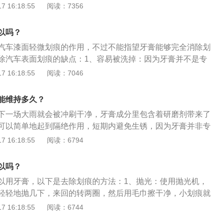
是车辆在交通事故中与别的车辆、人体、物体碰撞而形成的并
 16:18:55
阅读：7356
、物体上的印痕。常见的有：撞击痕、擦刮痕、分离痕迹、刺
及微量痕迹物证。形成因素有三个：作用力、肇事车辆、被破
以吗？
：根据形态可分为：凹陷状立体痕迹、孔洞状立体痕迹、粉碎
汽车漆面轻微划痕的作用，不过不能指望牙膏能够完全消除划
痕迹、断裂或爆裂痕迹。
除汽车表面划痕的缺点：1、容易被洗掉：因为牙膏并不是专
痕，所以不会永久贴合在汽车划痕上，只要下一场大雨，牙膏
 16:18:55
阅读：7046
净。2、必能用于深色漆：牙膏去车身漆面划痕更适用于浅色
深色车漆用这种方法，可能会使得涂抹区域车漆泛白，起到适
能维持多久？
以深色车漆汽车还是慎用。3、不能用有颗粒的牙膏：千万不
下一场大雨就会被冲刷干净，牙膏成分里包含着研磨剂带来了
膏，尤其是那种带有研磨颗粒的牙膏，那样在擦拭过程中会对
可以简单地起到隔绝作用，短期内避免生锈，因为牙膏并非专
得更花。
痕，所以不会永久贴合在汽车划痕上。汽车抛光可以去掉划
 16:18:55
阅读：6794
化、暗淡无光泽，车身有划痕，汽车抛光基本都可有效果处
抛光还可以清洁车身，有效果除去污物、腐蚀物，达到了恢复
以吗？
、在打蜡、封釉以前抛光车身，可以使效果更好，维持时间更
以用牙膏，以下是去除划痕的方法：1、抛光：使用抛光机，
漆笔对划痕进行补色，如果划痕较深，要对划痕先进行补涂之
轻轻地抛几下，来回的转两圈，然后用毛巾擦干净，小划痕就
，步骤是上蜡、打磨、擦净，上蜡时蜡液不要放的太多，能覆
、用车身蜡：在小划痕的地方涂上车身蜡，然后将毛巾用温水
 16:18:55
阅读：6744
可。可以用指甲油填补车身的漆面，补齐同色系车漆，将车上
在划痕处的蜡反复的多擦几遍，这样小划痕也就可以去除，也
晾干后用与车漆同色系的指甲油，均匀的涂抹在划痕上，晾上