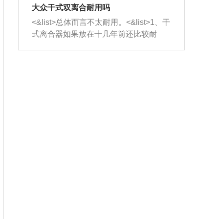
室，最后形成废气排出，就可以让三元
无法制作，需要将车辆送到修理厂或4s
造成烧机油。<&list>3、机油粘度。使用
大众干式双离合耐用吗
催化器得到清洗，排气管堵塞的情况就
店；<&list>2.车辆半轴套管防尘罩破
机油粘度过小的话，同样会有烧机油现
<&list>总体而言不太耐用。<&list>1、干
能够得到解决。
裂，破裂后会出现漏油现象，使半轴磨
象，机油粘度过小具有很好的流动性，
式离合器如果放在十几年前还比较耐
损严重，磨损的半轴容易损坏，产生异
容易窜入到气缸内，参与燃烧。<&list>
用，但是由于现在的汽车发动机动力输
响；<&list>3.稳定器的转向胶套和球头
4、机油量。机油量过多，机油压力过
出越来越高，使得干式离合器散热不足
老化，一般是使用时间过长造成的。解
大，会将部分机油压入气缸内，也会出
的缺陷也逐渐暴露出来。<&list>2、由于
决方法是更换新的质量好的转向橡胶套
现烧机油。<&list>5、机油滤清器堵塞：
干式双离合的工作环境暴露在空气中，
和球头。
会导致进气不畅，使进气压力下降，形
而离合器的散热也是通离合器罩上面的
成负压，使机油在负压的情况下吸入燃
几个小孔来进行散热。但是在行驶过程
烧室引起烧机油。<&list>6、正时齿轮或
中变速箱需要换挡，就不得不使得离合
链条磨损：正时齿轮或链条的磨损会引
器频繁工作。<&list>3、长时间的低速行
起气阀和曲轴的正时不同步。由于轮齿
驶以及过于频繁的启停，导致离合器的
或链条磨损产生的过量侧隙，使得发动
温度不断升高，而低速行驶时空气流动
机的调节无法实现：前一圈的正时和下
效率不高，无法将离合器中的热量有效
一圈可能就不一样。当气阀和活塞的运
的带走，导致离合器内部的温度不断升
动不同步时，会造成过大的机油消耗。
高，加速离合器的磨损。
解决方法：更换正时齿轮或链条。<&list
>7、内垫圈、进风口破裂：新的发动机
设计中，经常采用各种由金属和其他材