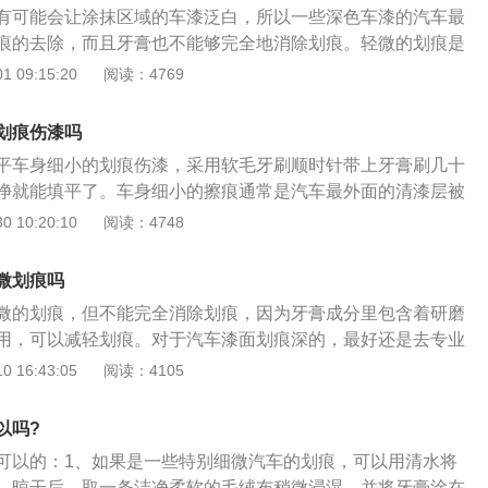
有可能会让涂抹区域的车漆泛白，所以一些深色车漆的汽车最
痕的去除，而且牙膏也不能够完全地消除划痕。轻微的划痕是
复的，但是深一点的划痕，就没有办法用牙膏进行修复了。如
 09:15:20
阅读：4769
痕的话，可以用补漆笔进行修复，可以先拿一块湿毛巾擦拭划
后就可以用补漆笔均匀地涂抹划痕处了，如果涂抹之后的效果
划痕伤漆吗
以采用打蜡抛光的方式，可以用水蜡或者软蜡擦几遍，效果也
平车身细小的划痕伤漆，采用软毛牙刷顺时针带上牙膏刷几十
净就能填平了。车身细小的擦痕通常是汽车最外面的清漆层被
里面的研磨剂成分就可以填平，再加上牙膏中的保湿成分，可
 10:20:10
阅读：4748
更有光泽，从而跟车漆面颜色融为一体，所以不管是何种颜色
，只要是仅仅破坏了清漆层的，都可以通过牙膏来抹平。在擦
微划痕吗
划痕的地方沾水清理干净，清楚掉表面的浮尘，然后再利用软
微的划痕，但不能完全消除划痕，因为牙膏成分里包含着研磨
抹上牙膏以后在划痕的地方反复擦拭。
用，可以减轻划痕。对于汽车漆面划痕深的，最好还是去专业
好。汽车漆浅度划痕可先用砂纸打磨，清除其杂质和锈迹，再
 16:43:05
阅读：4105
蜡处理，最后用抛光剂对其进行抛光处理，直到漆膜平整光亮
深度划痕是无法用研磨的方法修复的，小面积的凹度不超过5m
以吗?
子找平，再做补漆处理。如果划痕处金属外露，则要先清洁表
可以的：1、如果是一些特别细微汽车的划痕，可以用清水将
，打磨平整，再涂抹具有防锈效果的氧化中和剂，喷涂底油，
。晾干后，取一条洁净柔软的毛绒布稍微浸湿，并将牙膏涂在