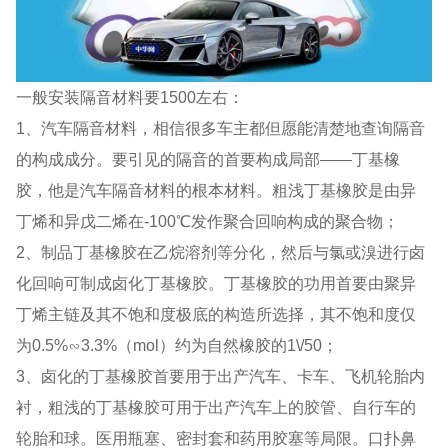
一般安装隔音材料要1500左右：
1、汽车隔音材料，相信很多车主都但愿能清楚地查询隔音
的构成成分。要引见的隔音的首要构成局部——丁基橡
胶，他是汽车隔音材料的根本材料。粗浅丁基橡胶是由异
丁烯和异戊二烯在-100℃发作聚合回响构成的聚合物；
2、制品丁基橡胶在乙烷溶剂等分化，然后与氯或溴进行卤
化回响可制成卤化丁基橡胶。丁基橡胶的功用首要由聚异
丁烯主链及其不饱和度极底的构造所选择，其不饱和度仅
为0.5%∽3.3%（mol）约为自然橡胶的1\/50；
3、卤化的丁基橡胶首要用于出产汽车、卡车、飞机轮胎内
衬，粗浅的丁基橡胶可用于出产汽车上的胶管、自行车的
轮胎和球。医用瓶塞、密封套和药用胶塞等局限。口扑鼻