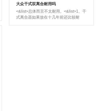
室，最后形成废气排出，就可以让三元
无法制作，需要将车辆送到修理厂或4s
造成烧机油。<&list>3、机油粘度。使用
大众干式双离合耐用吗
催化器得到清洗，排气管堵塞的情况就
店；<&list>2.车辆半轴套管防尘罩破
机油粘度过小的话，同样会有烧机油现
<&list>总体而言不太耐用。<&list>1、干
能够得到解决。
裂，破裂后会出现漏油现象，使半轴磨
象，机油粘度过小具有很好的流动性，
式离合器如果放在十几年前还比较耐
损严重，磨损的半轴容易损坏，产生异
容易窜入到气缸内，参与燃烧。<&list>
用，但是由于现在的汽车发动机动力输
响；<&list>3.稳定器的转向胶套和球头
4、机油量。机油量过多，机油压力过
出越来越高，使得干式离合器散热不足
老化，一般是使用时间过长造成的。解
大，会将部分机油压入气缸内，也会出
的缺陷也逐渐暴露出来。<&list>2、由于
决方法是更换新的质量好的转向橡胶套
现烧机油。<&list>5、机油滤清器堵塞：
干式双离合的工作环境暴露在空气中，
和球头。
会导致进气不畅，使进气压力下降，形
而离合器的散热也是通离合器罩上面的
成负压，使机油在负压的情况下吸入燃
几个小孔来进行散热。但是在行驶过程
烧室引起烧机油。<&list>6、正时齿轮或
中变速箱需要换挡，就不得不使得离合
链条磨损：正时齿轮或链条的磨损会引
器频繁工作。<&list>3、长时间的低速行
起气阀和曲轴的正时不同步。由于轮齿
驶以及过于频繁的启停，导致离合器的
或链条磨损产生的过量侧隙，使得发动
温度不断升高，而低速行驶时空气流动
机的调节无法实现：前一圈的正时和下
效率不高，无法将离合器中的热量有效
一圈可能就不一样。当气阀和活塞的运
的带走，导致离合器内部的温度不断升
动不同步时，会造成过大的机油消耗。
高，加速离合器的磨损。
解决方法：更换正时齿轮或链条。<&list
>7、内垫圈、进风口破裂：新的发动机
设计中，经常采用各种由金属和其他材