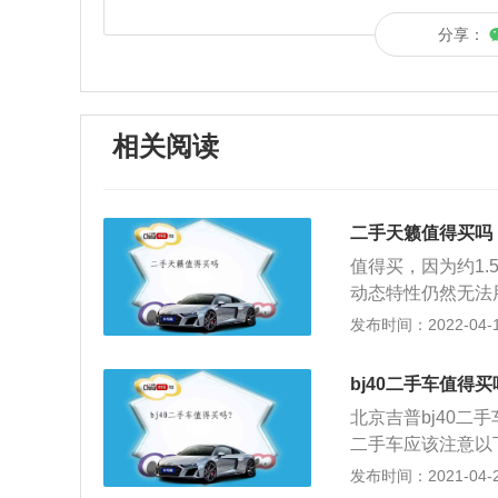
分享：
相关阅读
二手天籁值得买吗
值得买，因为约1.
动态特性仍然无法用“
0，从静止加速到1
发布时间：2022-04-17
速的推动力都能随着
后是新设计的多连
bj40二手车值得买
性，同时减少了驾
北京吉普bj40
二手车应该注意以
底，离合器是否晃
发布时间：2021-04-28
到低速挡，看变速