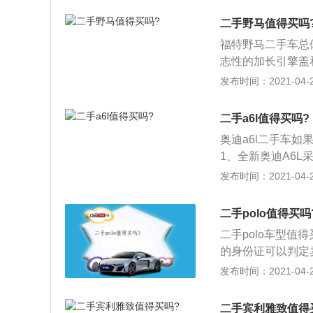
响；3、车辆从最
二手野马值得买吗
可能是前悬架或车轮
福特野马二手车总
起油门踏板，然后
志性的加长引擎盖
损严重。
风格也成为了野马
发布时间：2021-04-28
尾灯以及在水箱护
鱼一般的鼻子向我
二手a6l值得买吗?
难以捉摸的感觉，
奥迪a6l二手车
惊人的创新设计能力
1、全新奥迪A6
头彻尾的新产品，
模拟，改变上百万
发布时间：2021-04-28
（Panhardr
车身结构性部件在
的盘式制动器，相
震动舒适度；3、
二手polo值得买吗
件中的传输路径，
二手polo车型
优化部件结构并改
的身份证可以判定
证。这是机动车取
发布时间：2021-04-28
的车都会在当地车
3、机动车来历证
二手宾利雅致值得