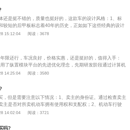
初的起步加速到60公里\/小时左右，感觉有没有振动，如果有，
?
有问题，或是驱动轴有问题；4、路试：在40km\/h时突然抬
体还是挺不错的，质量也挺好的，这款车的设计风格：1、标
突然加油，听减速器是否有大的声音，如果有，说明减速器磨
和较短的后甲板标志着40年的历史，正如如下这些经典的设计
自上世纪六十年代以来的标志一样：车身侧面的C-开口、三元
 15:12:04
阅读：3678
罩中间的一匹奔驰着的骏马标志；2、野马那长相凶恶有如鲨
们传达着一种自从上世纪六十年代晚期的车型开始就一直让人
而被置于梯形空间之中的、饰有宝石的圆形车头灯则是福特那
如果年限还行，车况良好，价格实惠，还是挺好的，值得入手：
的一个体现；3、这款专用的肌肉车（muscle-car）底盘是彻
L采用了纵置模块平台的先进优化理念，先期研发阶段通过计算机
它配有一款堪称工艺品的前悬架以及精确的、带有潘哈德杆
计的自由度，将整车噪音及震动的模拟变为可能；2、首先，
 14:25:04
阅读：3580
od）的三联后轴；4、上述这些，再加上精确的直接转向系统和强劲
30Hz的震动频率范围内通过结构的加强，初步获得较为理想的
信野马一定会让你拥有更高层的肌肉车驾驶体验。
在此基础上，进一步模拟分析胎噪及其它震动噪音在结构性部
?
通过噪音水平分析找出隔音的薄弱环节，最终通过有限元分析
值得买，但是需要注意以下情况：1、卖主的身份证。通过检查卖主
善噪音舒适度。
卖主是否对所卖机动车拥有使用权和支配权；2、机动车行驶
得合法行驶权利的凭证。车辆的登记证明。每一辆在路上行驶
 14:02:04
阅读：3721
管所进行登记注册，必要的时候可以致电车管所进行核实；
明。也就是原始的购车发票，如果原来已经是二手车，则要看
买吗?