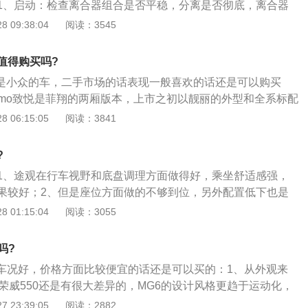
1、启动：检查离合器组合是否平稳，分离是否彻底，离合器
的第三代车型，2009年登陆中国市场后，风骚极具跑格的外形
2、变速器检查，从开始到逐渐加挡，再由高速挡到低速挡，
 09:38:04
阅读：3545
玩车的年轻人。
灵活，是否有颠簸、跳挡、夹紧等现象，是否有异响；3、车
速到60公里\/小时左右，感觉有没有振动，如果有，可能是前
值得购买吗?
或是驱动轴有问题；4、路试：在40km\/h时突然抬起油门踏
致悦是小众的车，二手市场的话表现一般喜欢的话还是可以购买
，听减速器是否有大的声音，如果有，说明减速器磨损严重。
timo致悦是菲翔的两厢版本，上市之初以靓丽的外型和全系标配
等特点受到不小的关注；2、顶配和次顶配都配备了氙灯，而且是
 06:15:05
阅读：3841
自动运动版车型开始就配备了17英寸的轮圈，还有225mm款
ntinental卡钳搭配Brembo制动盘组成的刹车系统；从自动
?
无钥匙进入和无钥匙启动系统。
1、途观在行车视野和底盘调理方面做得好，乘坐舒适感强，
果较好；2、但是座位方面做的不够到位，另外配置低下也是
在乎这些辅助设施的也可以买；3、还有就是从市场近期的表现来
 01:15:04
阅读：3055
系概念车的影响比较大的，希望消费者认真考虑购买。
吗?
果车况好，价格方面比较便宜的话还是可以买的：1、从外观来
荣威550还是有很大差异的，MG6的设计风格更趋于运动化，
锐利动感一些；独特的类似宝马的那种双肾式进气格栅是名爵
 23:39:05
阅读：2882