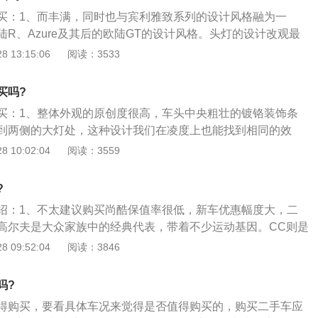
车发票，以防买到不正当来历的车辆；4、机动车牌号。主要
买：1、而丰满，同时也与宾利雅致系列的设计风格融为一
的痕迹，应做到与行驶证上登记的号牌一致才行。车架号，也
R、Azure及其后的欧陆GT的设计风格。头灯的设计改观最
记的号码保持一致，车架号通常被刻在车辆的仪表板上；保险
铬斜面、清晰的透光镜以及集成一体的指示灯组合的单灯组
 13:15:06
阅读：3533
的车才有可能在车辆发生交通事故的时候将车主的损失降到最
气灯泡，而远光灯则采用卤素灯泡；2、为了补充完善这一改
保险杠中带有完全嵌入一体的头灯清洗器，不用的时候还能够
买吗?
款雅致同时改良了引擎盖、散热器外壳和散热器隔栅，所有这
买：1、整体外观的原创度很高，车头中央粗壮的镀铬装饰条
外型更摄人、更威猛。相应地，引擎盖中部的“V”字型也被抬
到两侧的大灯处，这种设计我们在凌度上也能找到相同的效
热器外壳线条无缝衔接，形成了崭新、完整的外观。随着双色
体的感觉，其实实际的宽度在同级别中也不算很抢眼；2、尾
 10:02:04
阅读：3559
型的引擎盖排列将显现出独特的性能特点。
通，但是给人的感觉还是很饱满的，我还是挺喜欢这种设计
双边双出的设计，再加上包围后面的黑色配色，多少有些运动
?
的内饰乍一坐进去就给人似曾相识的感觉，可以叫简约，也可以
绍：1、不太建议购买尚酷保值率很低，新车优惠幅度大，二
德系神车出自一位设计师之手，内饰已经找不到任何运动的风
高尔夫是大众家族中的经典代表，带着不少运动基因。CC则是
大气为主题，各功能按键和屏幕都应约出现在了他们该在的地
，是一款比高尔夫和CC都更彻底的运动小钢炮。从低矮的造型
 09:52:04
阅读：3846
上去满满的硬塑料的感觉，不过钢琴烤漆风格的中控面板倒是
发荷尔蒙；2、但是根据销量统计，尚酷确是大众在全球范围
款车型，2016年尚酷只卖出了10，752辆，并且令人遗憾的
吗?
将停产这款大众家族中最酷的小钢炮；3、尚酷其实不是全新
得购买，要看具体车况来觉得是否值得购买的，购买二手车应
2008年复活的一款经典车型，引入国内熟知的这款尚酷，是在