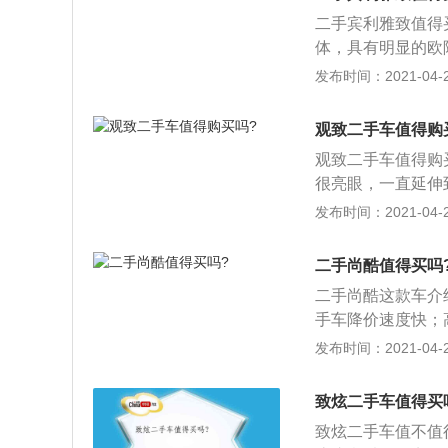
是否有二手车的购
二手宾利雅致值得
看看有无涂抹更改
体，具有明显的欧陆
应该与行驶证上登
为显著，由一对以
发布时间：2021-04-28
单，只有上了保险
成，近光灯采用氙
低。
进，设计的新型前
观致二手车值得购
隐藏起来；3、新
观致二手车值得购
些设计都令雅致的
很亮眼，一直延伸
高，并与改良的散
果，给人一种很宽
发布时间：2021-04-28
调喷漆的流行，新
部的设计看似很普
的，排气管采用了
二手尚酷值得买吗
风格；3、观致3
二手尚酷这款车介
叫简单，就像和某
手车降价速度快；
格，完全是以沉稳
颜值代表，而尚酷
发布时间：2021-04-28
方，中控台上面摸
上，就已经足够激
挽回了几点面子。
内销量最低的其中一
致炫二手车值得买
是，大众已经宣布
致炫二手车值不值
车型，而是大众在