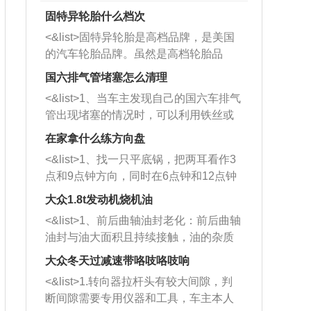
固特异轮胎什么档次
<&list>固特异轮胎是高档品牌，是美国
的汽车轮胎品牌。虽然是高档轮胎品
牌，但是中高低端的轮胎都有生产，这
国六排气管堵塞怎么清理
也是为了更好的开拓市场。
<&list>1、当车主发现自己的国六车排气
管出现堵塞的情况时，可以利用铁丝或
者是细棍，直接将杂物给取出来，如果
在家拿什么练方向盘
堵塞情况比较严重，也可以采取应急措
<&list>1、找一只平底锅，把两耳看作3
施。 <&list>2、直接利用木棍将所有的
点和9点钟方向，同时在6点钟和12点钟
杂物推到排气管里面的位置处，然后将
方向做一个标记。 <&list>2、双手握住
三元催化器拆解开，就可以将堵塞的东
大众1.8t发动机烧机油
平底锅两耳，然后往左打半圈、一圈、
西取出来。但如果是因为积碳过多引起
<&list>1、前后曲轴油封老化：前后曲轴
一圈半的练习，往右同样也要打相同的
的堵塞，就需要将三元催化器泡在草酸
油封与油大面积且持续接触，油的杂质
圈数。 <&list>3、最后强调要反复练
中进行清洗。 <&list>3、也可以利用清
和发动机内持续温度变化使其密封效果
习，这样就可以形成肌肉记忆，在真实
大众冬天过减速带咯吱咯吱响
洗剂对堵塞的情况得到解决，将清洗剂
逐渐减弱，导致渗油或漏油。<&list>2、
驾驶车辆时，不需要记忆也能打好方
放在燃油箱中，与燃油混合后，车辆启
<&list>1.转向器拉杆头有较大间隙，判
活塞间隙过大：积碳会使活塞环与缸体
向。
动时，就可以和汽油一起进入到燃烧
断间隙需要专用仪器和工具，车主本人
的间隙扩大，导致机油流入燃烧室中，