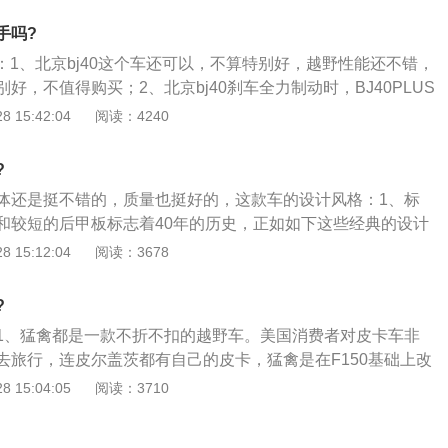
、33度；4、优于同级的通过性，越野时能最大限度减小前后杠
手吗?
触机会，相比其他越野车型更能适应各种复杂地形。
入：1、北京bj40这个车还可以，不算特别好，越野性能还不错，
好，不值得购买；2、北京bj40刹车全力制动时，BJ40PLUS
后悬架行程拉伸都非常明显，车身姿态显得不够从容。连续多
 15:42:04
阅读：4240
系统是个严苛的考验，BJ40PLUS出现了明显的热衰减现
也更加绵软，整体刹车成绩表现很难令人满意；3、之前本打
?
这类的国产城市SUV，不过这两个牌子的SUV几乎都要烂大街
体还是挺不错的，质量也挺好的，这款车的设计风格：1、标
性，也是考虑到预算买车成本问题，就这样，中和之后选择了
和较短的后甲板标志着40年的历史，正如如下这些经典的设计
这车动力够用，野性十足。
自上世纪六十年代以来的标志一样：车身侧面的C-开口、三元
 15:12:04
阅读：3678
罩中间的一匹奔驰着的骏马标志；2、野马那长相凶恶有如鲨
们传达着一种自从上世纪六十年代晚期的车型开始就一直让人
?
而被置于梯形空间之中的、饰有宝石的圆形车头灯则是福特那
1、猛禽都是一款不折不扣的越野车。美国消费者对皮卡车非
的一个体现；3、这款专用的肌肉车（muscle-car）底盘是彻
去旅行，连皮尔盖茨都有自己的皮卡，猛禽是在F150基础上改
它配有一款堪称工艺品的前悬架以及精确的、带有潘哈德杆
比F150强非常多的越野能力；2、中国因为政府限制皮卡的发
 15:04:05
阅读：3710
od）的三联后轴；4、上述这些，再加上精确的直接转向系统和强劲
费者的心目中皮卡是非常低端的车型，所以皮卡在中国一直是
信野马一定会让你拥有更高层的肌肉车驾驶体验。
实皮卡拥有轿车的乘坐空间，有一定的装载能力，是非常全能