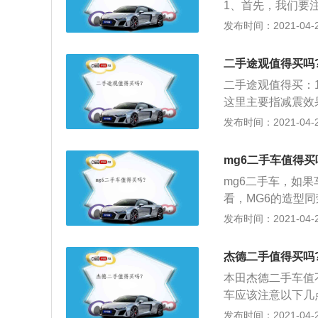
1、首先，我们要
欧洲早就受到追捧
泡水、火烧这些都
发布时间：2021-04-28
一下就吸引了众多
水，出险记录有无
专业知识和经验不
二手途观值得买吗
二手途观值得买：
这里主要指减震效
途观的Bug，不
发布时间：2021-04-28
看，途观受到日美
mg6二手车值得买
mg6二手车，如
看，MG6的造型同
因此前脸设计更加
发布时间：2021-04-27
车型的传统，而熏
似之处；2、车尾
杰德二手值得买吗
的老款车型，因此
本田杰德二手车值
不是那么的传统和
车应该注意以下几
威550就比较雷
合器是否晃动、发
发布时间：2021-04-27
6将同样搭载荣威5