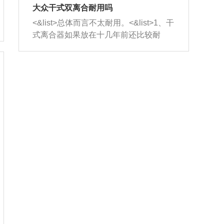
室，最后形成废气排出，就可以让三元
无法制作，需要将车辆送到修理厂或4s
造成烧机油。<&list>3、机油粘度。使用
大众干式双离合耐用吗
催化器得到清洗，排气管堵塞的情况就
店；<&list>2.车辆半轴套管防尘罩破
机油粘度过小的话，同样会有烧机油现
<&list>总体而言不太耐用。<&list>1、干
能够得到解决。
裂，破裂后会出现漏油现象，使半轴磨
象，机油粘度过小具有很好的流动性，
式离合器如果放在十几年前还比较耐
损严重，磨损的半轴容易损坏，产生异
容易窜入到气缸内，参与燃烧。<&list>
用，但是由于现在的汽车发动机动力输
响；<&list>3.稳定器的转向胶套和球头
4、机油量。机油量过多，机油压力过
出越来越高，使得干式离合器散热不足
老化，一般是使用时间过长造成的。解
大，会将部分机油压入气缸内，也会出
的缺陷也逐渐暴露出来。<&list>2、由于
决方法是更换新的质量好的转向橡胶套
现烧机油。<&list>5、机油滤清器堵塞：
干式双离合的工作环境暴露在空气中，
和球头。
会导致进气不畅，使进气压力下降，形
而离合器的散热也是通离合器罩上面的
成负压，使机油在负压的情况下吸入燃
几个小孔来进行散热。但是在行驶过程
烧室引起烧机油。<&list>6、正时齿轮或
中变速箱需要换挡，就不得不使得离合
链条磨损：正时齿轮或链条的磨损会引
器频繁工作。<&list>3、长时间的低速行
起气阀和曲轴的正时不同步。由于轮齿
驶以及过于频繁的启停，导致离合器的
或链条磨损产生的过量侧隙，使得发动
温度不断升高，而低速行驶时空气流动
机的调节无法实现：前一圈的正时和下
效率不高，无法将离合器中的热量有效
一圈可能就不一样。当气阀和活塞的运
的带走，导致离合器内部的温度不断升
动不同步时，会造成过大的机油消耗。
高，加速离合器的磨损。
解决方法：更换正时齿轮或链条。<&list
>7、内垫圈、进风口破裂：新的发动机
设计中，经常采用各种由金属和其他材