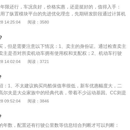
费者很喜欢；4、如丰田坦途，福特F系，雪佛兰SilveradoH
如果年限还行，车况良好，价格实惠，还是挺好的，值得入手：
，GMCSierra系列等等，这些重型皮卡不约而同的采用全尺
L采用了纵置模块平台的先进优化理念，先期研发阶段通过计算机
符合有皮卡情节的美国人；5、换成是在中国，我估计都没人
计的自由度，将整车噪音及震动的模拟变为可能；2、首先，
 14:25:04
阅读：3580
车不是给中国人设计的，这就是市场需求不同下造就的不同车
30Hz的震动频率范围内通过结构的加强，初步获得较为理想的
在此基础上，进一步模拟分析胎噪及其它震动噪音在结构性部
?
通过噪音水平分析找出隔音的薄弱环节，最终通过有限元分析
值得买，但是需要注意以下情况：1、卖主的身份证。通过检查卖主
善噪音舒适度。
卖主是否对所卖机动车拥有使用权和支配权；2、机动车行驶
得合法行驶权利的凭证。车辆的登记证明。每一辆在路上行驶
 14:02:04
阅读：3721
管所进行登记注册，必要的时候可以致电车管所进行核实；
明。也就是原始的购车发票，如果原来已经是二手车，则要看
?
车发票，以防买到不正当来历的车辆；4、机动车牌号。主要
绍：1、不太建议购买尚酷保值率很低，新车优惠幅度大，二
的痕迹，应做到与行驶证上登记的号牌一致才行。车架号，也
高尔夫是大众家族中的经典代表，带着不少运动基因。CC则是
记的号码保持一致，车架号通常被刻在车辆的仪表板上；保险
，是一款比高尔夫和CC都更彻底的运动小钢炮。从低矮的造型
 09:52:04
阅读：3846
的车才有可能在车辆发生交通事故的时候将车主的损失降到最
发荷尔蒙；2、但是根据销量统计，尚酷确是大众在全球范围
款车型，2016年尚酷只卖出了10，752辆，并且令人遗憾的
?
将停产这款大众家族中最酷的小钢炮；3、尚酷其实不是全新
的年数，配置还有行驶公里数等信息结合判断才可以判断：
2008年复活的一款经典车型，引入国内熟知的这款尚酷，是在