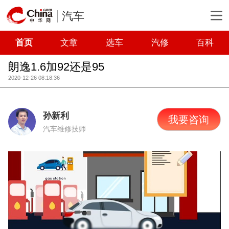
汽车
首页
文章
选车
汽修
百科
朗逸1.6加92还是95
2020-12-26 08:18:36
孙新利
我要咨询
汽车维修技师