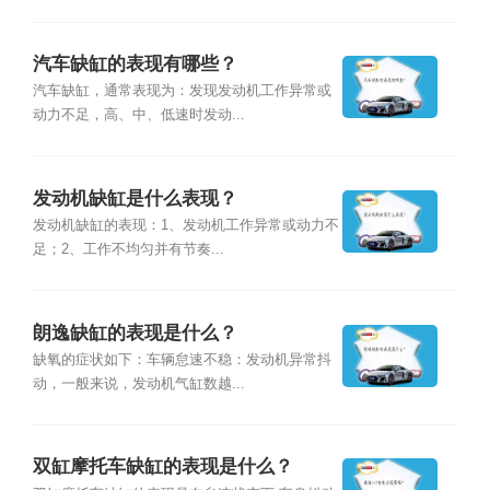
汽车缺缸的表现有哪些？
汽车缺缸，通常表现为：发现发动机工作异常或
动力不足，高、中、低速时发动...
发动机缺缸是什么表现？
发动机缺缸的表现：1、发动机工作异常或动力不
足；2、工作不均匀并有节奏...
朗逸缺缸的表现是什么？
缺氧的症状如下：车辆怠速不稳：发动机异常抖
动，一般来说，发动机气缸数越...
双缸摩托车缺缸的表现是什么？