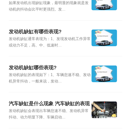
如果发动机出现缺缸现象，最明显的现象就是发
动机的抖动会比平时更强烈。发...
发动机缺缸有哪些表现?
发动机缺缸通常表现为：1、发现发动机工作异常
或动力不足，高、中、低速时...
发动机缺缸哪些表现?
发动机缺缸的表现如下：1、车辆怠速不稳、发动
机异常抖动，一般来说，发动...
汽车缺缸是什么现象 汽车缺缸的表现
及修理
发动机缺缸会表现出车辆怠速不稳、发动机异常
抖动、动力明显下降、车辆启动...