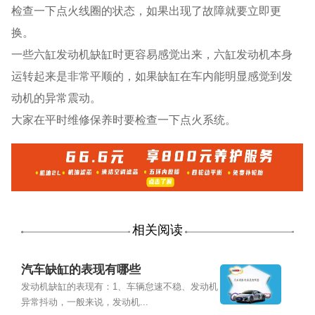
检查一下点火线圈的状态，如果出现了故障就要立即更
换。
一些六缸发动机缺缸时更容易感觉出来，六缸发动机本身
运转起来是非常平顺的，如果缺缸在车内能明显感觉到发
动机的异常震动。
大家在平时维修保养时要检查一下点火系统。
相关阅读
汽车缺缸的表现有哪些
发动机缺缸的表现有：1、车辆怠速不稳、发动机
异常抖动，一般来说，发动机...