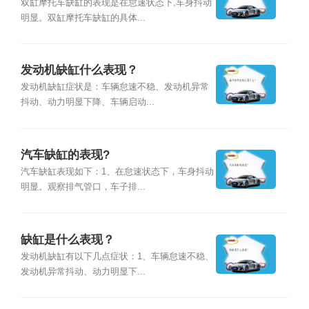
双缸摩托车缺缸的表现是在怠速状态下,车身抖动
明显。双缸摩托车缺缸的具体...
发动机缺缸什么表现？
发动机缺缸症状是：车辆怠速不稳、发动机异常
抖动、动力明显下降、车辆启动...
汽车缺缸的表现?
汽车缺缸表现如下：1、在怠速状态下，车身抖动
明显。观察排气管口，车子排...
缺缸是什么表现？
发动机缺缸有以下几点症状：1、车辆怠速不稳、
发动机异常抖动、动力明显下...