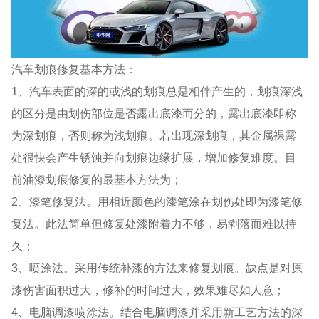
汽车划痕修复基本方法：
1、汽车表面的深的或浅的划痕总是相伴产生的，划痕深浅
的区分是由划伤部位是否露出底漆而分的，露出底漆即称
为深划痕，否则称为浅划痕。若出现深划痕，其金属裸露
处很快会产生锈蚀并向划痕边缘扩展，增加修复难度。目
前油漆划痕修复的最基本方法为；
2、漆笔修复法。用相近颜色的漆笔涂在划伤处即为漆笔修
复法。此法简单但修复处漆附着力不够，易剥落而难以持
久；
3、喷涂法。采用传统补漆的方法来修复划痕。缺点是对原
漆伤害面积过大，修补的时间过大，效果难尽如人意；
4、电脑调漆喷涂法。结合电脑调漆并采用新工艺方法的深