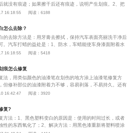
后就没有痕迹；如果擦干后还有痕迹，说明产生划痕。2、把
明显，而且使用起来方便，家里也能找到，用海绵涂一下就
在划痕周围，等上几分钟，用干净的湿毛巾将表板蜡反复擦
 16:18:55
阅读：6188
色鞋油。
应后的硬塑料，就不会发白。3、如果处理完后还是发白，可
进行处理。首先将发白的塑料件处理干净，然后将鞋油涂抹在
白怎么去除？
的布来回擦拭，最好有热风枪，将温度设定在200摄氏度左
白的去除方法是：用牙膏去擦拭，保持汽车表面亮丽洗干净后
边进行涂抹擦拭。等擦拭均匀后，有条件最好能涂一层表板
可。汽车打蜡的益处是：1、防水，车蜡能使车身漆面附着水
更长一些。
至百分之九十；2、抗高温，防止入射光线穿透清罩漆，导致
 16:18:55
阅读：5418
从而延长漆面的使用寿命；3、防静电，通过打蜡可以间隔空
漆面的摩擦，不但可以防止静电的产生，还可以大大降低带电
划痕怎么修复
；4、防紫外线；5、上光；6、研磨抛光，当漆面出现浅划痕
复法，用类似颜色的油漆笔在划伤的地方涂上油漆笔修复方
光打蜡，如划痕不是很深时，抛光和打蜡作业可一次完成。
，但修补部位的油漆附着力不够，容易剥落，不易持久。还有
的修补方法来修复划痕。缺点是对原漆损伤面积过大，修补时
 16:42:47
阅读：3920
想。汽车在道路上行驶时，被空气中的颗粒物划伤。汽车在道
是高速行驶时，空气中的颗粒物会掠过车身，造成车身轻微划
修复?
驶时，偶尔路过拉砂岩的车溅出的一些小砂岩会划伤汽车表
复方法：1、黑色塑料变白的原因是：使用的时间过长，或者
。特别是对于黑色汽车，划痕是噩梦般的。其他颜色的车身有
蚀性的东西氧化了；2、解决方法：用黑色漆重新将塑料喷涂
基本看不出来，不影响整体形象。但黑色汽车一点点划痕就很
涂，白色的会慢慢变黑的，用塑料复苏剂，喷涂，用黑色皮鞋