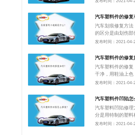
发布时间：2021-04-27
明显，尤其是车子
油来刷，也可以管
件上光，所以对于
汽车塑料件的修复
贵，一般15元一
汽车划痕修复方法
蜡后要静等10分
的区分是由划伤部
相信大家都不陌生
划痕。若出现深划
发布时间：2021-04-27
料件，掩盖效果十
复难度。目前油漆
就好，只不过要用
笔涂在划伤处即为
不能长久的保持，
汽车塑料件的修复
持久；3、喷涂法
汽车塑料件的修复
大，修补的时间过
干净，用鞋油上色
采用新工艺方法的
右，用毛巾轻轻按
发布时间：2021-04-27
准确，修补的面积
压；2、汽车内饰
合，达到最佳附着
砂纸、汽车内饰专
汽车塑料件凹陷怎
内饰塑料翻新底漆
汽车塑料凹陷修理
料划痕翻新首先我
分是用特制的塑料
前，必须先用汽车
遇到热量会软化，
发布时间：2021-04-27
渍以及油蜡，用强
具：虽然保险杠的
内饰塑料划痕清洁