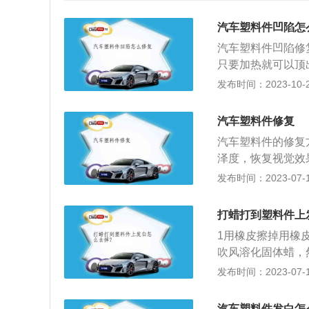
汽车塑料件凹陷怎
汽车塑料件凹陷修
只要加热就可以顶
过热水的地方降温
发布时间：2023-10-23
塑性强，但是有时
时候就需要借助外
汽车塑料件修复
将凹陷部位用杠杆
汽车塑料件的修复
敲平，直至车身凹
泽度，恢复视觉效
颗，自己用手伸进
冷疤痕和斑点。其抛
发布时间：2023-07-17
是保险杠凹陷的同
的表面磨平，抛光
险杠是吸收和减轻
工有机玻璃、聚苯
布在前后两端，多
打蜡打到塑料件上
产品表面要求不高
蚕丝等。保险杠主
1用橡皮擦掉用橡
表面加工成有光泽
换。
吹风溶化固体蜡，
抛光材料也属于油
液用柏油清洁液喷
发布时间：2023-07-17
件损坏，通常使用
蜡，仪表蜡稍干后
一种修理方法。这
基本工艺流程如下
汽车塑料件发白怎