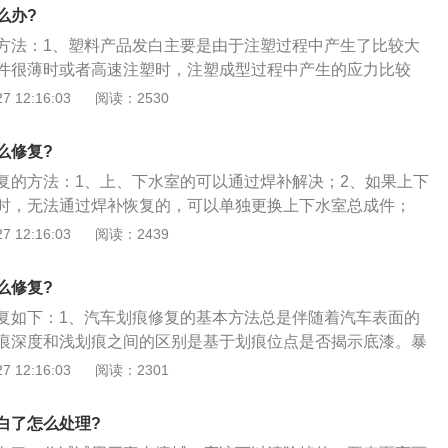
时需要借助外力，而凹陷修复工具刚好能满足你的需要；3、
入洗干净的喷枪中，均匀地雾喷于塑料表面，然后风干即可。
么办?
实，汽车保险杠上发生了一个小凹陷，车主也可以试着把汽车
着力；5、最后一步就使用汽车内饰塑料翻新漆倒入洗干净的
方法：1、塑料产品发白主要是由于注塑过程中产生了比较大
，自己用手伸进车身的保险杠内部，在后面用力顶一顶，其实
均匀喷涂在塑料划痕上，不用添加任何助剂，最后待干即可。
件很薄时或者高速注塑时，注塑成型过程中产生的应力比较
塑料回火，降低内应力对材料的破坏；2、塑料回火一般作用
 12:16:03
阅读：2530
产生的内应力。放在一定温度的烘箱内加热一下就可以了；
般是由于注射起动过快，使模腔前段的空气无法被胶料熔体压
么修复?
在胶料内，使得制品表面发白。
复的方法：1、上、下水室的可以通过焊补解决；2、如果上下
时，无法通过焊补恢复的，可以单独更换上下水室总成件；
款型的塑料水箱，也可以通过塑料焊补技术进行修补；4、在不
 12:16:03
阅读：2439
的散热性能情况下，部分管道经修复无效时可以完全阻断，但
散热标准是否符合。
么修复?
复如下：1、汽车划痕修复的基本方法总是伴随着汽车表面的
痕深度和浅划痕之间的区别是基于划痕位点是否揭示底漆。暴
，否则称为浅划痕；2、如果出现深划痕，裸露的金属将很快
 12:16:03
阅读：2301
的边缘，增加了修复的难度；3、漆器修补方法：油漆上有类
划痕，这是油漆笔修复的方法。这种方法比较简单，但漆的附
白了怎么处理?
离，难以维护。