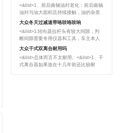
平底锅两耳，然后往左打半圈、一圈、
西取出来。但如果是因为积碳过多引起
<&list>1、前后曲轴油封老化：前后曲轴
一圈半的练习，往右同样也要打相同的
的堵塞，就需要将三元催化器泡在草酸
油封与油大面积且持续接触，油的杂质
圈数。 <&list>3、最后强调要反复练
中进行清洗。 <&list>3、也可以利用清
和发动机内持续温度变化使其密封效果
习，这样就可以形成肌肉记忆，在真实
大众冬天过减速带咯吱咯吱响
洗剂对堵塞的情况得到解决，将清洗剂
逐渐减弱，导致渗油或漏油。<&list>2、
驾驶车辆时，不需要记忆也能打好方
放在燃油箱中，与燃油混合后，车辆启
<&list>1.转向器拉杆头有较大间隙，判
活塞间隙过大：积碳会使活塞环与缸体
向。
动时，就可以和汽油一起进入到燃烧
断间隙需要专用仪器和工具，车主本人
的间隙扩大，导致机油流入燃烧室中，
室，最后形成废气排出，就可以让三元
无法制作，需要将车辆送到修理厂或4s
造成烧机油。<&list>3、机油粘度。使用
大众干式双离合耐用吗
催化器得到清洗，排气管堵塞的情况就
店；<&list>2.车辆半轴套管防尘罩破
机油粘度过小的话，同样会有烧机油现
<&list>总体而言不太耐用。<&list>1、干
能够得到解决。
裂，破裂后会出现漏油现象，使半轴磨
象，机油粘度过小具有很好的流动性，
式离合器如果放在十几年前还比较耐
损严重，磨损的半轴容易损坏，产生异
容易窜入到气缸内，参与燃烧。<&list>
用，但是由于现在的汽车发动机动力输
响；<&list>3.稳定器的转向胶套和球头
4、机油量。机油量过多，机油压力过
出越来越高，使得干式离合器散热不足
老化，一般是使用时间过长造成的。解
大，会将部分机油压入气缸内，也会出
的缺陷也逐渐暴露出来。<&list>2、由于
决方法是更换新的质量好的转向橡胶套
现烧机油。<&list>5、机油滤清器堵塞：
干式双离合的工作环境暴露在空气中，
和球头。
会导致进气不畅，使进气压力下降，形
而离合器的散热也是通离合器罩上面的
成负压，使机油在负压的情况下吸入燃
几个小孔来进行散热。但是在行驶过程
烧室引起烧机油。<&list>6、正时齿轮或
中变速箱需要换挡，就不得不使得离合
链条磨损：正时齿轮或链条的磨损会引
器频繁工作。<&list>3、长时间的低速行
起气阀和曲轴的正时不同步。由于轮齿
驶以及过于频繁的启停，导致离合器的