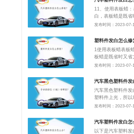
用专用塑料清洁剂
11、使用表板蜡
围，使其恢复原状
白，表板蜡是既省
末端钻孔，以防止
件产生很好的效果
发布时间：2023-07-17
槽，并用砂纸进行
鞋油效果很好。
伤部位的背强度；
塑料件发白怎么修
将准备好的胶粘剂
位，不要用力过猛
1使用表板蜡表板
板蜡是既省时又省
果，塑料件发白、
发布时间：2023-07-17
打蜡粘上去的蜡可
擦拭。
汽车黑色塑料件发
汽车黑色塑料件发
塑料件上光，所以
贵。但是有一个缺
发布时间：2023-07-17
左，用干毛巾擦一
也能对塑料件产生
汽车塑料件发白怎
还好，相对于表板
以下是汽车塑料发
信大家都不陌生，