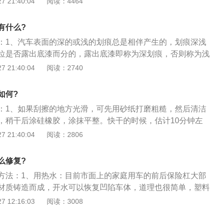
 21:40:04
阅读：4464
的黑色塑料件。
上几个月；3、使用表板蜡，表板蜡一般用于仪表台或者塑料
塑料件发白，表板蜡是既省时又省力的，而且价格也不是很
有什么?
瓶。但是有一个缺点就是喷完后更加容易粘灰，所以在喷完表板
：1、汽车表面的深的或浅的划痕总是相伴产生的，划痕深浅
钟左右，用干毛巾擦一下，这样就不会粘灰了；4、鞋油，鞋油
位是否露出底漆而分的，露出底漆即称为深划痕，否则称为浅
，对于黑色塑料件，使用黑色鞋油效果很好，尤其是发白的塑
痕，其金属裸露处很快会产生锈蚀并向划痕边缘扩展，增加修
 21:40:04
阅读：2740
分明显，而且使用起来很方便，家里也能找到，用海绵涂一下
划痕修复的最基本方法为；2、漆笔修复法。用相近颜色的漆
黑色的鞋油来解决；5、上述讲的大部分都是用来掩盖的，并
漆笔修复法。此法简单但修复处漆附着力不够，易剥落而难以
时间长后就会原形毕露，所以预防才是长久之计。
如何?
。采用传统补漆的方法来修复划痕。缺点是对原漆伤害面积过
：1、如果刮擦的地方光滑，可先用砂纸打磨粗糙，然后清洁
大，效果难尽如人意；4、电脑调漆喷涂法。结合电脑调漆并
，稍干后涂硅橡胶，涂抹平整。快干的时候，估计10分钟左
深划痕修补技术，这是一种快速的技术修复，但要求颜色调配
压，制造亚光效果，可多检查几次，发现变光滑了就用毛巾按
 21:40:04
阅读：2806
尽可能缩小，再经过特殊溶剂处理后，能使新旧面漆更好地融
划痕修复，如果汽车内饰塑料划痕是比较浅的，那么可以用到
。
用清洁剂（除油除蜡）、汽车内饰强力清洁剂（去膜）、汽车
么修复?
、汽车内饰塑料翻新改色漆这几款产品；3、进行汽车内饰塑
方法：1、用热水：目前市面上的家庭用车的前后保险杠大部
们都会用砂纸将划痕出打磨。然后在汽车内饰在进行翻新改色
材质铸造而成，开水可以恢复凹陷车体，道理也很简单，塑料
内饰专用清洁剂和汽车内饰强力清洁剂，清除原来皮面上的污
在撞凹的部位只要加热就可以顶出来；2、使用凹陷修复工
 12:16:03
阅读：3008
力去膜剂清洁提升汽车内饰人造皮革漆的附着力；4、将汽车
可塑性很强，但有时仅仅靠热水的强度膨胀远远不够凹陷处撑
完毕后，进行改色前，我们一定要使用汽车内饰塑料翻新底