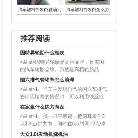
汽车塑料件发白鞋油到
汽车塑料件发白怎么办
底有没有用
推荐阅读
固特异轮胎什么档次
<&list>固特异轮胎是高档品牌，是美国
的汽车轮胎品牌。虽然是高档轮胎品
牌，但是中高低端的轮胎都有生产，这
国六排气管堵塞怎么清理
也是为了更好的开拓市场。
<&list>1、当车主发现自己的国六车排气
管出现堵塞的情况时，可以利用铁丝或
者是细棍，直接将杂物给取出来，如果
在家拿什么练方向盘
堵塞情况比较严重，也可以采取应急措
<&list>1、找一只平底锅，把两耳看作3
施。 <&list>2、直接利用木棍将所有的
点和9点钟方向，同时在6点钟和12点钟
杂物推到排气管里面的位置处，然后将
方向做一个标记。 <&list>2、双手握住
三元催化器拆解开，就可以将堵塞的东
大众1.8t发动机烧机油