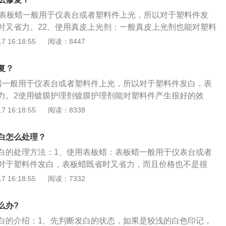
清洗；2、如果塑料件变形，可用红外灯加热变形件及其周
：表板蜡一般用于仪表台或者塑料件上光，所以对于塑料件发
；3、在裂缝处钻孔对于塑料件上的裂缝，应使用钻头在裂缝
时又省力。22、使用真皮上光剂：一般真皮上光剂也能对塑料
裂缝进一步发展；4、打磨V形槽。用砂磨机打磨破损处的V形
，和表板蜡一样。33、使用鞋油：对于黑色塑料件，使用黑色
 16:18:55
阅读：8447
修补；5、背筋损伤严重时，应使用胶粘剂和辅助材料增强损
6、前修补：在塑料件的前地面修补部位涂上附着力促进剂，
复？
涂在修补部位及其周围，按规定硬化；7、用砂纸打磨粘接部
，以免塑料件变形。
蜡一般用于仪表台或者塑料件上光，所以对于塑料件发白，表
力。2使用镀膜护理剂镀膜护理剂能对塑料件产生很好的效
无光泽等都可以通过镀膜护理剂来进行养护。3用清洗剂对于
 16:18:55
阅读：8338
以用柏油沥青清洗剂去除，或者用毛巾蘸上全能水轻轻的反复
白怎么处理？
白的处理方法：1、使用表板蜡：表板蜡一般用于仪表台或者
对于塑料件发白，表板蜡既省时又省力，而且价格也不是很
点就喷完后更加容易粘灰，所以在喷完表板蜡后要静等10分钟
 16:18:55
阅读：7332
下，这样就不会粘灰。2、使用真皮上光剂：一般真皮上光剂
很好的效果，和表板蜡一样，只是起到掩盖的作用，但是效果
么办?
蜡可以保持的时间更长，效果也比较明显。3、鞋油：鞋油相
白的介绍：1、先判断发白的状态，如果是较浅的白色印记，
对于黑色塑料件，使用黑色鞋油效果很好，尤其是发白的塑料