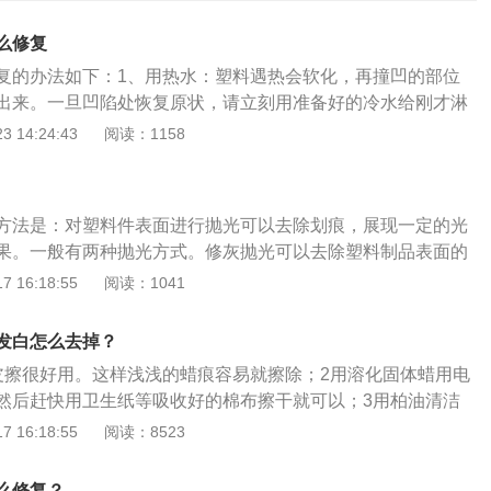
么修复
复的办法如下：1、用热水：塑料遇热会软化，再撞凹的部位
出来。一旦凹陷处恢复原状，请立刻用准备好的冷水给刚才淋
，让橡胶收缩回复。2、使用凹陷修复工具：虽然保险杠的可
 14:24:43
阅读：1158
候仅仅靠热水膨胀的力度远远不够把凹陷处撑起修复，所以这
力。而凹陷修复工具刚好能满足需要，对于小凹陷十分有效。
式修复工具撬起，在用整平笔逐点敲平。综上所述，反复撬起
方法是：对塑料件表面进行抛光可以去除划痕，展现一定的光
陷部位恢复。3、卸力后用手顶：尝试将汽车的螺丝拆卸掉一
果。一般有两种抛光方式。修灰抛光可以去除塑料制品表面的
车身的保险杠内部，在后面用力顶一顶，其实也可以恢复。但
光材料为100~150目轻质石粉。打磨抛光是将塑料制品粗糙
 16:18:55
阅读：1041
时通常还会有很多划痕，那就要去维修店去进行重新喷漆。保
后的物体可以用300目左右的二氧化硅细粉进行加工。如果加
外部冲击，保护车身前后部的重要安全装置。汽车前部一般分
乙烯等低硬度的透明塑料制品，可以在材料中加入绿色油。当
由塑料、树脂等高弹性材料制成。特别是工厂生产的里面含有
发白怎么去掉？
时，经过抛光或研磨后即可完成清洗和烘干。如果要将光滑的
要用来减缓轻微碰撞对汽车的冲击，即使损坏也比较容易更
皮擦很好用。这样浅浅的蜡痕容易就擦除；2用溶化固体蜡用电
的表面，就需要再次抛光。用于抛光的抛光轮是较软的呢子。
然后赶快用卫生纸等吸收好的棉布擦干就可以；3用柏油清洁
脂的范畴，如高级牙膏、白色软膏或润湿去污粉。如果塑料零
在发白的地方，用牙刷慢慢刷，边刷边擦，刷好后喷上仪表
 16:18:55
阅读：8523
黏合方法进行修复。粘接法是用化学胶粘剂粘接汽车塑料件的
擦掉即可。
种修复方法应用广泛，可以修复大部分塑料零件。黏合操作的
：1、清洁塑料零件。先用肥皂水清洗整个塑料件，晾干后再
么修复？