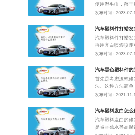
使用湿毛巾，擦干
件，掩盖效果十分
表板蜡均匀的喷涂
发布时间：2023-07-17
好，只不过要用黑
拭。经过表板蜡反
以尝试用黑色鞋油
汽车塑料件打蜡发
塑料件上。用干净
汽车塑料件打蜡发
右，一边加热，一
再用亮白喷漆喷即
蜡，这样保持时间
滴减少百分之六十
发布时间：2023-07-17
底色漆老化变色，
气以及尘埃与车身
汽车黑色塑料件的
尘埃对车表的附着
首先是考虑漆笔修
时，可使用研磨抛
法。这种方法简单
喷涂法，使用传统
发布时间：2021-11-10
间过长，效果不理
路上行驶时，尤其
汽车塑料发白怎么
伤。有时在路上行
汽车塑料发白的修
面，出现一些划痕
是被香蕉水等高腐
一些轻微的划痕，
一遍，用轮胎蜡喷