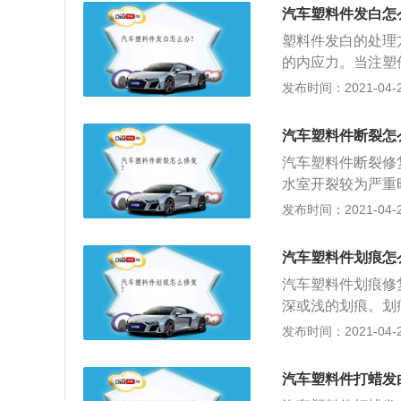
起修复的，所以此
漆。把塑料底漆倒
汽车塑料件发白怎
卸力后用手顶：其
以增强塑料漆的附
塑料件发白的处理
的螺丝拧下来一个
喷枪中，然后直接
的内应力。当注塑
也是可以恢复的。
大。这时一般会对
发布时间：2021-04-27
是消除塑料成型时
3、塑料件发白一
汽车塑料件断裂怎
迫排除，空气混合
汽车塑料件断裂修
水室开裂较为严重
3、如原来较为老
发布时间：2021-04-27
影响散热系统过多
得考虑相关车辆的
汽车塑料件划痕怎
汽车塑料件划痕修
深或浅的划痕。划
露底漆称为深划痕
发布时间：2021-04-27
生锈并扩散到划痕
似颜色的油漆上的
汽车塑料件打蜡发
着力不够，容易剥