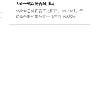
室，最后形成废气排出，就可以让三元
无法制作，需要将车辆送到修理厂或4s
造成烧机油。<&list>3、机油粘度。使用
大众干式双离合耐用吗
催化器得到清洗，排气管堵塞的情况就
店；<&list>2.车辆半轴套管防尘罩破
机油粘度过小的话，同样会有烧机油现
<&list>总体而言不太耐用。<&list>1、干
能够得到解决。
裂，破裂后会出现漏油现象，使半轴磨
象，机油粘度过小具有很好的流动性，
式离合器如果放在十几年前还比较耐
损严重，磨损的半轴容易损坏，产生异
容易窜入到气缸内，参与燃烧。<&list>
用，但是由于现在的汽车发动机动力输
响；<&list>3.稳定器的转向胶套和球头
4、机油量。机油量过多，机油压力过
出越来越高，使得干式离合器散热不足
老化，一般是使用时间过长造成的。解
大，会将部分机油压入气缸内，也会出
的缺陷也逐渐暴露出来。<&list>2、由于
决方法是更换新的质量好的转向橡胶套
现烧机油。<&list>5、机油滤清器堵塞：
干式双离合的工作环境暴露在空气中，
和球头。
会导致进气不畅，使进气压力下降，形
而离合器的散热也是通离合器罩上面的
成负压，使机油在负压的情况下吸入燃
几个小孔来进行散热。但是在行驶过程
烧室引起烧机油。<&list>6、正时齿轮或
中变速箱需要换挡，就不得不使得离合
链条磨损：正时齿轮或链条的磨损会引
器频繁工作。<&list>3、长时间的低速行
起气阀和曲轴的正时不同步。由于轮齿
驶以及过于频繁的启停，导致离合器的
或链条磨损产生的过量侧隙，使得发动
温度不断升高，而低速行驶时空气流动
机的调节无法实现：前一圈的正时和下
效率不高，无法将离合器中的热量有效
一圈可能就不一样。当气阀和活塞的运
的带走，导致离合器内部的温度不断升
动不同步时，会造成过大的机油消耗。
高，加速离合器的磨损。
解决方法：更换正时齿轮或链条。<&list
>7、内垫圈、进风口破裂：新的发动机
设计中，经常采用各种由金属和其他材