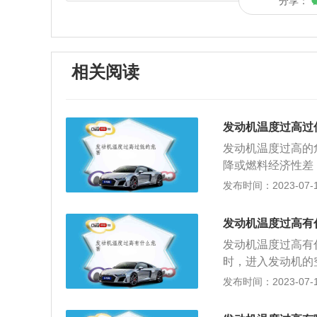
分享：
相关阅读
发动机温度过高过
发动机温度过高的
降或燃料经济性差
胀量过大，易形成
发布时间：2023-07-17
高、密度将相应下
4、发动机温度过
发动机温度过高有
润滑不良加速磨损
发动机温度过高有
热效率降低。润滑
时，进入发动机的
燃烧粗暴，导致气
从而降低了发动机
发布时间：2023-07-17
温度过低，持续在
的动力不足。2、
节温器损坏；4、
温度非常高，很容