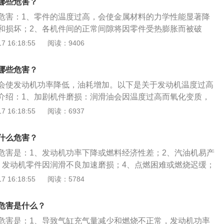
低发动机启动困难。
哪些危害？
使零件因承受额外冲击性负荷而造成早期损坏。3、发动机零
危害：1、零件的温度过高，会使金属材料的力学性能显著降
磨损：发动机温度过高时，活塞会过度热膨胀，使活塞与缸壁
和损坏；2、各机件间的正常间隙将因零件受热膨胀而被破
小甚至消失，从而使活塞运动阻力增大，甚至将活塞、缸壁拉
常工作；3、使机油粘度变稀甚至氧化变质，降低润滑作用，
 16:18:55
阅读：9406
的正常间隙也被破坏，导致磨损加剧，甚至损坏。4、机械强
4、气缸的充气量减少，造成发动机功率下降，汽油机工作
度过高时，活塞环弹力会急剧下降，因此不能良好的密封活塞
。发动机是一种能够把其他形式的能转化为机械能的机器，包
能更好的完成刮油、布油的功能，由此会引发发动机下排气、
哪些危害？
机、喷气发动机、电动机等。
、造成润滑不良，加剧零件的磨损：发动机温度过高时，润滑
会使发动机功率降低，油耗增加。以下是关于发动机温度过高
，在摩擦表面不能形成良好的油膜，致使润滑情况恶化，从而
介绍：1、加剧机件磨损：润滑油会因温度过高而氧化变质，
。发动机温度过高的原因是：1、水箱里的冷却液低于最低刻
在活塞环、汽缸壁和其他零件的摩擦表面，降低了导热性。润
 16:18:55
阅读：6937
扇转速不够。3、冷却液循环没有动力。4、水道不通畅，水箱
油压力降低，润滑性变差，汽缸壁上的油膜在冲击载荷影响下
统内有空气。6、节温器失效。
剧了机件的磨损。2、高温判断：发动机有其本身的工作温
什么危害？
在80-90度，要维持这个温度，就必须保证汽车的冷却系统能
危害是：1、发动机功率下降或燃料经济性差；2、汽油机易产
的仪表盘上显示的温度，其实就是冷却系统中的防冻液温度，
、发动机零件因润滑不良加速磨损；4、点燃困难或燃烧迟缓；
了发动机的温度情况，水温表没有超过仪表盘上的红色指示线
，加剧零件的磨损。发动机温度过高的原因是：1、水箱里的冷
 16:18:55
阅读：5784
过了该指示线，则代表发动机的温度过高。
线以下；2、风扇转速不够；3、冷却液循环没有动力；4、水
塞；5、冷却系统内有空气；6、节温器失效。发动机的保养方
危害是什么？
量好的机油；2、使用合格的冷却液；3、定期清理水箱水垢；
危害是：1、导致气缸充气量减少和燃烧不正常，发动机功率