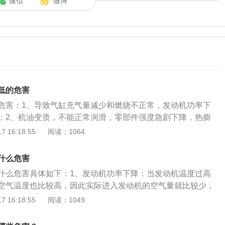
微信
微博
低的危害
危害：1、导致气缸充气量减少和燃烧不正常，发动机功率下
；2、机油变质，不能正常润滑，零部件强度急剧下降，热膨
拉伤、卡死；3、因增压器压力一定高温使发动机进气温度升
 16:18:55
阅读：1064
降，导致进入燃烧室气体总量减少，使得柴油机功率下降；
高汽油机易产生早燃和爆炸；5、发动机温度过高发动机零件因
什么危害
，导致机件卡死或损坏。发动机温度过低的危害：1、发动机
什么危害具体如下：1、发动机功率下降：当发动机温度过高
油粘度加大，发动机摩擦损失加大；2、温度低还将使发动机
空气温度也比较高，因此实际进入发动机的空气量就比较少，
缸的腐蚀磨损，同时会加剧产生发动机水套穴蚀的倾向；3、
的充气效率，发动机的功率、扭矩也随之下降，表现为发动机
 16:18:55
阅读：1049
节温器开启温度附近，会造成节温器反复开启关闭，容易造成
汽油机易产生早燃和爆燃：发动机温度过高时，燃烧室内部的
发动机温度过低使其点燃困难或燃烧迟缓，燃料消耗量增加；
易达到汽油的着火点而点燃混合气，引发爆燃，引起强烈的发