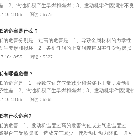
积碳；5、按时更换汽车三滤；6、保持合理的转速。
差；2、汽油机易产生早燃和爆燃；3、发动机零件因润滑不良
件卡死或损坏。发动机温度过低的危害是：1、使其点燃困难
 16:18:55
阅读：5775
消耗量增加；2、机油的粘度增大，造成润滑不良，加剧零件
功率消耗；3、温度过低而未汽化的燃料对气缸表面进行冲
低的危害是什么？
，加快机件的磨损；4、发动机启动困难。
低的危害分别是：过高的危害是：1、导致金属材料的力学性
发生变形和损坏；2、各机件间的正常间隙将因零件受热膨胀
使机油粘度变稀以及氧化变质，降低润滑作用，加剧零件的磨
 16:18:55
阅读：5327
：1、引起发动机功率降低以及燃料消耗量增加；2、发动机油
润滑不良，加剧零部件的磨损；3、破坏润滑油膜，加快机件
低有哪些危害？
低的危害是：1、导致气缸充气量减少和燃烧不正常，发动机
济性差；2、汽油机易产生早燃和爆燃；3、发动机零件因润滑
致机件卡死或损坏；4、使其点燃困难或燃烧迟缓，燃料消耗
 16:18:55
阅读：5268
的粘度增大，造成润滑不良，加剧零件的磨损，同时增大功率
低而未汽化的燃料对气缸表面进行冲刷，破坏润滑油膜，加快
低有什么危害?
发动机启动困难。
低的危害：1、发动机温度过高的危害汽缸或进气道温度过
燃混合气受热膨胀，造成充气减少，使发动机动力降低，并可