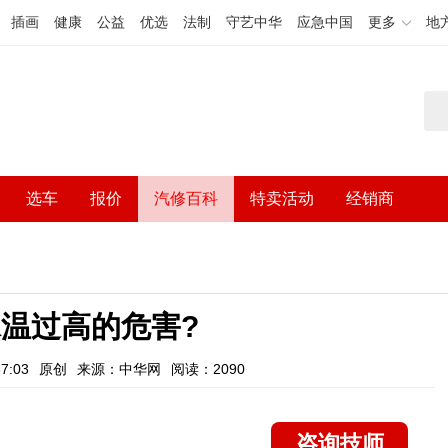
插画
健康
公益
优选
法制
守艺中华
应急中国
更多
地
选车
报价
汽修百科
特卖活动
经销商
温过高的危害?
7:03
原创
来源：中华网
阅读：2090
咨询技师