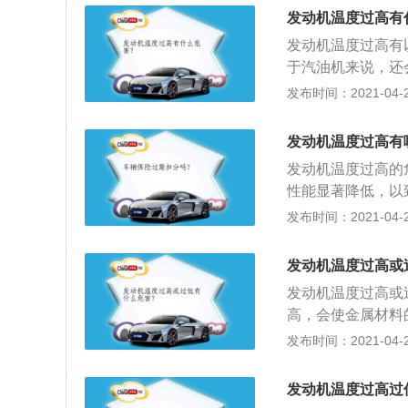
加；4、二是因温
发动机温度过高有
耗，又使机油稀释
发动机温度过高有
于汽油机来说，还
质，降低润滑作用
发布时间：2021-04-25
间的正常间隙将被
的机械性能显著降
发动机温度过高有
发动机温度过高的
性能显著降低，以
受热膨胀而被破坏
发布时间：2021-04-25
化变质，降低润滑
量减少，造成发动
发动机温度过高或
发动机温度过高或
高，会使金属材料
过高会导致各机件
发布时间：2021-04-25
作；3、发动机温
动机温度过低会导
发动机温度过高过