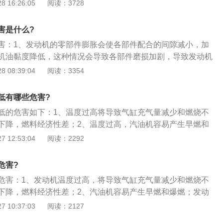
自燃，从而破坏了发动机的正常工作，同时促使零部件承受额
 16:26:05
阅读：3728
成早期损坏，各部件温度过高会膨胀变形失去原来的正常配合
力增大，严重时能使机件烧毁互相粘合卡死，使发动机不能运
害是什么?
高变稀，使润滑效能降低加速机件磨损；2、发动机温度过低
害：1、发动机的零部件膨胀会使各部件配合的间隙减小，加
时，温度过低可使可燃混合汽点燃困难或燃烧迟缓，造成发动
机油黏度降低，这种情况会导致各部件磨损加剧，导致发动机
机油因温度过低而变浓，粘度增大，增加了机件运动的阻力，
缸垫损坏，可能造成汽缸垫上的水道油道和气道的互流，机油
 08:39:04
阅读：3354
全汽化的燃料对汽缸活塞、活塞环等摩擦表面上的油膜冲刷并
发动机机油；3、解决水箱故障的办法主要在平日的例行检
件磨损或使混合汽燃烧不完全增加耗油量；
水箱是否有漏水或锈蚀现象，要按时清洗，更换或添加防冻
低有哪些危害?
延长使用寿命。一般来说，行驶两万公里或一年时间就应更换
低的危害如下：1、温度过高将导致气缸充气量减少和燃烧不
起到提高沸点，防止产生水垢、锈蚀及提升散热效果，使水泵
下降，燃料经济性差；2、温度过高，汽油机容易产生早燃和
免与消除气泡引起瞬间高温所造成的发动机伤害。
高，发动机零件也会因润滑不良而加速磨损，甚至导致机件卡
 12:53:04
阅读：2292
度过低，进人气缸的可燃混合气（或空气）因温度过低，使其
缓，造成发动机功率下降以及燃料消耗量增加；5、温度过
危害?
大，造成润滑不良，加剧了零件的磨损，同时增大了功率消
危害：1、发动机温度过高，将导致气缸充气量减少和燃烧不
，而未汽化的燃料（液体燃料）对气缸表面进行冲刷，会破坏
下降，燃料经济性差；2、汽油机容易产生早燃和爆燃；发动
快了机件的磨损；7、温度过低发动机起动困难，发动机运转
不良而加速磨损，甚至导致机件卡死或破坏；3、发动机温度
 10:37:03
阅读：2127
困难等因素所致。
气点燃困难、燃烧迟缓，造成发动机功率下降和燃料消耗增