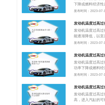
4、定期给汽车除
下降或燃料经济性
加速磨损，导致机
发布时间：2023-07-17
或燃烧迟缓，燃料
的磨损，同时增大
发动机温度过高过
刷，破坏润滑油膜
发动机温度过高过
能逐渐降低，以至
而受到破坏；3、
发布时间：2023-07-17
损。过低的危害是
的粘度增大，引起
发动机温度过高过
的磨损。
发动机温度过高过
功率下降或燃料经
不良加速磨损，导
发布时间：2023-07-17
量增加；5、机油
消耗；6、温度过
发动机温度过高过
机件的磨损；7、
发动机温度过高过
高，进入汽缸的可