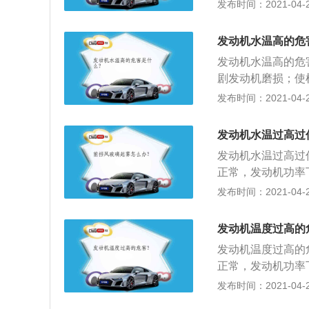
能引起可燃混合汽
发布时间：2021-04-28
外的冲击负荷而造
间隙，造成摩擦阻
发动机水温高的危
转，机油因温度过
发动机水温高的危
的危害发动机工作
剧发动机磨损；使
机功率下降；3、
寿命降低；2、汽
发布时间：2021-04-28
因温度过低而未完
流进水箱，水流进
对机油稀释加剧机
查，应该经常察看
发动机水温过高过
液，以提高沸点，
发动机水温过高过
防冻液。这样可以
正常，发动机功率
产生润滑作用，避
爆燃；3、温度过
发布时间：2021-04-27
死或破坏；4、温
点燃困难或燃烧迟
发动机温度过高的
低，机油的粘度增
发动机温度过高的
耗；6、温度过低
正常，发动机功率
润滑油膜，从而加
机零件也会因润滑
发布时间：2021-04-27
阻力大，燃油蒸发
过低，一是使混合