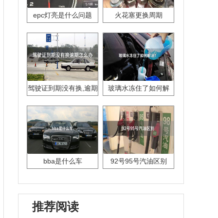
epc灯亮是什么问题
火花塞更换周期
驾驶证到期没有换,逾期
玻璃水冻住了如何解
怎么办??
决？
bba是什么车
92号95号汽油区别
推荐阅读