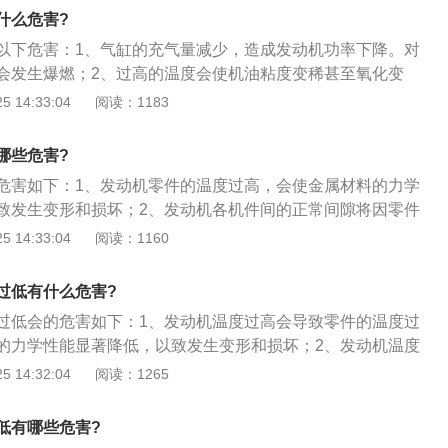
度过低而未汽化的燃油凝结后流入曲轴箱，既增加了燃料的消
什么危害?
而影响正常润滑。
以下危害：1、气缸的充气量减少，造成发动机功率下降。对
会发生爆燃；2、过高的温度会使机油粘度变稀甚至氧化变
，加剧零件的磨损；3、温度过高时，零件受热膨胀，各机件
 14:33:04
阅读：1183
破坏，使零件不能正常工作；4、过高的温度会使得金属材料
低，会使零件发生变形和损坏。
哪些危害?
危害如下：1、发动机零件的温度过高，会使金属材料的力学
致发生变形和损坏；2、发动机各机件间的正常间隙将因零件
，使零件不能正常工作；3、温度过高使机油粘度变稀甚至氧
 14:33:04
阅读：1160
作用，加剧零件的磨损，损坏发动机；4、发动机气缸的充气
机功率下降。汽油机工作时，还会发生爆燃。
过低有什么危害?
过低会的危害如下：1、发动机温度过高会导致零件的温度过
的力学性能显著降低，以致发生变形和损坏；2、发动机温度
间的正常间隙将因零件受热膨胀而被破坏，使零件不能正常工
 14:32:04
阅读：1265
度过低会导致节温器失效；发动机润滑油（机油）过多；4、发
致发动机乏力，启动无力，效应器会产生炮鸣声。
低有哪些危害?