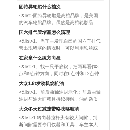
固特异轮胎什么档次
<&list>固特异轮胎是高档品牌，是美国
的汽车轮胎品牌。虽然是高档轮胎品
牌，但是中高低端的轮胎都有生产，这
国六排气管堵塞怎么清理
也是为了更好的开拓市场。
<&list>1、当车主发现自己的国六车排气
管出现堵塞的情况时，可以利用铁丝或
者是细棍，直接将杂物给取出来，如果
在家拿什么练方向盘
堵塞情况比较严重，也可以采取应急措
<&list>1、找一只平底锅，把两耳看作3
施。 <&list>2、直接利用木棍将所有的
点和9点钟方向，同时在6点钟和12点钟
杂物推到排气管里面的位置处，然后将
方向做一个标记。 <&list>2、双手握住
三元催化器拆解开，就可以将堵塞的东
大众1.8t发动机烧机油
平底锅两耳，然后往左打半圈、一圈、
西取出来。但如果是因为积碳过多引起
<&list>1、前后曲轴油封老化：前后曲轴
一圈半的练习，往右同样也要打相同的
的堵塞，就需要将三元催化器泡在草酸
油封与油大面积且持续接触，油的杂质
圈数。 <&list>3、最后强调要反复练
中进行清洗。 <&list>3、也可以利用清
和发动机内持续温度变化使其密封效果
习，这样就可以形成肌肉记忆，在真实
大众冬天过减速带咯吱咯吱响
洗剂对堵塞的情况得到解决，将清洗剂
逐渐减弱，导致渗油或漏油。<&list>2、
驾驶车辆时，不需要记忆也能打好方
放在燃油箱中，与燃油混合后，车辆启
<&list>1.转向器拉杆头有较大间隙，判
活塞间隙过大：积碳会使活塞环与缸体
向。
动时，就可以和汽油一起进入到燃烧
断间隙需要专用仪器和工具，车主本人
的间隙扩大，导致机油流入燃烧室中，