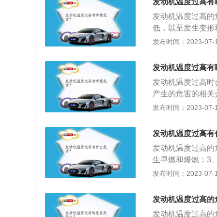
5、发动机温度过
发动机温度过高有
动机冲击和振动，
发动机温度过高的
件因润滑不良加速
低，以至发生变形
之间的配合间隙减
坏，使零件不能正
发布时间：2023-07-17
伤。其它各运动件
加剧零件的磨损；
度下降：发动机温
时，还会发生爆燃
与缸壁的间隙，不
发动机温度过高有
括如内燃机、外燃
烧机油等故障。5
发动机温度过高时
油的粘度随之下降
产生的危害的相关
加剧了零件的磨损
胶质、沉积物黏附
发布时间：2023-07-17
度线以下。2、风
滑油黏度下降，机
堵塞。5、冷却系
强度减弱，从而加
发动机温度过高有
度，大部分汽车是
发动机温度过高的
够正常运行。汽车
生早燃和爆燃；3
该温度就直接反应
5、造成润滑不良
发布时间：2023-07-17
就是正常，如果超
却液低于最低刻度
道不通畅，水箱堵
发动机温度过高的
法是：1、使用质
发动机温度过高的