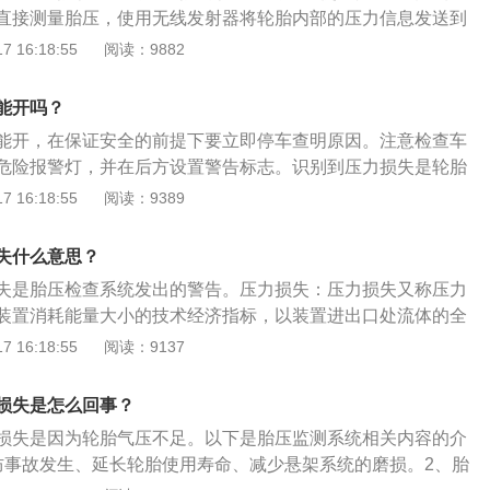
超过规定范围，在胎压监测器报警的时候，观察是否车内人员
直接测量胎压，使用无线发射器将轮胎内部的压力信息发送到
的物品过多；第3个可能是，汽车在路过颠簸的路面时，导致
然后显示胎压数据。2、间接胎压监测：间接胎压监测的工作
 16:18:55
阅读：9882
暂性问题，导致错误检测到胎压出现问题，其中第2个可能和
低时，车辆重量会减小车轮的滚动半径，导致车轮的速度比其
节车辆状态来改善胎压问题。通常国际GBT2978-2008标准中
过比较轮胎之间的速度差来监测轮胎压力。间接轮胎报警系统
力符合要求：标准型轮胎：2.4至2.5bar；增强型轮胎：2.8
能开吗？
胎滚动半径来监测轮胎压力。3、轮胎智能监测系统（TPM
气压：不应大于3.5bar。所以当有轮胎超过3.0bar也会触发胎压监
能开，在保证安全的前提下要立即停车查明原因。注意检查车
述两个系统的优点。两个对角轮胎配有直接传感器和四轮间接
量时压力低时，加压再看，确定扎胎。
危险报警灯，并在后方设置警告标志。识别到压力损失是轮胎
直接系统相比，这种混合系统可以降低成本，克服间接系统不
还有一种情况是轮胎内的气压不足导致的压力损失，这种情况
 16:18:55
阅读：9389
胎的问题。
心或者汽车4S点进行检查和维修，主要的检查项目为四轮气压
损失就是指的胎压异常，可以先用胎压报警清除键清除一下看
失什么意思？
如果继续提示就说明存在问题。
失是胎压检查系统发出的警告。压力损失：压力损失又称压力
装置消耗能量大小的技术经济指标，以装置进出口处流体的全
反映了流体经过除尘装置（或其他装置）所消耗的机械能，与
 16:18:55
阅读：9137
正比。在保证除尘效率的前提下，压力损失应尽量小些。多数
失为1-2%。对于除尘设备用风机来说，压损越大，风机越小，
损失是怎么回事？
，使除尘装置效果最佳。胎压监测系统：胎压监测系统简称“T
损失是因为轮胎气压不足。以下是胎压监测系统相关内容的介
ressuremonitoringsystem”的缩写。这种技术可以通过记录轮胎转
防事故发生、延长轮胎使用寿命、减少悬架系统的磨损。2、胎
的电子传感器，对轮胎的各种状况进行实时自动监测，能够为