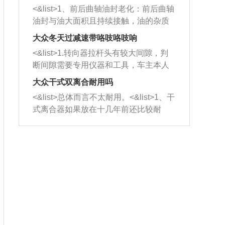
平底锅两耳，然后往左打半圈、一圈、
西取出来。但如果是因为积碳过多引起
<&list>1、前后曲轴油封老化：前后曲轴
一圈半的练习，往右同样也要打相同的
的堵塞，就需要将三元催化器泡在草酸
油封与油大面积且持续接触，油的杂质
圈数。 <&list>3、最后强调要反复练
中进行清洗。 <&list>3、也可以利用清
和发动机内持续温度变化使其密封效果
习，这样就可以形成肌肉记忆，在真实
大众冬天过减速带咯吱咯吱响
洗剂对堵塞的情况得到解决，将清洗剂
逐渐减弱，导致渗油或漏油。<&list>2、
驾驶车辆时，不需要记忆也能打好方
放在燃油箱中，与燃油混合后，车辆启
<&list>1.转向器拉杆头有较大间隙，判
活塞间隙过大：积碳会使活塞环与缸体
向。
动时，就可以和汽油一起进入到燃烧
断间隙需要专用仪器和工具，车主本人
的间隙扩大，导致机油流入燃烧室中，
室，最后形成废气排出，就可以让三元
无法制作，需要将车辆送到修理厂或4s
造成烧机油。<&list>3、机油粘度。使用
大众干式双离合耐用吗
催化器得到清洗，排气管堵塞的情况就
店；<&list>2.车辆半轴套管防尘罩破
机油粘度过小的话，同样会有烧机油现
<&list>总体而言不太耐用。<&list>1、干
能够得到解决。
裂，破裂后会出现漏油现象，使半轴磨
象，机油粘度过小具有很好的流动性，
式离合器如果放在十几年前还比较耐
损严重，磨损的半轴容易损坏，产生异
容易窜入到气缸内，参与燃烧。<&list>
用，但是由于现在的汽车发动机动力输
响；<&list>3.稳定器的转向胶套和球头
4、机油量。机油量过多，机油压力过
出越来越高，使得干式离合器散热不足
老化，一般是使用时间过长造成的。解
大，会将部分机油压入气缸内，也会出
的缺陷也逐渐暴露出来。<&list>2、由于
决方法是更换新的质量好的转向橡胶套
现烧机油。<&list>5、机油滤清器堵塞：
干式双离合的工作环境暴露在空气中，
和球头。
会导致进气不畅，使进气压力下降，形
而离合器的散热也是通离合器罩上面的
成负压，使机油在负压的情况下吸入燃
几个小孔来进行散热。但是在行驶过程
烧室引起烧机油。<&list>6、正时齿轮或
中变速箱需要换挡，就不得不使得离合
链条磨损：正时齿轮或链条的磨损会引
器频繁工作。<&list>3、长时间的低速行
起气阀和曲轴的正时不同步。由于轮齿
驶以及过于频繁的启停，导致离合器的