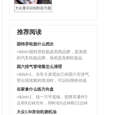
大众显示识别到压力损
失
推荐阅读
固特异轮胎什么档次
<&list>固特异轮胎是高档品牌，是美国
的汽车轮胎品牌。虽然是高档轮胎品
牌，但是中高低端的轮胎都有生产，这
国六排气管堵塞怎么清理
也是为了更好的开拓市场。
<&list>1、当车主发现自己的国六车排气
管出现堵塞的情况时，可以利用铁丝或
者是细棍，直接将杂物给取出来，如果
在家拿什么练方向盘
堵塞情况比较严重，也可以采取应急措
<&list>1、找一只平底锅，把两耳看作3
施。 <&list>2、直接利用木棍将所有的
点和9点钟方向，同时在6点钟和12点钟
杂物推到排气管里面的位置处，然后将
方向做一个标记。 <&list>2、双手握住
三元催化器拆解开，就可以将堵塞的东
大众1.8t发动机烧机油