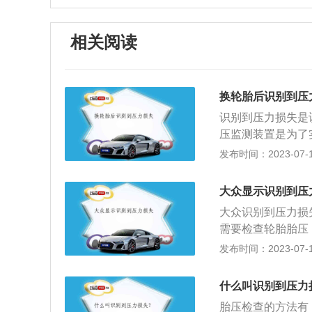
相关阅读
换轮胎后识别到压
识别到压力损失是
压监测装置是为了
实时显示胎压数值
发布时间：2023-07-17
生变化，胎压警报
胎破损，正常情况
大众显示识别到压
能造成轮胎爆炸，
大众识别到压力损
三角警示灯提醒，
需要检查轮胎胎压
话。消除压力损失
胎。如果轮胎胎压
发布时间：2023-07-17
门侧的轮胎标准胎
力增大，从而造成
除方式，在车辆设
压出现问题，第1
胎压重置后，系统
什么叫识别到压力
排查检查，很可能
式不支持所有车型
胎压检查的方法有