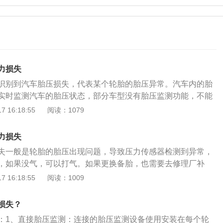
力损失
识别到汽车胎压损失，代表某个轮胎的胎压异常。汽车内的胎
实时监测汽车的胎压状态，部分车型没有胎压监测功能，不能
，但是大部分都带有胎压警报装置，一旦某个或者多个胎压发
 16:18:55
阅读：1079
装置就会提醒驾驶人。当汽车检测到压力损失时，只要不是轮
下还是可以行驶，这时千万不要紧急制动，因为紧急制动有可
力损失
可以让汽车减速，缓慢停在路边，如果有后方来车，需要打开
失一般是轮胎的胎压出现问题，导致压力传感器检测到异常，
下车检查四个轮胎是否出现问题，如果有，及时拨打救援电
，如果没气，可以打气。如果更换备胎，也需要去修理厂补
的方法：1、第一种消除方式，参考车辆操作手册；或副驾车
过低，导致轮胎胎面与地面的接触面积变大，造成车轮滚动阻
 16:18:55
阅读：1009
压值。用气泵将轮胎胎压调整到标准胎压；2、第二个类型消
油耗升高，同时轮胎胎面的磨损会异常地集中在两侧。轮胎胎
置项中选择胎压；进入胎压选项后，会有胎压重置功能，选择
个可能是因为轮胎有微量漏气的现象出现，需要进行4个轮胎的
默认胎压处于正常值；可以消除轮胎的压力损失，这个消除方
损失？
是因为扎的钉子导致漏气现象，需要进行补胎；第2个可能就
的操作，在高配车型中比较常见。
：1、直接胎压监测：连接的胎压监测设备使用安装在每个轮