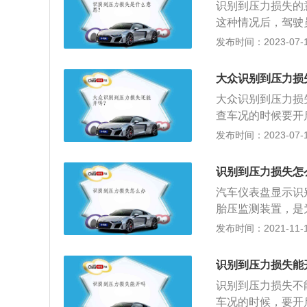
识别到压力损失的
三角报警灯提醒后
这种情况后，驾驶
援电话。
轮胎出现了漏气的
发布时间：2023-07-17
件是汽车上唯一与
全性。轮胎的气压
大众识别到压力损
会出现波浪变形现
大众识别到压力损
低。
查车况的时候要开
力损失就是指胎压
发布时间：2023-07-17
如果继续提示，说
是误报，这种情况
识别到压力损失怎
急刹车，急刹车不
汽车仪表盘显示识
中突然出现这个提
胎压监测装置，是
汽修店，让维修人
不能实时显示胎压
发布时间：2021-11-10
1、车辆用户手册
压发生变化，胎压
抽屉；4、油箱盖
要着急，只要不是
识别到压力损失能
中出现警报，千万
识别到压力损失不
让汽车减速，缓慢
车况的时候，要开