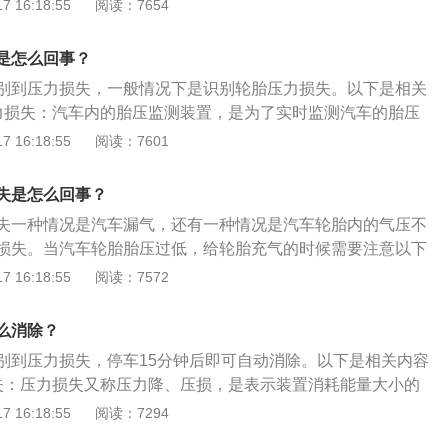
处理方法：观察轮胎的胎压和胎温是否出现异常。观察胎压不
 16:18:55
阅读：7654
全保障。
气。检查胎压监测器是否出现故障。以下是胎压监测不可用的
1、原因一：轮胎是否有漏气现象，或者同轴胎压相差过大。
是怎么回事？
器是否复位。3、原因三：查看四个轮子的轮胎压力传感器和诊
别到压力损失，一般情况下是识别轮胎压力损失。以下是相关
力损失：汽车内的胎压监测装置，是为了实时监测汽车的胎压
有胎压监测功能，不能实时显示胎压数值，但是大部分都带有
 16:18:55
阅读：7601
旦某个或者多个胎压发生变化，胎压警报装置就会提醒驾驶
：汽车平时不要在后备箱放置太多的东西，尽量不要放东西，
失是怎么回事？
导致行车电脑监测到轮胎压力缺失，因为车身过重会使轮胎压
失一种情况是汽车漏气，还有一种情况是汽车轮胎内的气压不
续这种状态，久而久之就会对轮胎造成伤害。
损失。当汽车轮胎胎压过低，给轮胎充气的时候需要注意以下
注意安全：要随时用气压表检查气压，以免因充气过多，使轮
 16:18:55
阅读：7572
后充气：停止行驶后，须等轮胎散热后再充气，因车辆行驶时
压有影响。3、检查气门嘴：气门嘴和气门芯如果配合不平
么消除？
现象及其它缺陷，都不便充气和量气压。4、充气要注意清
别到压力损失，停车15分钟后即可自动消除。以下是相关内容
能含有水分和油液，以防内胎橡胶变质损坏。
失：压力损失又称压力降、压损，是表示装置消耗能量大小的
装置进出口处流体的全压差表示，实质上反映了流体经过除尘
 16:18:55
阅读：7294
）所消耗的机械能，与通风机所耗功率成正比。2、分类：压