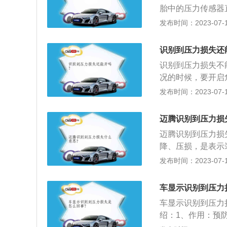
是，汽车的载重量
胎中的压力传感器
过多，或者所装载
中央接收器模块，
发布时间：2023-07-17
胎压传感器出现短
原理是，当胎压降
第3个可能都可以调
他车轮快。可以通
规定轿车轮胎充气压
识别到压力损失还
实际上通过计算轮
至2.9bar；最高
识别到压力损失不
S）：它结合了上
测灯亮。胎压表测
况的时候，要开启
系统。与充分利用
漏气的一种情况，
发布时间：2023-07-17
能同时检测多个轮
需要到车辆维修中
检查。识别到压力
迈腾识别到压力损
看是否还会提示，
迈腾识别到压力损
降、压损，是表示
压差表示，实质上
发布时间：2023-07-17
通风机所耗功率成
除尘装置的压力损
车显示识别到压力
需要找一个平衡点
车显示识别到压力
PMS”，是“tirep
绍：1、作用：预
速或安装在轮胎中