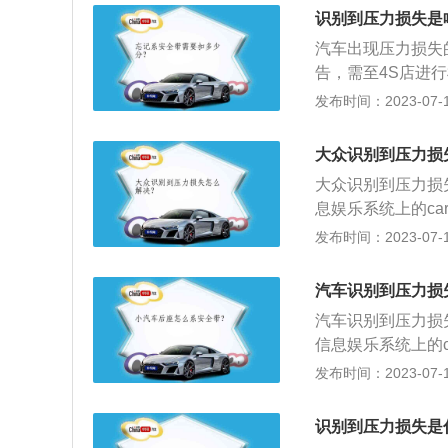
力损失包括沿程压
识别到压力损失是
时因液体具有的粘
汽车出现压力损失
告，需至4S店进
个固定的标准值，
发布时间：2023-07-17
胎体变形增大，胎
胎接地面积增大，
大众识别到压力损
胎体弹性下降，使
大众识别到压力损
息娱乐系统上的c
范围，将轮胎的气
发布时间：2023-07-17
位。汽车仪表盘显
系统给出的警告，
汽车识别到压力损
整。轮胎气压过低
汽车识别到压力损
低轮胎使用寿命。
信息娱乐系统上的
轮胎抓地力差，汽
认胎压范围，将轮
发布时间：2023-07-17
在购买轮胎时，一
损失即可清除。当
可以行驶。如果汽
识别到压力损失是
造成轮胎爆炸，这