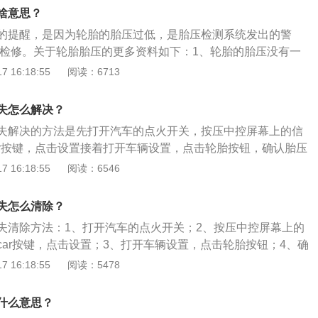
力损失和局部压力损失。沿程压力损失：指液体在直管中流动
啥意思？
性而产生的压力损失。
的提醒，是因为轮胎的胎压过低，是胎压检测系统发出的警
行检修。关于轮胎胎压的更多资料如下：1、轮胎的胎压没有一
胎压过高和过低都会缩短轮胎的使用寿命。2、胎压过低会使
 16:18:55
阅读：6713
侧容易出现裂口、过度发热等状况，并且会促使橡胶老化、轮
加速胎肩磨损；胎压过高会使轮胎帘线受到过度的伸张变形，
失怎么解决？
汽车在行驶中受到的负荷增大。
失解决的方法是先打开汽车的点火开关，按压中控屏幕上的信
ar按键，点击设置接着打开车辆设置，点击轮胎按钮，确认胎压
压进行调整，以每小时15公里的速度行驶十分钟，可以自动复
 16:18:55
阅读：6546
示识别到压力损失，则表示汽车轮胎胎压不足，这是胎压监测
出现此提示后，一定要找出哪个轮胎气压不足，然后充气调
失怎么清除？
，高速行驶时轮胎会被波浪变形，会增加汽车的爆胎几率，降
失清除方法：1、打开汽车的点火开关；2、按压中控屏幕上的
轮胎气压过高，汽车轮胎与地面的接触面积会变小，导致汽车
car按键，点击设置；3、打开车辆设置，点击轮胎按钮；4、确
车轮胎抓地力变差，会影响汽车的操控性和行驶稳定性。车主
胎的气压进行调整，以每小时15公里的速度行驶十分钟，压力
 16:18:55
阅读：5478
定要看轮胎的生产日期以免影响汽车轮胎的安全使用性。
汽车监测到压力损失时，只要不是轮胎破损，正常情况下还是
车在行驶中出现报警，千万不要紧急制动，因为紧急制动可能
什么意思？
时可以让汽车减速，慢慢停在路边，如果后方来车，需要打开