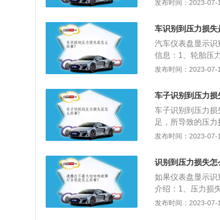
压监测系统故障的
发布时间：2023-07-17
行驶提供有效的安
足的轮胎是否有漏
原因的扩展资料：
车识别到压力损失
2、原因二：传感
汽车仪表盘显示识
断仪器。
信息：1、轮胎压
状态，部分车型没
发布时间：2023-07-17
胎压警报装置，一
人。2、注意事项
车子识别到压力损
车身过重也有可能
车子识别到压力损
力过小，长时间持
足，所导致的压力
事项：1、充气要
发布时间：2023-07-17
胎爆裂。2、散热
胎温会上升，对气
识别到压力损失怎
整，有凸出凹进的
如果仪表盘显示识
洁：充入的空气不
介绍：1、压力损
技术经济指标，以
发布时间：2023-07-17
装置（或其他装置