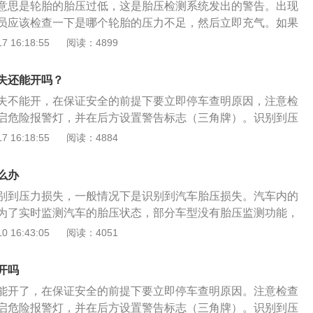
意思是轮胎的胎压过低，这是胎压检测系统发出的警告。出现
方来车，下车检查四个轮胎是否出现问题，如果有及时拨打救
员应该检查一下是哪个轮胎的压力不足，然后立即充气。如果
情况，应该立即修补。轮胎是汽车上一个重要的部件，这个部
 16:18:55
阅读：4899
地面接触的部件，这个部件关乎到汽车的行驶稳定性和行驶安
是不能过高也不能过低的，如果气压过低，在高速行驶时轮胎
失还能开吗？
象，这样会增加爆胎的几率，并且也会导致轮胎的使用寿命降
失不能开，在保证安全的前提下要立即停车查明原因，注意检
启危险报警灯，并在后方设置警告标志（三角牌）。识别到压
异常，可以先用胎压报警清除键清除一下看看是否还会提示，
 16:18:55
阅读：4884
明胎压存在问题。如果清除报警以后没有继续报警，很有可能
就不用管，继续行驶即可。如果是高速行驶的状态，一定不能
么办
但有爆胎的风险，还很有可能导致后车追尾，非常危险。行驶
别到压力损失，一般情况下是识别到汽车胎压损失。汽车内的
示很可能是轮胎被扎，这种情况下建议及时去4S店或是专业的
为了实时监测汽车的胎压状态，部分车型没有胎压监测功能，
员进行补胎。一辆车的胎压标准，可以在以下几个地方查看：
数值，但是大部分都带有胎压警报装置，一旦某个或者多个胎
 16:43:05
阅读：4051
；2、驾驶室车门（B柱附近）旁边的标签；3、车辆驾驶座旁的
警报装置就会提醒驾驶人。当汽车检测到压力损失时，这时不
小门。
轮胎破损，正常情况下还是可以行驶的，如果汽车在行驶过程
开吗
不要紧急制动，因为紧急制动有可能造成轮胎爆炸，这时可以
能开了，在保证安全的前提下要立即停车查明原因。注意检查
停在路边，如果有后方来车，需要打开三角警示灯提醒后方来
启危险报警灯，并在后方设置警告标志（三角牌）。识别到压