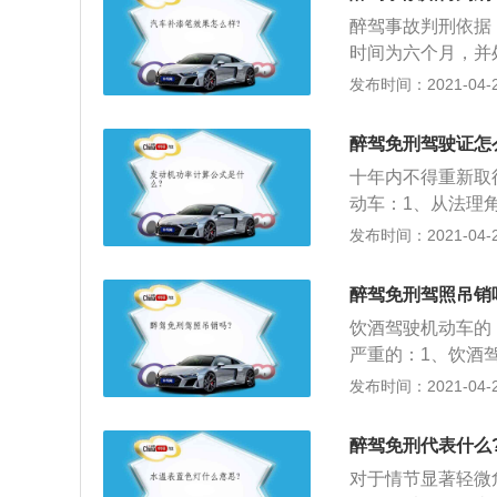
驾驶证；3、相关
醉驾事故判刑依据
酒后驾驶机动车的
时间为六个月，并
款。因饮酒后驾驶
处罚，再次饮酒驾
发布时间：2021-04-26
并处一千元以上二
款，吊销机动车驾
交通管理部门约束
醉驾免刑驾驶证怎
事责任，五年内不
十年内不得重新取
驶营运机动车的，
动车：1、从法理
驾驶证，五年内不
事诉讼法的规定，
发布时间：2021-04-26
罚的，人民检察院
满足未发生交通事
醉驾免刑驾照吊销
而参加公益活动的
饮酒驾驶机动车的，
严重的：1、饮酒驾
拘留，5年内不得
发布时间：2021-04-26
领取驾驶证，经过
销驾驶证，10年
醉驾免刑代表什么
并处罚款。
对于情节显著轻微