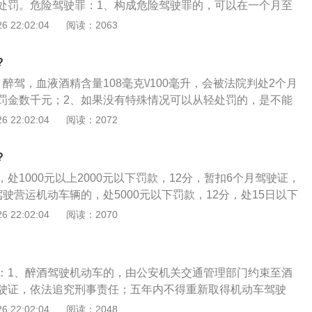
处罚。危险驾驶罪：1、构成危险驾驶罪的，可以在一个月至
确定量刑起点；2、在量刑起点的基础上，可以根据危险驾驶
 22:02:04
阅读：2063
罪构成的犯罪事实增加刑罚量，确定基准刑；3、对于醉酒驾
，应当综合考虑被告人的醉酒程度、机动车类型、车辆行驶道
?
否造成实际损害以及认罪悔罪等情况，准确定罪量刑。对于情
醉驾，血液酒精含量108毫克\/100毫升，会被法院判处2个月
大的，不予定罪处罚；犯罪情节轻微不需要判处刑罚的，可以
罚金数千元；2、如果没有特殊情况可以从轻处罚的，是不能
3、如果没有超员超载、酒驾前科等从重情节，可以判处缓
 22:02:04
阅读：2072
第一百三十三条第二款规定：在道路上驾驶机动车追逐竞驶，
在道路上醉酒驾驶机动车的，处拘役，并处罚金。
?
处1000元以上2000元以下罚款，12分，暂扣6个月驾驶证，
驶营运机动车辆的，处5000元以下罚款，12分，处15日以下
考取驾驶证；2、醉酒驾驶机动车，吊销驾驶证，5年内不得再
 22:02:04
阅读：2070
判决后处以拘役，并处罚金；3、醉酒驾驶营运机动车辆，吊
内不能取得驾驶证，终生不得驾驶营运车辆，经刑事拘留判决，
：1、醉酒驾驶机动车的，由公安机关交通管理部门约束至酒
驶证，依法追究刑事责任；五年内不得重新取得机动车驾驶
营运机动车的，由公安机关交通管理部门约束至酒醒，吊销机
 22:02:04
阅读：2048