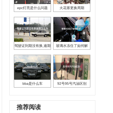
epc灯亮是什么问题
火花塞更换周期
驾驶证到期没有换,逾期
玻璃水冻住了如何解
怎么办??
决？
bba是什么车
92号95号汽油区别
推荐阅读