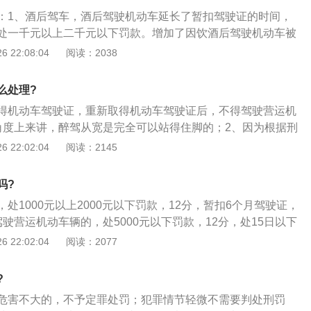
法律规定：《中华人民共和国道路交通安全法》第九十一条饮
：1、酒后驾车，酒后驾驶机动车延长了暂扣驾驶证的时间，
，处暂扣六个月机动车驾驶证，并处一千元以上二千元以下罚
处一千元以上二千元以下罚款。增加了因饮酒后驾驶机动车被
机动车被处罚，再次饮酒后驾驶机动车的，处十日以下拘留，
驶机动车的，处十日以下拘留，并处一千元以上二千元以下罚
 22:08:04
阅读：2038
千元以下罚款，吊销机动车驾驶证。
驶证的规定；2、醉酒驾车，醉酒驾驶机动车的，由公安机关
至酒醒，增加吊销机动车驾驶证，且针对该行为应依法追究刑
么处理?
得重新取得机动车驾驶证；3、酒后驾驶营运车辆，饮酒后驾
得机动车驾驶证，重新取得机动车驾驶证后，不得驾驶营运机
增加处十五日拘留的行政处罚，并处五千元罚款，吊销机动车
角度上来讲，醉驾从宽是完全可以站得住脚的；2、因为根据刑
得重新取得机动车驾驶证。
对于犯罪情节轻微，依照刑法规定不需要判处刑罚或者免除刑
 22:02:04
阅读：2145
可以作出不起诉决定；3、比如广州越秀区的醉驾从宽，就要
故、未受到过刑事处罚等七个条件才可以申请参加公益活动，
吗?
情况要通过一定的考核才可以作为检察院不予起诉的依据。
处1000元以上2000元以下罚款，12分，暂扣6个月驾驶证，
驶营运机动车辆的，处5000元以下罚款，12分，处15日以下
考取驾驶证；2、醉酒驾驶机动车，吊销驾驶证，5年内不得再
 22:02:04
阅读：2077
判决后处以拘役，并处罚金；3、醉酒驾驶营运机动车辆，吊
内不能取得驾驶证，终生不得驾驶营运车辆，经刑事拘留判决，
?
危害不大的，不予定罪处罚；犯罪情节轻微不需要判处刑罚