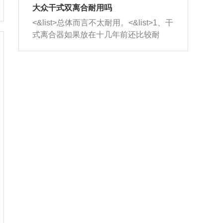
室，最后形成废气排出，就可以让三元
无法制作，需要将车辆送到修理厂或4s
造成烧机油。<&list>3、机油粘度。使用
大众干式双离合耐用吗
催化器得到清洗，排气管堵塞的情况就
店；<&list>2.车辆半轴套管防尘罩破
机油粘度过小的话，同样会有烧机油现
<&list>总体而言不太耐用。<&list>1、干
能够得到解决。
裂，破裂后会出现漏油现象，使半轴磨
象，机油粘度过小具有很好的流动性，
式离合器如果放在十几年前还比较耐
损严重，磨损的半轴容易损坏，产生异
容易窜入到气缸内，参与燃烧。<&list>
用，但是由于现在的汽车发动机动力输
响；<&list>3.稳定器的转向胶套和球头
4、机油量。机油量过多，机油压力过
出越来越高，使得干式离合器散热不足
老化，一般是使用时间过长造成的。解
大，会将部分机油压入气缸内，也会出
的缺陷也逐渐暴露出来。<&list>2、由于
决方法是更换新的质量好的转向橡胶套
现烧机油。<&list>5、机油滤清器堵塞：
干式双离合的工作环境暴露在空气中，
和球头。
会导致进气不畅，使进气压力下降，形
而离合器的散热也是通离合器罩上面的
成负压，使机油在负压的情况下吸入燃
几个小孔来进行散热。但是在行驶过程
烧室引起烧机油。<&list>6、正时齿轮或
中变速箱需要换挡，就不得不使得离合
链条磨损：正时齿轮或链条的磨损会引
器频繁工作。<&list>3、长时间的低速行
起气阀和曲轴的正时不同步。由于轮齿
驶以及过于频繁的启停，导致离合器的
或链条磨损产生的过量侧隙，使得发动
温度不断升高，而低速行驶时空气流动
机的调节无法实现：前一圈的正时和下
效率不高，无法将离合器中的热量有效
一圈可能就不一样。当气阀和活塞的运
的带走，导致离合器内部的温度不断升
动不同步时，会造成过大的机油消耗。
高，加速离合器的磨损。
解决方法：更换正时齿轮或链条。<&list
>7、内垫圈、进风口破裂：新的发动机
设计中，经常采用各种由金属和其他材