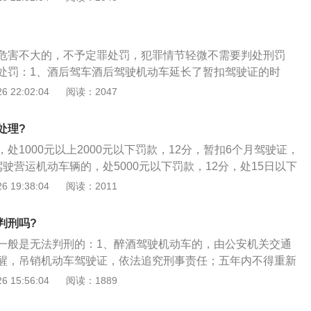
追究刑事责任；十年内不得重新取得机动车驾驶证，重新取得
不得驾驶营运机动车；3、无论酒驾还是醉驾，驾驶机动车发
构成犯罪的，依法追究刑事责任，并由公安机关交通管理部门
危害不大的，不予定罪处罚，犯罪情节轻微不需要判处刑罚
，终生不得重新取得机动车驾驶证。
处罚：1、酒后驾车酒后驾驶机动车延长了暂扣驾驶证的时
，并处一千元以上二千元以下罚款；2、增加了因饮酒后驾驶
 22:02:04
阅读：2047
次饮酒驾驶机动车的，处十日以下拘留，并处一千元以上二千
机动车驾驶证的规定；3、醉酒驾车醉酒驾驶机动车的，由公
处理?
门约束至酒醒，增加吊销机动车驾驶证，且针对该行为应依法
处1000元以上2000元以下罚款，12分，暂扣6个月驾驶证，
年内不得重新取得机动车驾驶证。
驶营运机动车辆的，处5000元以下罚款，12分，处15日以下
考取驾驶证；2、醉酒驾驶机动车，吊销驾驶证，5年内不得再
 19:38:04
阅读：2011
判决后处以拘役，并处罚金；3、醉酒驾驶营运机动车辆，吊
内不能取得驾驶证，终生不得驾驶营运车辆，经刑事拘留判决，
判刑吗?
一般是无法判刑的：1、醉酒驾驶机动车的，由公安机关交通
醒，吊销机动车驾驶证，依法追究刑事责任；五年内不得重新
；2、醉酒驾驶营运机动车的，由公安机关交通管理部门约束
 15:56:04
阅读：1889
车驾驶证，依法追究刑事责任；十年内不得重新取得机动车驾
动车驾驶证后，不得驾驶营运机动车；3、无论酒驾还是醉