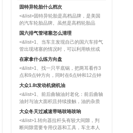
固特异轮胎什么档次
<&list>固特异轮胎是高档品牌，是美国
的汽车轮胎品牌。虽然是高档轮胎品
牌，但是中高低端的轮胎都有生产，这
国六排气管堵塞怎么清理
也是为了更好的开拓市场。
<&list>1、当车主发现自己的国六车排气
管出现堵塞的情况时，可以利用铁丝或
者是细棍，直接将杂物给取出来，如果
在家拿什么练方向盘
堵塞情况比较严重，也可以采取应急措
<&list>1、找一只平底锅，把两耳看作3
施。 <&list>2、直接利用木棍将所有的
点和9点钟方向，同时在6点钟和12点钟
杂物推到排气管里面的位置处，然后将
方向做一个标记。 <&list>2、双手握住
三元催化器拆解开，就可以将堵塞的东
大众1.8t发动机烧机油
平底锅两耳，然后往左打半圈、一圈、
西取出来。但如果是因为积碳过多引起
<&list>1、前后曲轴油封老化：前后曲轴
一圈半的练习，往右同样也要打相同的
的堵塞，就需要将三元催化器泡在草酸
油封与油大面积且持续接触，油的杂质
圈数。 <&list>3、最后强调要反复练
中进行清洗。 <&list>3、也可以利用清
和发动机内持续温度变化使其密封效果
习，这样就可以形成肌肉记忆，在真实
大众冬天过减速带咯吱咯吱响
洗剂对堵塞的情况得到解决，将清洗剂
逐渐减弱，导致渗油或漏油。<&list>2、
驾驶车辆时，不需要记忆也能打好方
放在燃油箱中，与燃油混合后，车辆启
<&list>1.转向器拉杆头有较大间隙，判
活塞间隙过大：积碳会使活塞环与缸体
向。
动时，就可以和汽油一起进入到燃烧
断间隙需要专用仪器和工具，车主本人
的间隙扩大，导致机油流入燃烧室中，