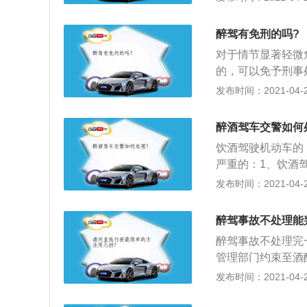
动车驾驶证，依法
机动车驾驶证后，
醉驾有免刑的吗?
生重大交通事故，
对于情节显著轻微
吊销机动车驾驶证
的，可以免予刑事
间，时间为六个月
发布时间：2021-04-26
机动车被处罚，再
元以下罚款，吊销
醉酒驾车交警如何
安机关交通管理部
饮酒驾驶机动车的，
追究刑事责任，五
严重的：1、饮酒驾
拘留，5年内不得
发布时间：2021-04-26
领取驾驶证，经过
销驾驶证，10年
醉驾事故不处理能
并处罚款。
醉驾事故不处理完
管理部门约束至酒
取得机动车驾驶证
发布时间：2021-04-26
至酒醒，吊销机动
驶证，重新取得机