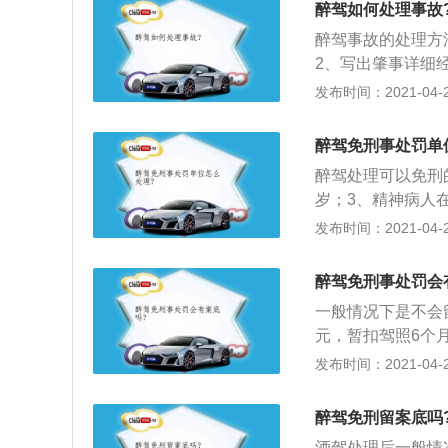
醉驾如何处理事故
驾，驾驶机动车发
醉驾事故的处理方
机关交通管理部门
2、写出肇事详细
品损失评估；4、
发布时间：2021-04-26
伤者医疗费用、并
查明交通事故原因
醉驾免刑事处罚单
日后向上一级机关
醉驾处理可以免刑
表，到公安机关事
岁；3、精神病人
驾驶情节显著轻微
发布时间：2021-04-26
醉驾免刑事处罚会
一般情况下是不会留
元，暂扣驾照6个
督检验检疫局发布
发布时间：2021-04-26
22—2004）
大于或者等于20mg
醉驾免刑留案底吗
辆驾驶人员血液中的
酒驾处理后一般情