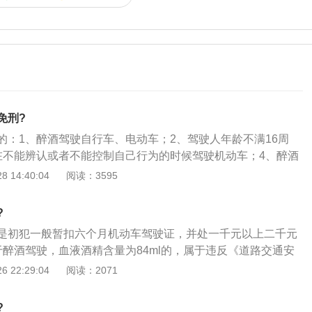
免刑?
的：1、醉酒驾驶自行车、电动车；2、驾驶人年龄不满16周
在不能辨认或者不能控制自己行为的时候驾驶机动车；4、醉酒
（比如老婆临产、酒精度刚达到醉酒标准且具有自首情节）。
 14:40:04
阅读：3595
?
是初犯一般暂扣六个月机动车驾驶证，并处一千元以上二千元
于醉酒驾驶，血液酒精含量为84ml的，属于违反《道路交通安
经认定，饮酒后驾驶机动车的，处暂扣六个月机动车驾驶证，
 22:29:04
阅读：2071
千元以下罚款；2、因饮酒后驾驶机动车被处罚，再次饮酒后
十日以下拘留，并处一千元以上二千元以下罚款，吊销机动车
?