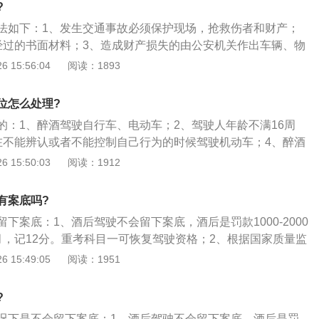
?
生重大交通事故，构成犯罪的，依法追究刑事责任，并由公安
法如下：1、发生交通事故必须保护现场，抢救伤者和财产；
吊销机动车驾驶证，终生不得重新取得机动车驾驶证。
经过的书面材料；3、造成财产损失的由公安机关作出车辆、物
造成人员伤残的、由公安机关指定车主或主要肇事责任人预付
 15:56:04
阅读：1893
出具伤势鉴定证明和医疗费用初步评估说明书；5、公安机关
，轻微事故5日内，一般事故15日内作出责任认定。不服的15
位怎么处理?
事故处（办）申请重新认定；6、肇事双方各出一至二人代
的：1、醉酒驾驶自行车、电动车；2、驾驶人年龄不满16周
故调解办参加调解。
在不能辨认或者不能控制自己行为的时候驾驶机动车；4、醉酒
（比如老婆临产、酒精度刚达到醉酒标准且具有自首情节）。
 15:50:03
阅读：1912
有案底吗?
下案底：1、酒后驾驶不会留下案底，酒后是罚款1000-2000
月，记12分。重考科目一可恢复驾驶资格；2、根据国家质量监
的《车辆驾驶人员血液、呼气酒精含量阈值与检验》（GB195
 15:49:05
阅读：1951
中规定，该规定指出，饮酒驾车是指车辆驾驶人员血液中的酒精含量
\/100ml，小于80mg\/100ml的驾驶行为；3、醉酒驾车是指车
?
酒精含量大于或者等于80mg\/100ml的驾驶行为。
况下是不会留下案底：1、酒后驾驶不会留下案底，酒后是罚