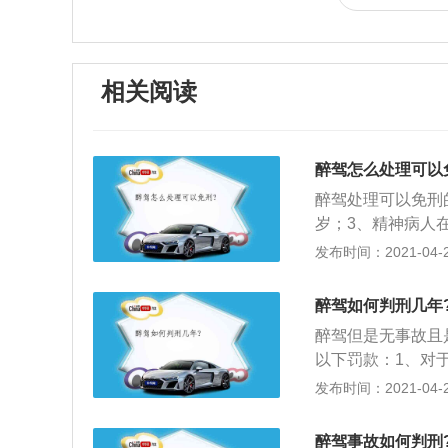
相关阅读
醉驾怎么处理可以
醉驾处理可以免刑
岁；3、精神病人
驾驶情节显著轻微
发布时间：2021-04-28
醉驾如何判刑几年
醉驾但是无事故且
以下罚款：1、对
全法》的行为，一
发布时间：2021-04-26
并处一千元以上二
驾驶机动车的，处
醉驾事故如何判刑