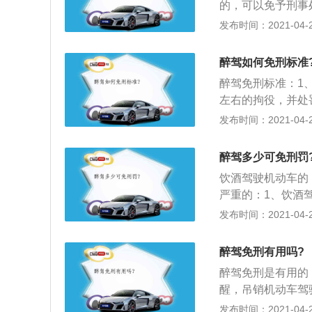
的，可以免予刑事
二个月拘役幅度内
发布时间：2021-04-26
行为等其他影响犯
驶机动车的被告人
醉驾如何免刑标准
路、行车速度、是
醉驾免刑标准：1、
节显著轻微危害不
左右的拘役，并处
免予刑事处罚。
免于刑事处罚的；
发布时间：2021-04-26
刑；4、《刑法》
情节恶劣的，或者
醉驾多少可免刑罚
饮酒驾驶机动车的，
严重的：1、饮酒驾
拘留，5年内不得
发布时间：2021-04-26
领取驾驶证，经过
销驾驶证，10年
醉驾免刑有用吗?
并处罚款。
醉驾免刑是有用的
醒，吊销机动车驾
证；2、醉酒驾驶
发布时间：2021-04-26