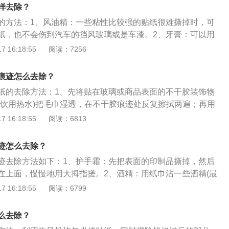
冷冻后发硬,即可直接撕掉,适合于不宜用酒精、刮擦等方法。
样去除？
的方法：1、风油精：一些粘性比较强的贴纸很难撕掉时，可
纸，也不会伤到汽车的挡风玻璃或是车漆。2、牙膏：可以用
可用油卡刮掉残留的胶。切记刮的时候千万不能用刀片或者比
 16:18:55
阅读：7256
，否则会把挡风玻璃或者车漆刮花。3、酒精：倒点酒精擦
轻轻松松就可以把难以撕掉的贴纸给擦掉，但是要注意的是，
痕迹怎么去除？
玻璃上，否则会损坏车膜。
纸的去除方法：1、先将贴在玻璃或商品表面的不干胶装饰物
季饮用热水)把毛巾湿透，在不干胶痕迹处反复擦拭两遍；再用
在痕迹处反复擦拭几遍；然后用清洁的温湿毛巾将肥皂沫擦
 16:18:55
阅读：6813
被去掉。2、用牙膏均匀地涂抹在不干胶的表面，然后用柔软
不干胶比较多，比较牢固，就在一次没清除掉的痕迹上再涂抹
迹怎么去除？
头疼的不干胶，其原理就是牙膏里含有甘油，是很好的溶合
迹去除方法如下：1、护手霜：先把表面的印制品撕掉，然后
胶的成分，另外很多化妆品里也含有甘油，也可以用到清除不
在上面，慢慢地用大拇指搓。2、酒精：用纸巾沾一些酒精(最
刀刮，适合于玻璃、地面砖等硬底面；用酒精擦拭，适合于玻
用酒精效果相对较差)擦拭，再用湿毛巾擦拭即可。3、丙酮：
 16:18:55
阅读：6799
等；冷冻，不干胶经冷冻后发硬，即可直接撕掉，适合于不宜
而且彻底，其可迅速地去掉这些残留的胶质，比酒精效果更
法。
么去除？