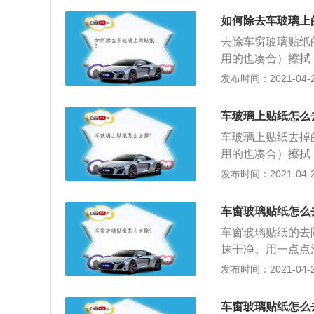
市面上大都用的是
如何除去车玻璃上
去除车窗玻璃贴纸
用的也凑合）擦拭
底，最棒的是它能
发布时间：2021-04-26
两种都是溶剂，也
一样。效果也很不
车玻璃上贴纸怎么
油的通通可以；4
车玻璃上贴纸去掉
在上面，慢慢地用
用的也凑合）擦拭
儿。护手霜属于油
底，最棒的是它能
发布时间：2021-04-26
两种都是溶剂，也
一样。效果也很不
车窗玻璃贴纸怎么
油的通通可以；4
车窗玻璃贴纸的去
在上面，慢慢地用
抹干净。用一点点
儿。护手霜属于油
红花油擦拭；3、
发布时间：2021-04-26
后用布抹干净。（
市面上大都用的是
车窗玻璃贴纸怎么