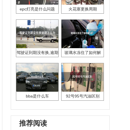
epc灯亮是什么问题
火花塞更换周期
驾驶证到期没有换,逾期
玻璃水冻住了如何解
怎么办??
决？
bba是什么车
92号95号汽油区别
推荐阅读