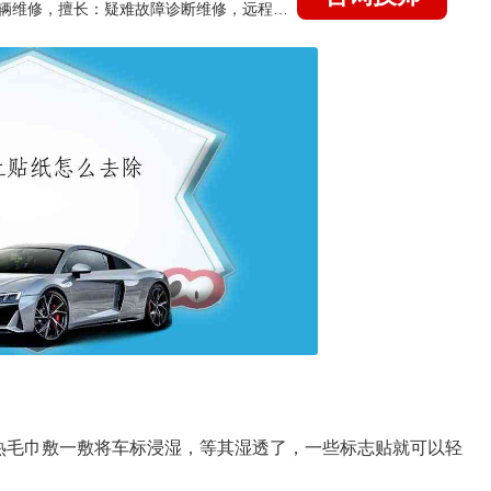
国家认证的汽车维修技师，15年德美日等各系车辆维修，擅长：疑难故障诊断维修，远程维修技术指导
热毛巾敷一敷将车标浸湿，等其湿透了，一些标志贴就可以轻