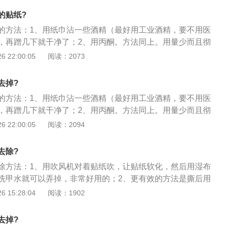
“柏油贴纸清除剂”，这种方法是更彻底的、更专业的。
的贴纸?
的方法：1、用纸巾沾一些酒精（最好用工业酒精，要不用医
，再蹭几下就干净了；2、用丙酮。方法同上。用量少而且彻
极迅速极容易地去掉这些残留的胶质，比洒精更好使。以上这
 22:00:05
阅读：2073
是所有方法中效果最佳的；3、用洗甲水。用法也跟酒精丙酮
错。洗甲水不要求质量，好的或一般的都行，只要能洗掉指甲
去掉?
、用护手霜。先把表面的印制品撕掉，然后再把护手霜挤一些
的方法：1、用纸巾沾一些酒精（最好用工业酒精，要不用医
大拇指搓，搓一会儿就能把粘的残胶都搓下来。就是慢一点
，再蹭几下就干净了；2、用丙酮。方法同上。用量少而且彻
脂类物质，其性质与胶类不相容。除胶就是用它这个特性。
极迅速极容易地去掉这些残留的胶质，比洒精更好使。以上这
 22:00:05
阅读：2094
是所有方法中效果最佳的；3、用洗甲水。用法也跟酒精丙酮
错。洗甲水不要求质量，好的或一般的都行，只要能洗掉指甲
去除?
、用护手霜。先把表面的印制品撕掉，然后再把护手霜挤一些
除方法：1、用吹风机对着贴纸吹，让贴纸软化，然后用湿布
大拇指搓，搓一会儿就能把粘的残胶都搓下来。就是慢一点
洗甲水就可以弄掉，非常好用的；2、更有效的方法是撕后用
脂类物质，其性质与胶类不相容。除胶就是用它这个特性。
撕了过后，用香蕉水或者汽油；4、用煤油、醋“渗透”贴纸，然
 15:28:04
阅读：1902
这个要用劲）；5、对于超顽固的胶：去买「贴纸清除剂」，
“柏油贴纸清除剂”，这种方法是更彻底的、更专业的。
去掉?