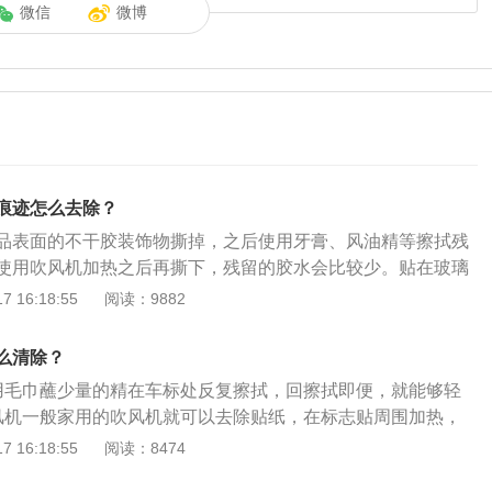
微信
微博
痕迹怎么去除？
品表面的不干胶装饰物撕掉，之后使用牙膏、风油精等擦拭残
使用吹风机加热之后再撕下，残留的胶水会比较少。贴在玻璃
：1、先将贴在玻璃或商品表面的不干胶装饰物撕掉,用温水(冬
 16:18:55
阅读：9882
湿透,在不干胶痕迹处反复擦拭两遍;再用温湿毛巾打上肥皂,在
遍;然后用清洁的温湿毛巾将肥皂沫擦净,不干胶痕迹就被去掉
么清除？
匀的涂抹在不干胶的表面,稍微呆一会儿,然后用柔软的抹布擦,有
用毛巾蘸少量的精在车标处反复擦拭，回擦拭即便，就能够轻
比较牢固,就在一次没清除掉的痕迹上再涂抹牙膏,方法依旧,就
风机一般家用的吹风机就可以去除贴纸，在标志贴周围加热，
干胶了.其原理就是牙膏里含有甘油,是很好的溶合剂,可以溶解
除贴纸，很方便。3风油精其实像风油精、白醋、清洁剂这些
 16:18:55
阅读：8474
外很多化妆品里也含有甘油,也可以用到清除不干胶上。3、再有:
纸也有很不错的去除效果，但是最好都用毛巾来进行擦拭。
于玻璃、地面砖等硬底面;用酒精擦,适合于玻璃、地面砖、衣物