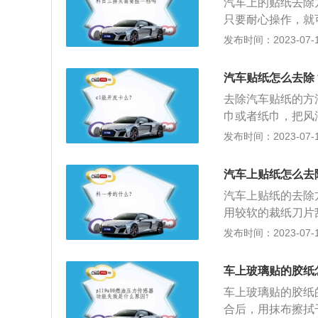
汽车上的贴纸去除
只要耐心操作，就
喷涂在胶面上，稍
发布时间：2023-07-17
纸是一种特殊的纸
装方式，人们日渐
汽车贴纸怎么去除
一丝温情，使它日
去除汽车贴纸的方
巾或者纸巾，把风
以擦掉贴纸，而且
发布时间：2023-07-17
透明膜的话，可以
慢慢的刮掉残留的
汽车上贴纸怎么去
刮，否则会把挡风
汽车上贴纸的去除
把难以撕掉的年检
用较软的裁纸刀片
会损坏车膜。4、
精、酒精或柴油，
发布时间：2023-07-17
擦掉。5、清洁剂
用是：1、美化车
车。
事故发生；3、防
车上玻璃贴的胶纸
5、反射光线引起
车上玻璃贴的胶纸
合后，用抹布擦拭