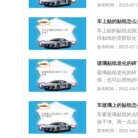
均匀涂抹在胶纸上
发布时间：2023-07-17
热清洗剂，其会在
1、使用汽车专用
车上贴的贴纸怎么
4、定期清除汽车
车上贴的贴纸去除
待贴纸的背胶软化
精，擦拭贴纸表面
发布时间：2023-07-17
专门的粘胶去除剂
璃要慎用。去除汽
玻璃贴纸老化的碎
胶残留部位擦拭就
玻璃贴纸老化的碎
油清洗剂。
痕；也可以用热的
容易去除了。还有
发布时间：2022-04-10
用，用软布蘸取双
纸即可。为了防止
车玻璃上的贴纸怎
璃上，然后再将玻
车窗玻璃贴纸的去
抹干净。用一点点
红花油擦拭；3、
发布时间：2021-04-26
后用布抹干净。（