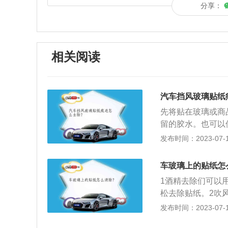
分享：
相关阅读
汽车挡风玻璃贴纸
先将贴在玻璃或商
留的胶水。也可以
上的贴纸怎么去除
发布时间：2023-07-17
季应用热水)把毛巾
痕迹处反复擦拭几
车玻璃上的贴纸怎
了。2、用牙膏均
1酒精去除们可以
时候不干胶比较多,
松去除贴纸。2吹
可以去掉头疼的不
一会就能够轻易去
发布时间：2023-07-17
不干胶的成分,另
家用物品，对于贴
用笔纸刀刮,适合