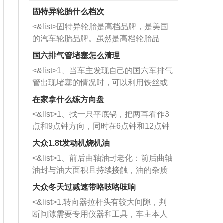
固特异轮胎什么档次
<&list>固特异轮胎是高档品牌，是美国
的汽车轮胎品牌。虽然是高档轮胎品
牌，但是中高低端的轮胎都有生产，这
国六排气管堵塞怎么清理
也是为了更好的开拓市场。
<&list>1、当车主发现自己的国六车排气
管出现堵塞的情况时，可以利用铁丝或
者是细棍，直接将杂物给取出来，如果
在家拿什么练方向盘
堵塞情况比较严重，也可以采取应急措
<&list>1、找一只平底锅，把两耳看作3
施。 <&list>2、直接利用木棍将所有的
点和9点钟方向，同时在6点钟和12点钟
杂物推到排气管里面的位置处，然后将
方向做一个标记。 <&list>2、双手握住
三元催化器拆解开，就可以将堵塞的东
大众1.8t发动机烧机油
平底锅两耳，然后往左打半圈、一圈、
西取出来。但如果是因为积碳过多引起
<&list>1、前后曲轴油封老化：前后曲轴
一圈半的练习，往右同样也要打相同的
的堵塞，就需要将三元催化器泡在草酸
油封与油大面积且持续接触，油的杂质
圈数。 <&list>3、最后强调要反复练
中进行清洗。 <&list>3、也可以利用清
和发动机内持续温度变化使其密封效果
习，这样就可以形成肌肉记忆，在真实
大众冬天过减速带咯吱咯吱响
洗剂对堵塞的情况得到解决，将清洗剂
逐渐减弱，导致渗油或漏油。<&list>2、
驾驶车辆时，不需要记忆也能打好方
放在燃油箱中，与燃油混合后，车辆启
<&list>1.转向器拉杆头有较大间隙，判
活塞间隙过大：积碳会使活塞环与缸体
向。
动时，就可以和汽油一起进入到燃烧
断间隙需要专用仪器和工具，车主本人
的间隙扩大，导致机油流入燃烧室中，