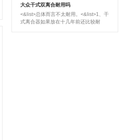
室，最后形成废气排出，就可以让三元
无法制作，需要将车辆送到修理厂或4s
造成烧机油。<&list>3、机油粘度。使用
大众干式双离合耐用吗
催化器得到清洗，排气管堵塞的情况就
店；<&list>2.车辆半轴套管防尘罩破
机油粘度过小的话，同样会有烧机油现
<&list>总体而言不太耐用。<&list>1、干
能够得到解决。
裂，破裂后会出现漏油现象，使半轴磨
象，机油粘度过小具有很好的流动性，
式离合器如果放在十几年前还比较耐
损严重，磨损的半轴容易损坏，产生异
容易窜入到气缸内，参与燃烧。<&list>
用，但是由于现在的汽车发动机动力输
响；<&list>3.稳定器的转向胶套和球头
4、机油量。机油量过多，机油压力过
出越来越高，使得干式离合器散热不足
老化，一般是使用时间过长造成的。解
大，会将部分机油压入气缸内，也会出
的缺陷也逐渐暴露出来。<&list>2、由于
决方法是更换新的质量好的转向橡胶套
现烧机油。<&list>5、机油滤清器堵塞：
干式双离合的工作环境暴露在空气中，
和球头。
会导致进气不畅，使进气压力下降，形
而离合器的散热也是通离合器罩上面的
成负压，使机油在负压的情况下吸入燃
几个小孔来进行散热。但是在行驶过程
烧室引起烧机油。<&list>6、正时齿轮或
中变速箱需要换挡，就不得不使得离合
链条磨损：正时齿轮或链条的磨损会引
器频繁工作。<&list>3、长时间的低速行
起气阀和曲轴的正时不同步。由于轮齿
驶以及过于频繁的启停，导致离合器的
或链条磨损产生的过量侧隙，使得发动
温度不断升高，而低速行驶时空气流动
机的调节无法实现：前一圈的正时和下
效率不高，无法将离合器中的热量有效
一圈可能就不一样。当气阀和活塞的运
的带走，导致离合器内部的温度不断升
动不同步时，会造成过大的机油消耗。
高，加速离合器的磨损。
解决方法：更换正时齿轮或链条。<&list
>7、内垫圈、进风口破裂：新的发动机
设计中，经常采用各种由金属和其他材