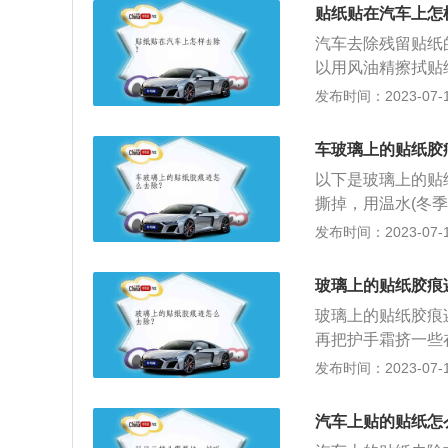
等;冷冻,不干胶经
贴纸贴在汽车上怎
汽车去除残留贴纸
以用风油精擦拭贴
一点牙膏擦拭，也
发布时间：2023-07-17
较锋利的东西去刮
拭，简单又实用，
车玻璃上的贴纸胶
不能直接喷在挡风
以下是玻璃上的贴
撕掉，用温水(冬
湿毛巾打上肥皂，
发布时间：2023-07-17
净，不干胶痕迹就
的抹布擦，有时候
玻璃上的贴纸胶痕
牙膏，就可以去掉
玻璃上的贴纸胶痕
剂，可以溶解不干
再把护手霜挤一些
干胶上。3、用笔
好用工业酒精，医
发布时间：2023-07-17
璃、地面砖、衣物
方法同上。用量少
用酒精、刮擦等方
好。
汽车上贴的贴纸怎