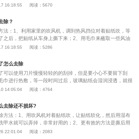
，胶纸被酒精侵蚀软化后擦拭即可；4、在胶纸上喷专用的隔
 16:18:55
阅读：5670
短时间内融化，用布擦拭干净即可。车玻璃的保养方法是：
的玻璃水；2、汽车玻璃贴质量较好的太阳膜；3、上玻璃险；
去除？
玻璃的污垢；5、冬季户外停车时在前挡风玻璃盖上东西。
方法：1、利用家里的吹风机，调到热风挡位对着贴纸吹，等
了之后，把贴纸从车身上撕下来；2、用毛巾来蘸取一些风油
将贴纸涂均匀，等待一会就可以直接将贴纸撕下来；3、使用
 16:18:55
阅读：5286
喷涂在贴纸表面上，直接将贴纸撕下来，对于有贴防晒膜的玻
车背胶的方法：1、利用毛巾蘸取一些酒精浸湿，用毛巾在背
了怎么去除
可以去除；2、用橡皮擦将残留的背胶擦掉就可以；3、使用柏
了可以使用刀片慢慢轻轻的的刮掉，但是要小心不要留下刮
毛巾进行热敷，等一段时间过后，玻璃贴纸会湿润浸透，就很
一种方法就是用双氧水进行去除，双氧水具有软化粘胶的作
 14:05:04
阅读：4764
氧水反复对着进行擦拭，大概2分钟就软掉了，接下里揭掉贴
以后出现这种难清理的情况，车主可以购买静电贴提前粘在玻
么去除还不损坏?
璃纸贴在静电贴上，以后直接揭掉静电贴就可以了。
除方法：1、用吹风机对着贴纸吹，让贴纸软化，然后用湿布
洗甲水就可以弄掉，非常好用的；2、更有效的方法是撕后用
撕了过后，用香蕉水或者汽油；4、用煤油、醋“渗透”贴纸，然
 22:01:04
阅读：2083
这个要用劲）；5、对于超顽固的胶：去买「贴纸清除剂」，