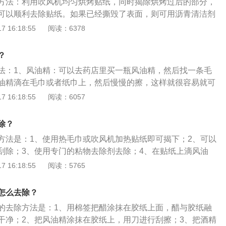
方法：利用吹风机均匀烘烤贴纸，同时揭除烘烤过后的部分，
可以顺利去除贴纸。如果已经撕毁了表面，则可用沥青清洁剂
后擦拭也能达到很好的效果。以下关于汽车贴纸介绍：汽车贴
 16:18:55
阅读：6378
张，分为雕刻型和印刷型。汽车贴纸正逐渐成为最为简便的改
采用个性化的文字、图案尽情张扬自己，也为冷冰冰的车增添
？
益成为服装之类的时尚潮流。
法：1、风油精：可以去药店里买一瓶风油精，然后找一条毛
油精滴在毛巾或者纸巾上，然后慢慢的擦，这样就很容易就可
也不会伤到汽车的挡风玻璃。2、牙膏：要是挡风玻璃上贴有
 16:18:55
阅读：6057
用一点牙膏，然后在贴纸的地方慢慢的反复擦一会，再用油卡
胶就可。切记刮的时候千万不能用刀片或者比较锋利的东西去
除？
玻璃刮花。3、酒精：找一条毛巾倒点酒精，轻轻松松就可以
方法是：1、使用热毛巾或吹风机加热贴纸即可揭下；2、可以
贴给擦掉。但是要注意的是，不能直接喷在挡风玻璃上，否则
刮除；3、使用专门的粘物去除剂去除；4、在贴纸上滴风油
吹风筒：可以拿家里的吹风机加热吹一下，会比较容易把贴纸
使用毛巾擦拭去除；5、使用肥皂水清洗去除。汽车贴纸的作
 16:18:55
阅读：5765
：家里有洗洁精或者肥皂，都可以用来清洗贴纸，而且还不伤
身，突出车身轮廓线；2、提醒其他车辆注意保持合适车距防止
止漆面受自然侵蚀，避免刮蹭造成漆面伤害；4、遮盖划痕；
怎么去除？
其他驾驶人注意提高行车安全系数。
的去除方法是：1、用棉签把醋涂抹在胶纸上面，醋与胶纸融
干净；2、把风油精涂抹在胶纸上，用刀进行刮擦；3、把酒精