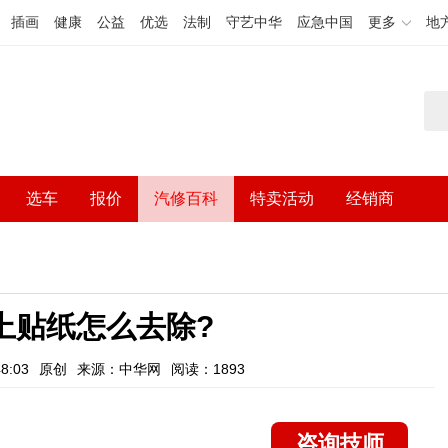
插画
健康
公益
优选
法制
守艺中华
应急中国
更多
地
选车
报价
汽修百科
特卖活动
经销商
上贴纸怎么去除?
8:03
原创
来源：中华网
阅读：1893
咨询技师