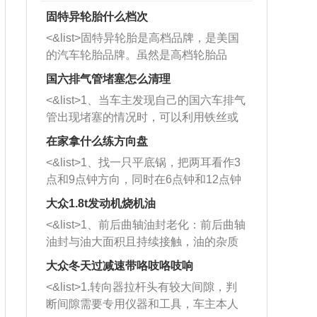
固特异轮胎什么档次
<&list>固特异轮胎是高档品牌，是美国
的汽车轮胎品牌。虽然是高档轮胎品
牌，但是中高低端的轮胎都有生产，这
国六排气管堵塞怎么清理
也是为了更好的开拓市场。
<&list>1、当车主发现自己的国六车排气
管出现堵塞的情况时，可以利用铁丝或
者是细棍，直接将杂物给取出来，如果
在家拿什么练方向盘
堵塞情况比较严重，也可以采取应急措
<&list>1、找一只平底锅，把两耳看作3
施。 <&list>2、直接利用木棍将所有的
点和9点钟方向，同时在6点钟和12点钟
杂物推到排气管里面的位置处，然后将
方向做一个标记。 <&list>2、双手握住
三元催化器拆解开，就可以将堵塞的东
大众1.8t发动机烧机油
平底锅两耳，然后往左打半圈、一圈、
西取出来。但如果是因为积碳过多引起
<&list>1、前后曲轴油封老化：前后曲轴
一圈半的练习，往右同样也要打相同的
的堵塞，就需要将三元催化器泡在草酸
油封与油大面积且持续接触，油的杂质
圈数。 <&list>3、最后强调要反复练
中进行清洗。 <&list>3、也可以利用清
和发动机内持续温度变化使其密封效果
习，这样就可以形成肌肉记忆，在真实
大众冬天过减速带咯吱咯吱响
洗剂对堵塞的情况得到解决，将清洗剂
逐渐减弱，导致渗油或漏油。<&list>2、
驾驶车辆时，不需要记忆也能打好方
放在燃油箱中，与燃油混合后，车辆启
<&list>1.转向器拉杆头有较大间隙，判
活塞间隙过大：积碳会使活塞环与缸体
向。
动时，就可以和汽油一起进入到燃烧
断间隙需要专用仪器和工具，车主本人
的间隙扩大，导致机油流入燃烧室中，