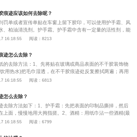
纸也有很不错的去除效果，但是最好都用毛巾来进行擦拭。
蘸清水，多擦拭一两次就可以。4、可以将汽车玻璃水倒在挡
清洁海绵擦拭油膜来去除。
胶痕迹应该如何去除呢？
到罚单或者宣传单贴在车窗上留下胶印，可以使用护手霜、风
水、柏油清洗剂。护手霜。护手霜中含有一定量的活性剂，能
胶贴纸和车窗表面，具有润湿溶解的作用，从而去除不干胶贴
 16:18:55
阅读：8213
清除。风油精可以使不干胶软化，涂上等待片刻用湿毛巾擦干
外还可以使用用酒精、双氧水、柏油清洗剂，而柏油清洗剂还可
痕迹怎么去除？
痕迹。 玻璃上的贴纸胶痕迹这么去除，你明白了吧？
纸的去除方法：1、先将贴在玻璃或商品表面的不干胶装饰物
季饮用热水)把毛巾湿透，在不干胶痕迹处反复擦拭两遍；再用
在痕迹处反复擦拭几遍；然后用清洁的温湿毛巾将肥皂沫擦
 16:18:55
阅读：6813
被去掉。2、用牙膏均匀地涂抹在不干胶的表面，然后用柔软
不干胶比较多，比较牢固，就在一次没清除掉的痕迹上再涂抹
迹怎么去除？
头疼的不干胶，其原理就是牙膏里含有甘油，是很好的溶合
迹去除方法如下：1、护手霜：先把表面的印制品撕掉，然后
胶的成分，另外很多化妆品里也含有甘油，也可以用到清除不
在上面，慢慢地用大拇指搓。2、酒精：用纸巾沾一些酒精(最
刀刮，适合于玻璃、地面砖等硬底面；用酒精擦拭，适合于玻
用酒精效果相对较差)擦拭，再用湿毛巾擦拭即可。3、丙酮：
 16:18:55
阅读：6799
等；冷冻，不干胶经冷冻后发硬，即可直接撕掉，适合于不宜
而且彻底，其可迅速地去掉这些残留的胶质，比酒精效果更
法。