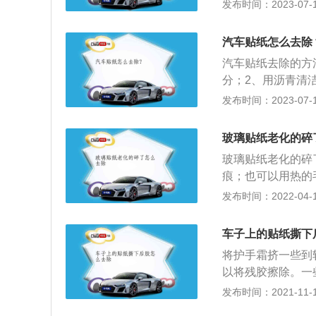
璃；6、晚上停车
发布时间：2023-07-17
2、降低风阻和导
用专用或合适的雨
汽车贴纸怎么去除
璃水。
汽车贴纸去除的方
分；2、用沥青清
上，然后慢慢擦即
发布时间：2023-07-17
用油卡慢慢的刮掉
纸、改装贴纸和个
玻璃贴纸老化的碎
所以，通常使用的材
玻璃贴纸老化的碎
痕；也可以用热的
容易去除了。还有
发布时间：2022-04-10
用，用软布蘸取双
纸即可。为了防止
车子上的贴纸撕下
璃上，然后再将玻
将护手霜挤一些到
以将残胶擦除。一
护手霜一般家庭都
发布时间：2021-11-10
含有一定量的表面