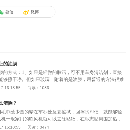
微信
微博
上的油膜
膜的方式：1、如果是轻微的脏污，可不用车身清洁剂，直接
能够擦干净。但如果玻璃上附着的是油膜，用普通的方法很难
动用清除油膜专用的玻璃清洁剂来擦拭，它的作用是能够使油
 16:18:55
阅读：1036
。在使用之前，最好先清洁车窗，否则清洗效果会打折扣。玻
后，就像打蜡一样会变白，只要用柔软的布将它拭去即可。
么清除？
的清洁作用，把每天都要用的牙膏准备好，然后找一个废旧的
用毛巾蘸少量的精在车标处反复擦拭，回擦拭即便，就能够轻
牙刷上，然后沿着挡风玻璃刷一刷，再用湿布一擦也可以。
风机一般家用的吹风机就可以去除贴纸，在标志贴周围加热，
纸巾贴覆盖在挡风玻璃上，然后喷洒洗洁精水，再放置一会
除贴纸，很方便。3风油精其实像风油精、白醋、清洁剂这些
 16:18:55
阅读：8474
不会滴得到处都是，且油垢会全部浮上来。只要将卫生纸撕