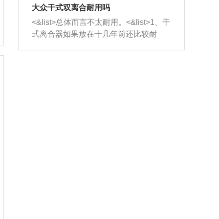
室，最后形成废气排出，就可以让三元
无法制作，需要将车辆送到修理厂或4s
造成烧机油。<&list>3、机油粘度。使用
大众干式双离合耐用吗
催化器得到清洗，排气管堵塞的情况就
店；<&list>2.车辆半轴套管防尘罩破
机油粘度过小的话，同样会有烧机油现
<&list>总体而言不太耐用。<&list>1、干
能够得到解决。
裂，破裂后会出现漏油现象，使半轴磨
象，机油粘度过小具有很好的流动性，
式离合器如果放在十几年前还比较耐
损严重，磨损的半轴容易损坏，产生异
容易窜入到气缸内，参与燃烧。<&list>
用，但是由于现在的汽车发动机动力输
响；<&list>3.稳定器的转向胶套和球头
4、机油量。机油量过多，机油压力过
出越来越高，使得干式离合器散热不足
老化，一般是使用时间过长造成的。解
大，会将部分机油压入气缸内，也会出
的缺陷也逐渐暴露出来。<&list>2、由于
决方法是更换新的质量好的转向橡胶套
现烧机油。<&list>5、机油滤清器堵塞：
干式双离合的工作环境暴露在空气中，
和球头。
会导致进气不畅，使进气压力下降，形
而离合器的散热也是通离合器罩上面的
成负压，使机油在负压的情况下吸入燃
几个小孔来进行散热。但是在行驶过程
烧室引起烧机油。<&list>6、正时齿轮或
中变速箱需要换挡，就不得不使得离合
链条磨损：正时齿轮或链条的磨损会引
器频繁工作。<&list>3、长时间的低速行
起气阀和曲轴的正时不同步。由于轮齿
驶以及过于频繁的启停，导致离合器的
或链条磨损产生的过量侧隙，使得发动
温度不断升高，而低速行驶时空气流动
机的调节无法实现：前一圈的正时和下
效率不高，无法将离合器中的热量有效
一圈可能就不一样。当气阀和活塞的运
的带走，导致离合器内部的温度不断升
动不同步时，会造成过大的机油消耗。
高，加速离合器的磨损。
解决方法：更换正时齿轮或链条。<&list
>7、内垫圈、进风口破裂：新的发动机
设计中，经常采用各种由金属和其他材