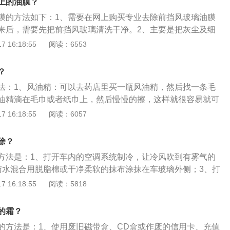
上的油膜？
膜的方法如下：1、需要在网上购买专业去除前挡风玻璃油膜
来后，需要先把前挡风玻璃清洗干净。2、主要是把灰尘及细
，再放一些清水在挡风玻璃上，使用去除油膜的清洁剂和干净
 16:18:55
阅读：6553
行擦拭。3、直到擦拭到没有油性、油雾的时候即可，再使用
，擦干挡风玻璃就可以去除油性及油雾。4、到汽车美容店进
？
。
法：1、风油精：可以去药店里买一瓶风油精，然后找一条毛
油精滴在毛巾或者纸巾上，然后慢慢的擦，这样就很容易就可
也不会伤到汽车的挡风玻璃。2、牙膏：要是挡风玻璃上贴有
 16:18:55
阅读：6057
用一点牙膏，然后在贴纸的地方慢慢的反复擦一会，再用油卡
胶就可。切记刮的时候千万不能用刀片或者比较锋利的东西去
除？
玻璃刮花。3、酒精：找一条毛巾倒点酒精，轻轻松松就可以
方法是：1、打开车内的空调系统制冷，让冷风吹到有雾气的
贴给擦掉。但是要注意的是，不能直接喷在挡风玻璃上，否则
与水混合用脱脂棉或干净柔软的抹布涂抹在车玻璃外侧；3、打
吹风筒：可以拿家里的吹风机加热吹一下，会比较容易把贴纸
室内空气进行对流；4、安装车窗加热除雾功能。汽车玻璃有
 16:18:55
阅读：5818
：家里有洗洁精或者肥皂，都可以用来清洗贴纸，而且还不伤
汽车玻璃温度低于露点温度；2、车内外温差较大。汽车玻璃的
挡雨，隔音降噪；2、降低风阻和导流；3、保护车上人员人身
的霜？
的方法是：1、使用废旧磁带盒、CD盒或作废的信用卡、充值