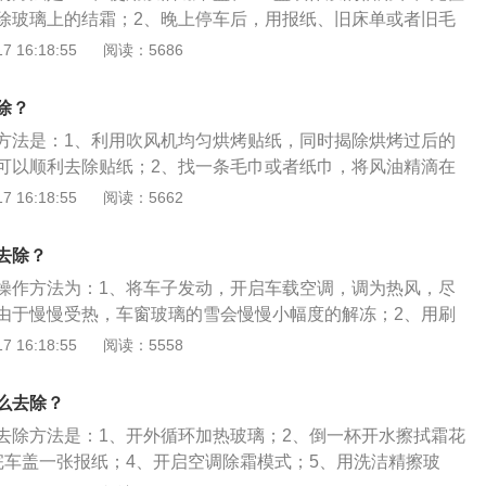
除玻璃上的结霜；2、晚上停车后，用报纸、旧床单或者旧毛
覆盖住，早上把覆盖物揭去，避免风挡玻璃上有结霜现象；
 16:18:55
阅读：5686
车门打开通风，使车内的温度降至与车外温度一致；4、启动车
温度调到最高，打开前挡风玻璃除霜，后视镜加热功能，后挡
除？
方法是：1、利用吹风机均匀烘烤贴纸，同时揭除烘烤过后的
可以顺利去除贴纸；2、找一条毛巾或者纸巾，将风油精滴在
慢慢擦拭即可，不会有伤车情况；3、在贴纸的地方涂上牙
 16:18:55
阅读：5662
复擦拭，再用油卡刮掉残留的胶即可；4、找一条毛巾倒上酒
可以去除；5、将沥青清洁剂喷在有贴纸的地方，用毛巾擦
去除？
一下即可。
操作方法为：1、将车子发动，开启车载空调，调为热风，尽
由于慢慢受热，车窗玻璃的雪会慢慢小幅度的解冻；2、用刷
，如果出现结冰，残留的冰渣用专用的冰雪铲或者塑料刮片刮
 16:18:55
阅读：5558
有的积雪除尽，方可启用雨刮器。错误的做法是：1、习惯性
天气寒冷时会对雨刮器造成损害；2、用热水去浇，这样会因
么去除？
，很大几率使车窗玻璃爆裂。
去除方法是：1、开外循环加热玻璃；2、倒一杯开水擦拭霜花
完车盖一张报纸；4、开启空调除霜模式；5、用洗洁精擦玻