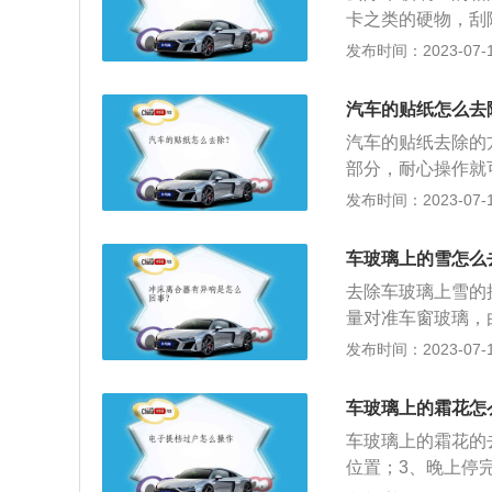
卡之类的硬物，刮
巾把前后风挡玻璃
发布时间：2023-07-17
3、停车后将两侧
辆发动机，将空调
汽车的贴纸怎么去
风玻璃加热功能。
汽车的贴纸去除的
部分，耐心操作就
毛巾或者纸巾上，
发布时间：2023-07-17
膏，用纸巾慢慢反
精，反复擦几下就
车玻璃上的雪怎么
试，再用清水清洗
去除车玻璃上雪的
量对准车窗玻璃，
子或毛巾把雪清除
发布时间：2023-07-17
掉，等到车窗处所
的打开雨刮器，在
车玻璃上的霜花怎
为热胀冷缩的原因
车玻璃上的霜花的
位置；3、晚上停