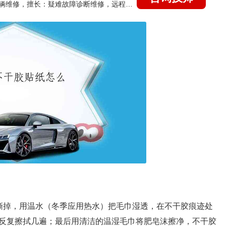
国家认证的汽车维修技师，15年德美日等各系车辆维修，擅长：疑难故障诊断维修，远程维修技术指导
撕掉，用温水（冬季应用热水）把毛巾湿透，在不干胶痕迹处
反复擦拭几遍；最后用清洁的温湿毛巾将肥皂沫擦净，不干胶