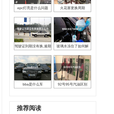
epc灯亮是什么问题
火花塞更换周期
驾驶证到期没有换,逾期
玻璃水冻住了如何解
怎么办??
决？
bba是什么车
92号95号汽油区别
推荐阅读