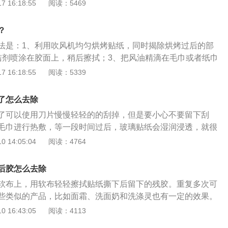
前去除车内热气。车玻璃的作用：1、遮风挡雨，隔音降噪；
 16:18:55
阅读：5469
流；3、保护车上人员人身安全。车玻璃的保养方法是：1、使
刮片，并及时更换；2、保持前挡清洁；3、使用汽车专用的玻
？
法是：1、利用吹风机均匀烘烤贴纸，同时揭除烘烤过后的部
洁剂喷涂在胶面上，稍后擦拭；3、把风油精滴在毛巾或者纸巾
可；4、用一点牙膏，在贴纸的地方慢慢的反复擦一会，然后
 16:18:55
阅读：5339
残留的胶即可。汽车贴纸是一种特殊的纸张，可以分为运动贴
性贴纸三类，汽车贴纸需要户外使用，要求能够防晒、防雨，
了怎么去除
料是PVC或者PET。
了可以使用刀片慢慢轻轻的的刮掉，但是要小心不要留下刮
毛巾进行热敷，等一段时间过后，玻璃贴纸会湿润浸透，就很
一种方法就是用双氧水进行去除，双氧水具有软化粘胶的作
 14:05:04
阅读：4764
氧水反复对着进行擦拭，大概2分钟就软掉了，接下里揭掉贴
以后出现这种难清理的情况，车主可以购买静电贴提前粘在玻
后胶怎么去除
璃纸贴在静电贴上，以后直接揭掉静电贴就可以了。
软布上，用软布轻轻擦拭贴纸撕下后留下的残胶。重复多次可
些类似的产品，比如面霜、洗面奶和洗涤灵也有一定的效果。
会有，比较容易获得。因为护手霜中含有大量的水，而水中又
 16:43:05
阅读：4113
活性剂。这种表面活性剂具有良好的润湿、渗透和溶解的能