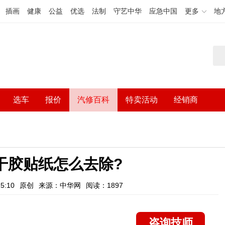
插画
健康
公益
优选
法制
守艺中华
应急中国
更多
地
选车
报价
汽修百科
特卖活动
经销商
干胶贴纸怎么去除?
5:10
原创
来源：中华网
阅读：1897
咨询技师