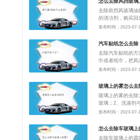
怎么去除风挡玻璃
去除前挡风玻璃油
的清洁剂，购买回
小的颗粒物品去除
发布时间：2023-07-17
的湿毛巾来回的进
清水清洗干净泡沫
汽车贴纸怎么去除
行专业的清洗即可
去除汽车贴纸的方
巾或者纸巾，把风
以擦掉贴纸，而且
发布时间：2023-07-17
透明膜的话，可以
慢慢的刮掉残留的
玻璃上的雾怎么去
刮，否则会把挡风
玻璃上的雾的去除
把难以撕掉的年检
玻璃；2、洗涤剂
会损坏车膜。4、
开天窗或玻璃，让
发布时间：2023-07-17
擦掉。5、清洁剂
雾的原因是：1、
车。
作用是：1、遮风
怎么去除车玻璃上
安全。
去除车玻璃上的霜