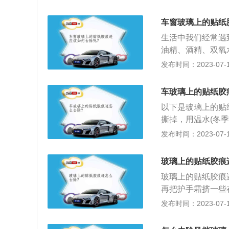
家用物品，对于贴
掉，再以干净的布
风玻璃上面，使用
车窗玻璃上的贴纸
生活中我们经常遇
油精、酒精、双氧
够快速渗透到不干
发布时间：2023-07-17
纸。风油精也可以
净即可。 除此之
车玻璃上的贴纸胶
以去除汽车的贴画
以下是玻璃上的贴
撕掉，用温水(冬
湿毛巾打上肥皂，
发布时间：2023-07-17
净，不干胶痕迹就
的抹布擦，有时候
玻璃上的贴纸胶痕
牙膏，就可以去掉
玻璃上的贴纸胶痕
剂，可以溶解不干
再把护手霜挤一些
干胶上。3、用笔
好用工业酒精，医
发布时间：2023-07-17
璃、地面砖、衣物
方法同上。用量少
用酒精、刮擦等方
好。