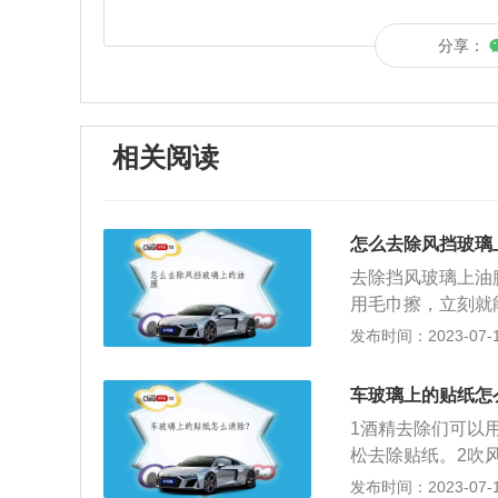
分享：
相关阅读
怎么去除风挡玻璃
去除挡风玻璃上油
用毛巾擦，立刻就
清除，这时，需要
发布时间：2023-07-17
膜不易附在玻璃上
璃清洁剂在干了之
车玻璃上的贴纸怎
2、牙膏具有很强
1酒精去除们可以
牙刷，把牙膏挤到
松去除贴纸。2吹
3、可将卫生纸或
一会就能够轻易去
发布时间：2023-07-17
儿，洗洁精水不但