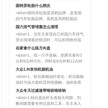
固特异轮胎什么档次
<&list>固特异轮胎是高档品牌，是美国
的汽车轮胎品牌。虽然是高档轮胎品
牌，但是中高低端的轮胎都有生产，这
国六排气管堵塞怎么清理
也是为了更好的开拓市场。
<&list>1、当车主发现自己的国六车排气
管出现堵塞的情况时，可以利用铁丝或
者是细棍，直接将杂物给取出来，如果
在家拿什么练方向盘
堵塞情况比较严重，也可以采取应急措
<&list>1、找一只平底锅，把两耳看作3
施。 <&list>2、直接利用木棍将所有的
点和9点钟方向，同时在6点钟和12点钟
杂物推到排气管里面的位置处，然后将
方向做一个标记。 <&list>2、双手握住
三元催化器拆解开，就可以将堵塞的东
大众1.8t发动机烧机油
平底锅两耳，然后往左打半圈、一圈、
西取出来。但如果是因为积碳过多引起
<&list>1、前后曲轴油封老化：前后曲轴
一圈半的练习，往右同样也要打相同的
的堵塞，就需要将三元催化器泡在草酸
油封与油大面积且持续接触，油的杂质
圈数。 <&list>3、最后强调要反复练
中进行清洗。 <&list>3、也可以利用清
和发动机内持续温度变化使其密封效果
习，这样就可以形成肌肉记忆，在真实
大众冬天过减速带咯吱咯吱响
洗剂对堵塞的情况得到解决，将清洗剂
逐渐减弱，导致渗油或漏油。<&list>2、
驾驶车辆时，不需要记忆也能打好方
放在燃油箱中，与燃油混合后，车辆启
<&list>1.转向器拉杆头有较大间隙，判
活塞间隙过大：积碳会使活塞环与缸体
向。
动时，就可以和汽油一起进入到燃烧
断间隙需要专用仪器和工具，车主本人
的间隙扩大，导致机油流入燃烧室中，