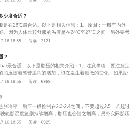
 16:18:55
阅读：7353
示的胎压，此为车辆生产厂在设计制造时所确定的能发挥车辆
，一般允许相差10%以内，如果低于标准值超过10%则属于缺
多少度合适？
标准值20%，则应尽快前往专业店检查原因，是否有损伤漏
般是在26℃最合适。以下是相关信息：1、原因：一般车内外
压过高，使轮胎与地面的接触面积减少，单位面积所承受的压
好。因为人体比较舒服的温度是在24℃至27°C之间，另外要考
易造成刹车失控，遇地面突起物或凹陷爆破，损害车的悬挂系
，室内外温差不宜大于5℃，如果车内外温差太大，就容易造成
 16:18:55
阅读：7121
危害。胎压过低，使轮胎与地面接触面积增加，行驶时胎内温
：温度设置过低，反而增加了空调负担，减弱了制冷效果。而
时，由于胎侧变形严重，内部的钢丝、帘布层老化加剧，从而
好，容易患头痛，这种常见的空调病，主要是因为室内外温差
并且使耗油量增加，轮胎寿命降低。
适？
的空调温度成为一门学问。
4bar最合适。以下是胎压的相关介绍：1、注意事项：要注意定
的胎压随着驾驶里程的增加，也在发生着细微的变化。如果胎
减少与地面的接触面积，导致制动距离增加，不利于安全行
 16:18:55
阅读：6969
驶过快或过久带来轮胎侧壁破裂甚至爆胎。2、调整胎压：随
，驾驶车速的加快，轮胎内部压力也会不断增高，所以，建议
？
以适当的降低些。相反，秋冬季节则可以适当的提高胎压值，
胀冷缩，胎压一般控制在2.3-2.4之间，不要超过2.5，若超过
量。
间行驶轮胎温度急剧持续增高，胎压也会随之增高，另外实际胎压
，很容易发生爆胎。相关介绍如下：1、适当调整胎压：在季
 16:18:55
阅读：6925
当调整胎压。胎压高，会一定程度上省油，但制动距离会变