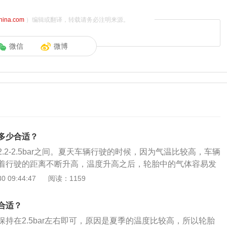
china.com
）编辑或翻译，转载请务必注明来源。
微信
微博
多少合适？
.2-2.5bar之间。夏天车辆行驶的时候，因为气温比较高，车辆
着行驶的距离不断升高，温度升高之后，轮胎中的气体容易发
的气压很容易上升，所以胎压升高，对于轮胎来说增加了爆胎
 09:44:47
阅读：1159
要关注轮胎的胎压，一旦发现胎压过高，要及时停车，还可以
要知道车辆行驶的过程中胎压太高的话，这样会导致地面和轮
合适？
，会加剧轮胎的磨损，所以很容易影响到刹车系统，容易出现
持在2.5bar左右即可，原因是夏季的温度比较高，所以轮胎
影响到驾乘人员的舒适度。