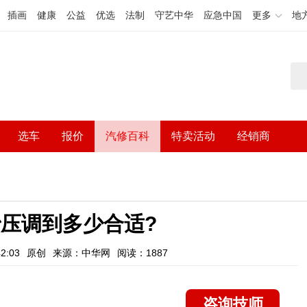
插画
健康
公益
优选
法制
守艺中华
应急中国
更多
地
选车
报价
汽修百科
特卖活动
经销商
压调到多少合适?
2:03
原创
来源：中华网
阅读：1887
咨询技师