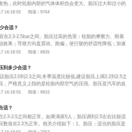
发热，此时轮胎内部的气体体积也会变大。胎压过大和过小的
大：胎压过大，高于标准胎压太多轮胎的摩擦力，附着力就会
 16:18:55
阅读：9764
果，导致方向盘震动，跑偏，使行驶的舒适性降低。同时加速
纹局部磨损，使轮胎寿命下降，车身的震动变大，间接会影响
多少合适？
命。胎压过小：胎压过小，低于标准胎压太多会增大轮胎与路
宜在2.3-2.5bar之间。胎压过高的危害：轮胎的摩擦力、附着
耗上升，也会造成方向盘很沉，易跑偏等不利驾乘安全的因
动效果；导致方向盘震动、跑偏，使行驶的舒适性降低；加速
胎各部位的运动量增大，过度的碾压造成轮胎的异常发热。
纹局部磨损，使轮胎寿命下降；车身的震动变大，间接会影响
 16:18:55
阅读：8826
命；会使轮胎帘线受到过度的伸张变形，胎体弹性下降，使汽
负荷增大；耐轧性能下降。当遇到路面的钉子、玻璃等尖锐物
压到多少合适？
胎内，冲击会产生内裂和爆破，造成爆胎。胎压过低的危害：
胎压2.0到2.3之间,冬季温度比较低,建议胎压上调2.2到2.5之
便会增大，油耗上升；造成方向盘很沉，易跑偏等不利驾乘安
压，严格意义上指的是轮胎内部空气的压强。胎压是汽车的血
各部位的运动量增大，过度的碾压造成轮胎的异常发热；使得
汽车的性能和动力有着至关重要的作用。胎压正常范围：轮胎
 16:18:55
阅读：8815
能降低，引发脱层或者帘线折断与轮辋之间产生过度的摩擦造
，这个一般不同的车型，相关的轮胎胎压的出厂规定也是有一
异常磨损；轮胎与地面的摩擦成倍增加，胎温急剧升高，轮胎
车为例，正常情况下，轮胎胎压保持在2.2到2.6的范围之内
降。车辆高速行驶，就可能导致爆胎；使胎体变形增大，胎侧
合适？
时产生屈挠运动，导致过度发热，促使橡胶老化，帘布层疲
2.3-2.5之间都正常。如果满座5人，胎压调到2.5左右比较适
会使轮胎接地面积增大，加速胎肩磨损。
压数值在2.3为正常。相关介绍如下：1、胎压：适当的胎压是
一部分。轮胎的标准胎压取决于其所安装的车辆，即在车辆门