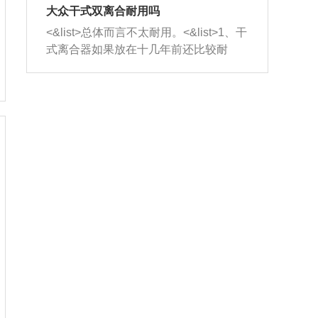
室，最后形成废气排出，就可以让三元
无法制作，需要将车辆送到修理厂或4s
造成烧机油。<&list>3、机油粘度。使用
大众干式双离合耐用吗
催化器得到清洗，排气管堵塞的情况就
店；<&list>2.车辆半轴套管防尘罩破
机油粘度过小的话，同样会有烧机油现
<&list>总体而言不太耐用。<&list>1、干
能够得到解决。
裂，破裂后会出现漏油现象，使半轴磨
象，机油粘度过小具有很好的流动性，
式离合器如果放在十几年前还比较耐
损严重，磨损的半轴容易损坏，产生异
容易窜入到气缸内，参与燃烧。<&list>
用，但是由于现在的汽车发动机动力输
响；<&list>3.稳定器的转向胶套和球头
4、机油量。机油量过多，机油压力过
出越来越高，使得干式离合器散热不足
老化，一般是使用时间过长造成的。解
大，会将部分机油压入气缸内，也会出
的缺陷也逐渐暴露出来。<&list>2、由于
决方法是更换新的质量好的转向橡胶套
现烧机油。<&list>5、机油滤清器堵塞：
干式双离合的工作环境暴露在空气中，
和球头。
会导致进气不畅，使进气压力下降，形
而离合器的散热也是通离合器罩上面的
成负压，使机油在负压的情况下吸入燃
几个小孔来进行散热。但是在行驶过程
烧室引起烧机油。<&list>6、正时齿轮或
中变速箱需要换挡，就不得不使得离合
链条磨损：正时齿轮或链条的磨损会引
器频繁工作。<&list>3、长时间的低速行
起气阀和曲轴的正时不同步。由于轮齿
驶以及过于频繁的启停，导致离合器的
或链条磨损产生的过量侧隙，使得发动
温度不断升高，而低速行驶时空气流动
机的调节无法实现：前一圈的正时和下
效率不高，无法将离合器中的热量有效
一圈可能就不一样。当气阀和活塞的运
的带走，导致离合器内部的温度不断升
动不同步时，会造成过大的机油消耗。
高，加速离合器的磨损。
解决方法：更换正时齿轮或链条。<&list
>7、内垫圈、进风口破裂：新的发动机
设计中，经常采用各种由金属和其他材