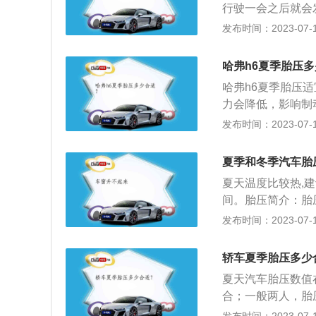
行驶一会之后就会
影响如下：胎压过
发布时间：2023-07-17
降低，影响制动效
轮胎胎面中央的花
哈弗h6夏季胎压
到其他零部件的寿
哈弗h6夏季胎压适
面的摩擦系数，油
力会降低，影响制
素。胎压不足使轮
轮胎胎面中央的花
发布时间：2023-07-17
到其他零部件的寿
车在行驶中受到的
夏季和冬季汽车胎
体时，很容易扎入
夏天温度比较热,建议
与路面的摩擦系数
间。胎压简介：胎
全的因素；使轮胎
压，胎压的高低对
发布时间：2023-07-17
帘线以及橡胶的功
胎压的标准值范围
成胎圈部位损伤，
定的偏差。以家用轿
变软，强度急剧下
轿车夏季胎压多少
就可以。
容易出现裂口，同
夏天汽车胎压数值在
劳，帘线折断，还
合；一般两人，胎
轮胎维护最重要的