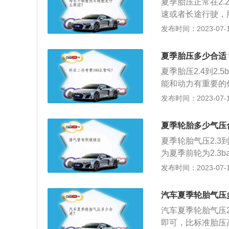
夏季胎压正常在2.
汽车在行驶中受到
速或者长途行驶，
物体时，很容易扎
物或凹陷爆破。胎
发布时间：2023-07-17
害：与路面的摩擦
果；导致方向盘震
乘安全的因素；使
部磨损，使轮胎寿
使得帘线以及橡胶
夏季胎压多少合适
会使轮胎帘线受到
擦造成胎圈部位损
夏季胎压2.4到2
增大；耐轧性能下
轮胎变软，强度急
能和动力有重要的
内，冲击会产生内
胎侧容易出现裂口
动效果；2、导致
发布时间：2023-07-17
疲劳，帘线折断，
磨损，使轮胎寿命
成方向盘发沉、易
夏季轮胎多少气压
异常发热。
夏季轮胎气压2.3
为夏季前轮为2.3ba
辆型号，款式不同
发布时间：2023-07-17
足，轮胎变形就会
扭曲变形，产生高
汽车夏季轮胎气压
弹性及吸震能力，
汽车夏季轮胎气压2
胎高速运转下也有
即可，比标准胎压高