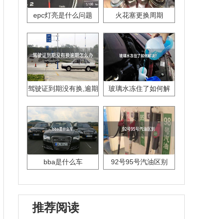
epc灯亮是什么问题
火花塞更换周期
驾驶证到期没有换,逾期
玻璃水冻住了如何解
怎么办??
决？
bba是什么车
92号95号汽油区别
推荐阅读