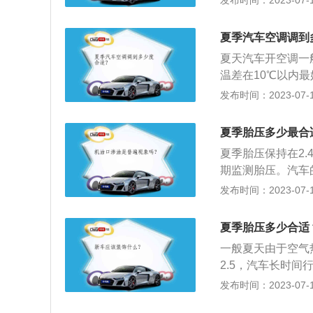
发布时间：2023-07-17
上或油箱盖上所标
最佳性能的标准值
夏季汽车空调调到
气状态；如果低于
夏天汽车开空调一
气。2、影响：胎
温差在10℃以内最
力、磨损剧增，容
虑当地的天气温度
发布时间：2023-07-17
统，乘坐不舒适等
空调病。2、危害
度不正常增加，同
长时间开空调也不
为爆胎埋下隐患，
夏季胎压多少最合
大造成，选择合适
夏季胎压保持在2.
期监测胎压。汽车
压过高，会让轮胎
发布时间：2023-07-17
驶。胎压过低，驾
着天气的不断炎热
夏季胎压多少合适
夏天的轮胎压力可
一般夏天由于空气热
以减少行驶的油耗
2.5，汽车长时
比之前高出几个点
发布时间：2023-07-17
节交替的时候要适