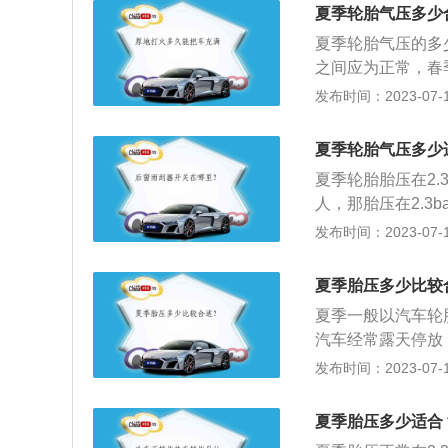
长，还容易磨胎。
夏季轮胎气压多少
压低，会使刹车距
夏季轮胎气压的多少
胎压更容易导致爆
之间应为正常，春季
能。即便没有此功
路面的温度逐步升
发布时间：2023-07-17
自己爱车的胎压。
为了安全，应该要
在路上行驶，如果
夏季轮胎气压多少
持在2.2千帕的胎
夏季轮胎胎压在2.
人，那胎压在2.3
左右。有关胎压的
发布时间：2023-07-17
强。在汽车保养上
那轮胎胎压则是汽
夏季胎压多少比较
用。2、气压是轮
夏季一般以汽车轮胎
使胎体变形增大，
汽车经常露天停放，
橡胶老化，帘布层
为国际GBT297
发布时间：2023-07-17
气压过高，会使轮
着力会降低，影响
受到的负荷增大，
速轮胎胎面中央的
损，并使耐轧性能
夏季胎压多少适合
响到其他零部件的