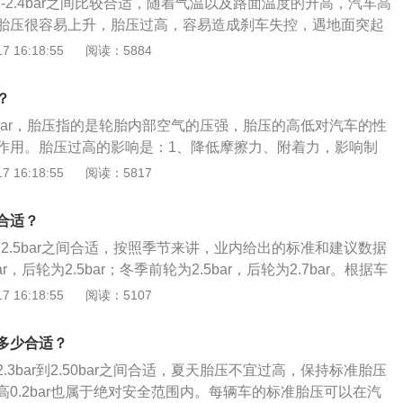
2-2.4bar之间比较合适，随着气温以及路面温度的升高，汽车高
的负荷增大；耐轧性能下降。当遇到路面的钉子、玻璃等尖锐
胎压很容易上升，胎压过高，容易造成刹车失控，遇地面突起
入胎内，冲击会产生内裂和爆破，造成爆胎。胎压过低的危
压过高的危害：轮胎的摩擦力、附着力会降低，影响制动效
 16:18:55
阅读：5884
系数便会增大，油耗上升；造成方向盘很沉，易跑偏等不利驾
动、跑偏，使行驶的舒适性降低；加速轮胎胎面中央的花纹局
轮胎各部位的运动量增大，过度的碾压造成轮胎的异常发热；
命下降；车身的震动变大，间接会影响到其他零部件的寿命；
的功能降低，引发脱层或者帘线折断与轮辋之间产生过度的摩
？
过度的伸张变形，胎体弹性下降，使汽车在行驶中受到的负荷
伤，异常磨损；轮胎与地面的摩擦成倍增加，胎温急剧升高，
.5bar，胎压指的是轮胎内部空气的压强，胎压的高低对汽车的性
降。当遇到路面的钉子、玻璃等尖锐物体时，很容易扎入胎
剧下降。车辆高速行驶，就可能导致爆胎；使胎体变形增大，
作用。胎压过高的影响是：1、降低摩擦力、附着力，影响制
裂和爆破，造成爆胎。
，同时产生屈挠运动，导致过度发热，促使橡胶老化，帘布层
方向盘震动、跑偏，降低行驶舒适性；3、加速胎面中央花纹的
 16:18:55
阅读：5817
还会使轮胎接地面积增大，加速胎肩磨损。
下降。胎压过低的影响是：1、增大与路面的摩擦系数；2、造
跑偏；3、轮胎各部位的运动量增大，过度的碾压造成轮胎的
合适？
到2.5bar之间合适，按照季节来讲，业内给出的标准和建议数据
r，后轮为2.5bar；冬季前轮为2.5bar，后轮为2.7bar。根据车
对于胎压数据也略有不同，但不会出入很大。如果轮胎气压不
 16:18:55
阅读：5107
加大，胎面两边胎纹会过度磨损，胎体因无法抵御地面压力会
温加速轮胎磨损，导致爆胎。轮胎气压过大会使轮胎过硬失去
多少合适？
导致抓地力变差，中央胎纹过度磨损会产生胎纹深度不均，轮
.3bar到2.50bar之间合适，夏天胎压不宜过高，保持标准胎压
可能因无法承受过度压力发生爆胎。
0.2bar也属于绝对安全范围内。每辆车的标准胎压可以在汽