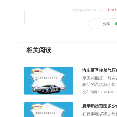
本文内容为中华网·汽车（
auto.
分享：
相关阅读
汽车夏季轮胎气压
夏天的胎压一般在2
轮胎的温度就会随
生膨胀，这样轮胎
发布时间：2023-10-30
的风险。夏天一定
采取降压的操作。
夏季胎压范围多少
胎的接触面积减少
在夏季建议将胎压保
失控的情况，还会