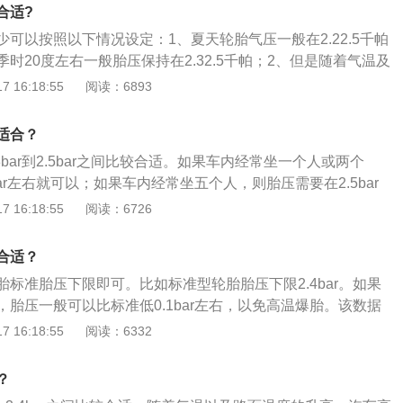
另外，胎压高容易导致让侧壁鼓包，尤其是上马路牙子时。胎
合适?
离变短、抓地力更好，缺点是油耗变高，加速感不强，而且低
可以按照以下情况设定：1、夏天轮胎气压一般在2.22.5千帕
胎发生。2、胎压监测：很多车上面本身就具备胎压监测功
时20度左右一般胎压保持在2.32.5千帕；2、但是随着气温及
能，现在也有很多简易的外置胎压监测的小工具，瞬间能知道
高，高速或者长途行驶，胎压很容易上升，且容易引发爆胎，
 16:18:55
阅读：6893
及时降压；3、夏天的路面温度可能达到60到70摄氏度，汽车
胎压过高，稍微碰到轮胎的薄弱处都很容易爆胎，所以汽车保
适合？
压比较好。
3bar到2.5bar之间比较合适。如果车内经常坐一个人或两个
bar左右就可以；如果车内经常坐五个人，则胎压需要在2.5bar
资料如下：1、胎压，严格意义上指的是轮胎内部空气的压
 16:18:55
阅读：6726
发动机是汽车的心脏，发动机的损坏将导致汽车生命的耗尽，
车的血压，胎压的高低对汽车的性能和动力有着至关重要的作
合适？
胎的命门，过高和过低都会缩短轮胎的使用寿命。气压过低会
标准胎压下限即可。比如标准型轮胎胎压下限2.4bar。如果
胎侧容易出现裂口，同时产生屈挠运动，导致过度发热，促使
胎压一般可以比标准低0.1bar左右，以免高温爆胎。该数据
疲劳，帘线折断，还会使轮胎接地面积增大，加速胎肩磨损；
8-2008标准的规定和要求。胎压过高的危害：轮胎的摩擦力、附
 16:18:55
阅读：6332
胎帘线受到过度的伸张变形，胎体弹性下降，使汽车在行驶中
制动效果；导致方向盘震动、跑偏，使行驶的舒适性降低；加
如遇冲击会产生内裂和爆破，同时气压过高还会加速胎冠磨
花纹局部磨损，使轮胎寿命下降；车身的震动变大，间接会影
下降。
？
寿命；会使轮胎帘线受到过度的伸张变形，胎体弹性下降，使