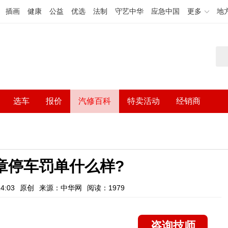
插画
健康
公益
优选
法制
守艺中华
应急中国
更多
地
选车
报价
汽修百科
特卖活动
经销商
章停车罚单什么样?
4:03
原创
来源：中华网
阅读：1979
咨询技师