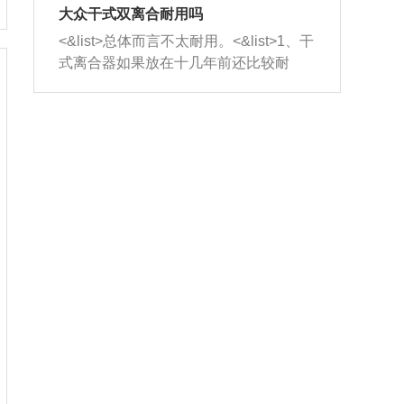
室，最后形成废气排出，就可以让三元
无法制作，需要将车辆送到修理厂或4s
造成烧机油。<&list>3、机油粘度。使用
大众干式双离合耐用吗
催化器得到清洗，排气管堵塞的情况就
店；<&list>2.车辆半轴套管防尘罩破
机油粘度过小的话，同样会有烧机油现
<&list>总体而言不太耐用。<&list>1、干
能够得到解决。
裂，破裂后会出现漏油现象，使半轴磨
象，机油粘度过小具有很好的流动性，
式离合器如果放在十几年前还比较耐
损严重，磨损的半轴容易损坏，产生异
容易窜入到气缸内，参与燃烧。<&list>
用，但是由于现在的汽车发动机动力输
响；<&list>3.稳定器的转向胶套和球头
4、机油量。机油量过多，机油压力过
出越来越高，使得干式离合器散热不足
老化，一般是使用时间过长造成的。解
大，会将部分机油压入气缸内，也会出
的缺陷也逐渐暴露出来。<&list>2、由于
决方法是更换新的质量好的转向橡胶套
现烧机油。<&list>5、机油滤清器堵塞：
干式双离合的工作环境暴露在空气中，
和球头。
会导致进气不畅，使进气压力下降，形
而离合器的散热也是通离合器罩上面的
成负压，使机油在负压的情况下吸入燃
几个小孔来进行散热。但是在行驶过程
烧室引起烧机油。<&list>6、正时齿轮或
中变速箱需要换挡，就不得不使得离合
链条磨损：正时齿轮或链条的磨损会引
器频繁工作。<&list>3、长时间的低速行
起气阀和曲轴的正时不同步。由于轮齿
驶以及过于频繁的启停，导致离合器的
或链条磨损产生的过量侧隙，使得发动
温度不断升高，而低速行驶时空气流动
机的调节无法实现：前一圈的正时和下
效率不高，无法将离合器中的热量有效
一圈可能就不一样。当气阀和活塞的运
的带走，导致离合器内部的温度不断升
动不同步时，会造成过大的机油消耗。
高，加速离合器的磨损。
解决方法：更换正时齿轮或链条。<&list
>7、内垫圈、进风口破裂：新的发动机
设计中，经常采用各种由金属和其他材