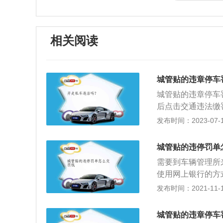
相关阅读
城管贴的违章停车
城管贴的违章停车
后点击交通违法缴
份证缴款；5、依
发布时间：2023-07-17
到缴款单号及金额
扣款方式后交罚款
城管贴的违停罚单
在场，交警会指出
需要到车辆管理所
拒绝驶离，驾驶的
使用网上银行的方
定处理日期处理。
发布时间：2021-11-10
理的方式和方法也
手续，处理车辆相
城管贴的违章停车
在15天之内去主