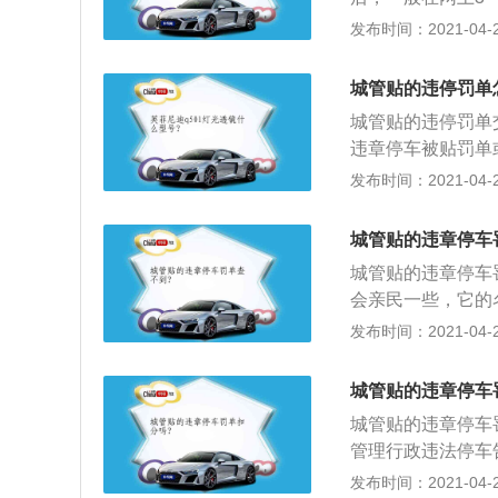
也不会增加处罚金
日。如果是现场被
发布时间：2021-04-26
当地的交警队接受
纳金，但滞纳金金
城管贴的违停罚单
车主可以在交通网
城管贴的违停罚单
的交警队接受处理
违章停车被贴罚单
个驾照的记分周期
时吸取教训，下次
发布时间：2021-04-26
计扣满12分的情况
一是交通警察（交
（城管局）发出的
城管贴的违章停车
机动车行驶证和违
城管贴的违章停车
以内主动处罚的要
会亲民一些，它的
力度也不会增加处
罚单的时候不要慌
发布时间：2021-04-26
协警上报给交警，
入系统的话，那么
城管贴的违章停车
的；2、城管贴的
城管贴的违章停车
而这个单子一般是
管理行政违法停车
需要很长一段时间
者人行道就很可能
发布时间：2021-04-26
的时间；3、但是