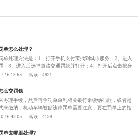
罚单怎么处理？
罚单处理方法是：1、打开手机支付宝找到城市服务；2、进入
罚；3、进入后选择道路交通罚款并打开；4、打开后点击按身
次输入身份证号码后点击查询缴款单；6、在弹出的界面可以看
 16:18:55
阅读：4921
，点击打开；7、输入手机号接收验证码，点击下一步，选择
即可。对违反道路交通安全法机动车停放规定的，如果驾驶人
怎么交罚钱
违法行为，并予以口头警告，令驾驶人立即驶离；如果驾驶人
来办理手续，然后再拿罚单单到相关银行来缴纳罚款，或者是
车辆妨碍其他车辆、行人通行的，交警会处以罚款。
式来缴纳，机动车辆被贴违停罚单需要注意，要在罚单上的指
机动车辆被交通警察贴罚单和城管贴罚单的效果是一样的，处
 16:43:05
阅读：4139
完全一样，携带处罚通知到当地的管理部门去办理缴纳罚款的
关的违章违法行为，一般在开具罚单之后都会有一个期限，是
罚单去哪里处理?
动缴纳罚款是没有违约金的，超过10天之后会收取一定的违约