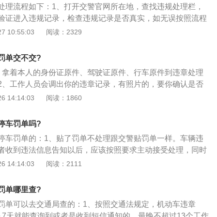
处理流程如下：1、打开交警官网所在地，查找违规处理栏，
验证进入违规记录，检查违规记录是否真实，如无误按照流程
理完后会有张处罚决定书显示，记好处罚决定书编号；2、一
 10:55:03
阅读：2329
由指定银行收取罚款，登录指定银行的手机银行，查找生活缴
，查找交警处罚栏，输入上一次在线处理的处罚决定号，完成
罚单交不交?
查看网站的位置是否开通了网上交通违规平台，以及当地收缴
、拿着本人的身份证原件、驾驶证原件、行车原件到违章处理
有开通网上罚款收缴功能。
2、工作人员会调出你的违章记录，有照片的，要你确认是否
是你的车辆，工作人员会给你打印处罚决定书；3、拿到处罚
 14:14:03
阅读：1860
银行交罚款，违章就算处理完毕；4、拿到处罚决定书后，必
款，否则，超过15天后，每天收取3%的滞纳金，但滞纳金的总
停车罚单吗?
额；5、有违章后要及时到违处大厅或者交警队及时处理，特
停车罚单的：1、贴了罚单不处理跟交警贴罚单一样。车辆违
要查一下违章情况，否则检车时发现有违章还是要先处理，然
者收到违法信息告知以后，应该按照要求主动接受处理，同时
6、检车的时间也要注意，不能到期不检，如果检车的期限错
量避免；2、一般情况下，机动车被贴罚单存在两种情况，一
 14:14:03
阅读：2111
款200元，扣3分的。
队）发出的违法停车处罚通知单，另一种是城市监察大队（城
停车处罚通知单；3、接受处罚时候，请带上违法停车的机动
罚单哪里查?
车驾驶员（或者经办人）的驾驶证。通知单上一般有15天以内
罚单可以去交通局查的：1、按照交通法规定，机动车违章
这个是可以不用担心的，超过时间接受处罚不会加大处罚力度
～7天就能查询到或者是收到短信通知的，最晚不超过13个工作