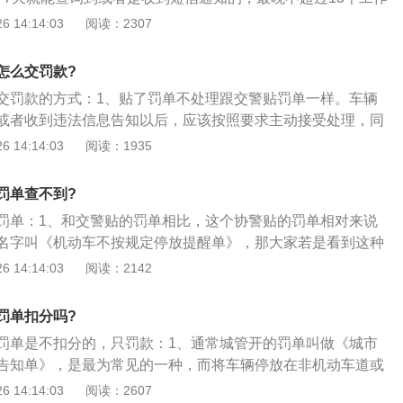
额。
交警查到并确认签字的，那车主需要在违章后的15日内去违章
 14:14:03
阅读：2307
处理；2、超过15天没有去接受处理的，每天需要交纳3%的滞
额不会超过原罚款数额的一倍；如果是电子眼监控拍照的话，
怎么交罚款?
站查询到违章记录后，可以在机动车年审前一个月内去违章地
交罚款的方式：1、贴了罚单不处理跟交警贴罚单一样。车辆
即可；3、不用15日内就去处理的，但要注意尽量不要超过一
或者收到违法信息告知以后，应该按照要求主动接受处理，同
，避免一个记分周期没有及时清零而导致在下一个记分周内累
尽量避免；2、一般情况下，机动车被贴罚单存在两种情况，
 14:14:03
阅读：1935
。
警队）发出的违法停车处罚通知单，另一种是城市监察大队
违法停车处罚通知单；3、接受处罚时候，请带上违法停车的
罚单查不到?
法停车驾驶员（或者经办人）的驾驶证。通知单上一般有15天
罚单：1、和交警贴的罚单相比，这个协警贴的罚单相对来说
求，这个是可以不用担心的，超过时间接受处罚不会加大处罚
名字叫《机动车不按规定停放提醒单》，那大家若是看到这种
罚金额。
张，也不要发脾气，因为它不一定会被罚款，其实这个是需要
 14:14:03
阅读：2142
然后交警再去审核是不是需要罚款，如果说这个交警并没有录
你的违章记录在网上就是查不到的，所以就不需要车主去处理
罚单扣分吗?
条就比较常见了，它叫做《城市管理行政违法停车告知单》，
罚单是不扣分的，只罚款：1、通常城管开的罚单叫做《城市
可以在人行横道上停放的一些车辆看到，不过这种违章记录是
告知单》，是最为常见的一种，而将车辆停放在非机动车道或
才能在网上看到，因为城管的系统和交警系统的同步需要一定
被贴罚单；2、虽然这种违章记录一般需要很长的一段时间才
 14:14:03
阅读：2607
这个罚单也有可能是伪造的，如果说你回拨罚单上的电话，对