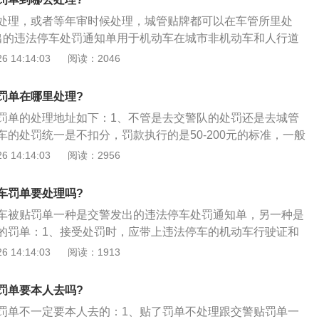
12分，所处罚款已经缴纳的，记分予以清除；记分虽未达到12
处理，或者等年审时候处理，城管贴牌都可以在车管所里处
缴纳的，记分转入下一记分周期；4、需要提示的是，无论是
出的违法停车处罚通知单用于机动车在城市非机动车和人行道
场处罚（即违法停车贴条、电子警察摄录等），只要交管部门
放规定作出的处罚；2、去城管局的处罚，违章停车的处罚统
 14:14:03
阅读：2046
行裁决，驾驶人就应该按照“处罚决定书”规定时间在15日内去
行的是50-200元的标准，一般情况下，都是150元的处罚金
会因逾期被加处罚款，同时，记分还可能会被转入下一个记分
下，第一时间赶到交警队或者城管局，找到执法的经办人，主
罚单在哪里处理?
接受处罚，一般会有从轻处罚50元的可能。
罚单的处理地址如下：1、不管是去交警队的处罚还是去城管
车的处罚统一是不扣分，罚款执行的是50-200元的标准，一般
0元的处罚金额；2、特殊情况下，第一时间赶到交警队或者城管
 14:14:03
阅读：2956
办人，主动承认错误，虚心接受处罚，一般会有从轻处罚50元
停车罚款20以上200以下罚款，每个城市处罚金额各不同，具体
车罚单要处理吗?
己城市具体罚款多少。违章停车有没有滞纳金？这个是视不同
车被贴罚单一种是交警发出的违法停车处罚通知单，另一种是
的罚款滞纳金是：违法行为接受简易处理程序后，要求在规定
的罚单：1、接受处罚时，应带上违法停车的机动车行驶证和
缴纳，当事人逾期未缴纳的，每日按罚款的3%加以处罚的罚
或经办人）的驾驶证；2、到违法大厅把证件交给工作人员，
 14:14:03
阅读：1913
一般是遇驾驶证挂钩的，与车辆无关。滞纳金产生的前提是公
工作人员打印处罚决定书，拿着决定书到指定银行交罚款即
出了行政处罚。
书一旦打印，必须在15日内交罚款，超过15天的，每天收取3%
罚单要本人去吗?
罚单不一定要本人去的：1、贴了罚单不处理跟交警贴罚单一