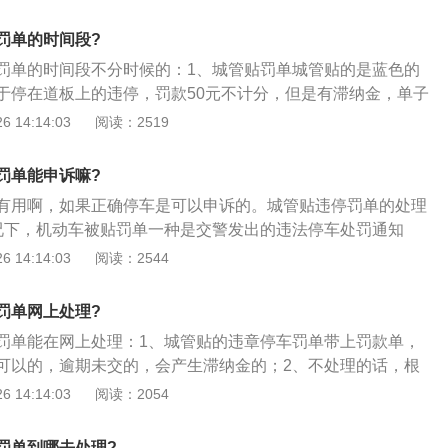
为城管与交警系统信息同步需要一定时间）；3、但是与交警
然后清除记录的话，那这百分之百就是骗人的。因为一般正规
效力，这种罚单通常都是罚款150元的。
着身份证、驾驶证、行驶证去交警大队处理的，并不会直接跟
罚单的时间段?
家以后一定要多多注意。
罚单的时间段不分时候的：1、城管贴罚单城管贴的是蓝色的
于停在道板上的违停，罚款50元不计分，但是有滞纳金，单子
址，应该是城管大楼，开罚单第二天才会受理，交罚款时携带
 14:14:03
阅读：2519
2、违法停车机动车驾驶人在现场，立即驶离的，不处罚机动
，处50元罚款机动车驾驶人在现场拒绝立即驶离的，处200元
罚单能申诉嘛?
动车停放、临时停车规定，驾驶人不在现场或者虽在现场但拒
有用啊，如果正确停车是可以申诉的。城管贴违停罚单的处理
其他车辆、行人通行的，公安机关交通管理部门及其交通警察
况下，机动车被贴罚单一种是交警发出的违法停车处罚通知
至不妨碍交通的地点或者公安机关交通管理部门指定的地点。
监察大队发出的罚单；2、接受处罚时，应带上违法停车的机
 14:14:03
阅读：2544
停车驾驶员（或经办人）的驾驶证；3、到违法大厅把证件交
违停信息后，工作人员打印处罚决定书，拿着决定书到指定银
罚单网上处理?
、处罚决定书一旦打印，必须在15日内交罚款，超过15天的，
罚单能在网上处理：1、城管贴的违章停车罚单带上罚款单，
纳金。
可以的，逾期未交的，会产生滞纳金的；2、不处理的话，根
违法行为处理程序规定》，到期不缴纳罚款的，每日按罚款数
 14:14:03
阅读：2054
，加处罚款总额不得超出罚款数额等规定，最高可加处1倍罚
《道路交通安全法实施条例》规定，机动车驾驶人在一个记分
罚单到哪去处理?