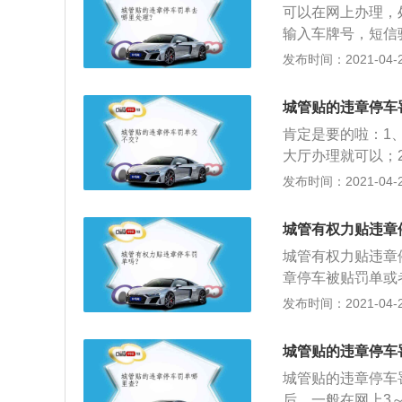
可以在网上办理，
金。
输入车牌号，短信
即可进行处理，处
发布时间：2021-04-27
般交通违章处理将
费栏，查找城市栏
城管贴的违章停车
收费；3、可以先
肯定是要的啦：1
的罚款指定银行没
大厅办理就可以；
是你的车辆，确认
发布时间：2021-04-26
决定书，到指定的
须在15日内缴罚
城管有权力贴违章
额不能超过罚款总
城管有权力贴违章
别是在车辆年审前
章停车被贴罚单或
后才能给你检车；
吸取教训，下次尽
发布时间：2021-04-26
过了再去检车，要罚
是交通警察（交警
管局）发出的违法
城管贴的违章停车
车行驶证和违法停
城管贴的违章停车
主动处罚的要求，
后，一般在网上3