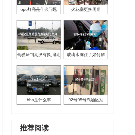
epc灯亮是什么问题
火花塞更换周期
驾驶证到期没有换,逾期
玻璃水冻住了如何解
怎么办??
决？
bba是什么车
92号95号汽油区别
推荐阅读