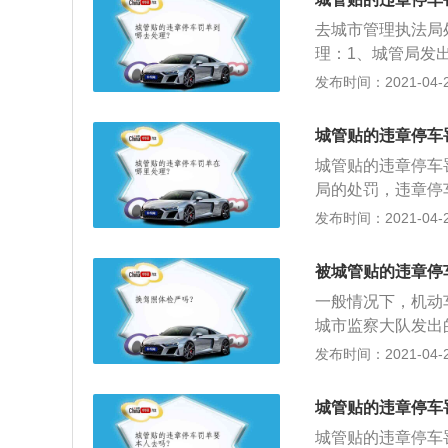
周期内记分未达到
去城市管理执法局
分，但尚有罚款未
理：1、城管局发
现场处罚还是非现
范围内违反车辆停
发布时间：2021-04-26
已对该违法行为进
一是不扣分，罚款执
缴纳罚款，否则就
额；3、特殊情况
周期。
城管贴的违章停车
动承认错误，虚心
城管贴的违章停车
局的处罚，违章停
情况下，都是15
发布时间：2021-04-26
局，找到执法的经
的可能；3、违章
被城管贴的违章停
可以查看最下方自
一般情况下，机动
的情况而定。所谓
城市监察大队发出
时间内到指定银行
违法停车驾驶员（
发布时间：2021-04-26
款。这里的滞纳金
确认违停信息后，
安机关交管部门作
可；3、处罚决定
城管贴的违章停车
的滞纳金。
城管贴的违章停车