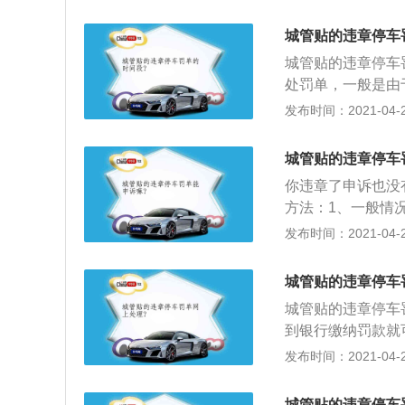
能在网上查到（因
方让你直接打款，
开得罚单具有同样
的罚单是需要你带
城管贴的违章停车
你说要钱，所以大
城管贴的违章停车
处罚单，一般是由
上会有交罚款的地
发布时间：2021-04-26
行驶证和身份证；
车驾驶人不在现场
城管贴的违章停车
罚款；3、违反机
你违章了申诉也没
绝立即驶离，妨碍
方法：1、一般情
可以将机动车拖移
单，另一种是城市
发布时间：2021-04-26
动车行驶证和违法
给工作人员，确认
城管贴的违章停车
行交罚款即可；4
城管贴的违章停车
每天收取3%的滞
到银行缴纳罚款就
据《道路交通安全
发布时间：2021-04-26
额的3%加处罚款
款；3、同时按照
城管贴的违章停车