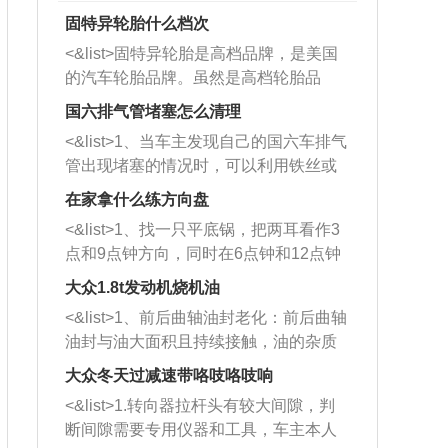
固特异轮胎什么档次
<&list>固特异轮胎是高档品牌，是美国
的汽车轮胎品牌。虽然是高档轮胎品
牌，但是中高低端的轮胎都有生产，这
国六排气管堵塞怎么清理
也是为了更好的开拓市场。
<&list>1、当车主发现自己的国六车排气
管出现堵塞的情况时，可以利用铁丝或
者是细棍，直接将杂物给取出来，如果
在家拿什么练方向盘
堵塞情况比较严重，也可以采取应急措
<&list>1、找一只平底锅，把两耳看作3
施。 <&list>2、直接利用木棍将所有的
点和9点钟方向，同时在6点钟和12点钟
杂物推到排气管里面的位置处，然后将
方向做一个标记。 <&list>2、双手握住
三元催化器拆解开，就可以将堵塞的东
大众1.8t发动机烧机油
平底锅两耳，然后往左打半圈、一圈、
西取出来。但如果是因为积碳过多引起
<&list>1、前后曲轴油封老化：前后曲轴
一圈半的练习，往右同样也要打相同的
的堵塞，就需要将三元催化器泡在草酸
油封与油大面积且持续接触，油的杂质
圈数。 <&list>3、最后强调要反复练
中进行清洗。 <&list>3、也可以利用清
和发动机内持续温度变化使其密封效果
习，这样就可以形成肌肉记忆，在真实
大众冬天过减速带咯吱咯吱响
洗剂对堵塞的情况得到解决，将清洗剂
逐渐减弱，导致渗油或漏油。<&list>2、
驾驶车辆时，不需要记忆也能打好方
放在燃油箱中，与燃油混合后，车辆启
<&list>1.转向器拉杆头有较大间隙，判
活塞间隙过大：积碳会使活塞环与缸体
向。
动时，就可以和汽油一起进入到燃烧
断间隙需要专用仪器和工具，车主本人
的间隙扩大，导致机油流入燃烧室中，