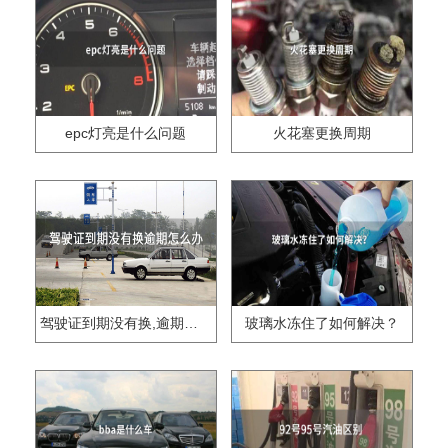
epc灯亮是什么问题
火花塞更换周期
驾驶证到期没有换,逾期怎么办??
玻璃水冻住了如何解决？