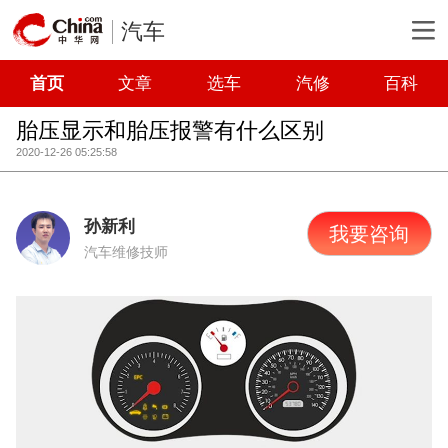
汽车
首页
文章
选车
汽修
百科
胎压显示和胎压报警有什么区别
2020-12-26 05:25:58
孙新利
我要咨询
汽车维修技师