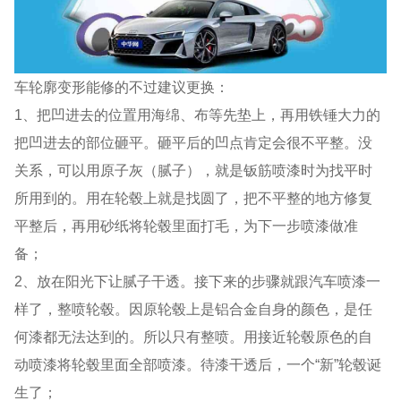
车轮廓变形能修的不过建议更换：
1、把凹进去的位置用海绵、布等先垫上，再用铁锤大力的
把凹进去的部位砸平。砸平后的凹点肯定会很不平整。没
关系，可以用原子灰（腻子），就是钣筋喷漆时为找平时
所用到的。用在轮毂上就是找圆了，把不平整的地方修复
平整后，再用砂纸将轮毂里面打毛，为下一步喷漆做准
备；
2、放在阳光下让腻子干透。接下来的步骤就跟汽车喷漆一
样了，整喷轮毂。因原轮毂上是铝合金自身的颜色，是任
何漆都无法达到的。所以只有整喷。用接近轮毂原色的自
动喷漆将轮毂里面全部喷漆。待漆干透后，一个“新”轮毂诞
生了；