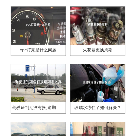
epc灯亮是什么问题
火花塞更换周期
驾驶证到期没有换,逾期怎么办??
玻璃水冻住了如何解决？