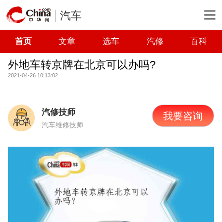
汽车
首页
文章
选车
汽修
百科
外地车转京牌在北京可以办吗?
2021-04-26 10:13:02
汽修技师
我要咨询
汽车维修技师