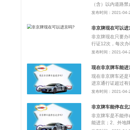
（含）以内道路禁
路（含）以内道路
发布时间：2021-04-26
外），须办理进京
入本市行政区域内
非京牌现在可以进
非京牌现在只要办
行证12次，每次
述范围；2、未办
发布时间：2021-04-26
级以上城市道路停
3、未办理进京通
现在非京牌车能进
定为“违反禁令标
现在非京牌车还是
进京通行证超过有
天数相应扣减当年
发布时间：2021-04-26
证超过有效期，进
法行为，由公安机
非京牌车能停在北
是却进入了六环内
非京牌车是不能停
扣除驾驶证的三分
能进京；2、外地
味着，在四个小时
行证，进京通行证