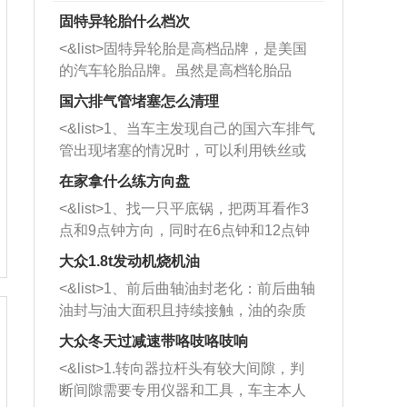
固特异轮胎什么档次
<&list>固特异轮胎是高档品牌，是美国
的汽车轮胎品牌。虽然是高档轮胎品
牌，但是中高低端的轮胎都有生产，这
国六排气管堵塞怎么清理
也是为了更好的开拓市场。
<&list>1、当车主发现自己的国六车排气
管出现堵塞的情况时，可以利用铁丝或
者是细棍，直接将杂物给取出来，如果
在家拿什么练方向盘
堵塞情况比较严重，也可以采取应急措
<&list>1、找一只平底锅，把两耳看作3
施。 <&list>2、直接利用木棍将所有的
点和9点钟方向，同时在6点钟和12点钟
杂物推到排气管里面的位置处，然后将
方向做一个标记。 <&list>2、双手握住
三元催化器拆解开，就可以将堵塞的东
大众1.8t发动机烧机油
平底锅两耳，然后往左打半圈、一圈、
西取出来。但如果是因为积碳过多引起
<&list>1、前后曲轴油封老化：前后曲轴
一圈半的练习，往右同样也要打相同的
的堵塞，就需要将三元催化器泡在草酸
油封与油大面积且持续接触，油的杂质
圈数。 <&list>3、最后强调要反复练
中进行清洗。 <&list>3、也可以利用清
和发动机内持续温度变化使其密封效果
习，这样就可以形成肌肉记忆，在真实
大众冬天过减速带咯吱咯吱响
洗剂对堵塞的情况得到解决，将清洗剂
逐渐减弱，导致渗油或漏油。<&list>2、
驾驶车辆时，不需要记忆也能打好方
放在燃油箱中，与燃油混合后，车辆启
<&list>1.转向器拉杆头有较大间隙，判
活塞间隙过大：积碳会使活塞环与缸体
向。
动时，就可以和汽油一起进入到燃烧
断间隙需要专用仪器和工具，车主本人
的间隙扩大，导致机油流入燃烧室中，