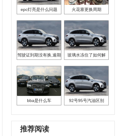
epc灯亮是什么问题
火花塞更换周期
驾驶证到期没有换,逾期
玻璃水冻住了如何解
怎么办??
决？
bba是什么车
92号95号汽油区别
推荐阅读