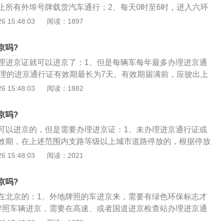
止所有外埠号牌载货汽车通行；2、每天0时至6时，进入六环
行驶的外埠号牌载货汽车（整车运送鲜活农产品的载货汽车除
 15:48:03
阅读：1897
通行证件；3、全天禁止国Ⅲ排放标准柴油外埠号牌载货汽车进
道路。
京吗?
理进京证就可以进京了：1、但是每辆车每年最多办理进京通
办理的进京通行证有效期最长为7天。有效期届满前，应驶出上
理进京通行证或进京通行证超过有效期，在上述范围内支路等
 15:48:03
阅读：1882
放的，根据停放天数相应扣减当年可办理进京通行证的天数；
行证或进京通行证超过有效期，进入上述范围道路行驶的，认
京吗?
志指示行驶”的违法行为，由公安机关交通管理部门依法处罚。
可以进京的，但是需要办理进京证：1、未办理进京通行证或
效期，在上述范围内支路等级以上城市道路停放的，根据停放
可办理进京通行证的天数；2、未办理进京通行证或进京通行
 15:48:03
阅读：2021
入上述范围道路行驶的，认定为“违反禁令标志指示行驶”的违
关交通管理部门依法处罚；3、如果车辆没有具备进京证，但
京吗?
，并且还被电子设备拍到的话，车主就会被罚款100元，并且
在北京的：1、外地牌照的车进京来，需要有绿色环保标志才
，并且车主在四个小时之内不会受到同类的处罚；4、这就意
牌照车辆进京，需要在高速、或者国道进京检查站办理进京通
之后，处罚就会重新开始了，所以车主就会受到与上面类似的
分临时和长期两种，临时通行证有效期7天，不受限号措施限