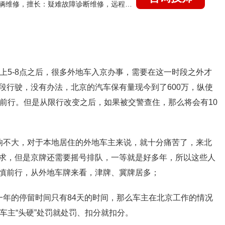
国家认证的汽车维修技师，15年德美日等各系车辆维修，擅长：疑难故障诊断维修，远程维修技术指导
上5-8点之后，很多外地车入京办事，需要在这一时段之外才
段行驶，没有办法，北京的汽车保有量现今到了600万，纵使
堵前行。但是从限行改变之后，如果被交警查住，那么将会有10
响不大，对于本地居住的外地车主来说，就十分痛苦了，来北
求，但是京牌还需要摇号排队，一等就是好多年，所以这些人
慎前行，从外地车牌来看，津牌、冀牌居多；
一年的停留时间只有84天的时间，那么车主在北京工作的情况
车主“头硬”处罚就处罚、扣分就扣分。