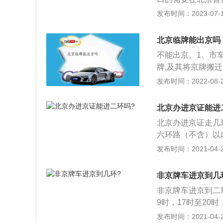
所以市区内的限行
以申请牌照；3、
发布时间：2023-07-17
舒适性低，越野性
有人的住所地在本
谱。
法规规定，齐全有
北京临牌能出京吗
供的证明、凭证不
不能出京。1、市
或进口。
牌,及其将京牌搬
照,只可在本市驾驶
发布时间：2022-08-27
驶证12分和20
的牌照不需要固定
北京办进京证能进
内部。如果不按规
北京办进京证走几
果过期了就不能继
六环路（不含）以
的，这样的车牌要
时通行证，有效期
发布时间：2021-04-28
色的，不一样种类
交警支队办理延期
色有黄色，蓝色，
新办理7天的证件
通的家用车都要使
非京牌车进京到几
检查站。2014年
非京牌车进京到二
年办理进京证时，
9时，17时至2
志、绿色的环保合
2、工作日9时至
发布时间：2021-04-26