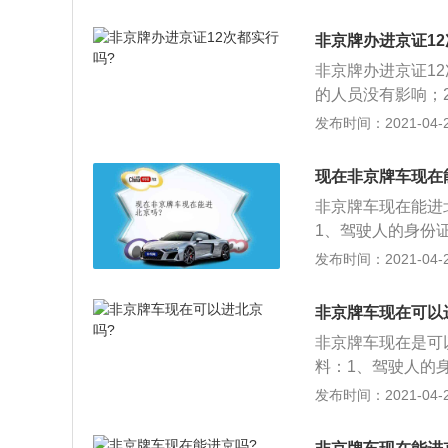
同，限行范围为五
和专项作业车，每
非京牌办进京证12
于已经办理进京证
非京牌办进京证1
行驶；5、全天禁
的人员没有影响；
路。
通行证，根据实际
发布时间：2021-04-26
通行证每次最长有
天，占全年时间的
现在非京牌车现在
非京牌车现在能进
1、驾驶人的身份
动车交通事故责任
发布时间：2021-04-26
经北京市环境保护
证有效期为7天。
非京牌车现在可以
非京牌车现在是可
料：1、驾驶人的
的机动车交通事故
发布时间：2021-04-26
志；5、经北京市
的通行证有效期为