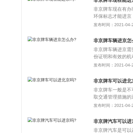
非京牌车现在能进
非京牌车现在有办
环保标志才能进京
办理进京通行证，
发布时间：2021-04-26
限号措施限制，长
驾驶证就可以；3、
非京牌车辆进京怎
9：00，晚5：0
非京牌车辆进京需
份证明和有效的机
任强制保险凭证；
发布时间：2021-04-26
护主管部门确认车
非京牌车可以进北
非京牌车一般是不
取交通管理措施的
京证”12次，每
发布时间：2021-04-26
可在北京行驶84
进京证有效期届满
非京牌汽车可以进
可办理进京证的天
非京牌汽车是可以