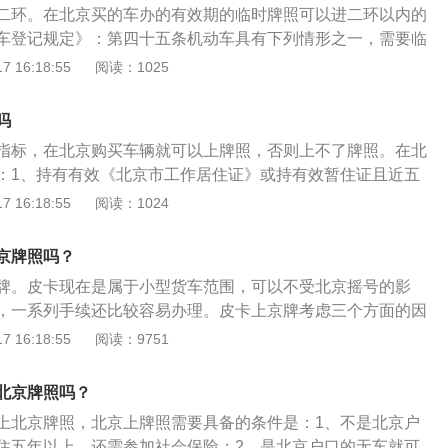
二环。在北京买的车办的有效期的临时牌照可以进二环以内的
车登记规定》：第四十五条机动车具有下列情形之一，需要临
机动车所有人应当向车辆管理所申领临时行驶车号牌：（一）
 16:18:55
阅读：1025
购买、调拨、赠予等方式获得机动车后尚未注册登记的；
定型试验的；（四）因轴荷、总质量、外廓尺寸超出国家标准
吗
的特型机动车.
指标，在北京购买车辆就可以上牌照，否则上不了牌照。在北
：1、持有有效《北京市工作居住证》或持有效暂住证且近五
京缴纳社会保险和个人所得税的非本市户籍人员；2、持有公
 16:18:55
阅读：1024
有效机动车驾驶证；3、个人名下没有本市登记的小客车。需
连续五年（含）以上在本市缴纳个人所得税指的是申请年的上
京牌照吗？
连续五年，每年都有大于零的缴税记录，可以断月，不能断
牌。皮卡现在是属于小型货车范围，可以不受北京摇号的影
可以通过北京市小客车指标调控管理信息系统网站申请摇号
，一系列手续还比较容易办理。皮卡上京牌考虑三个方面的因
，因为目前想要摇北京指标的人非常多，所以指标中签概率极
考虑：皮卡没有那么麻烦，它现在是属于小型货车范围，可以
 16:18:55
阅读：9751
伙伴建议先上外地牌照或者选择租车使用。
响，所以可行度比较高。2、成本考虑：现在一个京牌的拍卖
，而皮卡属于小型货车系列，在不受限制的情况下，上牌手续
北京牌照吗？
使用需求考虑：因为北京市区堵车过于频繁，所以在五环以内
上北京牌照，北京上牌照需要具备的条件是：1、不是北京户
择开车上下班，更多的是在出差或者节假日出游时才会开车，
住五年以上，还需参加社会保险；2、是北京户口的无车就可