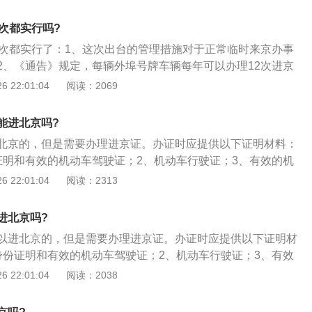
环路主路、辅路及其以内道路；3、对于外地号牌的载货汽车
天6点到24点，不能进入六环路（不含）以内道路行驶；4、对
次都实行吗?
的外埠号牌载货汽车，每天0点到6点可以进入六环路以内道路
2次都实行了：1、这次出台的管理措施对于正常临时来京办事
止国Ⅲ排放标准柴油外埠号牌载货汽车进入本市行政区域内道
2、《通告》规定，每辆外埠号牌车辆每年可以办理12次进京
需要，既可以连续申办，也可以每月或不定期申办；3、进京
 22:01:04
阅读：2069
效期为7天，每辆车每年可以在办证范围内通行的时间为84
23%，可以满足临时来京办事、旅游等需求。
能进北京吗?
北京的，但是需要办理进京证。办证时应提供以下证明材料：
证明和有效的机动车驾驶证；2、机动车行驶证；3、有效的机
强制保险凭证；4、有效的机动车安全技术检验合格标志；5、
 22:01:04
阅读：2313
主管部门确认车辆符合环保要求的凭证。6、此次办理的通行
进北京吗?
以进北京的，但是需要办理进京证。办证时应提供以下证明材
身份证明和有效的机动车驾驶证；2、机动车行驶证；3、有效
责任强制保险凭证；4、有效的机动车安全技术检验合格标
 22:01:04
阅读：2038
环境保护主管部门确认车辆符合环保要求的凭证。6、此次办理
7天。