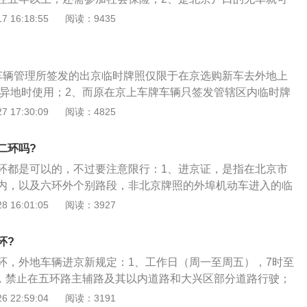
对皮卡的使用并不会造成什么影响，同时，皮卡并不比轿车的
以上两种情况，都需要参加统一摇号。上牌步骤：1、机动车所
 16:18:55
阅读：9435
能也比SUV好，更加适合外出活动，所以使用需求也比较靠
市行政辖区内；2、申请机动车登记的证明、凭证符合法律、
效，没有被涂改或者与机动车来历证明记载的机动车所有人提
符的情况；3、机动车经国务院机动车产品主管部门许可生产
车辆管理所签发的出京临时牌照仅限于在京选购新车去外地上
迁异地时使用；2、而原在京上车牌车辆只签发管辖区内临时牌
,若被异地现场民警拦截,将按未悬挂号牌上路驾驶,给予扣除驾
 17:30:09
阅读：4825
0元的处罚。牌照是正式的和临时性的，临时牌照是纸牌照，这样
在车体的前部和后部，但临时牌照必须粘贴在前、后挡风玻璃
二环吗?
定粘贴，那么就相当于没牌驾驶。临时车牌是有有效期的，如
环都是可以的，不过要注意限行：1、进京证，是指在北京市
续上路驾驶了，否则也相当于没牌驾驶。正式车牌是金属材料
内，以及六环外个别路段，非北京牌照的外埠机动车进入的临
使用螺钉固定在车体的前边和后边。正式车牌是有不一样的颜
为7天。（到期前一天，到期当天及到期后一天）可以到当地
 16:01:05
阅读：3927
的汽车要使用不一样颜色的正式车牌。我们常见的正式车牌颜
5天；2、12天过后若仍需用进京证只能去进京的综合检查站重
绿色。绝大多数客车和大货车都要使用黄色车牌，绝大多数普
。在北京市各条高速公路即将进入市区处设有进京证办理点及
用蓝色和绿色车牌。
环?
开始停办有效期为半年的长期进京证，只能办临时证；3、2016
环，外地车辆进京新规定：1、工作日（周一至周五），7时至
驾驶证、行驶证、身份证、交强险保险单、有效期内的验车标
0时，禁止在五环路主辅路及其以内道路和大兴区部分道路行驶；
格标证一样不能少。
17时，需遵循本市尾号限行规定，限行尾号与北京号牌车辆相
 22:59:04
阅读：3191