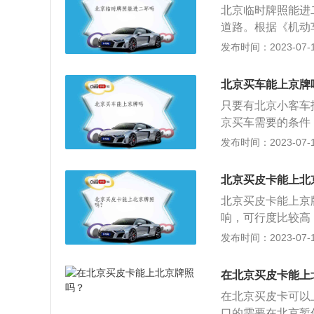
北京临时牌照能进
道路。根据《机动
时上道路行驶的，
发布时间：2023-07-17
未销售的；（二）
（三）进行科研、
北京买车能上京牌
不予办理注册登记
只要有北京小客车
京买车需要的条件
年（含）连续在北
发布时间：2023-07-17
安交管部门核发的
要注意的是，其中
北京买皮卡能上北
一年开始往前推算
北京买皮卡能上京
年。满足条件的就
响，可行度比较高
了。需要注意的是
素：1、可行度的
发布时间：2023-07-17
低，急需用车的小
不受北京摇号的影
价格为数十万不等
在北京买皮卡能上
费用比较低。3、
在北京买皮卡可以
上班的人都不会选
口的需要在北京暂