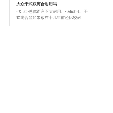
室，最后形成废气排出，就可以让三元
无法制作，需要将车辆送到修理厂或4s
造成烧机油。<&list>3、机油粘度。使用
大众干式双离合耐用吗
催化器得到清洗，排气管堵塞的情况就
店；<&list>2.车辆半轴套管防尘罩破
机油粘度过小的话，同样会有烧机油现
<&list>总体而言不太耐用。<&list>1、干
能够得到解决。
裂，破裂后会出现漏油现象，使半轴磨
象，机油粘度过小具有很好的流动性，
式离合器如果放在十几年前还比较耐
损严重，磨损的半轴容易损坏，产生异
容易窜入到气缸内，参与燃烧。<&list>
用，但是由于现在的汽车发动机动力输
响；<&list>3.稳定器的转向胶套和球头
4、机油量。机油量过多，机油压力过
出越来越高，使得干式离合器散热不足
老化，一般是使用时间过长造成的。解
大，会将部分机油压入气缸内，也会出
的缺陷也逐渐暴露出来。<&list>2、由于
决方法是更换新的质量好的转向橡胶套
现烧机油。<&list>5、机油滤清器堵塞：
干式双离合的工作环境暴露在空气中，
和球头。
会导致进气不畅，使进气压力下降，形
而离合器的散热也是通离合器罩上面的
成负压，使机油在负压的情况下吸入燃
几个小孔来进行散热。但是在行驶过程
烧室引起烧机油。<&list>6、正时齿轮或
中变速箱需要换挡，就不得不使得离合
链条磨损：正时齿轮或链条的磨损会引
器频繁工作。<&list>3、长时间的低速行
起气阀和曲轴的正时不同步。由于轮齿
驶以及过于频繁的启停，导致离合器的
或链条磨损产生的过量侧隙，使得发动
温度不断升高，而低速行驶时空气流动
机的调节无法实现：前一圈的正时和下
效率不高，无法将离合器中的热量有效
一圈可能就不一样。当气阀和活塞的运
的带走，导致离合器内部的温度不断升
动不同步时，会造成过大的机油消耗。
高，加速离合器的磨损。
解决方法：更换正时齿轮或链条。<&list
>7、内垫圈、进风口破裂：新的发动机
设计中，经常采用各种由金属和其他材