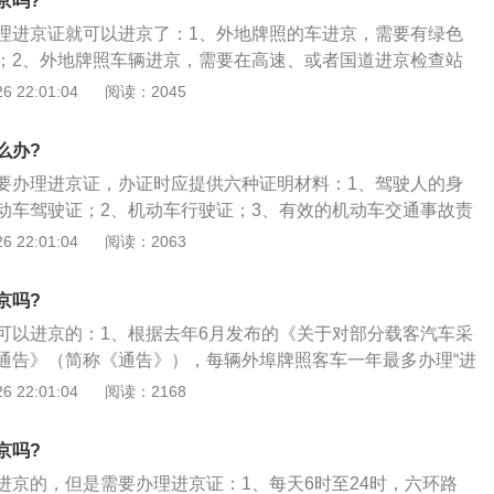
京吗?
理进京证就可以进京了：1、外地牌照的车进京，需要有绿色
；2、外地牌照车辆进京，需要在高速、或者国道进京检查站
进京通行证分临时和长期两种，临时通行证有效期7天，不受
 22:01:04
阅读：2045
期有效期半年，需按北京限号措行驶，办理进京证凭行驶证、
限行规定同北京牌照车辆执行；4、周一到周五：早7：00-
么办?
0-7：30外地车五环内限行；周末不限行。
要办理进京证，办证时应提供六种证明材料：1、驾驶人的身
动车驾驶证；2、机动车行驶证；3、有效的机动车交通事故责
4、有效的机动车安全技术检验度合格标志；5、经本市环境保
 22:01:04
阅读：2063
辆符合环保要求的凭证；6、此次办理的通行证有效期为7天。
京吗?
可以进京的：1、根据去年6月发布的《关于对部分载客汽车采
通告》（简称《通告》），每辆外埠牌照客车一年最多办理“进
次有效期最长为7天；2、也就是说，每辆外地牌照车辆每年最多
 22:01:04
阅读：2168
天；3、限行区域延伸至通州区全域（不含高速公路主路）。在
前，车辆应驶出限行范围，否则将根据停放天数相应扣减当年
京吗?
数。
进京的，但是需要办理进京证：1、每天6时至24时，六环路