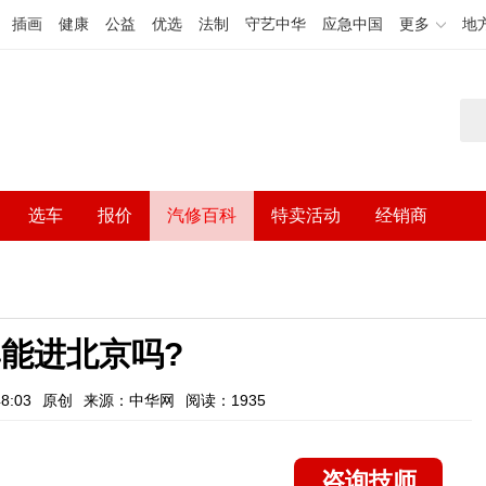
插画
健康
公益
优选
法制
守艺中华
应急中国
更多
地
选车
报价
汽修百科
特卖活动
经销商
能进北京吗?
8:03
原创
来源：中华网
阅读：1935
咨询技师