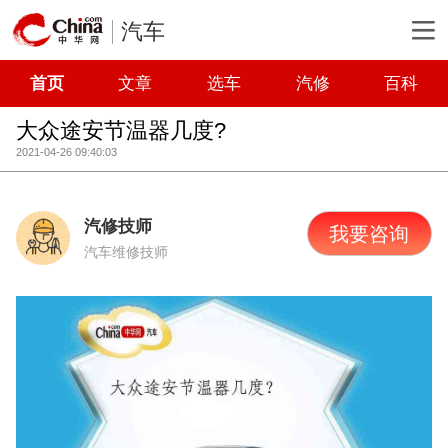
汽车
首页
文章
选车
汽修
百科
大众途安节温器几度?
2021-04-26 09:40:03
汽修技师
我要咨询
汽车维修技师