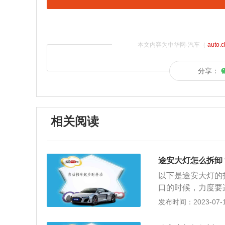
本文内容为中华网·汽车（
auto.
分享：
相关阅读
途安大灯怎么拆卸
以下是途安大灯的
口的时候，力度要
接口后，将灯泡背
发布时间：2023-07-17
的是软塑料材质的
3、将灯泡从反射