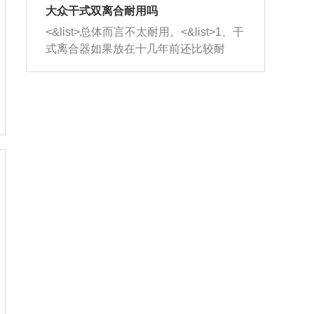
室，最后形成废气排出，就可以让三元
无法制作，需要将车辆送到修理厂或4s
造成烧机油。<&list>3、机油粘度。使用
大众干式双离合耐用吗
催化器得到清洗，排气管堵塞的情况就
店；<&list>2.车辆半轴套管防尘罩破
机油粘度过小的话，同样会有烧机油现
<&list>总体而言不太耐用。<&list>1、干
能够得到解决。
裂，破裂后会出现漏油现象，使半轴磨
象，机油粘度过小具有很好的流动性，
式离合器如果放在十几年前还比较耐
损严重，磨损的半轴容易损坏，产生异
容易窜入到气缸内，参与燃烧。<&list>
用，但是由于现在的汽车发动机动力输
响；<&list>3.稳定器的转向胶套和球头
4、机油量。机油量过多，机油压力过
出越来越高，使得干式离合器散热不足
老化，一般是使用时间过长造成的。解
大，会将部分机油压入气缸内，也会出
的缺陷也逐渐暴露出来。<&list>2、由于
决方法是更换新的质量好的转向橡胶套
现烧机油。<&list>5、机油滤清器堵塞：
干式双离合的工作环境暴露在空气中，
和球头。
会导致进气不畅，使进气压力下降，形
而离合器的散热也是通离合器罩上面的
成负压，使机油在负压的情况下吸入燃
几个小孔来进行散热。但是在行驶过程
烧室引起烧机油。<&list>6、正时齿轮或
中变速箱需要换挡，就不得不使得离合
链条磨损：正时齿轮或链条的磨损会引
器频繁工作。<&list>3、长时间的低速行
起气阀和曲轴的正时不同步。由于轮齿
驶以及过于频繁的启停，导致离合器的
或链条磨损产生的过量侧隙，使得发动
温度不断升高，而低速行驶时空气流动
机的调节无法实现：前一圈的正时和下
效率不高，无法将离合器中的热量有效
一圈可能就不一样。当气阀和活塞的运
的带走，导致离合器内部的温度不断升
动不同步时，会造成过大的机油消耗。
高，加速离合器的磨损。
解决方法：更换正时齿轮或链条。<&list
>7、内垫圈、进风口破裂：新的发动机
设计中，经常采用各种由金属和其他材