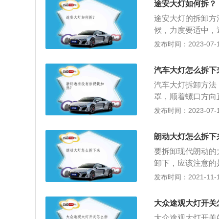
途安大灯如何拆？
灯泡松开后，再往
途安大灯的拆卸方
灯泡底座上有若干
候，力度要适中，
将灯泡插入反射罩
后，将灯泡背后的
发布时间：2023-07-17
确保防水盖边缘和
软塑料材质的防水
将灯泡从反射罩中
汽车大灯怎么拆下
松开后，再往外抽
汽车大灯拆卸方法
泡底座上有若干固
罩，顺着螺口方向
将灯泡插入反射罩
旁边的钢丝卡簧，
发布时间：2023-07-17
确保防水盖边缘和
更换汽车大灯灯泡
来做更换，更换的
朗动大灯怎么拆下
泡的电源插口拔开
要拆卸现代朗动的
或损坏灯泡插头。
卸下，应该注意的
大，以免夹住导致
发布时间：2021-11-10
尽管表面裂纹不会
免地会降低灯泡的
大众途观大灯开关
为了确保驾驶员的
大众途观大灯开关