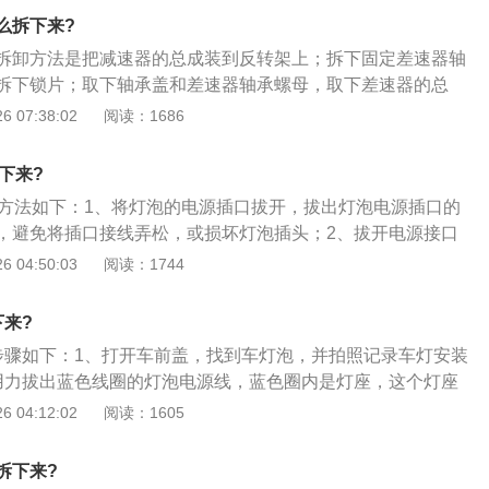
么拆下来?
拆卸方法是把减速器的总成装到反转架上；拆下固定差速器轴
拆下锁片；取下轴承盖和差速器轴承螺母，取下差速器的总
的更换步骤如下：1、首先把车架起来，再找个大器皿垫在车
 07:38:02
阅读：1686
。用合适的螺丝刀拆下变速箱里、外壳，这时会有一些变速箱
；2、当部分油快流干之后，取下最后一个油槽，注意要用手
下来?
有大量的废油；3、摘下油底垫圈，去除周边的污渍，如果缝
卸方法如下：1、将灯泡的电源插口拔开，拔出灯泡电源插口的
借助工具用棉丝将所有清洁过的变速箱油过滤装置擦干净，然
，避免将插口接线弄松，或损坏灯泡插头；2、拔开电源接口
将更换部件的表面擦拭干净，不宜有水渍油渍，否则容易造成
防水盖拿掉，车灯防水盖的材质多为软胶，也有车型配备的是
 04:50:03
阅读：1744
的油槽以及油垫圈安装在一起加入原厂的油品。从加油观察孔
盖并没有什么区别，只需稍稍用力，就能见防水盖掰下；3、
，如果油加满后，就会从观察孔中流出。
取出，取出灯泡时，需要用手指捏住两边的钢丝卡簧，待灯泡
下来?
出灯泡；4、将新灯泡放入反射罩，对准灯泡的固定卡位，灯
步骤如下：1、打开车前盖，找到车灯泡，并拍照记录车灯安装
定卡位。安装时按取出旧灯泡的步骤逆向操作：捏住钢丝卡簧
用力拔出蓝色线圈的灯泡电源线，蓝色圈内是灯座，这个灯座
，对准安装位置后松开卡簧固定灯泡；5、盖上防水盖时，要
下来露出灯尾，红圈内金属手柄就是松开灯泡金属卡子的手
 04:12:02
阅读：1605
固定位完全贴合。最后，将大灯电源插口接上，更换车灯的操
以看到电源线拨出来的样子，一定要先拔出灯座，再松开灯泡
4、按蓝色箭头方向按下去不放手，再往右边推动就可以把车
拆下来?
松开之后直接拔出灯泡；5、后面再拆开新买的灯泡盒子，把