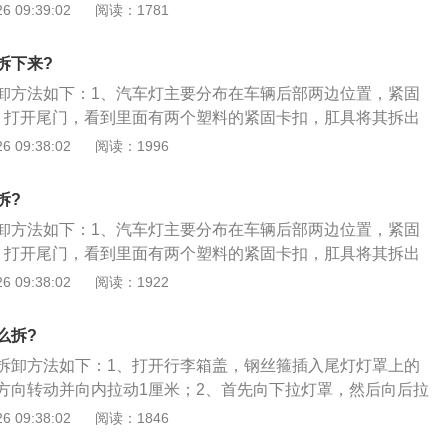
下，放在适当的位置，不要掉进发动机舱内；3、有个带手柄
 09:39:02
阅读：1781
泡的固定卡位，灯泡底座上有若干固定卡位。安装时按取出旧
下拔出，将灯泡旋转拆装更换即可。
作：捏住钢丝卡簧将灯泡插入反射罩，对准安装位置后松开卡
盖上防水盖时，要确保防水盖边缘和固定位完全贴合。最后，
拆下来?
上，更换车灯的操作便完成了。
卸方法如下：1、汽车灯主要分布在车辆后部两边位置，紧固
、打开尾门，看到里面有两个塑料的紧固卡扣，肛具将其拆出
可以看到里面的紧固螺丝，直接拆除；4、取出尾灯的时候要注
 09:38:02
阅读：1996
弄断，放好旧的尾灯。
拆?
卸方法如下：1、汽车灯主要分布在车辆后部两边位置，紧固
、打开尾门，看到里面有两个塑料的紧固卡扣，肛具将其拆出
可以看到里面的紧固螺丝，直接拆除；4、取出尾灯的时候要注
 09:38:02
阅读：1922
弄断，放好旧的尾灯。
么拆?
拆卸方法如下：1、打开行李箱盖，钢丝箍插入尾灯灯罩上的
方向转动并向内拉动1厘米；2、首先向下拉灯罩，然后向后拉
面可见到两个螺栓；3、用一字起子旋下螺栓，尾灯稍微向外
 09:38:02
阅读：1846
可以对尾灯后部进行操作；4、松开灯座并取出，更换损坏的