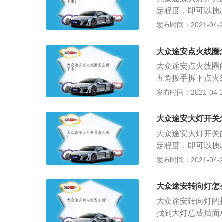
灯，汽车大灯组件
定程度，即可以拽
驶时进行照明。整
附近还有大灯高低
发布时间：2021-04-26
指示器灯，用于在
电源插口拔开，拔
色，大灯安装在大
或损坏灯泡插头；
和远光灯丝的灯泡
大众途安点火线圈
的材质多为软胶，
大众途安点火线圈
稍稍用力，就能见
五角扳手拆下点火
用手指捏住两边的
翘起来，取出点火
发布时间：2021-04-26
入反射罩，对准灯
将顶部盖板盖好。
灯泡的步骤逆向操
簧固定灯泡；5、
大众途安大灯开关
将大灯电源插口接
大众途安大灯开关
定程度，即可以拽
附近还有大灯高低
发布时间：2021-04-26
电源插口拔开，拔
或损坏灯泡插头；
大众途安转向灯怎
的材质多为软胶，
大众途安转向灯的
稍稍用力，就能见
找到大灯总成后面
用手指捏住两边的