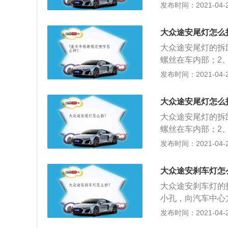
一个盖，将盖子拆
发布时间：2021-04-26
入反射罩，对准灯
的转向灯灯座，拧
灯泡的步骤逆向操
簧固定灯泡；5、
大众途安尾灯怎么
将大灯电源插口接
大众途安尾灯的拆
螺丝在车内部；2
来；3、轩内饰板
发布时间：2021-04-26
意尾灯的线速不要
大众途安尾灯怎么
大众途安尾灯的拆
螺丝在车内部；2
来；3、轩内饰板
发布时间：2021-04-26
意尾灯的线速不要
大众途安刹车灯怎
大众途安刹车灯的
小孔，向汽车中心
灯罩上部，灯罩后
发布时间：2021-04-26
压并取下，这样就