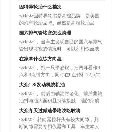
固特异轮胎什么档次
<&list>固特异轮胎是高档品牌，是美国
的汽车轮胎品牌。虽然是高档轮胎品
牌，但是中高低端的轮胎都有生产，这
国六排气管堵塞怎么清理
也是为了更好的开拓市场。
<&list>1、当车主发现自己的国六车排气
管出现堵塞的情况时，可以利用铁丝或
者是细棍，直接将杂物给取出来，如果
在家拿什么练方向盘
堵塞情况比较严重，也可以采取应急措
<&list>1、找一只平底锅，把两耳看作3
施。 <&list>2、直接利用木棍将所有的
点和9点钟方向，同时在6点钟和12点钟
杂物推到排气管里面的位置处，然后将
方向做一个标记。 <&list>2、双手握住
三元催化器拆解开，就可以将堵塞的东
大众1.8t发动机烧机油
平底锅两耳，然后往左打半圈、一圈、
西取出来。但如果是因为积碳过多引起
<&list>1、前后曲轴油封老化：前后曲轴
一圈半的练习，往右同样也要打相同的
的堵塞，就需要将三元催化器泡在草酸
油封与油大面积且持续接触，油的杂质
圈数。 <&list>3、最后强调要反复练
中进行清洗。 <&list>3、也可以利用清
和发动机内持续温度变化使其密封效果
习，这样就可以形成肌肉记忆，在真实
大众冬天过减速带咯吱咯吱响
洗剂对堵塞的情况得到解决，将清洗剂
逐渐减弱，导致渗油或漏油。<&list>2、
驾驶车辆时，不需要记忆也能打好方
放在燃油箱中，与燃油混合后，车辆启
<&list>1.转向器拉杆头有较大间隙，判
活塞间隙过大：积碳会使活塞环与缸体
向。
动时，就可以和汽油一起进入到燃烧
断间隙需要专用仪器和工具，车主本人
的间隙扩大，导致机油流入燃烧室中，