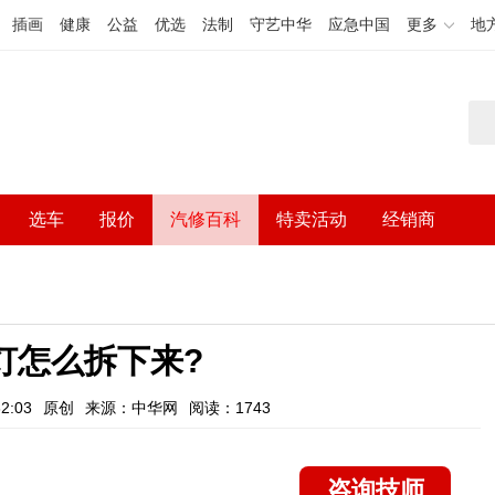
插画
健康
公益
优选
法制
守艺中华
应急中国
更多
地
选车
报价
汽修百科
特卖活动
经销商
灯怎么拆下来?
2:03
原创
来源：中华网
阅读：1743
咨询技师