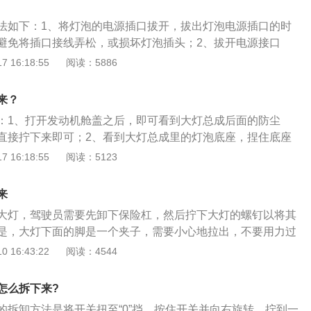
外抽出灯泡。4、将新灯泡放入反射罩，对准灯泡的固定卡位,
法如下：1、将灯泡的电源插口拔开，拔出灯泡电源插口的时
固定卡位。安装时按取出旧灯泡的步骤逆向操作:捏住钢丝卡簧
避免将插口接线弄松，或损坏灯泡插头；2、拔开电源接口
，对准安装位置后松开卡簧固定灯泡。5、盖上防水盖时，要
防水盖拿掉，车灯防水盖的材质多为软胶，也有车型配备的是
 16:18:55
阅读：5886
固定位完全贴合。最后，将大灯电源插口接上，完成更换。
盖并没有什么区别，只需稍稍用力，就能见防水盖掰下。3、
取出，取出灯泡时，需要用手指捏住两边的钢丝卡簧，待灯泡
来？
出灯泡；4、将新灯泡放入反射罩，对准灯泡的固定卡位，灯
：1、打开发动机舱盖之后，即可看到大灯总成后面的防尘
定卡位。安装时按取出旧灯泡的步骤逆向操作：捏住钢丝卡簧
直接拧下来即可；2、看到大灯总成里的灯泡底座，捏住底座
，对准安装位置后松开卡簧固定灯泡；5、盖上防水盖时，要
待卡子松开之后即可拿出灯泡，安装时原路装回车上即可。在
 16:18:55
阅读：5123
固定位完全贴合。
的时候首先是需要确认车子的灯泡插头，要买相应插口的灯泡
灯泡不一定需要原厂配件，只要灯泡是符合规定的即可。将灯
来
，拔出灯泡电源插口的时候力度要适中，避免将插口接线弄松
大灯，驾驶员需要先卸下保险杠，然后拧下大灯的螺钉以将其
是，大灯下面的脚是一个夹子，需要小心地拉出，不要用力过
断裂。现代朗动使用大灯时，请检查大灯是否定期开裂，因为
 16:43:22
阅读：4544
影响大灯的照明性能，但湿气会沿着裂纹渗入灯内，这不可避
使用寿命，大灯方向的校准也应包括在维护项目列表中，因为
怎么拆下来?
最大安全性，大灯必须能够为行驶中的车辆提供良好的前照
的拆卸方法是将开关扭至“0”挡，按住开关并向右旋转，拧到一