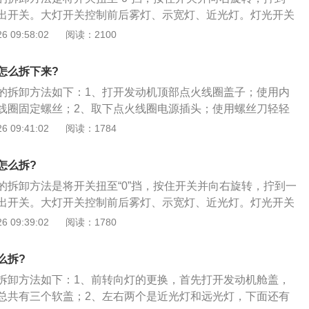
是指汽车头的两端，用于在夜间或汽车在光线昏暗的道路上行
出开关。大灯开关控制前后雾灯、示宽灯、近光灯。灯光开关
个行驶照明系统通常称为前灯组件，头灯组件还包括一个宽度
调节旋钮。大灯的更换（拆卸安装）步骤如下：1、将灯泡的
 09:58:02
阅读：2100
晚上和晚上行驶，告诉其他司机他们的位置，晚上扮演安全角
出灯泡电源插口的时候，力度要适中，避免将插口接线弄松，
灯组件的中间，一般来说，汽车的前灯是一个内部装有近光灯
2、拔开电源接口后，将灯泡背后的防水盖拿掉，车灯防水盖
，因此您只需控制灯光即可在近光灯和远光灯之间切换。
怎么拆下来?
也有车型配备的是软塑料材质的防水盖并没有什么区别，只需
的拆卸方法如下：1、打开发动机顶部点火线圈盖子；使用内
防水盖掰下；3、将灯泡从反射罩中取出，取出灯泡时，需要
线圈固定螺丝；2、取下点火线圈电源插头；使用螺丝刀轻轻
钢丝卡簧，待灯泡松开后，再往外抽出灯泡；4、将新灯泡放
线圈；3、放入新的点火线圈并紧固螺丝；接上电源插头后见
 09:41:02
阅读：1784
泡的固定卡位，灯泡底座上有若干固定卡位。安装时按取出旧
作：捏住钢丝卡簧将灯泡插入反射罩，对准安装位置后松开卡
盖上防水盖时，要确保防水盖边缘和固定位完全贴合。最后，
怎么拆?
上，更换车灯的操作便完成了。
的拆卸方法是将开关扭至“0”挡，按住开关并向右旋转，拧到一
出开关。大灯开关控制前后雾灯、示宽灯、近光灯。灯光开关
调节旋钮。大灯的更换（拆卸安装）步骤如下：1、将灯泡的
 09:39:02
阅读：1780
出灯泡电源插口的时候，力度要适中，避免将插口接线弄松，
2、拔开电源接口后，将灯泡背后的防水盖拿掉，车灯防水盖
么拆?
也有车型配备的是软塑料材质的防水盖并没有什么区别，只需
拆卸方法如下：1、前转向灯的更换，首先打开发动机舱盖，
防水盖掰下；3、将灯泡从反射罩中取出，取出灯泡时，需要
总共有三个软盖；2、左右两个是近光灯和远光灯，下面还有
钢丝卡簧，待灯泡松开后，再往外抽出灯泡；4、将新灯泡放