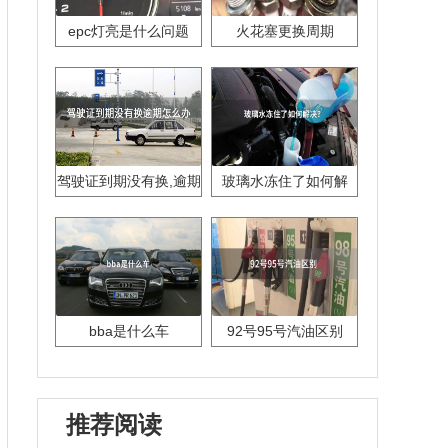
epc灯亮是什么问题
火花塞更换周期
驾驶证到期没有换,逾期
玻璃水冻住了如何解
怎么办??
决？
bba是什么车
92号95号汽油区别
推荐阅读