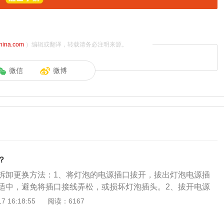
china.com
）编辑或翻译，转载请务必注明来源。
微信
微博
？
拆卸更换方法：1、将灯泡的电源插口拔开，拔出灯泡电源插
适中，避免将插口接线弄松，或损坏灯泡插头。2、拔开电源
后的防水盖拿掉，车灯防水盖的材质多为软胶，也有车型配备
 16:18:55
阅读：6167
防水盖并没有什么区别，只需稍稍用力，就能见防水盖掰下。
罩中取出，取出灯泡时，需要用手指捏住两边的钢丝卡簧，待