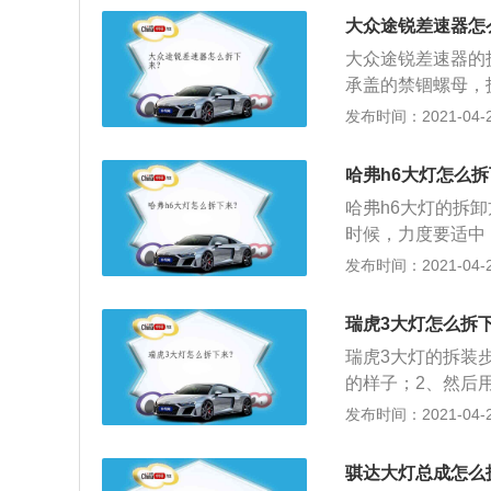
灯泡。
大众途锐差速器怎
大众途锐差速器的
承盖的禁锢螺母，
成。汽车差速器油
发布时间：2021-04-26
底，以备接废油用
油流出，注意躲避
哈弗h6大灯怎么拆
小心托住，这里还
哈弗h6大灯的拆
隙清洁不干净可以
时候，力度要适中
后逐一安装；4、
后，将灯泡背后的
发布时间：2021-04-26
漏油；将清洁干净
软塑料材质的防水
来测试油是否装满
将灯泡从反射罩中
瑞虎3大灯怎么拆
松开后，再往外抽
瑞虎3大灯的拆装
泡底座上有若干固
的样子；2、然后
将灯泡插入反射罩
稍微用力。直接拔
发布时间：2021-04-26
确保防水盖边缘和
柄；3、此时就可
作便完成了。
金属卡子的手柄；
骐达大灯总成怎么
灯卡子松动出来，