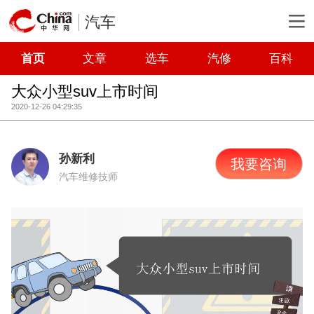
汽车
首页
文章
选车
汽修
百科
大众小型suv上市时间
2020-12-26 04:29:35
孙新利
我要咨询
汽车维修技师