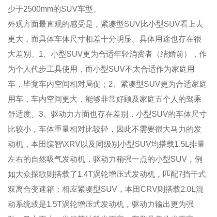
少于2500mm的SUV车型。
外观方面最直观的感受是，紧凑型SUV比小型SUV看上去
更大，而具体车体尺寸相差十分明显。具体用途也存在很
大差别。1、小型SUV更为合适年轻消费者（结婚前），作
为个人代步工具使用，而小型SUV不太合适作为家庭用
车，毕竟车内空间相对局促；2、紧凑型SUV更为合适家庭
用车，车内空间更大，能够非常好顾及家庭五个人的驾乘
舒适度。3、驱动力方面也存在差别，小型SUV的车体尺寸
比较小，车体重量相对比较轻，因此不需要很大马力的发
动机，本田缤智\XRV以及同级别小型SUV均搭载1.5L排量
左右的自然吸气发动机，驱动力稍强一点的小型SUV，例
如大众探歌则搭载了1.4T涡轮增压式发动机，匹配7挡干式
双离合变速箱；相应紧凑型SUV，本田CRV则搭载2.0L混
动系统或是1.5T涡轮增压式发动机，驱动力输出更为强