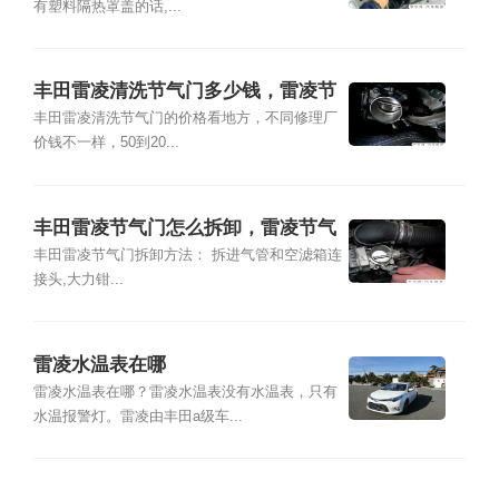
有塑料隔热罩盖的话,...
丰田雷凌清洗节气门多少钱，雷凌节
气门多久清洗
丰田雷凌清洗节气门的价格看地方，不同修理厂
价钱不一样，50到20...
丰田雷凌节气门怎么拆卸，雷凌节气
门怎么匹配
丰田雷凌节气门拆卸方法： 拆进气管和空滤箱连
接头,大力钳...
雷凌水温表在哪
雷凌水温表在哪？雷凌水温表没有水温表，只有
水温报警灯。雷凌由丰田a级车...