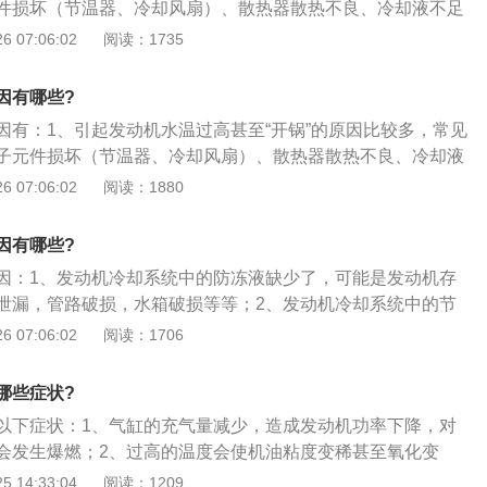
件损坏（节温器、冷却风扇）、散热器散热不良、冷却液不足
发动机水温高。冷却液的循环情况，是否循环不畅。其次还可
，但不要立即熄火！因为冷却液的温度已经很高，降温能力已
 07:06:02
阅读：1735
器、水泵、节温器、冷却风扇等，都可能导致水温高。动手能
果立即熄火，沸腾的冷却液也就停止了循环（对于大多数发动
是去维修厂检查吧。
曲轴带动的；3、当然如果是电子水泵的发动机会好些），过
因有哪些?
却，发动机也是难以承受的。如果先让发动机怠速运转一会
因有：1、引起发动机水温过高甚至“开锅”的原因比较多，常见
却液还是可以减轻高温对发动机的影响；4、检查一下防冻液
子元件损坏（节温器、冷却风扇）、散热器散热不良、冷却液
发动机水温高。冷却液的循环情况，是否循环不畅。其次还可
停车，但不要立即熄火！因为冷却液的温度已经很高，降温能
 07:06:02
阅读：1880
器、水泵、节温器、冷却风扇等，都可能导致水温高。动手能
时如果立即熄火，沸腾的冷却液也就停止了循环（对于大多数
是去维修厂检查吧。
是由曲轴带动的；3、当然如果是电子水泵的发动机会好
因有哪些?
得不到冷却，发动机也是难以承受的。如果先让发动机怠速运
因：1、发动机冷却系统中的防冻液缺少了，可能是发动机存
环的冷却液还是可以减轻高温对发动机的影响；4、检查一下
泄漏，管路破损，水箱破损等等；2、发动机冷却系统中的节
导致的发动机水温高。冷却液的循环情况，是否循环不畅。其
致水温过高。因为节温器无法打开，导致冷却液在发动机内部
 07:06:02
阅读：1706
温传感器、水泵、节温器、冷却风扇等，都可能导致水温高。
，所以冷却液的温度过高；3、发动机冷却系统中的冷却风扇
话，还是去维修厂检查吧。
冷却液的散热不好。所以水温灯亮，导致冷却液温度过高。
哪些症状?
以下症状：1、气缸的充气量减少，造成发动机功率下降，对
会发生爆燃；2、过高的温度会使机油粘度变稀甚至氧化变
，加剧零件的磨损；3、温度过高时，零件受热膨胀，各机件
 14:33:04
阅读：1209