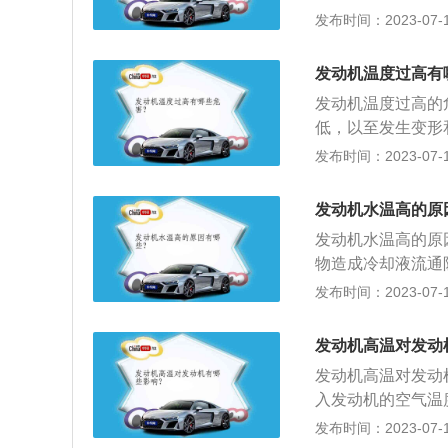
检查发现并添加对
发布时间：2023-07-17
专业人员前来救援
添加冷却液就好；
前进行保养，出车
水，这时候会使水
锅”。
发动机温度过高有
水管；3、冷却风
发动机温度过高的
转速慢，这样会导
低，以至发生变形
去4S店维修；4
坏，使零件不能正
发布时间：2023-07-17
卡滞或失效，那么
加剧零件的磨损；
有效散发出去。应
时，还会发生爆燃
水就不能及时进行
发动机水温高的原
括如内燃机、外燃
的仪表台上的水温
发动机水温高的原
塞或管子破裂，会
物造成冷却液流通
换新管子；7、混
4、水泵皮带松驰
发布时间：2023-07-17
动等问题，同时还
高；6、节温器失
了。
气，此时应用排空
发动机高温对发动
缸盖缸床损坏，使
发动机高温对发动
严重时会产生反水
入发动机的空气温
低了发动机的充气
发布时间：2023-07-17
不足；引发爆燃：