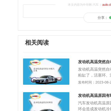
本文内容为中华网·汽车（
auto.
分享：
相关阅读
发动机高温突然自
发动机高温突然自
粘缸了，活塞环、
缺乏润滑作用。发
发布时间：2023-08-20
过高烧红容易引发
即停车。如果发现
发动机高温原因有
车辆行驶状态进行
汽车发动机高温原
后需熄火，打开机
环会造成发动机冷
不可立即熄火，而