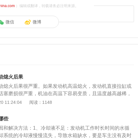
china.com
）编辑或翻译，转载请务必注明来源。
微信
微博
动熄火后果
动熄火后果很严重。如果发动机高温熄火，发动机直接拉缸或
活塞磨损很严重，机油在高温下容易变质，且温度越高越稀，
动机高温下容易发生爆震，容易把活塞连杆震碎，排气门温度
 11:24:04
阅读：1148
片面点火和排气门变形。发现发动机高温的正确做法：1、立
冒白烟或水温表温度过高，应立即打开双闪靠边停车，再结合
哪些
处理。如果“开锅”时车辆处于低俗行驶状态，车主在靠边停车
因和解决方法：1、冷却液不足：发动机工作时长时间的水循
动车引擎盖散热。如果“开锅”时车辆处于高速行驶状态，车主
却系统的冷却液慢慢流失，导致水箱缺水，要是车主没有及时
是让机动车怠速运转一会儿，待热量散发后再熄火。2、呼叫