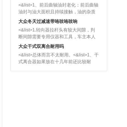
平底锅两耳，然后往左打半圈、一圈、
西取出来。但如果是因为积碳过多引起
<&list>1、前后曲轴油封老化：前后曲轴
一圈半的练习，往右同样也要打相同的
的堵塞，就需要将三元催化器泡在草酸
油封与油大面积且持续接触，油的杂质
圈数。 <&list>3、最后强调要反复练
中进行清洗。 <&list>3、也可以利用清
和发动机内持续温度变化使其密封效果
习，这样就可以形成肌肉记忆，在真实
大众冬天过减速带咯吱咯吱响
洗剂对堵塞的情况得到解决，将清洗剂
逐渐减弱，导致渗油或漏油。<&list>2、
驾驶车辆时，不需要记忆也能打好方
放在燃油箱中，与燃油混合后，车辆启
<&list>1.转向器拉杆头有较大间隙，判
活塞间隙过大：积碳会使活塞环与缸体
向。
动时，就可以和汽油一起进入到燃烧
断间隙需要专用仪器和工具，车主本人
的间隙扩大，导致机油流入燃烧室中，
室，最后形成废气排出，就可以让三元
无法制作，需要将车辆送到修理厂或4s
造成烧机油。<&list>3、机油粘度。使用
大众干式双离合耐用吗
催化器得到清洗，排气管堵塞的情况就
店；<&list>2.车辆半轴套管防尘罩破
机油粘度过小的话，同样会有烧机油现
<&list>总体而言不太耐用。<&list>1、干
能够得到解决。
裂，破裂后会出现漏油现象，使半轴磨
象，机油粘度过小具有很好的流动性，
式离合器如果放在十几年前还比较耐
损严重，磨损的半轴容易损坏，产生异
容易窜入到气缸内，参与燃烧。<&list>
用，但是由于现在的汽车发动机动力输
响；<&list>3.稳定器的转向胶套和球头
4、机油量。机油量过多，机油压力过
出越来越高，使得干式离合器散热不足
老化，一般是使用时间过长造成的。解
大，会将部分机油压入气缸内，也会出
的缺陷也逐渐暴露出来。<&list>2、由于
决方法是更换新的质量好的转向橡胶套
现烧机油。<&list>5、机油滤清器堵塞：
干式双离合的工作环境暴露在空气中，
和球头。
会导致进气不畅，使进气压力下降，形
而离合器的散热也是通离合器罩上面的
成负压，使机油在负压的情况下吸入燃
几个小孔来进行散热。但是在行驶过程
烧室引起烧机油。<&list>6、正时齿轮或
中变速箱需要换挡，就不得不使得离合
链条磨损：正时齿轮或链条的磨损会引
器频繁工作。<&list>3、长时间的低速行
起气阀和曲轴的正时不同步。由于轮齿
驶以及过于频繁的启停，导致离合器的