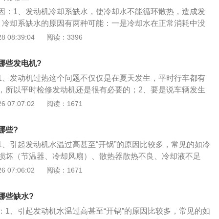
导致许多零配件是因为受热膨胀系数而变形，如缸盖、缸体现
因：1、发动机冷却系缺水，使冷却水不能循环散热，造成发
体都为铝质，比较严重时很可能导致汽车发动机损毁。发动机
、冷却系缺水的原因有两种可能：一是冷却水在正常消耗中没
油是因为高温而变质，从而导致润滑油实际效果实际效果减
二是冷却水严重渗漏；3、发动机正常工作时，冷却水温度应
 08:39:04
阅读：3396
热会在提供的油系統中造成大量的气阻，危害汽柴油供应系統
之间，此时会有部分冷却水被蒸发，若长时间不作补充，一旦水泵泵
机熄火或者工作不良。
发动机因缺水而发生高温的人为故障；4、如果冷却系密封性
哪些发电机?
却水严重漏失，也会造成缺水高温，如水泵水封处磨损过度、
1、发动机过热这个问题不仅仅是在夏天发生，平时行车都有
成的小孔、缸体出现裂纹、缸套水封破损等。
，所以平时检修发动机还是很有必要的；2、要是说车辆发生
第一时间想到的可能就是车辆冷却系统出现故障，冷却系统一
 07:07:02
阅读：1671
散热风扇、节温器等部件组成，这些零部件要是其中一个出现
高温的情况；3、要是车辆一直处于超负荷状态下也会出现高
哪些?
动机工作的热量到不到及时的处理，那它罢工是很正常的现
1、引起发动机水温过高甚至“开锅”的原因比较多，常见的如冷
冻液水壶破损也会引起这个现象，所以这点也是需要留意的。
损坏（节温器、冷却风扇）、散热器散热不良、冷却液不足
，但不要立即熄火！因为冷却液的温度已经很高，降温能力已
 07:06:02
阅读：1671
果立即熄火，沸腾的冷却液也就停止了循环（对于大多数发动
曲轴带动的；3、当然如果是电子水泵的发动机会好些），过
哪些缺水?
却，发动机也是难以承受的。如果先让发动机怠速运转一会
：1、引起发动机水温过高甚至“开锅”的原因比较多，常见的如
却液还是可以减轻高温对发动机的影响；4、检查一下防冻液