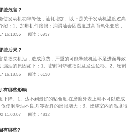
混合气，引发爆燃，引起强烈的发动机冲击和振动，使零件因
哪些危害？
荷而造成早期损坏；磨损加剧：活塞会过度膨胀，使活塞与缸
会使发动机功率降低，油耗增加。以下是关于发动机温度过高
减小甚至消失，从而使活塞运动阻力增大，甚至将活塞、缸壁
介绍：1、加剧机件磨损：润滑油会因温度过高而氧化变质，
件的正常间隙也被破坏，导致磨损加剧，甚至损坏。
在活塞环、汽缸壁和其他零件的摩擦表面，降低了导热性。润
 16:18:55
阅读：6937
油压力降低，润滑性变差，汽缸壁上的油膜在冲击载荷影响下
剧了机件的磨损。2、高温判断：发动机有其本身的工作温
哪些后果？
在80-90度，要维持这个温度，就必须保证汽车的冷却系统能
害是损失机油，造成浪费，严重的可能导致机油不足进而导致
的仪表盘上显示的温度，其实就是冷却系统中的防冻液温度，
机漏油的原因如下：1、密封衬垫破损以及发生位移。2、密封
了发动机的温度情况，水温表没有超过仪表盘上的红色指示线
规定流程进行。3、润滑油添加过多或者添加错了油品。4、发
 16:18:55
阅读：6130
过了该指示线，则代表发动机的温度过高。
，密封部件老化失效。5、发动机内外压力差过大。以下关于
方法：1、各类紧固螺母按需求按规定进行紧固。2、及时更换
机有哪些影响
、做好机油保养，防止产生油泥堵塞发动机内部的单向阀或通
度下降。1、达不到最好的粘合度,在磨擦外表上就不可以造成
接管路的密封。如果经常拆装的话，会导致紧固圈松断或者橡
、促使润滑油不良,对零配件的磨损增大；3、燃烧室内的温度很
下降引起渗油。
着火点,从而点燃混合气,导致爆燃。.汽车发动机气缸垫毁坏：
 11:00:07
阅读：4812
毁坏会导致汽车机油窜进气缸而烧机油，此外也有可能会导致
混合而促使冷冻液失效，比较严重的情况下要改换全部制冷系
因有哪些?