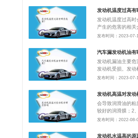
油的着火点而点燃
发动机温度过高有
承受额外冲击性负
发动机温度过高时
壁之间的配合间隙
产生的危害的相关
拉伤。其它各运动
胶质、沉积物黏附
发布时间：2023-07-17
滑油黏度下降，机
强度减弱，从而加
汽车漏发动机油有
度，大部分汽车是
发动机漏油主要危
够正常运行。汽车
发动机受损。发动
该温度就直接反应
部件安装没有按照
发布时间：2023-07-17
就是正常，如果超
动机使用时间过长
发动机漏油的解决
发动机高温对发动
失效密封部件。3
会导致润滑油的粘
气阀。4、做好外
较好的润滑膜；2
胶被撑开，密封性
容易到达汽柴油的
发布时间：2022-08-02
汽车发动机气缸垫
汽车机油与冷冻液
发动机水温高的原