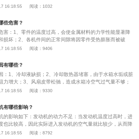
冷却液进行添加，这样就容易导致发动机过热。这种时候只要
 16:18:55
阅读：1032
。发动机高温属于机动车常见的问题，车主应及时在高温天气
2、水箱漏水：水箱连接水管断裂或者连接不严都会造成漏
前勤检查，随时关注水温表显示的水温，避免机动车高温“开
循环受阻，严重的话引起发动机开锅。应及时去4S店更换连接
哪些危害？
扇故障：冷却风扇损坏或电线短路导致风扇工作或者冷却风扇
危害：1、零件的温度过高，会使金属材料的力学性能显著降
致发动机的热量没法散发出去，发动机自然温度会升高。及时
和损坏；2、各机件间的正常间隙将因零件受热膨胀而被破
、节温器故障：节温器是控制冷却液流动路径的装置，一旦发生
常工作；3、使机油粘度变稀甚至氧化变质，降低润滑作用，
 16:18:55
阅读：9406
发动机的大小循环势必会受到影响，那么发动机的热量就无法
4、气缸的充气量减少，造成发动机功率下降，汽油机工作
去4S店检修；5、水泵故障：水泵发生故障后，发动机导热的
。发动机是一种能够把其他形式的能转化为机械能的机器，包
循环和更新，那么发动机启动后水温就会迅速上升，这时车内
因有哪些？
机、喷气发动机、电动机等。
报警灯也会亮。及时更换水泵；6、排气问题：三元催化器阻
因：1、冷却液缺损；2、冷却散热器堵塞，由于水箱水垢或脏
造成发动机排气受阻，导致引擎过热。清理三元催化器或者更
阻力增大；3、风扇皮带松驰，造成水箱冷空气过气量不够；
合气过浓：当发动机的混合气过浓时，车辆就会出现爆震，抖
或水泵叶轮损蚀，使冷却液流量减少；5、防冻冷却液的浓度过
 16:18:55
阅读：9330
会导致散热不良，这个多半是积碳问题导致的。清理积碳就好
效，造成温度上升后，节温器仍打不开；7、冷却系统内有空
气开关将空气排放；8、发动机机体内水垢或脏物堵塞；9、气
机有哪些影响？
气缸与水道窜通，此时不仅温度高，而且冷却液内伴有气泡，
机的影响如下：发动机的动力不足：当发动机温度过高时，进
故障。
度也比较高，因此实际进入发动机的空气量就比较少，从而降
效率，发动机的功率、扭矩也随之下降，表现为发动机的动力
 16:18:55
阅读：8792
发动机温度过高时，燃烧室内部的温度非常高，很容易达到汽