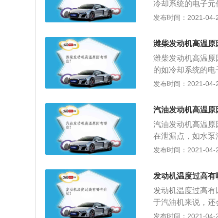
冷却系统的电子元
是否缺少，导致的
等；2、靠边停车
发布时间：2021-04-26
以检查，水温传感
达到极限，这时如
力不太强的话，还
机来说，水泵是由
潍柴发动机高温原
高的温度得不到冷
潍柴发动机高温原
儿，不断循环的冷
的如冷却系统的电
是否缺少，导致的
不足等；2、靠边
发布时间：2021-04-26
以检查，水温传感
力已达到极限，这
力不太强的话，还
发动机来说，水泵
汽油发动机高温原
些），过高的温度
汽油发动机高温原
转一会儿，不断循
在泄漏点，如水泵
防冻液是否缺少，
温器出现了故障导
发布时间：2021-04-26
次还可以检查，水
的流动受到了阻碍
动手能力不太强的
工作不正常，导致
发动机温度过高有
发动机温度过高有
于汽油机来说，还
质，降低润滑作用
发布时间：2021-04-25