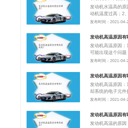
统。发动机过热会
发动机水温高的原
阶段许多缸盖和缸
动机温度过高；2
过热会导致汽车机
有及时给予补充；
发布时间：2021-04-28
少。此外发动机过
在80℃-95℃
的工作，导致发动
不上水，就会造成
发动机高温原因有
能遭受破坏，使冷
发动机高温原因：
湿式缸套因气蚀造
可能出现这个问题
高温情况的话，那
发布时间：2021-04-26
般由水泵、水箱、
故障可能就会发生
发动机高温原因有
温的情况，由于发
发动机高温原因：
象。车辆水箱或防
却系统的电子元件
等；2、靠边停车
发布时间：2021-04-26
达到极限，这时如
机来说，水泵是由
发动机高温原因有
高的温度得不到冷
发动机高温的原因
儿，不断循环的冷