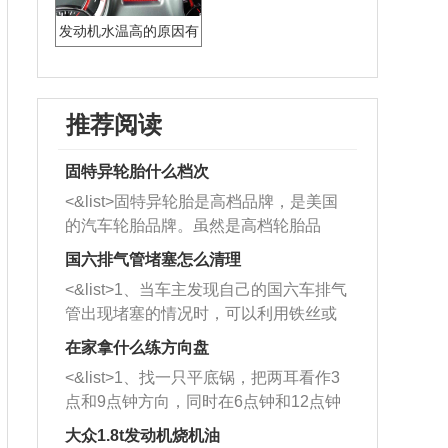
发动机水温高的原因有
哪些
推荐阅读
固特异轮胎什么档次
<&list>固特异轮胎是高档品牌，是美国
的汽车轮胎品牌。虽然是高档轮胎品
牌，但是中高低端的轮胎都有生产，这
国六排气管堵塞怎么清理
也是为了更好的开拓市场。
<&list>1、当车主发现自己的国六车排气
管出现堵塞的情况时，可以利用铁丝或
者是细棍，直接将杂物给取出来，如果
在家拿什么练方向盘
堵塞情况比较严重，也可以采取应急措
<&list>1、找一只平底锅，把两耳看作3
施。 <&list>2、直接利用木棍将所有的
点和9点钟方向，同时在6点钟和12点钟
杂物推到排气管里面的位置处，然后将
方向做一个标记。 <&list>2、双手握住
三元催化器拆解开，就可以将堵塞的东
大众1.8t发动机烧机油