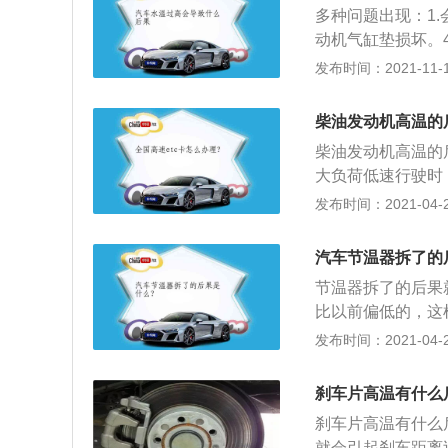
多种问题出现：1.
检查和保养，以免
动机气缸垫损坏。
液是否正常，机油
过高时，需要将车
发布时间：2021-11-10
灯，一般情况下，
动车辆出现故障，
车辆的过程中，发
柴油发动机高温的
动机冷却系统进行
柴油发动机高温的
以继续上路行驶。
大负荷低速行驶时
数，导致进入汽缸
发布时间：2021-04-27
率下降；2、油耗
氧条件下生成胶质
汽车节温器拆了的
成炽热点，引发发
节温器拆了的后果
变形，甚至产生裂
比以前偏低的，这
耗上升；3、机件
不足问题；2、其
发布时间：2021-04-27
活塞环、汽缸壁和
件磨损甚至增加了
压力降低，润滑性
化不良，长期下去
了机件的磨损。
刹车片高温有什么
的。
刹车片高温有什么
就会引起刹车距离