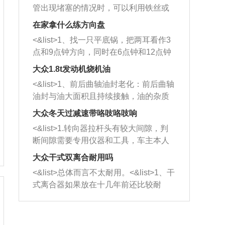
管出现堵塞的情况时，可以利用铁丝或
者是细棍，直接将杂物给取出来，如果
在家拿什么练方向盘
堵塞情况比较严重，也可以采取应急措
<&list>1、找一只平底锅，把两耳看作3
施。 <&list>2、直接利用木棍将所有的
点和9点钟方向，同时在6点钟和12点钟
杂物推到排气管里面的位置处，然后将
方向做一个标记。 <&list>2、双手握住
三元催化器拆解开，就可以将堵塞的东
大众1.8t发动机烧机油
平底锅两耳，然后往左打半圈、一圈、
西取出来。但如果是因为积碳过多引起
<&list>1、前后曲轴油封老化：前后曲轴
一圈半的练习，往右同样也要打相同的
的堵塞，就需要将三元催化器泡在草酸
油封与油大面积且持续接触，油的杂质
圈数。 <&list>3、最后强调要反复练
中进行清洗。 <&list>3、也可以利用清
和发动机内持续温度变化使其密封效果
习，这样就可以形成肌肉记忆，在真实
大众冬天过减速带咯吱咯吱响
洗剂对堵塞的情况得到解决，将清洗剂
逐渐减弱，导致渗油或漏油。<&list>2、
驾驶车辆时，不需要记忆也能打好方
放在燃油箱中，与燃油混合后，车辆启
<&list>1.转向器拉杆头有较大间隙，判
活塞间隙过大：积碳会使活塞环与缸体
向。
动时，就可以和汽油一起进入到燃烧
断间隙需要专用仪器和工具，车主本人
的间隙扩大，导致机油流入燃烧室中，
室，最后形成废气排出，就可以让三元
无法制作，需要将车辆送到修理厂或4s
造成烧机油。<&list>3、机油粘度。使用
大众干式双离合耐用吗
催化器得到清洗，排气管堵塞的情况就
店；<&list>2.车辆半轴套管防尘罩破
机油粘度过小的话，同样会有烧机油现
<&list>总体而言不太耐用。<&list>1、干
能够得到解决。
裂，破裂后会出现漏油现象，使半轴磨
象，机油粘度过小具有很好的流动性，
式离合器如果放在十几年前还比较耐
损严重，磨损的半轴容易损坏，产生异
容易窜入到气缸内，参与燃烧。<&list>
用，但是由于现在的汽车发动机动力输
响；<&list>3.稳定器的转向胶套和球头
4、机油量。机油量过多，机油压力过
出越来越高，使得干式离合器散热不足
老化，一般是使用时间过长造成的。解
大，会将部分机油压入气缸内，也会出
的缺陷也逐渐暴露出来。<&list>2、由于
决方法是更换新的质量好的转向橡胶套