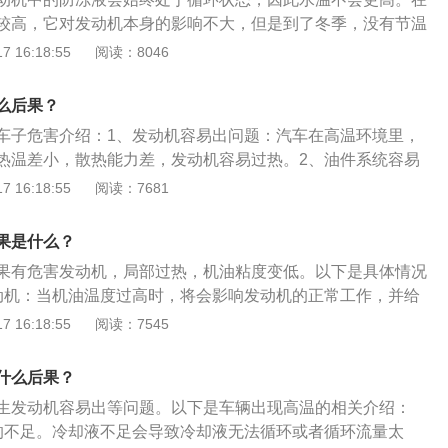
是汽车冷却系统中主要机件；功用是散发热量，冷却水在水套
较高，它对发动机本身的影响不大，但是到了冬季，没有节温
散热器后热量散去，再回到水套内循环，达到调温。是汽车发
升温缓慢，最直观的表现就是冬季发动机无力，而且车内空调
 16:18:55
阅读：8046
是扩展资料：1、节温器的主要功能：控制发动机和油箱之间
。在防冻液的温度较低时，恒温器处于部分的关闭状态，此时
么后果？
冻液不会向外循环，因此升温较快，可以让发动机尽快的达到
车子危害介绍：1、发动机容易出问题：汽车在高温环境里，
、节省油耗的装置：当发动机中的防冻液升温到一定温度时，
热温差小，散热能力差，发动机容易过热。2、油件系统容易
与水相连通，所以恒温器是一种可以让发动机尽快达到最佳工
，油料和相应的机件可能会出现一系列的问题，加速机件磨
 16:18:55
阅读：7681
，节省油耗的装置。
机的使用寿命。3、蓄电池高温下会出现电压不稳：电瓶温度
因为绝缘层老化而出现氧化，尤其是负极，会在极头产生白色
果是什么？
电瓶电压不稳定。4、高温导致车漆发生变化：经暴露在烈日
果有危害发动机，局部过热，机油粘度变低。以下是具体情况
皮肤一样，在太阳下暴晒可能会褪色或者是光泽度会降低，并
动机：当机油温度过高时，将会影响发动机的正常工作，并给
5、高温下内饰容易老化。6、车内有害物质增多。
危害。水温的高低主要表明发动机燃烧和活塞、缸壁等高温零
 16:18:55
阅读：7545
局部过热：由于导热不良而形成局部过热，特别是按冷却水循
、结构薄弱的部件，易造成局部变形、裂纹及烧损。3、机油
什么后果？
粘度降低，机油烧损，发动机各润滑部位油膜破坏，加速机件
生发动机容易出等问题。以下是车辆出现高温的相关介绍：
成烧瓦、拉缸等事故。
的不足。冷却液不足会导致冷却液无法循环或者循环流量太