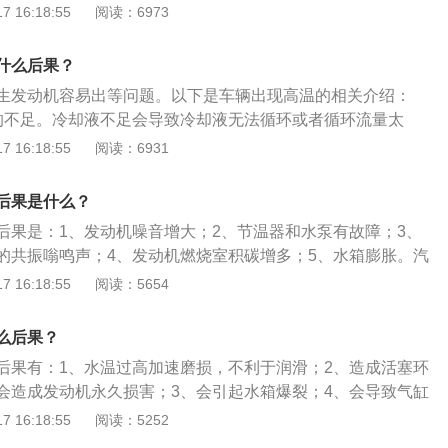
。这时候只需要添加足够的冷却液即可。紧急情况下添加一定
 16:18:55
阅读：6973
2、处理方式：行驶中发动机水温报警后应该尽快找安全的地
让发动机自行冷却降温，防止温度继续升高导致发动机损坏。
什么后果？
生发动机容易出等问题。以下是车辆出现高温的相关介绍：
的不足。冷却液不足会导致冷却液无法循环或者循环流量太
。这时候只需要添加足够的冷却液即可。紧急情况下添加一定
 16:18:55
阅读：6931
2、处理方式：行驶中发动机水温报警后应该尽快找安全的地
让发动机自行冷却降温，防止温度继续升高导致发动机损坏。
后果是什么？
后果是：1、发动机噪音增大；2、节温器和水泵有故障；3、
的共振嗡鸣声；4、发动机燃烧室积碳增多；5、水箱膨胀。汽
常的刻度范围内都正常，水温是从C到H，C表示60度，只要水
 16:18:55
阅读：5654
示水温已经达到60度，H红格表示的温度是110度。当指针进入
水温过高，长期水温过高就会出现开锅，即发动机冷却液沸
么后果？
后果有：1、水温过高加速磨损，不利于润滑；2、造成活塞环
会造成发动机永久损害；3、会引起水箱爆裂；4、会导致气缸
至损坏。水温过高的检测方法是：1、水温高时应避免立即熄
 16:18:55
阅读：5252
箱冷却液液面是否正常；3、检查水管、水箱是否存在漏水的情