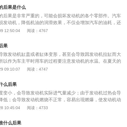
风扇是否能正常运转；5、发动机动力输出是否产生影响，出现
的后果是什么
的后果是非常严重的，可能会损坏发动机的各个零部件。汽车
损发动机，降低机油的润滑效果，不仅会增加汽车的油耗，还
，导致发动机迅速老化。还有汽车水温持续过高可能会使汽车
 12:50:04
阅读：4767
引起爆裂，并且水温高会损坏汽缸盖，汽缸体。至于水温为什
要有几点。一是因为汽车的冷却液不足。二是由于水箱表面过
后果
絮，污泥等垃圾，使得透气性变差，降低了散热效果。三是由
导致发动机缸盖或者缸体变形，甚至会导致因发动机拉缸而大
所以为了不使汽车水温过高，我们应当时常的检查汽车的行驶
所以作为车主平时用车的过程要注意发动机的水温。在夏天的
度升至35摄氏度以上，封闭的轿车内部温度会在35度10分钟内
 09:10:07
阅读：4747
高的温度，会激发很多污染源的污染释放，将会对车内人员健康
这时车里也不要放食物，容易使食物变质，还有如果长时间把
什么后果
也会使车辆上的橡胶零件老化，出现裂痕、密封性能下降,影响
度变小，会导致发动机实际进气量减少；由于发动机过热会导
，车内也不要存放一些易燃易爆物品，高温环境容易引起火
降低；会导致发动机燃烧不正常，容易出现燃爆，使发动机动
的部件材质形成热衰减等。当出现发动机缺水高温的时候，车
 10:45:04
阅读：4733
灯，这时候就不要继续行驶了，不然的话即使维修好了也会落
发动机的损坏是不可逆的，最常见的是烧坏气缸垫、气门及气
致什么后果
可能还会导致缸体或缸盖出现裂痕。所以需要及时对车辆进行