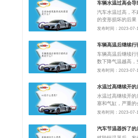
车辆水温过高会导
汽车水温过高，不
的变形损坏的后果
原因介绍：冷却液
发布时间：2023-07-17
壶盖，因内部压力
来后，水壶盖可以
车辆高温后继续行
片形成的孔隙，容
车辆高温后继续行
对这种情况，对水
数下降气温越高，
低：由于发动机过
发布时间：2023-07-17
正常：会导致发动
件衰减：使发动机
水温过高继续开的
影响。
水温过高继续开的
塞和气缸，严重的
升、烧机油；会造
发布时间：2023-07-17
生自燃。以下是相
度，水温是从C到
汽车节温器拆了的
度，H红格表示的
移除恒温器后，发