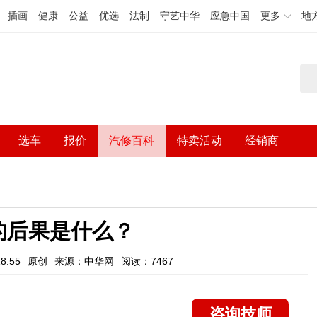
插画
健康
公益
优选
法制
守艺中华
应急中国
更多
地
选车
报价
汽修百科
特卖活动
经销商
的后果是什么？
8:55
原创
来源：中华网
阅读：7467
咨询技师