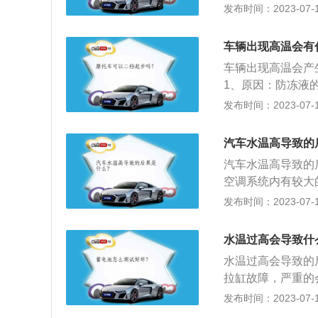
小，散热能力不足
发布时间：2023-07-17
的纯净水也可以。
方停车，然后熄火
车辆出现高温会有
车辆出现高温会产
1、原因：防冻液
小，散热能力不足
发布时间：2023-07-17
的纯净水也可以。
方停车，然后熄火
汽车水温高导致的
汽车水温高导致的
空调系统内有较大
车水温表只要在正
发布时间：2023-07-17
温表指针指向C表
红色区域时就代表
水温过高会导致什
腾。
水温过高会导致的
拉缸故障，严重的
盖、气缸体变形甚
发布时间：2023-07-17
火；2、检查副水