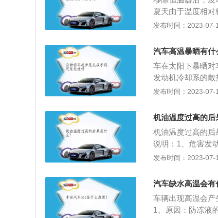
水箱又称散热器，
夏天由于温度相对
中吸收热量，流到
器会导致发动机运
发布时间：2023-07-17
动机的组成部分。
的升温变慢。以下
的防冻液循环系统
汽车高温暴晒有什
只有发动机中的防
车在太阳下暴晒对
最佳的热效率。2
发动机冷却系的散
恒温器将自动打开
出问题：高温之下
发布时间：2023-07-17
作状态，增加动力
损，严重影响发动
高的时候，电极会
机油温度过高的后
氧化物，从而造成
机油温度过高的后
下的车漆就像人的
说明：1、危害发
且可能产生龟裂。
发动机带来一定的
发布时间：2023-07-17
件的热状况。2、
环方向离散热器远
汽车缺水高温会有
粘度低：造成机油
车辆出现高温会产
磨损，严重时会造
1、原因：防冻液