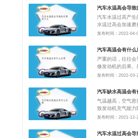
况；4、检查水箱
汽车水温高会导致
动力不足的状况。
汽车水温过高产生
水温过高会加速磨
会加速损坏发动机
发布时间：2022-04-09
水箱因过度高温而
么会过高？原因主
汽车高温会有什么
于脏污，积累了毛
严重的话，往往会
于个别部件损坏。
修发动机的后果。
状况。
时候，当周围的温
发布时间：2022-03-29
升至65度，这么
造成很大的伤害，
汽车缺水高温会有
车停放在烈日下，
气温越高，空气密
车的零件使用寿命
致发动机充气能力
灾。
力下降；使发动机
发布时间：2021-12-28
辆会亮起水温报警
下后遗症，而且对
汽车水温过高会导
门座等，严重的话