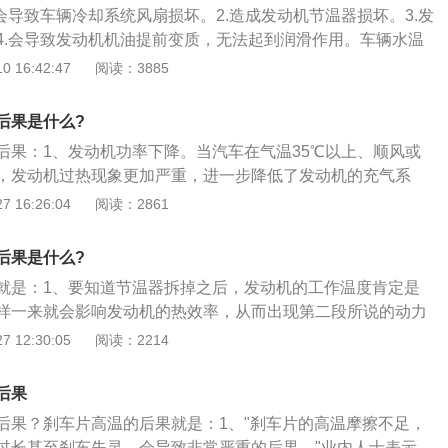
会导致车辆冷却系统风扇损坏。2.造成发动机节温器损坏。3.发
出现故障的情况，比如要注意冷却液是否在正常范围内，雨刷
4.会导致发动机机油提前变质，无法起到润滑作用。车辆水温
是否到达最低限度等等。时刻还要留意仪表盘是否有出现故障
辆关闭，检查防冻液使用情况。机动车辆的水温过高会导致机
 16:42:47
阅读：3885
黄色警示灯亮起是一般故障，红色是严重故障。
严重时会导致机动车辆无法使用，在机动车辆的驾驶人员行驶
现车辆水温逐渐过高，需要将车辆立即停止，对机动车辆的发
后果是什么?
检测，找到问题后对症进行维修，确定没有问题后，车辆才可
后果：1、发动机功率下降。当汽车在气温35℃以上、顺风或
，发动机过热现象更加严重，进一步降低了发动机的充气系
里的新鲜混合气数量减少，汽缸平均有效压力降低，发动机功
 16:26:04
阅读：2861
上升。发动机温度过高时，易使窜入汽缸中的润滑油在高温缺
积炭，积炭聚集在活塞顶、燃烧室壁、气门顶和火花塞上，形
后果是什么?
动机炽热点火，产生不正常燃烧，因而易使发动机缸体和缸盖
就是：1、要知道节温器拆掉之后，发动机的工作温度肯定是
纹或翘曲，也易烧损缸垫，造成压缩终了时汽缸压力下降，油
样一来就会影响发动机的热效率，从而出现第二段所说的动力
磨损。润滑油会因温度过高而氧化变质，胶质、沉积物黏附在
次，发动机的预热时间是比正常增加几倍的，而造成的内部零
 12:30:05
阅读：2214
其他零件的摩擦表面，降低了导热性。润滑油黏度下降，机油
几十倍；3、由于发动机的工作温度过低，肯定会造成燃油雾
变差，汽缸壁上的油膜在冲击载荷影响下强度减弱，从而加剧
很容易沉积起一层很厚的积碳，对汽车的燃油量是非常不友好
后果
后果？刹车片高温的后果就是：1、"刹车片的高温摩擦不足，
过长甚至刹车失灵，会导致非常严重的后果。"业内人士表示，