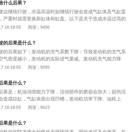
致什么后果？
建议继续行驶，水温高温时如继续行驶会造成气缸体及气缸盖
，严重时就需更换新缸体和缸盖。以下是关于造成水温过高的
不足：这个问题可自行检查，停车后不要立即打开水箱盖或水
 16:18:55
阅读：9496
过高，打开后会瞬间喷出，容易被烫伤。等待温度稍微冷却下
慢慢打开，添加冷却液即可。水箱过脏：水箱上有着很多散热
驶的后果是什么？
易积聚有毛絮、污泥等，会使通气性变差，散热效果变差。面
驶的后果如下：发动机的充气系数下降：导致发动机的充气系
箱进行清洗即可。
空气密度越小，发动机的实际进气量减。发动机充气能力降
热发动机罩内温度更高，发动机充气能力降低。发动机燃烧不
 16:18:55
阅读：9095
机燃烧不正常，容易产生爆燃，发动机动力下降。发动机各部
的各部件材质形成热衰减，其次对发动机各部件的间隙也有所
后果是什么？
后果是：机油润滑能力下降，活动部件的磨损会加大；损伤活
会造成拉缸，气缸表面出现凹槽，发动机功率下降、油耗上
成发动机周边配件损坏，如正时链导轨、张紧轮等；发动机发
 16:18:55
阅读：8623
关介绍：水温表：水温表是用来指示发动机内部冷却水的温
H，C表示60度，只要水温表指针指向C表示水温已经达到60
后果是什么？
温度是110度，指针进入红色区域是代表水温过高。水箱：汽车
动机中的防冻液会始终处于循环状态，因此水温不会更高。在