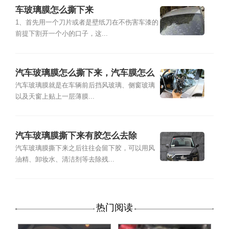
车玻璃膜怎么撕下来
1、首先用一个刀片或者是壁纸刀在不伤害车漆的
前提下割开一个小的口子，这...
汽车玻璃膜怎么撕下来，汽车膜怎么
快速的撕掉
汽车玻璃膜就是在车辆前后挡风玻璃、侧窗玻璃
以及天窗上贴上一层薄膜...
汽车玻璃膜撕下来有胶怎么去除
汽车玻璃膜撕下来之后往往会留下胶，可以用风
油精、卸妆水、清洁剂等去除残...
热门阅读