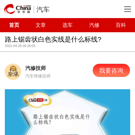
汽车
首页
文章
选车
汽修
百科
路上锯齿状白色实线是什么标线?
2021-04-26 05:26:03
汽修技师
我要咨询
汽车维修技师