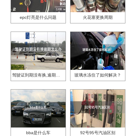
epc灯亮是什么问题
火花塞更换周期
驾驶证到期没有换,逾期怎么办??
玻璃水冻住了如何解决？
bba是什么车
92号95号汽油区别