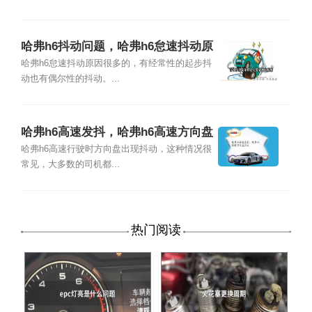
哈弗h6抖动问题，哈弗h6怠速抖动原
因
哈弗h6怠速抖动原因很多的，有经常性的起步抖
动也有偶尔性的抖动。...
哈弗h6高速发抖，哈弗h6高速方向盘
抖动
哈弗h6高速行驶时方向盘出现抖动，这种情况很
常见，大多数的司机都...
热门阅读