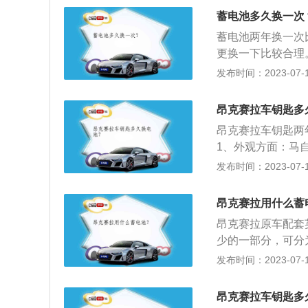
于蓄电池采用了铅
蓄电池多久换一次
低，加上外壳采用
蓄电池两年换一次
相比，具有不需添
更换一下比较合理
蓄电池养护方法：
用。汽车电瓶：正
发布时间：2023-07-17
次，视液面下降情
火开空调，不在怠
灯光暗淡、启动无
注意事项：良好的
电，过充会使活性
昂克赛拉车钥匙多
换新的电瓶也可以
过低。4、使用过
昂克赛拉车钥匙两
防止蓄电池长时间
1、外观方面：马
时间，中间间隔1
洁的前脸设计，进
发布时间：2023-07-17
须保持接触良好，
出一种优雅与细腻
酸盐，必须刮净，
可更好地避免对行
昂克赛拉用什么蓄
有效减少。
昂克赛拉原车配套英
少的一部分，可分
池的注意事项：1、
发布时间：2023-07-17
查一次，并视液面
当电池的电压不足
昂克赛拉车钥匙多
过充电或长期亏电