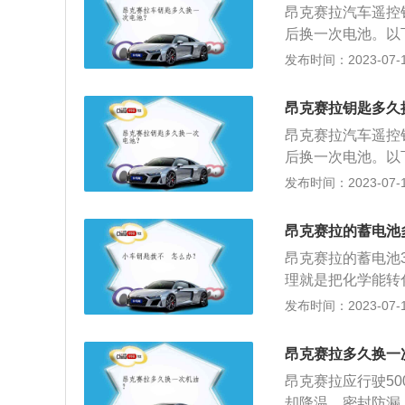
昂克赛拉汽车遥控
电压不能过高或过
后换一次电池。以
通，以防电池变形
时，只需要将钥匙
发布时间：2023-07-17
以防燃烧伤人。
更换电池时，一定
平时使用遥控钥匙
昂克赛拉钥匙多久
距离遥控，那会加
昂克赛拉汽车遥控
后换一次电池。以
时，只需要将钥匙
发布时间：2023-07-17
更换电池时，一定
平时使用遥控钥匙
昂克赛拉的蓄电池
距离遥控，那会加
昂克赛拉的蓄电池
理就是把化学能转
由铅及其氧化物制
发布时间：2023-07-17
的一款紧凑型车，长宽
m，搭载1.5L自
昂克赛拉多久换一
速箱。
昂克赛拉应行驶5
却降温、密封防漏