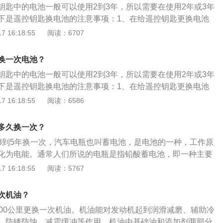
钥匙中的电池一般可以使用2到3年，所以需要在使用2年或3年
低。3、注意事项：使用过程中，应经常检查排气孔是否畅
下是遥控钥匙换电池的注意事项：1、在给遥控钥匙更换电池
或爆裂。电池应远离热源和明火，充电及使用时应保持通风，
的外壳撬开，然后将旧的电池取出来换上新的就可以。2、在
 16:18:55
阅读：6707
要看好旧电池的型号，然后再去购买相同型号的电池。3、在
时，要尽量避免远距离遥控，这样可以节省电量。如果经常远
换一次电池？
快电量的消耗速度。
钥匙中的电池一般可以使用2到3年，所以需要在使用2年或3年
下是遥控钥匙换电池的注意事项：1、在给遥控钥匙更换电池
的外壳撬开，然后将旧的电池取出来换上新的就可以。2、在
 16:18:55
阅读：6586
要看好旧电池的型号，然后再去购买相同型号的电池。3、在
时，要尽量避免远距离遥控，这样可以节省电量。如果经常远
多久换一次？
快电量的消耗速度。
3到5年换一次，汽车电瓶也叫蓄电池，是电池的一种，工作原
化为电能。通常人们所说的电瓶是指铅酸蓄电池，即一种主要
成，电解液是硫酸溶液的蓄电池。昂克赛拉是长安马自达推出
 16:18:55
阅读：5767
高分别是4662mm、1797mm、1445mm，轴距为2726m
然吸气发动机，最大功率是86kw，匹配6挡手动、6挡手自一体变
次机油？
000公里更换一次机油。机油能对发动机起到润滑减磨、辅助冷
、防锈防蚀、减震缓冲等作用，机油由基础油和添加剂两部分