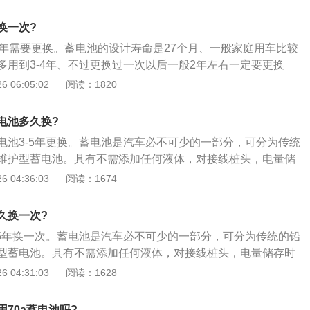
充电。有时在路途中发现电量不够了，发动机又熄火启动不
符合发动机的机油，机油产生的效果是不一样的，严重时还有
，可以向其他的车辆求助，胞们车辆上的蓄电池来发动车辆，
成严重的影响。
换一次?
极和负极相连，正极和正极相连；2、在亏电解液时应补充蒸
4年需要更换。蓄电池的设计寿命是27个月、一般家庭用车比较
切忌用饮用纯净水代替。因为纯净水中含有多种微元素，对蓄
多用到3-4年、不过更换过一次以后一般2年左右一定要更换
响；3、在启动汽车时，不间断地使用启动机会导致蓄电池因
检测步骤如下：1、检测蓄电池外表：检查蓄电池外壳是否凸
 06:05:02
阅读：1820
正确的使用胁法是每次发动车的时间总长不超过5秒，再次启
电瓶接线端子腐蚀等，如果有这种现象，说明电瓶已经坏死。
15秒。
检测蓄电池电压：充电两个小时后，每隔20分钟对单体电瓶的
电池多久换?
不足13说明该电池有问题；放电时，每隔10分钟分三次进行检
电池3-5年更换。蓄电池是汽车必不可少的一部分，可分为传统
他电池快并低于10V则该电池有问题；3、检测蓄电池是否“失
维护型蓄电池。具有不需添加任何液体，对接线桩头，电量储
池充电3-6个小时后，充电时充电器一直亮着红灯，说明电池严
以下是蓄电池的作用：1、启动发动机时，给起动机提供强大
 04:36:03
阅读：1674
蓄电池上面的盖子，可以看见有六个园孔，检查每个孔内电解液
A左右）；2、当发电机过载时，可以协助发电机向用电设备供
说明极板铅粉已经脱落，这节电池坏死。
处于怠速时，向用电设备供电；4、蓄电池还是一个大容量电容
久换一次?
的用电器；5、当发电机端电压高于铅蓄电池的电动势时，将
-5年换一次。蓄电池是汽车必不可少的一部分，可分为传统的铅
化学能储存起来，也就是进行充电。
型蓄电池。具有不需添加任何液体，对接线桩头，电量储存时
是蓄电池的作用：1、启动发动机时，给起动机提供强大的起
 04:31:03
阅读：1628
右）；2、当发电机过载时，可以协助发电机向用电设备供电；
怠速时，向用电设备供电；4、蓄电池还是一个大容量电容器，
70a蓄电池吗?