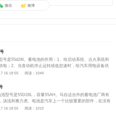
微信
微博
型号
号是55d26l。蓄电池的作用：1、给启动系统、点火系统和
供电；2、当发动机停止运转或低怠速时，给汽车用电设备供
出电量不足时，可以辅助给用电设备供电；4、缓和点系中的冲
 16:18:55
阅读：1048
上的电子设备；5、可以将发电机发出的多余电能存储起来。
定期更换的易损件，大部分需要每隔3到5年更换一次。但是如
号
没有启动的话，电瓶就很容易因为亏电而损坏了，如果发现电
池型号是55D26L，容量55AH。马自达合作的蓄电池厂商有
以在保养汽车的时候让技师用专业的设备测量电瓶里面的电压
，汤浅和雅力虎。电池是汽车上一个比较重要的部件，在没有
压和内阻都不达标的话，那就说明电瓶要更换了。
电池给全车用电设备供电的，并且电池也负责启动发动机。蓄
 16:18:55
阅读：1010
少的一部分，可分为传统的铅酸蓄电池和免维护型蓄电池。由