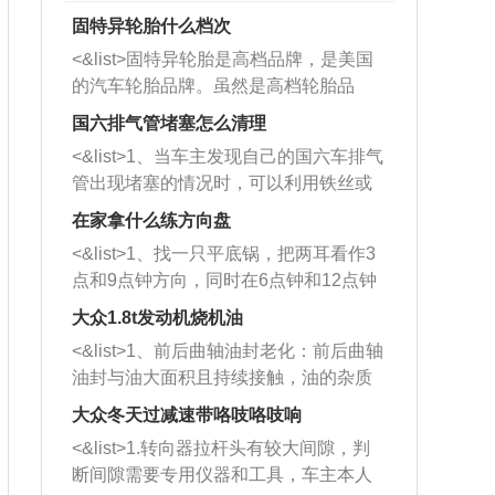
固特异轮胎什么档次
<&list>固特异轮胎是高档品牌，是美国
的汽车轮胎品牌。虽然是高档轮胎品
牌，但是中高低端的轮胎都有生产，这
国六排气管堵塞怎么清理
也是为了更好的开拓市场。
<&list>1、当车主发现自己的国六车排气
管出现堵塞的情况时，可以利用铁丝或
者是细棍，直接将杂物给取出来，如果
在家拿什么练方向盘
堵塞情况比较严重，也可以采取应急措
<&list>1、找一只平底锅，把两耳看作3
施。 <&list>2、直接利用木棍将所有的
点和9点钟方向，同时在6点钟和12点钟
杂物推到排气管里面的位置处，然后将
方向做一个标记。 <&list>2、双手握住
三元催化器拆解开，就可以将堵塞的东
大众1.8t发动机烧机油
平底锅两耳，然后往左打半圈、一圈、
西取出来。但如果是因为积碳过多引起
<&list>1、前后曲轴油封老化：前后曲轴
一圈半的练习，往右同样也要打相同的
的堵塞，就需要将三元催化器泡在草酸
油封与油大面积且持续接触，油的杂质
圈数。 <&list>3、最后强调要反复练
中进行清洗。 <&list>3、也可以利用清
和发动机内持续温度变化使其密封效果
习，这样就可以形成肌肉记忆，在真实
大众冬天过减速带咯吱咯吱响
洗剂对堵塞的情况得到解决，将清洗剂
逐渐减弱，导致渗油或漏油。<&list>2、
驾驶车辆时，不需要记忆也能打好方
放在燃油箱中，与燃油混合后，车辆启
<&list>1.转向器拉杆头有较大间隙，判
活塞间隙过大：积碳会使活塞环与缸体
向。
动时，就可以和汽油一起进入到燃烧
断间隙需要专用仪器和工具，车主本人
的间隙扩大，导致机油流入燃烧室中，