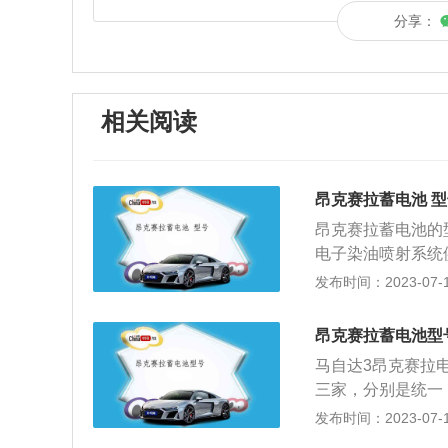
分享：
相关阅读
昂克赛拉蓄电池 
昂克赛拉蓄电池的型
电子染油喷射系统
电；3、发电机输
发布时间：2023-07-17
击电压，保护汽车
蓄电池是一个需要
昂克赛拉蓄电池型
果车辆长时间停发
马自达3昂克赛拉电
瓶有异常的话，可
三家，分别是统一
还有内阻，如果电
启动发动机时，是
发布时间：2023-07-17
电池是汽车必不可