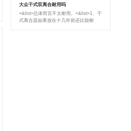
室，最后形成废气排出，就可以让三元
无法制作，需要将车辆送到修理厂或4s
造成烧机油。<&list>3、机油粘度。使用
大众干式双离合耐用吗
催化器得到清洗，排气管堵塞的情况就
店；<&list>2.车辆半轴套管防尘罩破
机油粘度过小的话，同样会有烧机油现
<&list>总体而言不太耐用。<&list>1、干
能够得到解决。
裂，破裂后会出现漏油现象，使半轴磨
象，机油粘度过小具有很好的流动性，
式离合器如果放在十几年前还比较耐
损严重，磨损的半轴容易损坏，产生异
容易窜入到气缸内，参与燃烧。<&list>
用，但是由于现在的汽车发动机动力输
响；<&list>3.稳定器的转向胶套和球头
4、机油量。机油量过多，机油压力过
出越来越高，使得干式离合器散热不足
老化，一般是使用时间过长造成的。解
大，会将部分机油压入气缸内，也会出
的缺陷也逐渐暴露出来。<&list>2、由于
决方法是更换新的质量好的转向橡胶套
现烧机油。<&list>5、机油滤清器堵塞：
干式双离合的工作环境暴露在空气中，
和球头。
会导致进气不畅，使进气压力下降，形
而离合器的散热也是通离合器罩上面的
成负压，使机油在负压的情况下吸入燃
几个小孔来进行散热。但是在行驶过程
烧室引起烧机油。<&list>6、正时齿轮或
中变速箱需要换挡，就不得不使得离合
链条磨损：正时齿轮或链条的磨损会引
器频繁工作。<&list>3、长时间的低速行
起气阀和曲轴的正时不同步。由于轮齿
驶以及过于频繁的启停，导致离合器的
或链条磨损产生的过量侧隙，使得发动
温度不断升高，而低速行驶时空气流动
机的调节无法实现：前一圈的正时和下
效率不高，无法将离合器中的热量有效
一圈可能就不一样。当气阀和活塞的运
的带走，导致离合器内部的温度不断升
动不同步时，会造成过大的机油消耗。
高，加速离合器的磨损。
解决方法：更换正时齿轮或链条。<&list
>7、内垫圈、进风口破裂：新的发动机
设计中，经常采用各种由金属和其他材