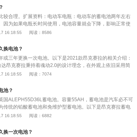
钙合金做栅架，所以充电时产生的水分解量少，水分蒸发量也
？
密封结构，释放出来的硫酸气体也很少，所以它与传统蓄电池
比较合理。扩展资料：电动车电瓶：电动车的蓄电池两年左右
加任何液体，对接线桩头，电量储存时间长等优点。昂克赛拉
。因为如果电瓶长时间使用，电池容量就会下降，影响正常使
1、电解液液面应始终保持在MAX和MIN之间，每月检查一
常使用车辆，两年左右就可以换一个新的电瓶。如果是经常熄
 16:18:55
阅读：8586
况适当补充蒸馏水(纯水)，切勿加酸。2、当电池的电压不足且
速状态下使用车上的电器设备，不到两年就可以更换新电瓶。
力时，应及时进行车外充电。3、防止蓄电池过充电或长期亏
用车习惯可以延长电瓶的使用寿命，到两年半或者是三年再更
物质脱落，亏电会使极板硫化，要保证调节器电压不能过高或
久换电池？
。不过电瓶更换的具体时间还是要根据电瓶的亏损情况来定。
程中，应经常检查排气孔是否畅通，以防电池变形或爆裂。5、
年或三年更换一次电池。以下是2021款昂克赛拉的相关介绍：
大电流放电，每次使用启动时间不能大于5秒，两次连续启动
自达昂克赛拉秉持着魂动2.0的设计理念，在外观上依旧采用简
0-15秒。6、经常检查蓄电池连接线是否牢固，所有活接头，必
气栅格、双侧高位LED智能灯设计，简约到极致后自然地散发
 16:18:55
阅读：7074
防止产生火花，引起蓄电池爆炸。电池卡子产生的氧化物、硫
的感觉。2、安全方面：自达3昂克赛拉设计了行人保护结构，
并涂以凡士林，以防再受锈蚀。
人造成伤害；配备了标准的SRS安全气囊系统，可让前方冲击
电池？
国ALEPH55D36L蓄电池。容量55AH，蓄电池是汽车必不可
为传统的铅酸蓄电池和免维护型蓄电池。以下是昂克赛拉蓄电
液面位置：电解液液面应始终保持在max和min之间，每月检
 16:18:55
阅读：6882
下降情况，适当补充蒸馏水(纯水)，切勿加酸。2、及时充电：
且灯光暗淡、起动无力时，应及时进行车外充电。防止蓄电池
久换一次电池？
，过充会使活性物质脱落，亏电会使极板硫化，要保证调节器