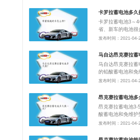
电不足时，要及时
质的机油或者是不
了，作为临时措施
可能会对发动机造
卡罗拉蓄电池多久
将两个蓄电池的负
卡罗拉蓄电池3～
馏水或专用补液。
省、新车的电池很
电池会造成不良影
了。蓄电池好坏的
发布时间：2021-04-26
过度放电而损坏。
出、漏夜、断隔、
动间隔时间不少于
需要更换了；2、
马自达昂克赛拉蓄
电压进行检测，如
马自达昂克赛拉蓄
测，放电时间比其
的铅酸蓄电池和免
水”发黑：对蓄电
存时间长等优点。
发布时间：2021-04-26
重“失水”；打开
的起动电流（10
的颜色，呈黑色，
电；3、当发动机
昂克赛拉蓄电池多
器，可以保护汽车
昂克赛拉蓄电池3
一部分电能转变为
酸蓄电池和免维护
间长等优点。以下
发布时间：2021-04-26
动电流（10A左
3、当发动机处于
昂克赛拉蓄电池能用