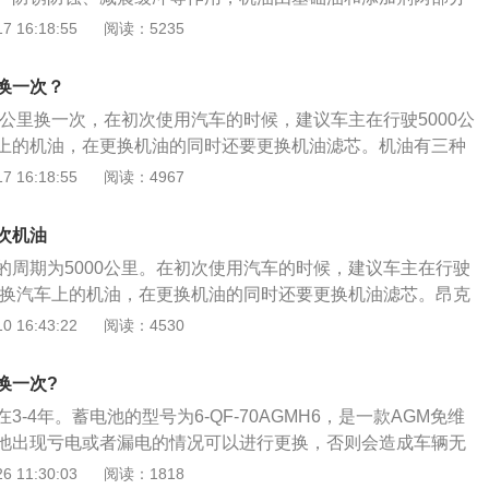
滑油的主要成分，添加剂弥补和改善基础油性能方面的不足。
 16:18:55
阅读：5235
自达生产的一款紧凑型轿车，其长宽高分别为4582mm、17
mm。配置方面，这款车配置了一键启动、7英寸仪表盘显示屏、四
换一次？
盘、8.8英寸中控屏、8扬声器音响、四门车窗一键升降、前后
0公里换一次，在初次使用汽车的时候，建议车主在行驶5000公
上的机油，在更换机油的同时还要更换机油滤芯。机油有三种
机油、半合成机油和全合成机油。这三种机油的使用周期是不
 16:18:55
阅读：4967
用周期为5000公里，半合成机油的使用周期为7500公里，全
期在10000公里左右。昂克赛拉是由长安马自达汽车生产的一
次机油
面，其长宽高分别为4582mm、1795mm、1458mm。昂克
的周期为5000公里。在初次使用汽车的时候，建议车主在行驶
“创驰蓝天”技术和全新设计主题“魂动”的第三款车型，该车型搭
候更换汽车上的机油，在更换机油的同时还要更换机油滤芯。昂克
油发动机。
吸气发动机，这台发动机搭载的是创驰蓝天技术，同时还采用
 16:43:22
阅读：4530
金森式循环是燃油效率最高的发动机技术，在一定程度上可以
效率，使燃油得到充分的燃烧。机油有三种类型，分别是矿物
换一次?
和全合成机油，这三种机油的使用周期是不同的，矿物机油的
3-4年。蓄电池的型号为6-QF-70AGMH6，是一款AGM免维
公里，半合成机油的使用周期为7500公里，全合成机油的使用周
池出现亏电或者漏电的情况可以进行更换，否则会造成车辆无
里左右。在更换机油的时候，要根据机油的类型来决定，另外，需
没电的情况。蓄电池的相关内容如下：1、当电流表指针显示
 11:30:03
阅读：1818
使用的机油要根据发动机的类型来决定，如果发动机使用了劣