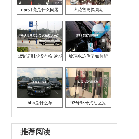
epc灯亮是什么问题
火花塞更换周期
驾驶证到期没有换,逾期
玻璃水冻住了如何解
怎么办??
决？
bba是什么车
92号95号汽油区别
推荐阅读