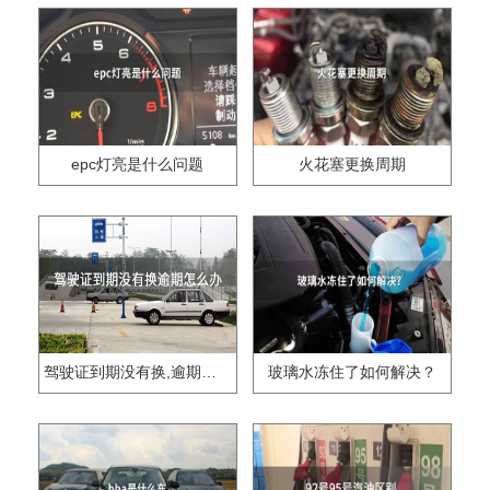
epc灯亮是什么问题
火花塞更换周期
驾驶证到期没有换,逾期怎么办??
玻璃水冻住了如何解决？