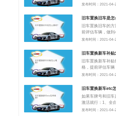
交易所以及有关网
发布时间：2021-04-26
二手车辆应在年检
费，且强制三者保
旧车置换旧车是怎
伤部分按照车辆管
旧车置换旧车的方
内、旧车市场或者
前评估车辆，做到
6、旧车过户后可
将车开到有一定品
发布时间：2021-04-26
价格后，签订一份
且进行试车等服务
旧车置换新车补贴
算差价，多退少补
旧车置换新车补贴
续方面的问题，过
格，提前评估车辆
好直接将车开到有
发布时间：2021-04-26
二手车价格后，签
型，并且进行试车
旧车置换新车etc
据价格算差价，多
如果车牌号和旧车
注意手续方面的问
激活就行：1、全
合在高速公路或交
发布时间：2021-04-26
C收费通道；2、