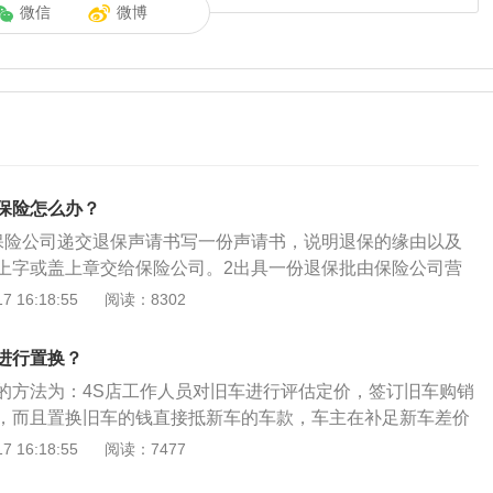
微信
微博
保险怎么办？
保险公司递交退保声请书写一份声请书，说明退保的缘由以及
上字或盖上章交给保险公司。2出具一份退保批由保险公司营
保批单保险公司根据退保声请书出具一份退保批单，写明退保
 16:18:55
阅读：8302
。3收回汽车保险单保险公司会收回汽车保险单。4领取应退保
政部门领取应退保险费，拿退保批单以及身份证，到保险公司
进行置换？
给的保险费。
的方法为：4S店工作人员对旧车进行评估定价，签订旧车购销
，而且置换旧车的钱直接抵新车的车款，车主在补足新车差价
提车。以下为置换购车的相关资料：1、简介：置换购车，是
 16:18:55
阅读：7477
评估价值加上另行支付的车款从品牌经销商处购买新车的业