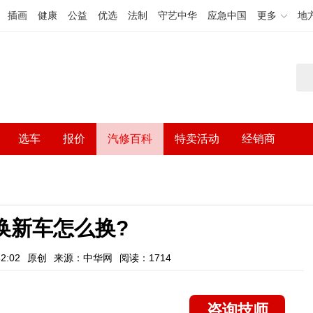
插画
健康
公益
优选
法制
守艺中华
应急中国
更多
地
选车
报价
汽修百科
特卖活动
经销商
换新车怎么换?
2:02
原创
来源：中华网
阅读：1714
咨询技师