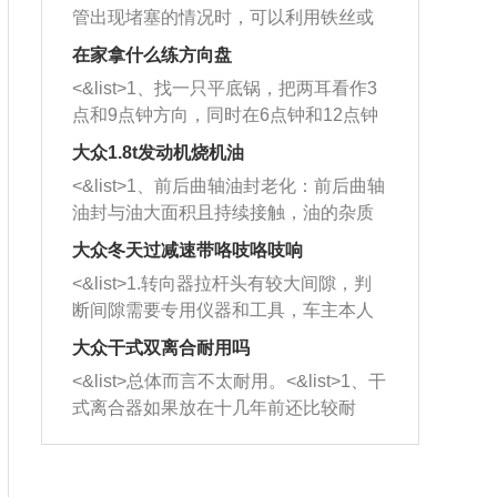
管出现堵塞的情况时，可以利用铁丝或
者是细棍，直接将杂物给取出来，如果
在家拿什么练方向盘
堵塞情况比较严重，也可以采取应急措
<&list>1、找一只平底锅，把两耳看作3
施。 <&list>2、直接利用木棍将所有的
点和9点钟方向，同时在6点钟和12点钟
杂物推到排气管里面的位置处，然后将
方向做一个标记。 <&list>2、双手握住
三元催化器拆解开，就可以将堵塞的东
大众1.8t发动机烧机油
平底锅两耳，然后往左打半圈、一圈、
西取出来。但如果是因为积碳过多引起
<&list>1、前后曲轴油封老化：前后曲轴
一圈半的练习，往右同样也要打相同的
的堵塞，就需要将三元催化器泡在草酸
油封与油大面积且持续接触，油的杂质
圈数。 <&list>3、最后强调要反复练
中进行清洗。 <&list>3、也可以利用清
和发动机内持续温度变化使其密封效果
习，这样就可以形成肌肉记忆，在真实
大众冬天过减速带咯吱咯吱响
洗剂对堵塞的情况得到解决，将清洗剂
逐渐减弱，导致渗油或漏油。<&list>2、
驾驶车辆时，不需要记忆也能打好方
放在燃油箱中，与燃油混合后，车辆启
<&list>1.转向器拉杆头有较大间隙，判
活塞间隙过大：积碳会使活塞环与缸体
向。
动时，就可以和汽油一起进入到燃烧
断间隙需要专用仪器和工具，车主本人
的间隙扩大，导致机油流入燃烧室中，
室，最后形成废气排出，就可以让三元
无法制作，需要将车辆送到修理厂或4s
造成烧机油。<&list>3、机油粘度。使用
大众干式双离合耐用吗
催化器得到清洗，排气管堵塞的情况就
店；<&list>2.车辆半轴套管防尘罩破
机油粘度过小的话，同样会有烧机油现
<&list>总体而言不太耐用。<&list>1、干
能够得到解决。
裂，破裂后会出现漏油现象，使半轴磨
象，机油粘度过小具有很好的流动性，
式离合器如果放在十几年前还比较耐
损严重，磨损的半轴容易损坏，产生异
容易窜入到气缸内，参与燃烧。<&list>
用，但是由于现在的汽车发动机动力输
响；<&list>3.稳定器的转向胶套和球头
4、机油量。机油量过多，机油压力过
出越来越高，使得干式离合器散热不足
老化，一般是使用时间过长造成的。解
大，会将部分机油压入气缸内，也会出
的缺陷也逐渐暴露出来。<&list>2、由于
决方法是更换新的质量好的转向橡胶套