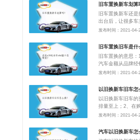
务。2、注意事项
旧车置换新车划算
全。包括身份证原
旧车置换新车还是
件、车辆的机动车
出台后，让很多车
中，每年都会有无
发布时间：2021-04-27
缺乏财力的消费者
将有相应的补贴，
旧车置换旧车是什
销售的车主不妨考
旧车置换的意思：
汽车金额从品牌经
和广义之别。狭义
发布时间：2021-04-27
销售中获益。狭义
汽车置换是指以旧
以旧换新车旧车怎
售甚至分期抵偿等
以旧换新车旧车的
销方式；4、由于
排量至上；2、在购
也可以为参与置换
元；3、只要是符
发布时间：2021-04-26
片去咨询商家，会
的。
汽车以旧换新车怎