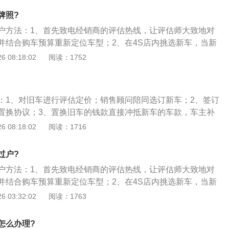
费，也无须停车，高速通行费将从卡中自动扣除，即能够实现
牌照?
种收费系统每车收费耗时不到两秒，其收费通道的通行能力是
户方法：1、首先致电经销商的评估热线，让评估师大致地对
至10倍。使用全自动电子收费系统，可以使公路收费走向无纸
并结合购车预算重新定位车型；2、在4S店内挑选新车，当新
，从根本上杜绝收费票款的流失现象，解决公路收费中的财务
师将参考市场价，对二手车进行实地评估并最终定价；3、评
 08:18:02
阅读：1752
外，实施全自动电子收费系统还可以节约基建费用和管理费
手车进行111项评估检测，并交付评估表给客户查看，与此同
所需的时间和手续（原则上旧车可于第二天进行过户转移，新
行上牌登记）；4、在交付二手车时，与评估师签订二手车买
：1、对旧车进行评估定价；销售顾问陪同选订新车；2、签订
产权及责任划分；5、以补差形式提取新车，完成后续手续办
置换协议；3、置换旧车的钱款直接冲抵新车的车款，车主补
理提车手续，车主如需贷款购新车；4、则置换旧车的钱款作
 08:18:02
阅读：1716
办理购车贷款手续；办理旧车过户手续，车主提供必要的协助
过户?
户方法：1、首先致电经销商的评估热线，让评估师大致地对
并结合购车预算重新定位车型；2、在4S店内挑选新车，当新
师将参考市场价，对二手车进行实地评估并最终定价；3、评
 03:32:02
阅读：1763
手车进行111项评估检测，并交付评估表给客户查看，与此同
所需的时间和手续（原则上旧车可于第二天进行过户转移，新
怎么办理?