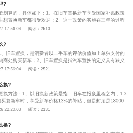
：到4S店进行置换评估之前，一定要先检查车辆的手续是否齐
吗?
件及复印件、车辆原始购置发票或上次过户发票原件及复印
挺划算的，具体如下：1、在旧车置换新车享受国家补贴政策
登记证书原件及复印件，以及车辆行驶证原件及复印件。
主想置换新车都很受欢迎；2、这一政策的实施在三年的过程
数的消费者到二手车交易市场换旧车，帮助很多想买新车但又
 17:56:04
阅读：2513
，满足他们换车的愿望；3、再加上二手车的更换，新车国家
相比新车购买后的销售将更具成本效益，因此建议希望二手车
么?
虑采用这种方式进行更换。
1、旧车置换，是消费者以二手车的评估价值加上单独支付的
销商处购买新车；2、旧车置换是指汽车置换的定义具有狭义
的意思是以旧换新。经销商从二手商品的收购和新商品的相互
 17:56:04
阅读：2521
的置换业务已成为一种世界各国流行的销售模式；3、广义的
换新的业务上，同时兼容二手商品整新、跟踪服务、二手货销
么换?
一系列业务组合为基础的，使其成为是一种有机的、独立的营
更换方法：1、以旧换新政策是指：旧车在报废里程之内，1.3
参与置换的厂家有着良好的信誉和优质的服务，其品牌经销商
买复新车时，享受新车价格13%的补贴，但是封顶是18000
业务的消费者带来信任和更透明、安全、便捷的服务。
合要求的车型都是可以的，具体可以将车子拍照，然后拿着照
 22:20:03
阅读：2131
给到你更全面的回答，毕竟制这个所有解释权是归商家所有
么换?