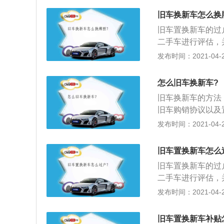
站时便不用人工缴
旧车换新车怎么换
自动收费；3、这
旧车置换新车的过
人工收费通道的5
二手车进行评估，
化、无现金化管理
车型确认后，评估
发布时间：2021-04-26
管理混乱问题。另
估师将对客户的二
用。
时可咨询办理置换
怎么旧车换新车?
车也可于第二天进
旧车换新车的方法
卖合同，明确车辆
旧车购销协议以及
理。
足新车差价后，办
发布时间：2021-04-26
为新车的首付款，
和材料。
旧车置换新车怎么
旧车置换新车的过
二手车进行评估，
车型确认后，评估
发布时间：2021-04-26
估师将对客户的二
时可咨询办理置换
旧车置换新车补贴