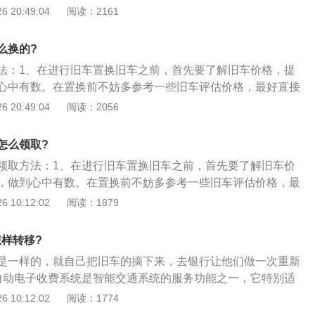
站，各大二手车市场也均有相关布告和服务窗户；3、出售的
 20:49:04
阅读：2161
有效期内，且消除车辆违章，车辆必须在交易日之前不拖欠税
险有效；4、车辆外观基本符合行使本照片，改装以及相关损
么换的?
理要求恢复正常状态；5、关于旧车出售，目前可以在4S店
法：1、在进行旧车置换旧车之前，首先要了解旧车价格，提
即时拍卖平台，具体选择根据用户自身的时间和价格要求；
心中有数。在置换前不妨多参考一些旧车评估价格，最好直接
凭过户凭证到相关服务窗口领取补贴，办理网络指标更新。
牌知名度和实力的二手车经纪公司实际评估一下。确定二手车
 20:49:04
阅读：2056
旧车置换协议；2、买旧车前，需要挑选一款合适的车型，并
，车辆没问题后，商谈二手车的价格，确定价格后，根据价格
怎么领取?
；3、办理二手车过户手续，提醒您旧车置换时还需要注意手
领取方法：1、在进行旧车置换旧车之前，首先要了解旧车价
户手续要齐全、与经销商签协议的条款内容要仔细看。
，做到心中有数。在置换前不妨多参考一些旧车评估价格，最
一定品牌知名度和实力的二手车经纪公司实际评估一下。确定
 10:12:02
阅读：1879
订一份旧车置换协议；2、买旧车前，需要挑选一款合适的车
等服务，车辆没问题后，商谈二手车的价格，确定价格后，根
怎样转移?
退少补；3、办理二手车过户手续，提醒您旧车置换时还需要
是一样的，就自己把旧车的摘下来，去银行让他们做一次重新
题，过户手续要齐全、与经销商签协议的条款内容要仔细看。
自动电子收费系统是智能交通系统的服务功能之一，它特别适
通繁忙的桥隧环境下使用。目前高速公路收费处，有专门的ET
 10:12:02
阅读：1774
车主只要在车辆前挡风玻璃上安装感应卡并预存费用，通过收费