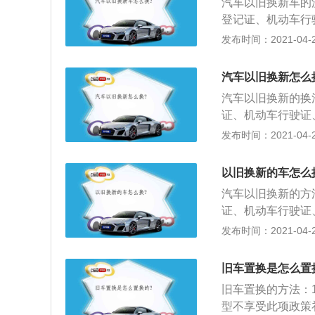
汽车以旧换新车的
登记证、机动车行
2、可以通过电话
发布时间：2021-04-26
序；3、然后对您
协议以及置换协议
汽车以旧换新怎么
后，办理提车手续
汽车以旧换新的换
付款，办理购车贷
证、机动车行驶证
可以通过电话或直
发布时间：2021-04-26
3、然后对您的旧
以及置换协议，置
以旧换新的车怎么
理提车手续；4、
汽车以旧换新的方
办理购车贷款手续
证、机动车行驶证
可以通过电话或直
发布时间：2021-04-26
3、然后对您的旧
以及置换协议，置
旧车置换是怎么置
理提车手续；4、
旧车置换的方法：
办理购车贷款手续
型不享受此项政策