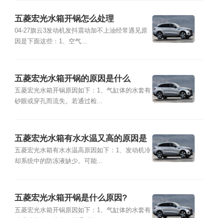
五菱宏光水箱开锅怎么处理
04-27旗云3发动机发抖震动加不上油经常遇见原
因是下面这些：1、空气...
五菱宏光水箱开锅的原因是什么
五菱宏光水箱开锅原因如下：1、气缸体的水套有
砂眼或穿孔而流失。若通过检...
五菱宏光水箱有水水温又高的原因是
什么
五菱宏光水箱有水水温高原因如下：1、发动机冷
却系统中的防冻液缺少。可能...
五菱宏光水箱开锅是什么原因?
五菱宏光水箱开锅原因如下：1、气缸体的水套有