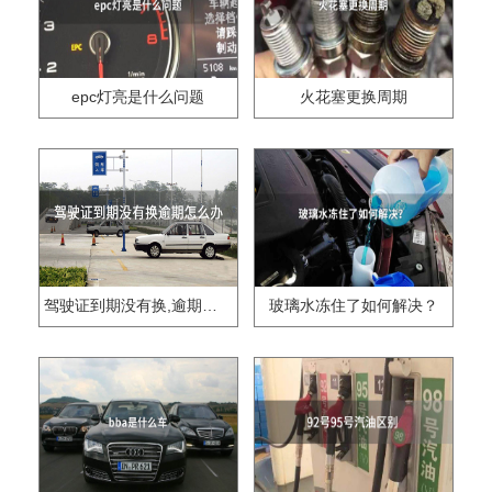
epc灯亮是什么问题
火花塞更换周期
驾驶证到期没有换,逾期怎么办??
玻璃水冻住了如何解决？