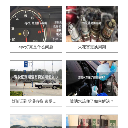
epc灯亮是什么问题
火花塞更换周期
驾驶证到期没有换,逾期怎么办??
玻璃水冻住了如何解决？