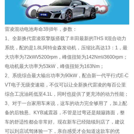
雷凌混动电池寿命3到8年，参数：
1、全新换代雷凌双擎版搭载了丰田最新的THS II混合动力
系统，配的是1.8L阿特金森发动机，压缩比高达13：1，最
大功率为72kW\/5200rpm，峰值扭矩为142Nm\/3600rpm；
电动机最大功率为53kW，峰值扭矩为163Nm；
2、系统综合最大输出功率为90kW，配合新一代平行式E-C
VT电子无级变速箱，不仅可以让全新换代雷凌的每百公里
综合工况油耗低至4.1L，同时也提供了更充沛的动力性能；
3、对于一台家用车来说，这车的动力完全够用了，加上配
备的后独悬、KYB减震器，不管是过弯还是颠簸路面，整
车的舒适性都会非常好。现在新车已经陆续到店了，建议
可以到店试驾体验一下，亲自感受才会知道这款车的优