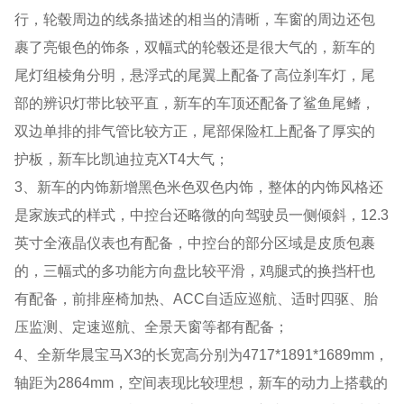
行，轮毂周边的线条描述的相当的清晰，车窗的周边还包
裹了亮银色的饰条，双幅式的轮毂还是很大气的，新车的
尾灯组棱角分明，悬浮式的尾翼上配备了高位刹车灯，尾
部的辨识灯带比较平直，新车的车顶还配备了鲨鱼尾鳍，
双边单排的排气管比较方正，尾部保险杠上配备了厚实的
护板，新车比凯迪拉克XT4大气；
3、新车的内饰新增黑色米色双色内饰，整体的内饰风格还
是家族式的样式，中控台还略微的向驾驶员一侧倾斜，12.3
英寸全液晶仪表也有配备，中控台的部分区域是皮质包裹
的，三幅式的多功能方向盘比较平滑，鸡腿式的换挡杆也
有配备，前排座椅加热、ACC自适应巡航、适时四驱、胎
压监测、定速巡航、全景天窗等都有配备；
4、全新华晨宝马X3的长宽高分别为4717*1891*1689mm，
轴距为2864mm，空间表现比较理想，新车的动力上搭载的