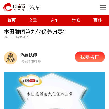
汽车
首页
文章
选车
汽修
百科
本田雅阁第九代保养归零?
2021-04-25 21:03:04
汽修技师
我要咨询
汽车维修技师