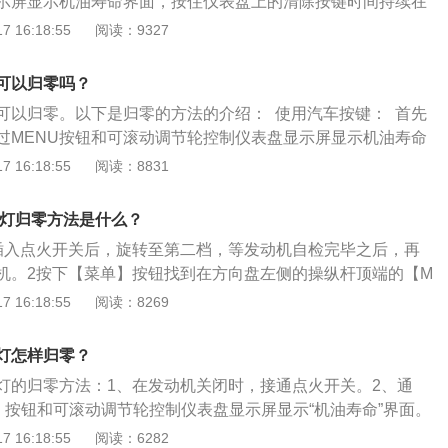
示屏显示机油寿命界面，按住仪表盘上的清除按键时间持续在
汽车上的保养灯就会归零。雪佛兰科鲁兹是通用旗下打造的一
 16:18:55
阅读：9327
雪佛兰汽车的标杆车型，这款车的尺寸为长4666mm、宽18
mm，轴距为2700mm。雪佛兰科鲁兹搭载1.5L和1.4T两款发动
可以归零吗？
114马力和150马力。
可以归零。以下是归零的方法的介绍： 使用汽车按键： 首先
过MENU按钮和可滚动调节轮控制仪表盘显示屏显示机油寿命
上的清除按键时间持续在几秒钟左右，这时汽车上的保养灯就
 16:18:55
阅读：8831
车归零的时机：
养灯归零方法是什么？
插入点火开关后，旋转至第二档，等发动机自检完毕之后，再
机。2按下【菜单】按钮找到在方向盘左侧的操纵杆顶端的【M
下进入菜单选项。3进入机油寿命系统使用调节车轮和选择菜
 16:18:55
阅读：8269
息系统】后，继续切换至【机油寿命系统】。4进行设置按下
SET/CLR】（设置/清除）按钮，同时按下制动踏板按钮。5
灯怎样归零？
钟之后，关闭发动机，再次启动查看保养灯是否消失，如果依
灯的归零方法：1、在发动机关闭时，接通点火开关。2、通
前步骤。
单）按钮和可滚动调节轮控制仪表盘显示屏显示“机油寿命”界面。
CLR”（设定/清除）按钮几秒钟，将机油寿命重置为100％。4、关
 16:18:55
阅读：6282