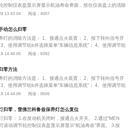
杂质含量等因素计算保养里程.每次保养后，都需要把以前的记
轮控制仪表盘显示屏显示机油寿命界面，按住仪表盘上的清除
从新计算。现在的车行车电脑都有保养里程提示，如果到了公
秒钟左右，这时汽车上的保养灯就会归零；2、汽车在保养之
 13:43:04
阅读：4007
那保养灯就会亮；做了保养后，服务站会帮你把保养灯归零，
零，以便系统能够计算下一次发动机更换机油的时间，汽车在
，到下一次保养公里数时提示。如果不到服务站，自己做保养
意复位机油寿命显示，除非汽车是在更换机油之后，否则保养
零的，按照说明书上来操作。
手动怎么归零
的；3、雪佛兰科鲁兹是通用旗下打造的一款紧凑型轿车，这
养灯的消除方法是： 1、接通点火装置； 2、按下转向信号开
车的标杆车型，雪佛兰科鲁兹一直在家用车市场占据着比较重
； 3、使用调节轮b并选择菜单“车辆信息系统”； 4、使用调节轮
官方指导价格为10.99-16.99万元；4、新款科鲁兹外观上最
系统”； 5、按下转向信号开关按钮c“set/clr（设置/清除）”并
 14:46:05
阅读：8392
部标识的改变，汽车的动力用尾部的330和320分别来表示，这
。
.4T涡轮增压发动机和1.5L发动机，相对来说，1.4T车型的动
、传动系统方面，1.4T车型匹配7速双离合变速箱，1.5L车型
归零方法
箱和6速手动变速箱，整体的动力表现还是非常不错的。
养灯的消除方法是： 1、接通点火装置； 2、按下转向信号开
； 3、使用调节轮b并选择菜单“车辆信息系统”； 4、使用调节轮
系统”； 5、按下转向信号开关按钮c“set/clr（设置/清除）”并
 14:44:06
阅读：8506
。
灯归零，雪佛兰科鲁兹保养灯怎么复位
归零： 1.在发动机关闭时，接通点火开关。 2.通过“MEN
可滚动调节轮控制仪表盘显示屏显示“机油寿命”界面。 3.按