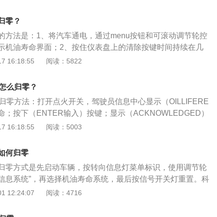
成。雪佛兰科鲁兹的介绍：1、搭载1.5L自然吸气发动机及1.
机。2、内饰材料材质高档，并且有不同颜色的装饰面板与门饰
归零？
材料，提升了内饰的整体质感。
的方法是：1、将汽车通电，通过menu按钮和可滚动调节轮控
示机油寿命界面；2、按住仪表盘上的清除按键时间持续在几
零。科鲁兹车身尺寸是：长4450mm、宽1807mm、高1459
 16:18:55
阅读：5822
0mm。科鲁兹搭载了1.4t涡轮增压发动机，最大功率是110kw，
钟5600rpm，最大扭矩是240nm，与其匹配的是7挡双离合
养怎么归零？
归零方法：打开点火开关，驾驶员信息中心显示（OILLIFERE
命；按下（ENTER输入）按键；显示（ACKNOWLEDGED）
系统复位完成，关闭点火开关，然后重新启动发动机检查复位
 16:18:55
阅读：5003
车电脑都有保养里程提示，如果到了公里数没有做保养，保养
养后，服务站会把保养灯归零，开始记录行车里程，到下一次
如何归零
2017款的科鲁兹两厢版的车身尺寸长度为4666mm、宽度为
归零方式是先启动车辆，按转向信息灯菜单标识，使用调节轮
1460mm、轴距为2700mm。
辆信息系统”，再选择机油寿命系统，最后按信号开关灯重置。科
旗下汽车品牌，是一款美系汽车，是通用汽车定位性价比紧凑
 12:24:07
阅读：4716
落地价格约11万，并搭载了1.4T动力发动机和6速自动变速
日常出行的需要，省油而动力够，经济实用。从外观上看，新