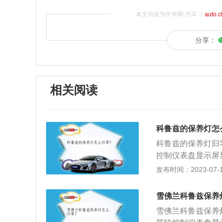
本文内容为中华网·汽车（
auto.
分享：
相关阅读
科鲁兹的保养灯怎
科鲁兹的保养灯归
控制仪表盘显示屏
钟左右，这时保养
发布时间：2023-07-17
够计算下一次发动
型标杆车型为目标
雪佛兰科鲁兹保养
白、耀岩黑、冷铂
雪佛兰科鲁兹保养
灰、织锦深灰、雅