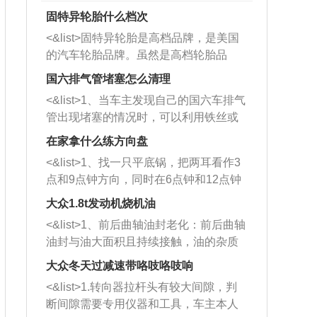
固特异轮胎什么档次
<&list>固特异轮胎是高档品牌，是美国
的汽车轮胎品牌。虽然是高档轮胎品
牌，但是中高低端的轮胎都有生产，这
国六排气管堵塞怎么清理
也是为了更好的开拓市场。
<&list>1、当车主发现自己的国六车排气
管出现堵塞的情况时，可以利用铁丝或
者是细棍，直接将杂物给取出来，如果
在家拿什么练方向盘
堵塞情况比较严重，也可以采取应急措
<&list>1、找一只平底锅，把两耳看作3
施。 <&list>2、直接利用木棍将所有的
点和9点钟方向，同时在6点钟和12点钟
杂物推到排气管里面的位置处，然后将
方向做一个标记。 <&list>2、双手握住
三元催化器拆解开，就可以将堵塞的东
大众1.8t发动机烧机油
平底锅两耳，然后往左打半圈、一圈、
西取出来。但如果是因为积碳过多引起
<&list>1、前后曲轴油封老化：前后曲轴
一圈半的练习，往右同样也要打相同的
的堵塞，就需要将三元催化器泡在草酸
油封与油大面积且持续接触，油的杂质
圈数。 <&list>3、最后强调要反复练
中进行清洗。 <&list>3、也可以利用清
和发动机内持续温度变化使其密封效果
习，这样就可以形成肌肉记忆，在真实
大众冬天过减速带咯吱咯吱响
洗剂对堵塞的情况得到解决，将清洗剂
逐渐减弱，导致渗油或漏油。<&list>2、
驾驶车辆时，不需要记忆也能打好方
放在燃油箱中，与燃油混合后，车辆启
<&list>1.转向器拉杆头有较大间隙，判
活塞间隙过大：积碳会使活塞环与缸体
向。
动时，就可以和汽油一起进入到燃烧
断间隙需要专用仪器和工具，车主本人
的间隙扩大，导致机油流入燃烧室中，