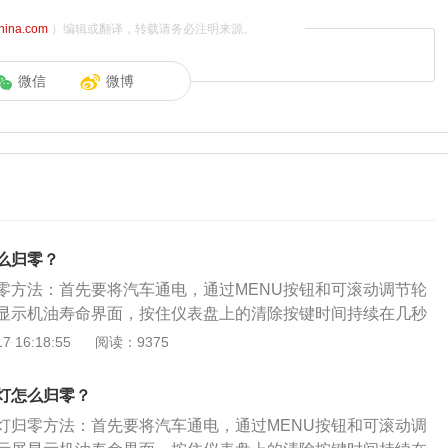
china.com
）编辑或翻译，转载请务必注明来源。
微信
微博
么归零？
零方法：首先要将汽车通电，通过MENU按钮和可滚动调节轮
显示机油寿命界面，按住仪表盘上的清除按键时间持续在几秒
灯即可归零。汽车在保养之后需要对保养灯归零，以便系统能
 16:18:55
阅读：9375
机更换机油的时间。科鲁兹是通用汽车以打造设计和性能紧凑
，整合全球资源开发的新一代车型，提供六款车身颜色：极光
灯怎么归零？
银、冰河蓝、钛金灰、烈焰红，以及四种内饰配色：星罗深
灯归零方法：首先要将汽车通电，通过MENU按钮和可滚动调
光灰黑、马鞍棕。