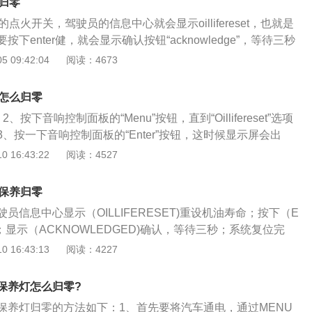
归零
用了家族设计风格元素，唯一改变的是尾巴标识，凸显雪佛兰
点火开关，驾驶员的信息中心就会显示oillifereset，也就是
是通过整合全球的资源设计研发的一款紧凑型轿车，以性能、
下enter健，就会显示确认按钮“acknowledge”，等待三秒
，务求在国内紧凑车型市场抢占一定份额。
位，保养灯归零。保养灯其实就是厂家在生产汽车时候所设置
 09:42:04
阅读：4673
要汽车行驶到一定里程之后，保养灯就会亮起，提醒车主更换
的提示系统所考察的部分是很多的，可以按时间或者里程去进
灯怎么归零
机油的清洁度、黏度还有水分等等的杂质含量去计算判断是否
按下音响控制面板的“Menu”按钮，直到“Oillifereset”选项
配件进行保养。
、按一下音响控制面板的“Enter”按钮，这时候显示屏会出
dged”，大约3秒钟后之后，保养灯自会归零。汽车的保养灯亮起，
 16:43:22
阅读：4527
养了，汽车保养是延长汽车寿命的重要途径，现在的汽车如果
行驶30到40万公里左右。汽车保养分为大保养和小保养，大保
么保养归零
附带的保养手册，小保养大多是5000公里或者半年一保养。下
员信息中心显示（OILLIFERESET)重设机油寿命；按下（E
的项目：1、轮胎：轮胎为橡胶制品，有具体使用年限，一般
；显示（ACKNOWLEDGED)确认，等待三秒；系统复位完
损坏严重、胎面已经出现裂缝，建议进行更换。2、火花塞。
，然后重新启动发动机检查复位情况。为了保证汽车正常行
 16:43:13
阅读：4227
，寿命也不同。一般来说，大多数车用的是镍合金火花塞，车
车的时候，设置了一些提醒指示灯，到了一定行驶里程后，车
万多公里，就要去检查、更换。3、机油。每六个月或者5000
件。保养灯就像一个计数器，就像跑步比赛中的秒表。当然保
准。使用矿物质机油的车子，每行驶5000公里就要换机油；使
保养灯怎么归零?
方面很多，分按时间和按里程两种模式，时刻根据机油的清洁
机油更换里程可延至7500-10000公里。
保养灯归零的方法如下：1、首先要将汽车通电，通过MENU