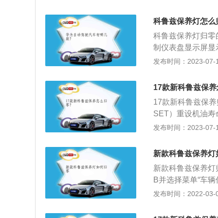
闭点火开关，归零完
4T涡轮增压发动
科鲁兹保养灯怎么
板，并且采用哑光
科鲁兹保养灯归零
制仪表盘显示屏显
秒钟左右保养即可归
发布时间：2023-07-17
mm，轴距为270
最大功率转速是每分
17款新科鲁兹保
变速箱。
17款新科鲁兹保养
SET）重设机油寿
确认，等待三秒，
发布时间：2023-07-17
情况。现在的车行
灯就会亮；做了保
新款科鲁兹保养灯
保养公里数时提示。
新款科鲁兹保养灯
1807mm、高度为
B并选择菜单“车
鲁兹是属于雪佛兰
发布时间：2022-03-01
型轿车路线，基础版
箱，完全可以满足