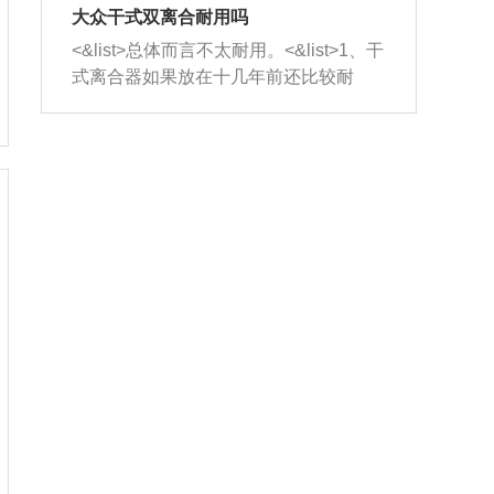
室，最后形成废气排出，就可以让三元
无法制作，需要将车辆送到修理厂或4s
造成烧机油。<&list>3、机油粘度。使用
大众干式双离合耐用吗
催化器得到清洗，排气管堵塞的情况就
店；<&list>2.车辆半轴套管防尘罩破
机油粘度过小的话，同样会有烧机油现
<&list>总体而言不太耐用。<&list>1、干
能够得到解决。
裂，破裂后会出现漏油现象，使半轴磨
象，机油粘度过小具有很好的流动性，
式离合器如果放在十几年前还比较耐
损严重，磨损的半轴容易损坏，产生异
容易窜入到气缸内，参与燃烧。<&list>
用，但是由于现在的汽车发动机动力输
响；<&list>3.稳定器的转向胶套和球头
4、机油量。机油量过多，机油压力过
出越来越高，使得干式离合器散热不足
老化，一般是使用时间过长造成的。解
大，会将部分机油压入气缸内，也会出
的缺陷也逐渐暴露出来。<&list>2、由于
决方法是更换新的质量好的转向橡胶套
现烧机油。<&list>5、机油滤清器堵塞：
干式双离合的工作环境暴露在空气中，
和球头。
会导致进气不畅，使进气压力下降，形
而离合器的散热也是通离合器罩上面的
成负压，使机油在负压的情况下吸入燃
几个小孔来进行散热。但是在行驶过程
烧室引起烧机油。<&list>6、正时齿轮或
中变速箱需要换挡，就不得不使得离合
链条磨损：正时齿轮或链条的磨损会引
器频繁工作。<&list>3、长时间的低速行
起气阀和曲轴的正时不同步。由于轮齿
驶以及过于频繁的启停，导致离合器的
或链条磨损产生的过量侧隙，使得发动
温度不断升高，而低速行驶时空气流动
机的调节无法实现：前一圈的正时和下
效率不高，无法将离合器中的热量有效
一圈可能就不一样。当气阀和活塞的运
的带走，导致离合器内部的温度不断升
动不同步时，会造成过大的机油消耗。
高，加速离合器的磨损。
解决方法：更换正时齿轮或链条。<&list
>7、内垫圈、进风口破裂：新的发动机
设计中，经常采用各种由金属和其他材