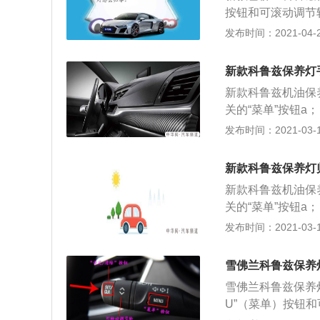
度，黏度，水份等
按钮和可滚动调节
录清除归零，才能
按键时间持续在几
发布时间：2021-04-28
里数没有做保养，
后需要对保养灯归
开始记录行车里程
使用过程中不要随
也可以把保养灯归
新款科鲁兹保养灯
灯是不能准确复位
新款科鲁兹机油保
款车也是雪佛兰汽
关的“菜单”按钮a
要的地位，这款车的
并选择菜单“机油寿命
发布时间：2021-03-18
明显的变化在于尾
同时踩下制动踏板
款车搭载的分别是1
力要更强劲一些；5
新款科鲁兹保养灯
匹配6速自动变速
新款科鲁兹机油保
关的“菜单”按钮a
并选择菜单“机油寿命
发布时间：2021-03-18
同时踩下制动踏板
雪佛兰科鲁兹保养
雪佛兰科鲁兹保养灯
U”（菜单）按钮和