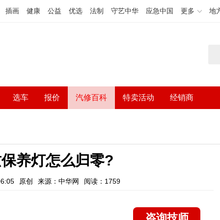
插画
健康
公益
优选
法制
守艺中华
应急中国
更多
地
选车
报价
汽修百科
特卖活动
经销商
兹保养灯怎么归零?
6:05
原创
来源：中华网
阅读：1759
咨询技师