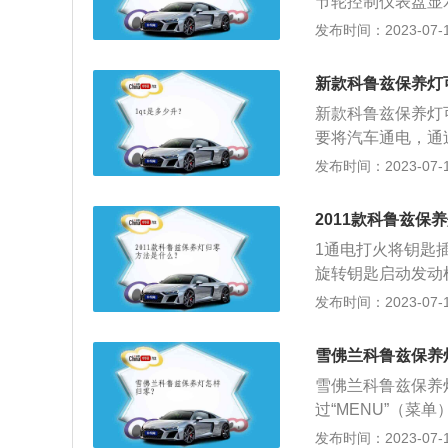
节轮控制仪表盘显
几秒钟左右，这时
发布时间：2023-07-17
款紧凑型轿车，也是
07mm、高1460
新款科鲁兹保养灯
机，最大功率分别为
新款科鲁兹保养灯
要将汽车通电，通
界面，按住仪表盘
发布时间：2023-07-17
会归零。 注意汽
2011款科鲁兹保
1通电打火将钥匙
旋转钥匙启动发动
EUN】按钮，按
发布时间：2023-07-17
单，进入【车辆信
转向信号开关上的【
雪佛兰科鲁兹保养
检查确认等待3秒
雪佛兰科鲁兹保养
然还亮，可重复之
过“MENU”（菜
3、按住“SET/
发布时间：2023-07-17