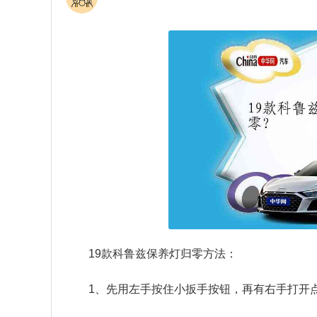
19款科鲁兹保养灯归零方法：
1、先用左手按住小扳手按钮，再有右手打开