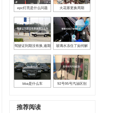
epc灯亮是什么问题
火花塞更换周期
驾驶证到期没有换,逾期
玻璃水冻住了如何解
怎么办??
决？
bba是什么车
92号95号汽油区别
推荐阅读