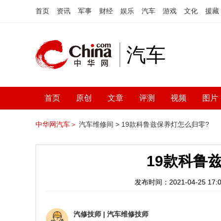
首页
资讯
军事
财经
娱乐
汽车
游戏
文化
援藏
汽车
首页
原创
文章
评测
视频
图片
中华网汽车＞
汽车维修间 >
19款科鲁兹保养灯怎么归零?
19款科鲁
发布时间：2021-04-25 17:0
汽修技师
|
汽车维修技师