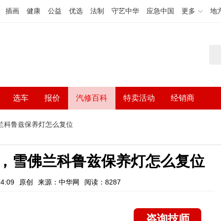
插画
健康
公益
优选
法制
守艺中华
应急中国
更多
地
选车
报价
汽修百科
特卖活动
经销商
兰科鲁兹保养灯怎么复位
，雪佛兰科鲁兹保养灯怎么复位
4:09
原创
来源：中华网
阅读：8287
咨询技师