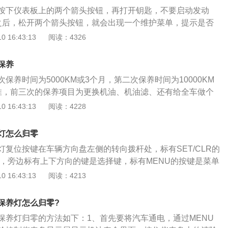
起之后需要注意及时完成汽车的保养，保养之后需要消除保养
按下仪表板上的两个箭头按钮，再打开钥匙，不要启动发动
之后，松开两个箭头按钮，就会出现一个维护菜单，提示是否
T/0.0键大约3秒钟，再按下确定键，然后按MODE模式。最
 16:43:13
阅读：4326
，在归零结束后，可重新打开钥匙，以确认整机灯已复位。科
灯可以手动移除，也可以通过连接专用诊断工具TECH2来移
保养
需要重新设置店铺，通常可以手动删除。每次整备后都要重置
保养时间为5000KM或3个月，第二次保养时间为10000KM
师忘记重置，对车辆的影响不会比重置大，但开车时继续开灯
推，前三次的保养项目为更换机油、机油滤、还有给全车做个
重要的是，下车维修不发出警告，如果错过维修时间，车辆的
始创于1911年，作为深受主流中坚人群喜爱的国际汽车品牌，
 16:43:13
阅读：4228
、年轻心态、充满自信、乐观向上、富有创意的品牌个性，将
品质的产品带给中国消费者。雪佛兰科鲁兹（Cruze）是通用
灯怎么归零
性能紧凑型标杆车型为目标，整合全球资源开发的新一代作
灯复位按键在车辆方向盘左侧的转向拨杆处，标有SET/CLR的
观造型设计更加扁平，线条也更加锋利，体现出的只有两个字
键，旁边标有上下方向的键是选择键，标有MENU的按键是菜单
也正式科鲁兹一直保持的。车身前部设计的十分低矮扁平，前
NU键，选择车辆信息，然后旋转至标有上下键的调节旋钮，选
 16:43:13
阅读：4213
小，左右大灯修长，营造出十分强烈的攻击性。其次，由于车
T/CLR复位键几秒即可。汽车的保养灯一亮起来，这时我们就该
，尤其是其A柱和C柱倾斜角度都很大，但乘坐空间还是不错
定期的保养工作仍然是必须进行的，以此保证汽车的安全性、
有安吉星智能行车系统集20项服务于一身，为车主增加便利。
保养灯怎么归零?
保持良好的车况是行车安全的保障，保持车容整洁，技术状况
鲁兹全系标配胎压监测功能，可谓良心。而车身采用双帽式高
保养灯归零的方法如下：1、首先要将汽车通电，通过MENU
预防故障发生，减缓劣化过程，延答长使用周期。
增加车身稳定和防撞。