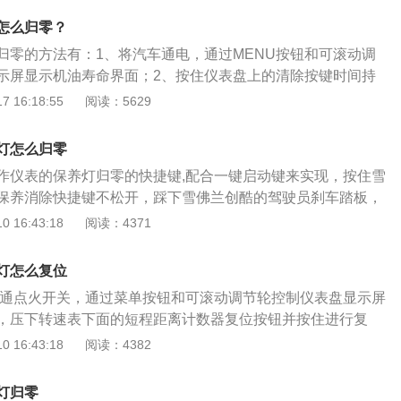
s，最大功率是84kw，最大扭矩是146nm，与其匹配的是6挡手
怎么归零？
归零的方法有：1、将汽车通电，通过MENU按钮和可滚动调
示屏显示机油寿命界面；2、按住仪表盘上的清除按键时间持
养即可归零。雪弗兰科鲁兹是一款紧凑型5门5座两厢车，其车
 16:18:55
阅读：5629
mm、宽1807mm、高1459mm，轴距为2700mm。雪佛兰科鲁
然吸气发动机，最大功率是84千瓦，最大扭矩是146牛米，其采
灯怎么归零
置前驱，前悬架使用了麦弗逊式独立悬架，后悬架使用了扭力
作仪表的保养灯归零的快捷键,配合一键启动键来实现，按住雪
保养消除快捷键不松开，踩下雪佛兰创酷的驾驶员刹车踏板，
键启动键。科鲁泽在2019年正式上市销售的，长宽高为4614
 16:43:18
阅读：4371
5mm，采用悬浮式中控台设计以及中央扶手的设计，搭载全新一代双
汽车的发动机符合我国最新的排放标准。保养灯亮起就需要及
灯怎么复位
的零部件做保养，才可以维持汽车正常驾驶的状态，减少零部件
接通点火开关，通过菜单按钮和可滚动调节轮控制仪表盘显示屏
出现。
，压下转速表下面的短程距离计数器复位按钮并按住进行复
兰汽车公司推出的紧凑型轿车，汽车的各方面性能表现都处于
 16:43:18
阅读：4382
。雪佛兰科鲁兹自2009年上市后取得不错的销量，外观内饰和
面来看不仅仅属于a级车的标杆车型，成为了雪佛兰品牌标志
灯归零