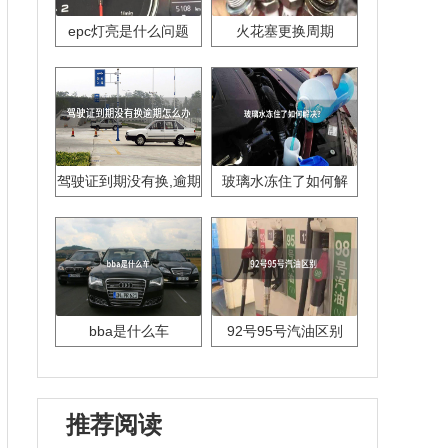
epc灯亮是什么问题
火花塞更换周期
驾驶证到期没有换,逾期
玻璃水冻住了如何解
怎么办??
决？
bba是什么车
92号95号汽油区别
推荐阅读