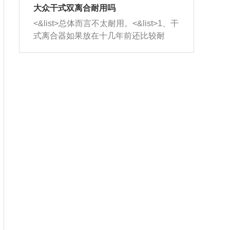
室，最后形成废气排出，就可以让三元
无法制作，需要将车辆送到修理厂或4s
造成烧机油。<&list>3、机油粘度。使用
大众干式双离合耐用吗
催化器得到清洗，排气管堵塞的情况就
店；<&list>2.车辆半轴套管防尘罩破
机油粘度过小的话，同样会有烧机油现
<&list>总体而言不太耐用。<&list>1、干
能够得到解决。
裂，破裂后会出现漏油现象，使半轴磨
象，机油粘度过小具有很好的流动性，
式离合器如果放在十几年前还比较耐
损严重，磨损的半轴容易损坏，产生异
容易窜入到气缸内，参与燃烧。<&list>
用，但是由于现在的汽车发动机动力输
响；<&list>3.稳定器的转向胶套和球头
4、机油量。机油量过多，机油压力过
出越来越高，使得干式离合器散热不足
老化，一般是使用时间过长造成的。解
大，会将部分机油压入气缸内，也会出
的缺陷也逐渐暴露出来。<&list>2、由于
决方法是更换新的质量好的转向橡胶套
现烧机油。<&list>5、机油滤清器堵塞：
干式双离合的工作环境暴露在空气中，
和球头。
会导致进气不畅，使进气压力下降，形
而离合器的散热也是通离合器罩上面的
成负压，使机油在负压的情况下吸入燃
几个小孔来进行散热。但是在行驶过程
烧室引起烧机油。<&list>6、正时齿轮或
中变速箱需要换挡，就不得不使得离合
链条磨损：正时齿轮或链条的磨损会引
器频繁工作。<&list>3、长时间的低速行
起气阀和曲轴的正时不同步。由于轮齿
驶以及过于频繁的启停，导致离合器的
或链条磨损产生的过量侧隙，使得发动
温度不断升高，而低速行驶时空气流动
机的调节无法实现：前一圈的正时和下
效率不高，无法将离合器中的热量有效
一圈可能就不一样。当气阀和活塞的运
的带走，导致离合器内部的温度不断升
动不同步时，会造成过大的机油消耗。
高，加速离合器的磨损。
解决方法：更换正时齿轮或链条。<&list
>7、内垫圈、进风口破裂：新的发动机
设计中，经常采用各种由金属和其他材