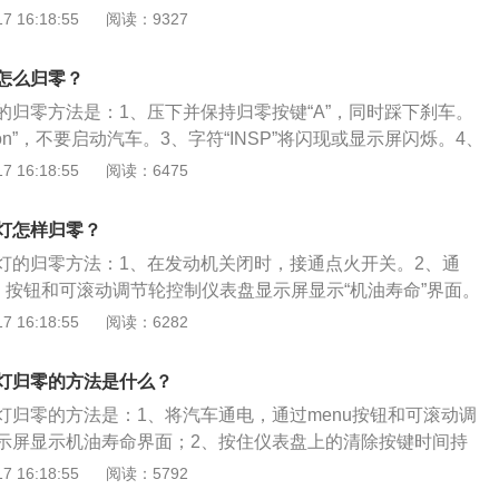
汽车上的保养灯就会归零。雪佛兰科鲁兹是通用旗下打造的一
 16:18:55
阅读：9327
保证汽车的安全性、经济性和可靠性，消除存在的隐患，避免
雪佛兰汽车的标杆车型，这款车的尺寸为长4666mm、宽18
辆的使用周期。如果在严寒或高灰尘地区行车，行车的环境比
mm，轴距为2700mm。雪佛兰科鲁兹搭载1.5L和1.4T两款发动
该在保养灯亮起前，提前对车辆进行保养。
怎么归零？
114马力和150马力。
的归零方法是：1、压下并保持归零按键“A”，同时踩下刹车。
on”，不要启动汽车。3、字符“INSP”将闪现或显示屏闪烁。4、
键“A”。5、释放归零按键“A”，松掉刹车。6、点火开关扭
 16:18:55
阅读：6475
归零工作结束。扩展内容：随着雪佛兰科鲁兹行驶时间的增加，雪
配件磨损会逐渐严重，为了保证雪佛兰科鲁兹正常行驶，厂家
灯怎样归零？
，设置了一些提醒指示灯，到了一定行驶里程后，车主就要及
灯的归零方法：1、在发动机关闭时，接通点火开关。2、通
更换之后，还需要将汽车保养灯归零。
单）按钮和可滚动调节轮控制仪表盘显示屏显示“机油寿命”界面。
CLR”（设定/清除）按钮几秒钟，将机油寿命重置为100％。4、关
 16:18:55
阅读：6282
成。雪佛兰科鲁兹的介绍：1、搭载1.5L自然吸气发动机及1.
机。2、内饰材料材质高档，并且有不同颜色的装饰面板与门饰
灯归零的方法是什么？
材料，提升了内饰的整体质感。
灯归零的方法是：1、将汽车通电，通过menu按钮和可滚动调
示屏显示机油寿命界面；2、按住仪表盘上的清除按键时间持
养即可归零。以2018款雪佛兰科鲁兹为例，其车的前悬架是麦
 16:18:55
阅读：5792
后悬架是扭力梁式非独立悬挂，搭载了1.5l涡轮增压发动机，