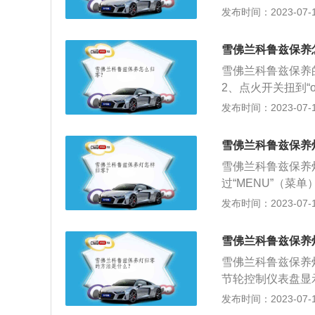
几秒钟左右，这时
发布时间：2023-07-17
期保养汽车，可以
款紧凑型轿车，也是
发生故障，延长车
07mm、高1460
较恶劣，驾驶员应
雪佛兰科鲁兹保养
机，最大功率分别为
雪佛兰科鲁兹保养
2、点火开关扭到“
继续保持压下归零按
发布时间：2023-07-17
回“Off”状态。
佛兰科鲁兹内部的
雪佛兰科鲁兹保养
在生产汽车的时候
雪佛兰科鲁兹保养
时更换配件，成功
过“MENU”（菜
3、按住“SET/
发布时间：2023-07-17
闭点火开关，归零完
4T涡轮增压发动
雪佛兰科鲁兹保养
板，并且采用哑光
雪佛兰科鲁兹保养
节轮控制仪表盘显
续在几秒钟左右保
发布时间：2023-07-17
弗逊式独立悬挂，