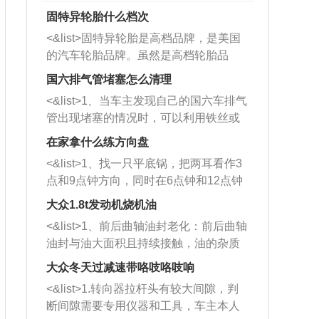
固特异轮胎什么档次
<&list>固特异轮胎是高档品牌，是美国
的汽车轮胎品牌。虽然是高档轮胎品
牌，但是中高低端的轮胎都有生产，这
国六排气管堵塞怎么清理
也是为了更好的开拓市场。
<&list>1、当车主发现自己的国六车排气
管出现堵塞的情况时，可以利用铁丝或
者是细棍，直接将杂物给取出来，如果
在家拿什么练方向盘
堵塞情况比较严重，也可以采取应急措
<&list>1、找一只平底锅，把两耳看作3
施。 <&list>2、直接利用木棍将所有的
点和9点钟方向，同时在6点钟和12点钟
杂物推到排气管里面的位置处，然后将
方向做一个标记。 <&list>2、双手握住
三元催化器拆解开，就可以将堵塞的东
大众1.8t发动机烧机油
平底锅两耳，然后往左打半圈、一圈、
西取出来。但如果是因为积碳过多引起
<&list>1、前后曲轴油封老化：前后曲轴
一圈半的练习，往右同样也要打相同的
的堵塞，就需要将三元催化器泡在草酸
油封与油大面积且持续接触，油的杂质
圈数。 <&list>3、最后强调要反复练
中进行清洗。 <&list>3、也可以利用清
和发动机内持续温度变化使其密封效果
习，这样就可以形成肌肉记忆，在真实
大众冬天过减速带咯吱咯吱响
洗剂对堵塞的情况得到解决，将清洗剂
逐渐减弱，导致渗油或漏油。<&list>2、
驾驶车辆时，不需要记忆也能打好方
放在燃油箱中，与燃油混合后，车辆启
<&list>1.转向器拉杆头有较大间隙，判
活塞间隙过大：积碳会使活塞环与缸体
向。
动时，就可以和汽油一起进入到燃烧
断间隙需要专用仪器和工具，车主本人
的间隙扩大，导致机油流入燃烧室中，