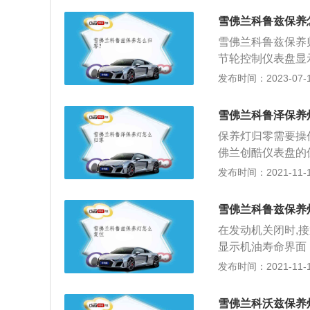
最大马力是114p
雪佛兰科鲁兹保养
动变速箱。
雪佛兰科鲁兹保养
节轮控制仪表盘显
续在几秒钟左右保
发布时间：2023-07-17
身尺寸是：长4450
兹搭载了1.5L自
雪佛兰科鲁泽保养
用的驱动方式是前
保养灯归零需要操
梁式非独立悬架。
佛兰创酷仪表盘的
按下雪佛兰创酷的一
发布时间：2021-11-10
*1798*148
喷射增压发动机，
雪佛兰科鲁兹保养
时到4s店对汽车
在发动机关闭时,
的磨损和故障现象
显示机油寿命界面
位。科鲁兹是雪佛
发布时间：2021-11-10
a级车的领先地位
动力表现等各个方
雪佛兰科沃兹保养