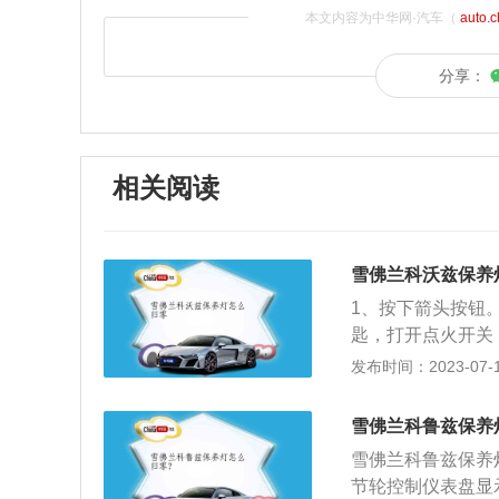
本文内容为中华网·汽车（
auto.
分享：
相关阅读
雪佛兰科沃兹保养
1、按下箭头按钮
匙，打开点火开关
按下SET0.0按
发布时间：2023-07-17
火开关，保养灯就
ENU键，就会进
雪佛兰科鲁兹保养
按住拨杆右侧的S
雪佛兰科鲁兹保养
养灯，确保汽车可
节轮控制仪表盘显
让保养灯复位，也