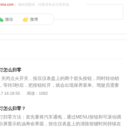
china.com
）编辑或翻译，转载请务必注明来源。
微信
微博
灯怎么归零
。关闭点火开关，按压仪表盘上的两个箭头按钮，同时转动钥
，等待3秒后，把按钮松开，就会出现保养菜单。驾驶员需要
钮，保持3秒以上，按下确定键，再按下MODE模式，最后关闭点
 16:18:55
阅读：1082
会归零。2、按下MENU键。按下方向盘右侧雨刮控制杆上的M
入车辆信息菜单，再转动右方的调节旋钮，选择机油寿命，最后
灯怎么归零？
ET/CLR键，保养灯就会归零。每次更换机油，需要及时复位保
灯归零方法：首先要将汽车通电，通过MENU按钮和可滚动调
以准确计算出下次保养时间，及时提醒车主。驾驶员可以手动
示屏显示机油寿命界面，按住仪表盘上的清除按键时间持续在
可在4s店完成保养后让维修师傅使用专用电脑复位保养灯。定