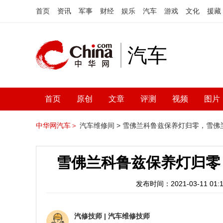
首页
资讯
军事
财经
娱乐
汽车
游戏
文化
援藏
汽车
首页
原创
文章
评测
视频
图片
中华网汽车＞
汽车维修间 >
雪佛兰科鲁兹保养灯归零，雪佛
雪佛兰科鲁兹保养灯归零
发布时间：2021-03-11 01:1
汽修技师
|
汽车维修技师