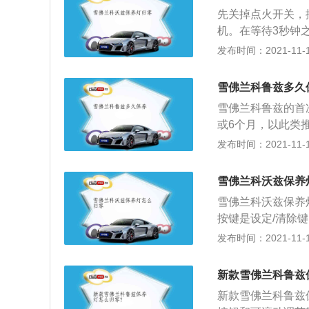
性车型，保养灯亮
先关掉点火开关，
灯。
机。在等待3秒钟
要归零。再按下SE
发布时间：2021-11-10
终，关闭点火钥匙
雪佛兰科沃兹保养
雪佛兰科鲁兹多久
除。连接专用工具
雪佛兰科鲁兹的首次
保养灯。如果机械
或6个月，以此类
也会影响心情。更
检查。雪佛兰品牌
发布时间：2021-11-10
寿命将大幅打折。
雪佛兰以真实自然
人性化科技和可靠
雪佛兰科沃兹保养
汽车以打造设计和
雪佛兰科沃兹保养
品。新款科鲁兹外
按键是设定/清除
运动。而这种基因
键，按下菜单ME
发布时间：2021-11-10
部进气格栅尺寸较
择机油，按着SE
身设计十分运动化
把车拿去保养了，
的。新款科鲁兹拥
新款雪佛兰科鲁兹
经济性和可靠性，
值得一提的是，科
新款雪佛兰科鲁兹
正常，消除隐患，
强度防撞杆锻造，