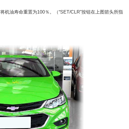
钟，将机油寿命重置为100％。（“SET/CLR”按钮在上图箭头所指